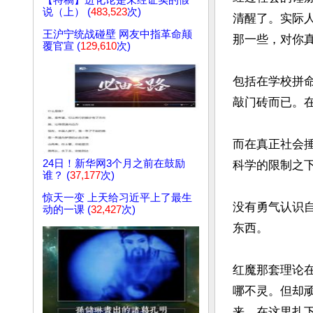
【特稿】进化论是未经证实的假
说（上） (
483,523
次)
清醒了。实际
王沪宁统战碰壁 网友中指革命颠
那一些，对你
覆官宣 (
129,610
次)
包括在学校拼
敲门砖而已。
而在真正社会
24日！新华网3个月之前在鼓励
科学的限制之下
谁？ (
37,177
次)
惊天一变 上天给习近平上了最生
没有勇气认识
动的一课 (
32,427
次)
东西。

红魔那套理论
哪不灵。但却
来，在这里扎下