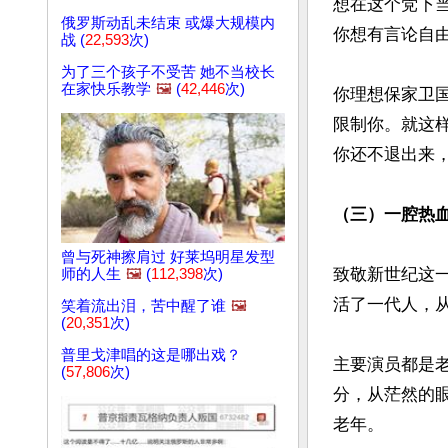
想在这个党下
俄罗斯动乱未结束 或爆大规模内
你想有言论自由
战 (
22,593
次)
为了三个孩子不受苦 她不当校长
在家快乐教学
🖼️
(
42,446
次)
你理想保家卫
限制你。就这
你还不退出来，
（三）一腔热
曾与死神擦肩过 好莱坞明星发型
致敬新世纪这
师的人生
🖼️
(
112,398
次)
活了一代人，从
笑着流出泪，苦中醒了谁
🖼️
(
20,351
次)
普里戈津唱的这是哪出戏？
主要演员都是
(
57,806
次)
分，从茫然的
老年。
