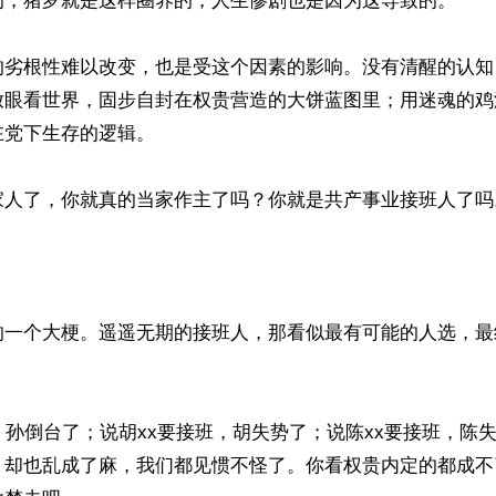
的，猪罗就是这样圈养的，人生惨剧也是因为这导致的。

的劣根性难以改变，也是受这个因素的影响。没有清醒的认知
放眼看世界，固步自封在权贵营造的大饼蓝图里；用迷魂的鸡
党下生存的逻辑。

家人了，你就真的当家作主了吗？你就是共产事业接班人了吗。
的一个大梗。遥遥无期的接班人，那看似最有可能的人选，最
，孙倒台了；说胡xx要接班，胡失势了；说陈xx要接班，陈
，却也乱成了麻，我们都见惯不怪了。你看权贵内定的都成不