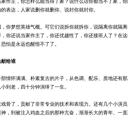
当家作主，你怎样么能当得了家？说什么话你都当不了家，你
的表达，人家说删你就删你、说封你就封你。

国，你梦想英雄气概。可它们说拆你就拆你，说隔离你就隔离
样，你还说当家作主了，你还优越性了，你还接班人了？在这
恐怕是永远也醒悟不了了。

血献给谁
一部情怀满满、朴素复古的片子，从色调、配乐、质地还有那
小到老，四十分钟演绎了一生。

老戏骨了，贡献了非常专业的技术和表现力。还有几个小演员
眼神，到被注入鸡血之后的那种亢奋，渐渐长大的青年、一直