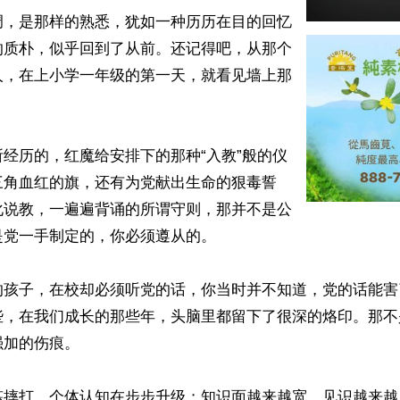
调，是那样的熟悉，犹如一种历历在目的回忆
的质朴，似乎回到了从前。还记得吧，从那个
人，在上小学一年级的第一天，就看见墙上那


经历的，红魔给安排下的那种“入教”般的仪
三角血红的旗，还有为党献出生命的狠毒誓
化说教，一遍遍背诵的所谓守则，那并不是公
党一手制定的，你必须遵从的。

的孩子，在校却必须听党的话，你当时并不知道，党的话能害
些，在我们成长的那些年，头脑里都留下了很深的烙印。那不
加的伤痕。

炼摔打，个体认知在步步升级；知识面越来越宽，见识越来越