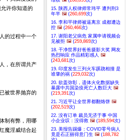
能允许你知道的
15. 陕西人权律师常玮平 遭判刑3
年半
🖼️
(
260,699
次)
16. 李和平律师被逼离京 成都遭边
控
🖼️
(
260,466
次)
17. 谢阳老父病危 家属申请视频会
人的过程中一个
见被拒
🖼️
(
259,869
次)
18. 干净世界好爸爸摄影大奖 网友
热烈响应 作品精彩感人
🖼️
(
243,681
次)
人，在所谓共产
19. 印度发生三列火车蹊跷相撞 是
谁肇的祸 (
229,032
次)
20. 欲盖弥彰，遗体火化数据缺失
暴露中共国染疫死亡人数巨大
🖼️
已被世界抛弃的
(
219,391
次)
21. 习近平让全世界都翻烙饼
🖼️
(
202,519
次)
22. 没有订单 裁员无济于事 中国
体制有弊，用哪
小企业叹：没得救
🖼️
(
189,594
次)
23. 美报告踢爆：COVID零号病人
红魔淫威结合起
竟是石正丽得意门生
🖼️
(
188,782
次)