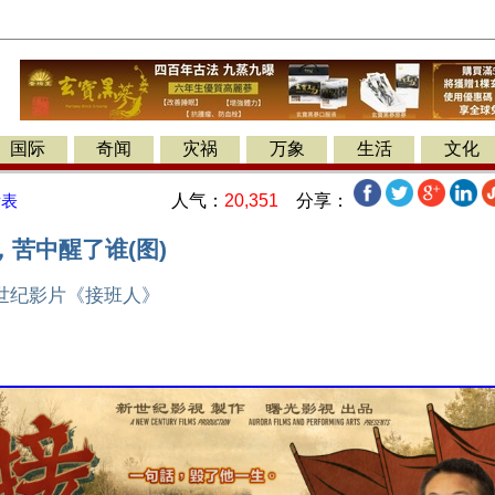
国际
奇闻
灾祸
万象
生活
文化
人气：
20,351
分享：
发表
苦中醒了谁(图)
世纪影片《接班人》