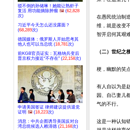
驳不倒的孙储琳！她能让熟虾子
复活 用功能摘除肿瘤
🖼️
(
62,828
次)
在愚民统治制
习近平今天怎么还没露面？
维，就是改变
(
68,289
次)
智开启何其艰难
德国媒体：俄罗斯人开始思考其
他人也可以当总统 (
18,781
次)
（二）世纪之
前KGB官员证实：瓦格纳兵变后
普京权力接近“不存在” (
22,158
次)
梗，幽默的笑点
有人自以为是
园、自己妻儿
气的不行。

申请美国签证 律师建议提供退党
证明
🖼️
(
18,223
次)
这是一种认知
消息：中共企图诱导美国反对台
湾总统候选人赖清德 (
21,168
次)