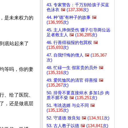
43. 专家警告：千万别给孩子买蓝
色泳衣
🖼️
(
137,336
次)
44. 种"德"有种子的故事
🖼️
，是未来权力的
(
136,995
次)
45. 主人摔倒受伤 骡子引导两位远
足者救主人
🖼️
(
136,285
次)
46. 行善得福报的包巽权
🖼️
你到底站起来了
(
135,693
次)
47. 自我忏悔的僧人
🖼️
(
135,367
次)
48. 忙碌一生 假富贵的员外
🖼️
均等吗，你的妻
(
135,316
次)
49. 爱民恤民的清官 得善报
🖼️
(
135,267
次)
50. 排骨不要直接焯水 多加1步 肉
行、给了医院、
质不腥不柴
🖼️
(
135,251
次)
了，还是做底层
51. 韦诜选婿 与众不同
🖼️
(
135,135
次)
52. 守道德 致良知
🖼️
(
134,911
次)
53. 古人教子以德
🖼️
(
134,841
次)