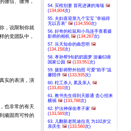
的微信、微博，
54. 买棺别妻 冒死进谏的海瑞
🖼️
(
134,804
次)
55. 夫妇喜迎第九个宝宝 "幸福得
无以言表"
🖼️
(
134,550
次)
你，说限制你就
56. 好奇的松鼠和小鸟连手查看摄
样的党团队中，
影师的相机
🖼️
(
134,267
次)
57. 乐天知命的曲思明
🖼️
(
134,158
次)
58. 孝孙帮9旬奶奶圆梦 游遍63座
国家公园
🖼️
(
133,951
次)
59. 摄影师野外拍照 可爱"助手"温
馨陪伴
🖼️
(
133,935
次)
真实的表演，演
60. 柁工杀人 累及亲人
🖼️
(
133,810
次)
61. 教书先生得到天眼通 贪心招来
横祸
🖼️
(
133,788
次)
，也非常的有天
62. 护法神保佑孝子家
🖼️
(
133,569
次)
到顽固而可怜的
63. 儿翻新老凯迪拉克 为102岁父
亲庆生
🖼️
(
133,560
次)