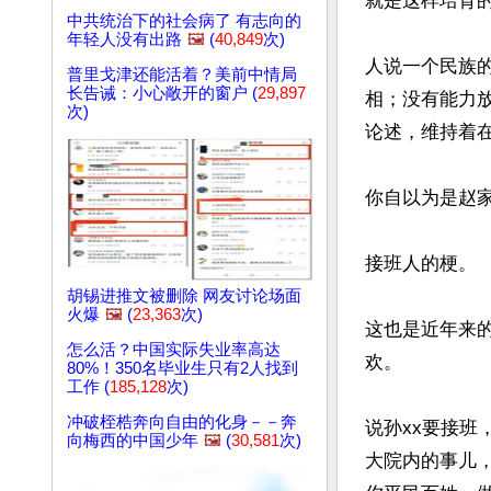
就是这样培育
中共统治下的社会病了 有志向的
年轻人没有出路
🖼️
(
40,849
次)
人说一个民族
普里戈津还能活着？美前中情局
长告诫：小心敞开的窗户 (
29,897
相；没有能力
次)
论述，维持着在
你自以为是赵
接班人的梗。

胡锡进推文被删除 网友讨论场面
火爆
🖼️
(
23,363
次)
这也是近年来
怎么活？中国实际失业率高达
欢。

80%！350名毕业生只有2人找到
工作 (
185,128
次)
冲破桎梏奔向自由的化身－－奔
说孙xx要接班
向梅西的中国少年
🖼️
(
30,581
次)
大院内的事儿