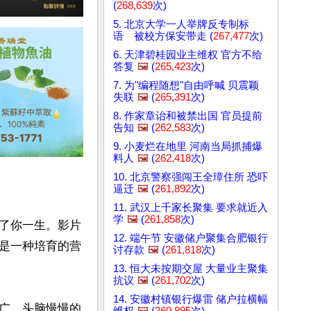
(
268,639
次)
5. 北京大学一人举牌反专制标
语 被校方保安带走 (
267,477
次)
6. 天津碧桂园业主维权 官方不给
答复
🖼️
(
265,423
次)
7. 为"编程随想"自由呼喊 贝震颖
失联
🖼️
(
265,391
次)
8. 作家章诒和被禁出国 官员提前
告知
🖼️
(
262,583
次)
9. 小麦烂在地里 河南当局抓捕爆
料人
🖼️
(
262,418
次)
10. 北京警察强闯王全璋住所 恐吓
逼迁
🖼️
(
261,892
次)
11. 武汉上千家长聚集 要求就近入
学
🖼️
(
261,858
次)
了你一生。影片
12. 端午节 安徽储户聚集合肥银行
是一种培育的营
讨存款
🖼️
(
261,818
次)
13. 恒大未按期交屋 大量业主聚集
抗议
🖼️
(
261,702
次)
14. 安徽村镇银行爆雷 储户拉横幅
广，头脑慢慢的
维权
🖼️
(
260,895
次)