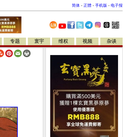
简体
-
正體
-
手机版
-
电子报
专题
寰宇
维权
视频
杂谈