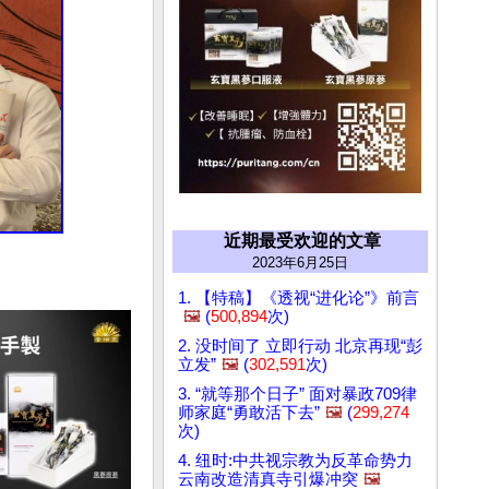
近期最受欢迎的文章
2023年6月25日
1. 【特稿】《透视“进化论”》前言
🖼️
(
500,894
次)
2. 没时间了 立即行动 北京再现“彭
立发”
🖼️
(
302,591
次)
3. “就等那个日子” 面对暴政709律
师家庭“勇敢活下去”
🖼️
(
299,274
次)
4. 纽时:中共视宗教为反革命势力
云南改造清真寺引爆冲突
🖼️