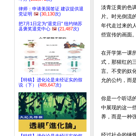
淡青泛黄的色
律师：申请美国签证 建议提供退
党证明
🖼️
(
30,130
次)
片。时光倒流
把7月1日定为“退党日” 纽约纳苏
年代走过来的
县褒奖退党中心
🖼️
(
21,487
次)
些宣传的画面。
在开学第一课所
式，那猩红的
言。不变的奴
【特稿】进化论是未经证实的假
允的公约，而是
说（下） (
485,647
次)
你是一个听话
中展现的这一
养，而是一种强
经过社会的锤