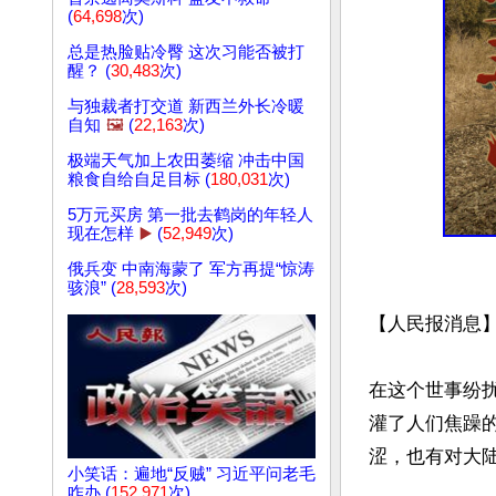
(
64,698
次)
总是热脸贴冷臀 这次习能否被打
醒？ (
30,483
次)
与独裁者打交道 新西兰外长冷暖
自知
🖼️
(
22,163
次)
极端天气加上农田萎缩 冲击中国
粮食自给自足目标 (
180,031
次)
5万元买房 第一批去鹤岗的年轻人
现在怎样
▶️
(
52,949
次)
俄兵变 中南海蒙了 军方再提“惊涛
骇浪” (
28,593
次)
【人民报消息】
在这个世事纷
灌了人们焦躁
涩，也有对大陆
小笑话：遍地“反贼” 习近平问老毛
咋办 (
152,971
次)