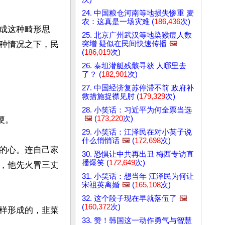
24. 中国粮仓河南等地损失惨重 麦
农：这真是一场灾难 (
186,436
次)
成这种畸形思
25. 北京广州武汉等地染猴痘人数
突增 疑似在民间快速传播
🖼️
种情况之下，民
(
186,019
次)
26. 泰坦潜艇残骸寻获 人哪里去
了？ (
182,901
次)
27. 中国经济复苏停滞不前 政府补
救措施捉襟见肘 (
179,329
次)
28. 小笑话：习近平为何全票当选
🖼️
(
173,220
次)
。

29. 小笑话：江泽民在对小英子说
什么悄悄话
🖼️
(
172,698
次)
的心。连自己家
30. 恐惧让中共再出丑 梅西专访直
播爆笑 (
172,649
次)
，他先火冒三丈
31. 小笑话：想当年 江泽民为何让
宋祖英离婚
🖼️
(
165,108
次)
32. 这个段子现在早就落伍了
🖼️
(
160,372
次)
样形成的，韭菜
33. 赞！韩国这一动作勇气与智慧