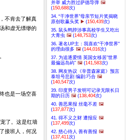
并举 威力胜过萨德导弹
🖼️
(
150,688
次)
34. “干净世界”母亲节短片奖揭晓
，不肯去了解真
原创歌赢头奖
▶️
(
150,439
次)
汤和虚无缥缈的
35. 鼠头鸭脖涉事高校学生又吃出
大青虫
🖼️
(
148,753
次)
36. 著名UP主：我喜欢“干净世界”
的理由很多
🖼️
(
144,016
次)


37. 为追逐爱情 英国女移居"世界
最偏远岛屿"
🖼️
(
141,583
次)
38. 网友热议《辛普森家庭》预言
泰坦号悲剧 编剧:巧合
🖼️
(
140,547
次)
39. 印度男子发明可记录无限长日
终也是一场空喜
期的日历
🖼️
(
138,404
次)
40. 善恶果报 丝毫不差
🖼️
(
137,877
次)
41. 得不义之财 遭报应
🖼️
失宠了。这是红墙
(
137,499
次)
了接班人，何况
42. 慈心待人 善有善报
🖼️
(
137,411
次)