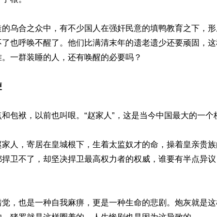
造的乌合之众中，有不少国人在强奸民意的填鸭教育之下，形
不了也呼唤不醒了。他们比满清末年的遗老遗少还要顽固，这
。一群装睡的人，还有唤醒的必要吗？

梗
和包袱，以前也叫哏。“赵家人”，这是当今中国最大的一个梗
赵家人，寄居在皇城根下，生着太监奴才的命，操着皇亲贵族
都捍卫不了，却坚决捍卫最高权力者的权威，谁要有半点异议
错觉，也是一种自我麻痹，更是一种生命的悲剧。炮灰就是这