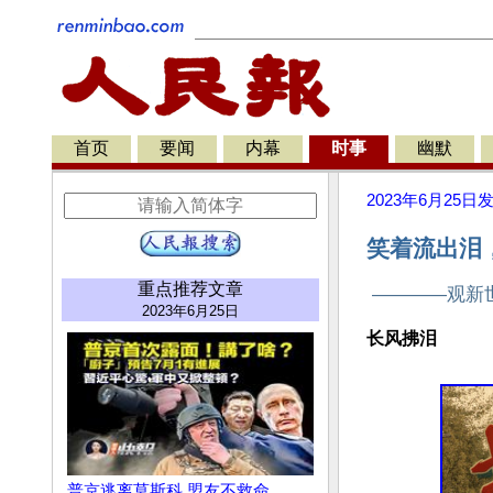
首页
要闻
内幕
时事
幽默
2023年6月25日
笑着流出泪，
重点推荐文章
————观新
2023年6月25日
长风拂泪
普京逃离莫斯科 盟友不救命