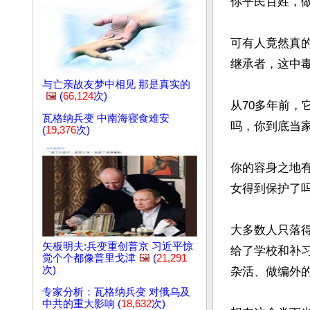
你平民百姓，做
可有人竟然真
继承者，这中毒
与亡亲故友梦中相见 那是真实的
🖼️
(
66,124
次)
从70多年前
瓦格纳兵变 中南海寝食难安
吗，你到底当家
(
19,376
次)
你的容身之地
女得到保护了吗
大多数人只落
矢板明夫:兵变重创普京 习近平惊
给了学校和补
觉个个都像普里戈津
🖼️
(
21,291
次)
杂活、做编外的
专家分析：瓦格纳兵变 对俄乌及
中共的重大影响 (
18,632
次)