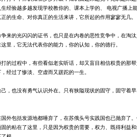
人生经验越多越发现学校教你的、课本上学的、 电视广播上
真正的生命、对你真正的生活来讲，它所起的作用寥寥无几。

命争来的光闪闪的证书，也只是在内卷的恶性竞争中，在淘汰
在这里，它无法代表你的能力，你的认知，你的德行。

捶打的过程中，有些看似老实听话，却又盲目相信权贵的那帮
，经过了惨淡、空虚而又蹉跎的一生。

自己，也没有勇气认识外在。只有狭隘现状的固守，固守着早
在国外包括发源地都唾弃了，在苏俄头号实践国也已抛弃了。
顽固的粘在了这里，只是因为权贵的需要，权力、既得利益和
了根。
