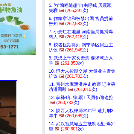
5. 为"编程随想"自由呼喊 贝震颖
失联
🖼️
(
265,391
次)
6. 作家章诒和被禁出国 官员提前
告知
🖼️
(
262,583
次)
7. 小麦烂在地里 河南当局抓捕爆
料人
🖼️
(
262,418
次)
8. 校名租期将到 南宁学区房业主
抗议
🖼️
(
261,948
次)
9. 武汉上千家长聚集 要求就近入
学
🖼️
(
261,858
次)
10. 恒大未按期交屋 大量业主聚集
抗议
🖼️
(
261,702
次)
11. 贵州水库泄洪冲走教师 记者采
访遭围殴
🖼️
(
261,010
次)
12. 获释4年 律师江天勇仍遭边控
🖼️
(
260,733
次)
13. 陕西人权律师常玮平 遭判刑3
年半
🖼️
(
260,699
次)
14. 武汉智慧城业主抵制地勘 爆冲
突
🖼️
(
260,601
次)