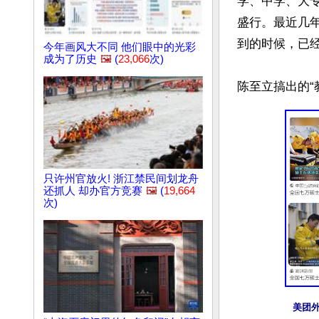
学、中学、大
盛行。最近几
到的时候，已经
今年画风大不同 他们眼中的光彩
成为了历史
🖼️
(
23,066
次)
只许州官放火! 浙江禁民间划龙舟
还抓人 却办官方竞赛
🖼️
(
19,664
次)
美团