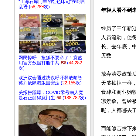
“上海石库门里的红色印记”在胡言
乱语 (
58,289
次)
年轻人看不到未
经历了三年新
人员流动，使得
长。去年底，
无数。

网民惊呼：搜狐不要命了！竟然
用官方数据打脸中共
🖼️
(
44,282
次)
放弃清零政策
欧洲议会通过决议呼吁释放黎智
天爷抽掉一样
英并废除港版国安法 (
22,155
次)
食肆和商业购
美报告踢爆：COVID零号病人竟
是石正丽得意门生
🖼️
(
188,782
次)
凉景象。曾经
呢，人都哪去了
而能够苦撑下