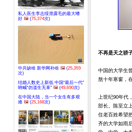
私人医生李志绥泄露毛的最大嗜
好
🖼️
(
75,374
次)
不再是天之骄
中共缺啥 新华网补啥
🖼️
(
25,359
中国的大学生
次)
熬十年寒窗，
结婚人数史上新低 中国“最后一代”
呐喊“勿滥生无辜”
🖼️
(
49,690
次)
上世纪90年代
在中国大陆，当一个女生有多艰
难
🖼️
(
25,168
次)
部长。陈至立上
住老百姓希望
齐的大学如雨