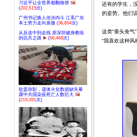
习近平让全世界都翻烙饼
🖼️
还有的学生，
(
202,519
次)
的姿势。他们说
广州书记换人传涉内斗 江系广东
本土势力走向衰微 (
36,654
次)
这类“垂头丧
从反送中到走线 原深圳健身教练
的抗共之路
▶️
(
56,468
次)
“我喜欢这种风
欲盖弥彰，遗体火化数据缺失暴
露中共国染疫死亡人数巨大
🖼️
(
219,391
次)