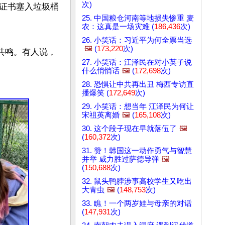
次)
证书塞入垃圾桶
25. 中国粮仓河南等地损失惨重 麦
农：这真是一场灾难 (
186,436
次)
26. 小笑话：习近平为何全票当选
🖼️
(
173,220
次)
共鸣。有人说，
27. 小笑话：江泽民在对小英子说
什么悄悄话
🖼️
(
172,698
次)
28. 恐惧让中共再出丑 梅西专访直
播爆笑 (
172,649
次)
29. 小笑话：想当年 江泽民为何让
宋祖英离婚
🖼️
(
165,108
次)
30. 这个段子现在早就落伍了
🖼️
(
160,372
次)
31. 赞！韩国这一动作勇气与智慧
并举 威力胜过萨德导弹
🖼️
(
150,688
次)
32. 鼠头鸭脖涉事高校学生又吃出
大青虫
🖼️
(
148,753
次)
33. 瞧！一个两岁娃与母亲的对话
(
147,931
次)