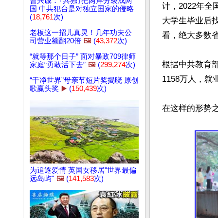
曹兴诚：｢共独｣把两岸分裂成两
计，2022年
国 中共犯台是对独立国家的侵略
(
18,761
次)
大学生毕业后
老板这一招儿真灵！几年功夫公
看，绝大多数省
司营业额翻20倍
🖼️
(
43,372
次)
“就等那个日子” 面对暴政709律师
根据中共教育部
家庭“勇敢活下去”
🖼️
(
299,274
次)
1158万人，就
“干净世界”母亲节短片奖揭晓 原创
歌赢头奖
▶️
(
150,439
次)
在这样的形势
为追逐爱情 英国女移居"世界最偏
远岛屿"
🖼️
(
141,583
次)