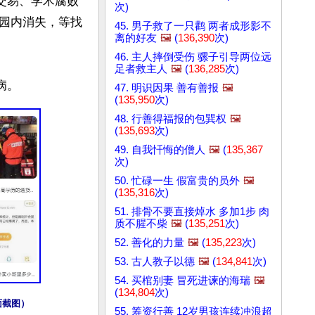
交易、学术腐败
次)
园内消失，等找
45. 男子救了一只鹳 两者成形影不
离的好友
🖼️
(
136,390
次)
46. 主人摔倒受伤 骡子引导两位远
足者救主人
🖼️
(
136,285
次)
47. 明识因果 善有善报
🖼️
(
135,950
次)
48. 行善得福报的包巽权
🖼️
(
135,693
次)
49. 自我忏悔的僧人
🖼️
(
135,367
次)
50. 忙碌一生 假富贵的员外
🖼️
(
135,316
次)
51. 排骨不要直接焯水 多加1步 肉
质不腥不柴
🖼️
(
135,251
次)
52. 善化的力量
🖼️
(
135,223
次)
53. 古人教子以德
🖼️
(
134,841
次)
54. 买棺别妻 冒死进谏的海瑞
🖼️
(
134,804
次)
面截图）
55. 筹资行善 12岁男孩连续冲浪超