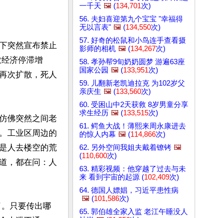
一千天
🖼️
(
134,701
次)
56. 夫妇喜迎第九个宝宝 "幸福得
无以言表"
🖼️
(
134,550
次)
57. 好奇的松鼠和小鸟连手查看摄
下突然宣布禁止
影师的相机
🖼️
(
134,267
次)
致经济停滞增
58. 孝孙帮9旬奶奶圆梦 游遍63座
国家公园
🖼️
(
133,951
次)
再次扩散，死人
59. 儿翻新老凯迪拉克 为102岁父
亲庆生
🖼️
(
133,560
次)
60. 受困山中2天获救 8岁男童分享
求生经历
🖼️
(
133,515
次)
仿佛突然之间老
61. 鳄鱼大战！薄熙来周永康进去
。工业区周边的
的惊人内幕
🖼️
(
114,866
次)
是人去楼空的荒
62. 另外空间我姐夫戴着镣铐
🖼️
(
110,600
次)
道，都在问：人
63. 精彩视频：他穿越了过去与未
来 看到宇宙的起源 (
102,409
次)
64. 德国人嫖娼，习近平患性病
🖼️
(
101,586
次)
了。只要传出哪
65. 郭伯雄全家入监 老江午睡没人