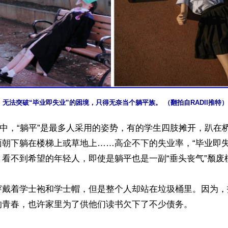
无法突破“毕业即失业”的困境，只得无奈当个躺平族。 （翻拍自RADII推特）
”中，“躺平”是最多人采用的姿势，有的学生四肢摊开，趴在
面朝下躺在楼梯上或草地上……高企不下的失业率，“毕业即失
看不到希望的年轻人，即使是躺平也是一副“垂头丧气”颓废模
穿戴着学士袍和学士帽，但是整个人却站在垃圾桶里。因为，
的青春，也许家里为了供他们读书欠下了不少债务。
