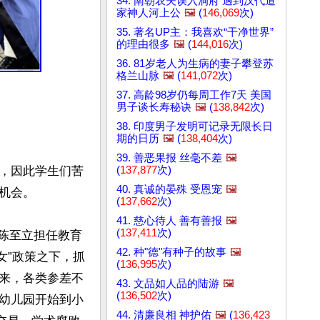
34. 南朝农夫误入洞府 遇到汉代道
家神人河上公
🖼️
(
146,069
次)
35. 著名UP主：我喜欢“干净世界”
的理由很多
🖼️
(
144,016
次)
36. 81岁老人为生病的妻子攀登苏
格兰山脉
🖼️
(
141,072
次)
37. 高龄98岁仍每周工作7天 美国
男子谈长寿秘诀
🖼️
(
138,842
次)
38. 印度男子发明可记录无限长日
期的日历
🖼️
(
138,404
次)
39. 善恶果报 丝毫不差
🖼️
(
137,877
次)
，因此学生们苦
40. 真诚的晏殊 受恩宠
🖼️
会。

(
137,662
次)
41. 慈心待人 善有善报
🖼️
(
137,411
次)
命陈至立担任教育
42. 种"德"有种子的故事
🖼️
女”政策之下，抓
(
136,995
次)
来，各类参差不
43. 文品如人品的陆游
🖼️
(
136,502
次)
幼儿园开始到小
44. 清廉良相 神护佑
🖼️
(
136,423