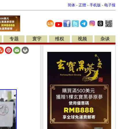
简体
-
正體
-
手机版
-
电子报
专题
寰宇
维权
视频
杂谈