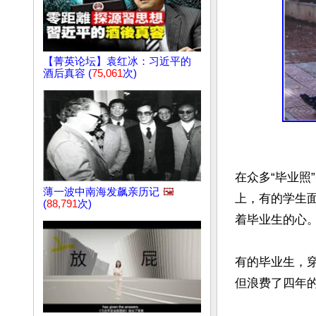
【菁英论坛】袁红冰：习近平的
酒后真容 (
75,061
次)
在众多“毕业照
薄一波中南海发飙亲历记
🖼️
上，有的学生
(
88,791
次)
着毕业生的心。
有的毕业生，
但浪费了四年