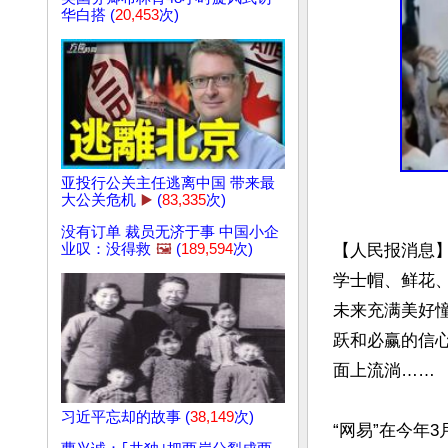
华白搭 (
20,453
次)
亚投行公关主任逃离中国 带来最
大公关危机
▶️
(
83,335
次)
没有订单 裁员无济于事 中国小企
【人民报消息
业叹：没得救
🖼️
(
189,594
次)
学士帽、鲜花
未来充满美好
跃和必赢的信
面上流淌……

习近平忘却的故事 (
38,149
次)
“网易”在今年