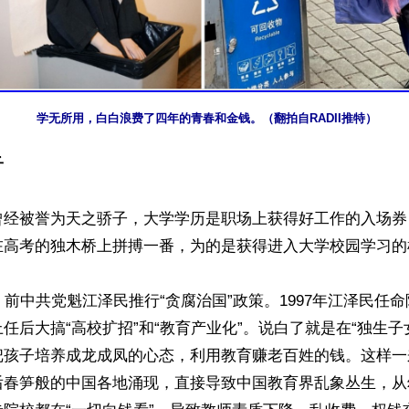
学无所用，白白浪费了四年的青春和金钱。（翻拍自RADII推特）
子
曾经被誉为天之骄子，大学学历是职场上获得好工作的入场券
在高考的独木桥上拼搏一番，为的是获得进入大学校园学习的机
，前中共党魁江泽民推行“贪腐治国”政策。1997年江泽民任
任后大搞“高校扩招”和“教育产业化”。说白了就是在“独生子
把孩子培养成龙成凤的心态，利用教育赚老百姓的钱。这样一
后春笋般的中国各地涌现，直接导致中国教育界乱象丛生，从