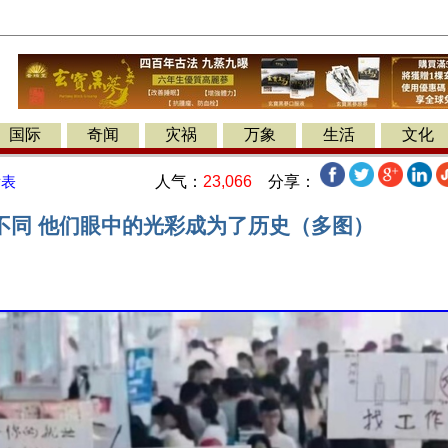
国际
奇闻
灾祸
万象
生活
文化
人气：
23,066
分享：
发表
不同 他们眼中的光彩成为了历史（多图）