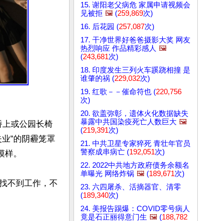
15. 谢阳老父病危 家属申请视频会
见被拒
🖼️
(
259,869
次)
16. 后花园 (
257,087
次)
17. 干净世界好爸爸摄影大奖 网友
热烈响应 作品精彩感人
🖼️
(
243,681
次)
18. 印度发生三列火车蹊跷相撞 是
谁肇的祸 (
229,032
次)
19. 红歌－－催命符也 (
220,756
次)
20. 欲盖弥彰，遗体火化数据缺失
暴露中共国染疫死亡人数巨大
🖼️
桥上或公园长椅
(
219,391
次)
业”的阴霾笼罩
21. 中共卫星专家猝死 青壮年官员
警察成串病亡 (
192,051
次)
样。

22. 2022中共地方政府债务余额名
单曝光 网络炸锅
🖼️
(
189,671
次)
找不到工作，不
23. 六四屠杀、活摘器官、清零
(
189,340
次)
24. 美报告踢爆：COVID零号病人
竟是石正丽得意门生
🖼️
(
188,782