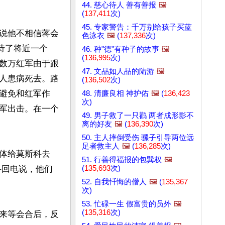
44. 慈心待人 善有善报
🖼️
(
137,411
次)
45. 专家警告：千万别给孩子买蓝
说他不相信蒋会
色泳衣
🖼️
(
137,336
次)
待了将近一个
46. 种"德"有种子的故事
🖼️
(
136,995
次)
数万红军由于跟
47. 文品如人品的陆游
🖼️
人患病死去。路
(
136,502
次)
避免和红军作
48. 清廉良相 神护佑
🖼️
(
136,423
次)
军出击。在一个
49. 男子救了一只鹳 两者成形影不
离的好友
🖼️
(
136,390
次)
50. 主人摔倒受伤 骡子引导两位远
足者救主人
🖼️
(
136,285
次)
体给莫斯科去
51. 行善得福报的包巽权
🖼️
(
135,693
次)
科回电说，他们
52. 自我忏悔的僧人
🖼️
(
135,367
次)
53. 忙碌一生 假富贵的员外
🖼️
(
135,316
次)
来等会合后，反