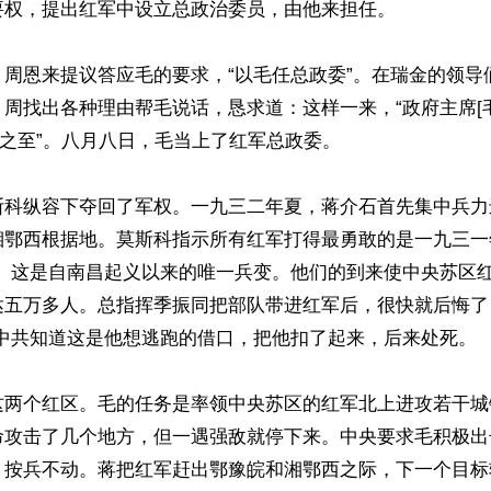
权，提出红军中设立总政治委员，由他来担任。

，周恩来提议答应毛的要求，“以毛任总政委”。在瑞金的领导
周找出各种理由帮毛说话，恳求道：这样一来，“政府主席[
便之至”。八月八日，毛当上了红军总政委。

斯科纵容下夺回了军权。一九三二年夏，蒋介石首先集中兵力
湘鄂西根据地。莫斯科指示所有红军打得最勇敢的是一九三一
们。这是自南昌起义以来的唯一兵变。他们的到来使中央苏区
达五万多人。总指挥季振同把部队带进红军后，很快就后悔了
中共知道这是他想逃跑的借口，把他扣了起来，后来处死。

这两个红区。毛的任务是率领中央苏区的红军北上进攻若干城
命攻击了几个地方，但一遇强敌就停下来。中央要求毛积极出击
，按兵不动。蒋把红军赶出鄂豫皖和湘鄂西之际，下一个目标