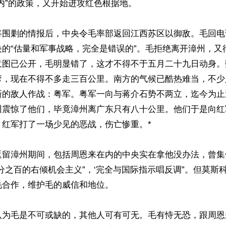
内”的政策，又开始进攻红色根据地。

将围剿的情报后，中央令毛率部返回江西苏区以御敌。毛回电
央的“估量和军事战略，完全是错误的”。毛拒绝离开漳州，又
意图已公开，毛明显错了，这才不得不于五月二十九日动身。
弯，现在不得不多走三百公里。南方的气候已酷热难当，不少
新的敌人作战：粤军。粤军一向与蒋介石势不两立，迄今为止
州震惊了他们，毕竟漳州离广东只有八十公里。他们于是向红
红军打了一场少见的恶战，伤亡惨重。*

逗留漳州期间，包括周恩来在内的中央实在拿他没办法，曾集
分之百的右倾机会主义”，‘完全与国际指示唱反调”。但莫斯
合作，维护毛的威信和地位。

认为毛是不可或缺的，其他人可有可无。毛有恃无恐，跟周恩