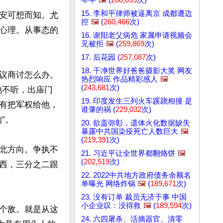
15. 李和平律师被逼离京 成都遭边
安可想而知。尤
控
🖼️
(
260,466
次)
心理。从事态的
16. 谢阳老父病危 家属申请视频会
见被拒
🖼️
(
259,869
次)
17. 后花园 (
257,087
次)
18. 干净世界好爸爸摄影大奖 网友
议商讨怎么办。
热烈响应 作品精彩感人
🖼️
(
243,681
次)
他不听，出庙门
19. 印度发生三列火车蹊跷相撞 是
有把军权给他，
谁肇的祸 (
229,032
次)
。

20. 欲盖弥彰，遗体火化数据缺失
暴露中共国染疫死亡人数巨大
🖼️
(
219,391
次)
北方向。争执不
21. 习近平让全世界都翻烙饼
🖼️
(
202,519
次)
西，三分之二跟
22. 2022中共地方政府债务余额名
单曝光 网络炸锅
🖼️
(
189,671
次)
23. 没有订单 裁员无济于事 中国
小企业叹：没得救
🖼️
(
189,594
次)
个敌。就是从这
24. 六四屠杀、活摘器官、清零