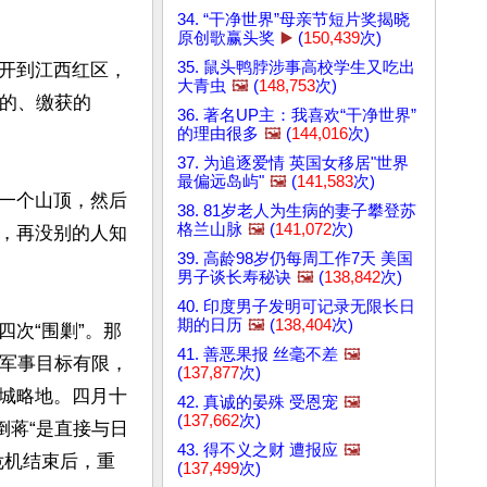
34. “干净世界”母亲节短片奖揭晓
原创歌赢头奖
▶️
(
150,439
次)
35. 鼠头鸭脖涉事高校学生又吃出
开到江西红区，
大青虫
🖼️
(
148,753
次)
买的、缴获的
36. 著名UP主：我喜欢“干净世界”
的理由很多
🖼️
(
144,016
次)
37. 为追逐爱情 英国女移居"世界
最偏远岛屿"
🖼️
(
141,583
次)
一个山顶，然后
38. 81岁老人为生病的妻子攀登苏
格兰山脉
🖼️
(
141,072
次)
，再没别的人知
39. 高龄98岁仍每周工作7天 美国
男子谈长寿秘诀
🖼️
(
138,842
次)
40. 印度男子发明可记录无限长日
期的日历
🖼️
(
138,404
次)
次“围剿”。那
41. 善恶果报 丝毫不差
🖼️
的军事目标有限，
(
137,877
次)
城略地。四月十
42. 真诚的晏殊 受恩宠
🖼️
(
137,662
次)
倒蒋“是直接与日
43. 得不义之财 遭报应
🖼️
危机结束后，重
(
137,499
次)