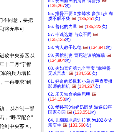
54. 爱民恤民的清官 得善报
🖼️
(
135,267
次)
55. 排骨不要直接焯水 多加1步 肉
质不腥不柴
🖼️
(
135,251
次)
们不同意，要把
56. 善化的力量
🖼️
(
135,223
次)
毛)将无事可
57. 韦诜选婿 与众不同
🖼️
(
135,135
次)
58. 古人教子以德
🖼️
(
134,841
次)
进攻中央苏区以
59. 买棺别妻 冒死进谏的海瑞
🖼️
(
134,804
次)
年十二月“宁都
60. 夫妇喜迎第九个宝宝 "幸福得
红军的兵力增长
无以言表"
🖼️
(
134,550
次)
61. 好奇的松鼠和小鸟连手查看摄
，一再要求“到
影师的相机
🖼️
(
134,267
次)
62. 乐天知命的曲思明
🖼️
(
134,158
次)
63. 孝孙帮9旬奶奶圆梦 游遍63座
镇，以牵制一部
国家公园
🖼️
(
133,951
次)
，“呼应配合”
64. 儿翻新老凯迪拉克 为102岁父
亲庆生
🖼️
(
133,560
次)
轮到中央苏区。