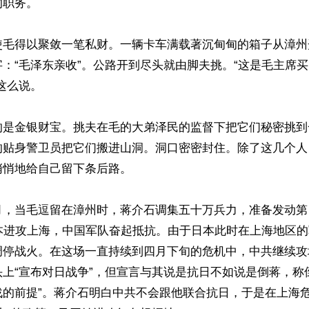
职务。

使毛得以聚敛一笔私财。一辆卡车满载著沉甸甸的箱子从漳州
：“毛泽东亲收”。公路开到尽头就由脚夫挑。“这是毛主席
这么说。

的是金银财宝。挑夫在毛的大弟泽民的监督下把它们秘密挑到
的贴身警卫员把它们搬进山洞。洞口密密封住。除了这几个人
悄地给自己留下条后路。

月，当毛逗留在漳州时，蒋介石调集五十万兵力，准备发动第四
日本进攻上海，中国军队奋起抵抗。由于日本此时在上海地区
调停战火。在这场一直持续到四月下旬的危机中，中共继续攻
上“宣布对日战争”，但宣言与其说是抗日不如说是倒蒋，称
战的前提”。蒋介石明白中共不会跟他联合抗日，于是在上海