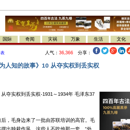
国际
奇闻
灾祸
万象
生活
文化
人气：
36,366
分享：
发表
为人知的故事》10 从夺实权到丢实权
夺实权到丢实权-1931～1934年 毛泽东37
前后，毛身边来了一批由苏联培训的高官。毛
然摆出独裁作风，这些人不吃他那一套。“外