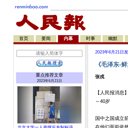
首页
要闻
内幕
时事
幽默
2023年6月21日
《毛泽东-鲜
重点推荐文章
张戎
2023年6月21日
【人民报消息】从
～40岁

国中之国成立
在他们面前依
北京大学一人举牌反专制标语