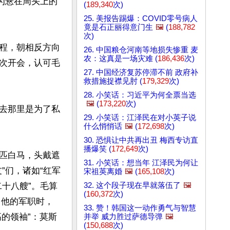
为悬在周头上的
(
189,340
次)
25. 美报告踢爆：COVID零号病人
竟是石正丽得意门生
🖼️
(
188,782
次)
程，朝相反方向
26. 中国粮仓河南等地损失惨重 麦
农：这真是一场灾难 (
186,436
次)
次开会，认可毛
27. 中国经济复苏停滞不前 政府补
救措施捉襟见肘 (
179,329
次)
28. 小笑话：习近平为何全票当选
🖼️
(
173,220
次)
去那里是为了私
29. 小笑话：江泽民在对小英子说
什么悄悄话
🖼️
(
172,698
次)
30. 恐惧让中共再出丑 梅西专访直
播爆笑 (
172,649
次)
匹白马，头戴遮
31. 小笑话：想当年 江泽民为何让
”们，诸如“红军
宋祖英离婚
🖼️
(
165,108
次)
32. 这个段子现在早就落伍了
🖼️
十八艘”。毛算
(
160,372
次)
了他的军职时，
33. 赞！韩国这一动作勇气与智慧
高的领袖”：莫斯
并举 威力胜过萨德导弹
🖼️
(
150,688
次)