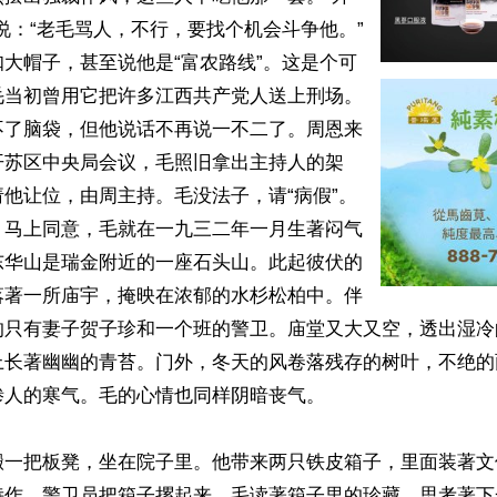
说：“老毛骂人，不行，要找个机会斗争他。”
大帽子，甚至说他是“富农路线”。这是个可
毛当初曾用它把许多江西共产党人送上刑场。
不了脑袋，但他说话不再说一不二了。周恩来
开苏区中央局会议，毛照旧拿出主持人的架
他让位，由周主持。毛没法子，请“病假”。
，马上同意，毛就在一九三二年一月生著闷气
东华山是瑞金附近的一座石头山。此起彼伏的
落著一所庙宇，掩映在浓郁的水杉松柏中。伴
的只有妻子贺子珍和一个班的警卫。庙堂又大又空，透出湿冷
上长著幽幽的青苔。门外，冬天的风卷落残存的树叶，不绝的
人的寒气。毛的心情也同样阴暗丧气。

搬一把板凳，坐在院子里。他带来两只铁皮箱子，里面装著文
诗作。警卫员把箱子摞起来，毛读著箱子里的珍藏，思考著下