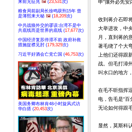
来前无征兆
🖼️
(
23,531
次)
申“攘外必先安
粮食局前副局长徐鸣获刑15年 曾
是薄熙来大秘
🖼️
(
18,209
次)
收到蒋介石即
中共战狼外交的谬误:台湾不是中
大举进攻，中
共底线而是世界的底线 (
17,677
次)
月，直到蒋的
中国经济复苏停滞不前 政府补救
措施捉襟见肘 (
179,329
次)
著毛绕了个大
习近平好酒会亡党亡国 (
46,753
次)
上他们还得跟
战。但毛打漳
叫水口的地方，
在毛不听指挥
电，告毛是“百
美国务卿布林肯48小时旋风式访
无论如何得跟毛
华白搭 (
20,453
次)
显然，莫斯科