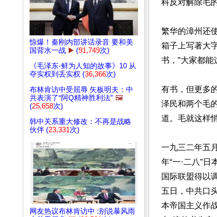
科反对解除毛的
繁华的漳州还
惊爆！秦刚内部讲话录音 要和美
箱子上写著大字
国背水一战
▶️
(
91,749
次)
书，”大家都能
《毛泽东-鲜为人知的故事》10 从
夺实权到丢实权 (
36,366
次)
有书，但更多
布林肯访中受屈辱 矢板明夫：中
共表演了“阿Q精神胜利法”
🖼️
泽民和两个毛
(
25,658
次)
道。毛就这样悄
韩中关系重大修改：不再是战略
伙伴 (
23,331
次)
一九三二年五
年“一·二八”
国际联盟得以
五日，中共口头
本帝国主义作
网友热议布林肯访中 :别说暴风雨