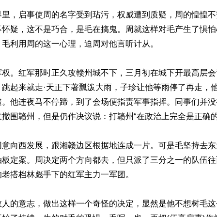
界里，启事使周的名字受到玷污，权威遭到质疑，周的惶惶不
不怀疑，这不是巧合，是毛在搞鬼。周就这样对毛产生了惧怕
毛利用周的这一心理，迫周对他言听计从。

军权。红军那时正久攻赣州城不下，三月初在城下开最高层会
，跳起来就走·天正下著瓢泼大雨，子珍让他等雨停了再走，
透。他连夜马不停蹄，到了会场便指责军事指挥。同事们并没
撤围赣州，但是仍作决议说：打赣州“在政治上完全是正确的”
同意向西发展，跟湘赣边区根据地连成一片。可是毛坚持去东
拍板定案。周决定两个方向都去，但只派了三分之一的队伍往
老搭档林彪手下的红军主力一军团。

数人的意志，做出这样一个奇怪的决定，显然是他不想树毛这