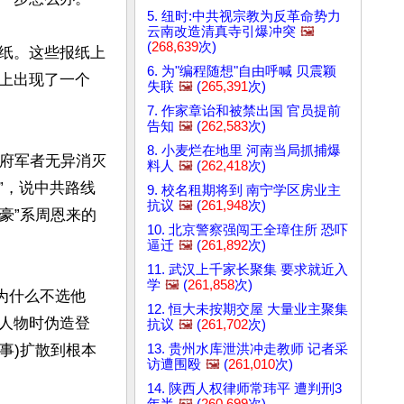
5. 纽时:中共视宗教为反革命势力
云南改造清真寺引爆冲突
🖼️
(
268,639
次)
纸。这些报纸上
6. 为"编程随想"自由呼喊 贝震颖
上出现了一个
失联
🖼️
(
265,391
次)
7. 作家章诒和被禁出国 官员提前
告知
🖼️
(
262,583
次)
8. 小麦烂在地里 河南当局抓捕爆
政府军者无异消灭
料人
🖼️
(
262,418
次)
”，说中共路线
9. 校名租期将到 南宁学区房业主
抗议
🖼️
(
261,948
次)
豪”系周恩来的
10. 北京警察强闯王全璋住所 恐吓
逼迁
🖼️
(
261,892
次)
11. 武汉上千家长聚集 要求就近入
学
🖼️
(
261,858
次)
为什么不选他
12. 恒大未按期交屋 大量业主聚集
人物时伪造登
抗议
🖼️
(
261,702
次)
13. 贵州水库泄洪冲走教师 记者采
事)扩散到根本
访遭围殴
🖼️
(
261,010
次)
14. 陕西人权律师常玮平 遭判刑3
年半
🖼️
(
260,699
次)