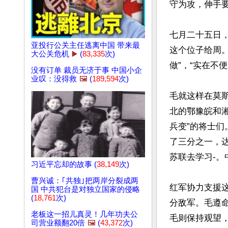
守为攻，伸手要
七月二十五日
亚投行公关主任逃离中国 带来最
这个位子给周。
大公关危机
▶️
(
83,335
次)
做”，“实在不
没有订单 裁员无济于事 中国小企
业叹：没得救
🖼️
(
189,594
次)
毛就这样在莫
北的鄂豫皖和
兵变”的将士
了三分之一，
苏联去学习-。
习近平忘却的故事 (
38,149
次)
曹兴诚：｢共独｣把两岸分裂成两
红军协力支援
国 中共犯台是对独立国家的侵略
(
18,761
次)
分敌军。毛遵
老板这一招儿真灵！几年功夫公
毛则保持观望
司营业额翻20倍
🖼️
(
43,372
次)