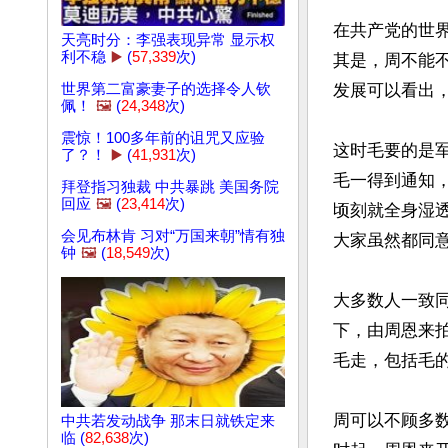
在共产党的世
天亮时分：李强表现异常 显示权
利不稳
▶️
(
57,339
次)
其是，周不能
世界第二富豪妻子的选择令人钦
发展可以看出，
佩！
🖼️
(
24,348
次)
震惊！100多年前的诅咒又应验
这时毛要的是
了？！
▶️
(
41,931
次)
毛一得到通知
拜登指习独裁 中共暴跳 美国务院
回应
🖼️
(
23,414
次)
顷刻就全身湿
会见布林肯 习对“万国来朝”情有独
大家虽然都同意
钟
🖼️
(
18,549
次)
大多数人一致
下，由周恩来
毛走，包括毛的
周可以不顾多
中共若发动战争 那末日就铁定来
临 (
82,638
次)