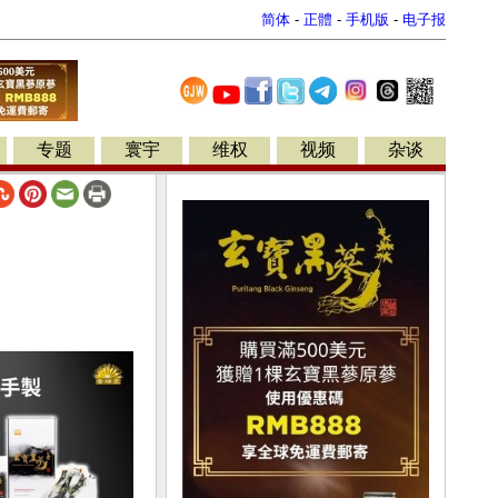
简体
-
正體
-
手机版
-
电子报
专题
寰宇
维权
视频
杂谈