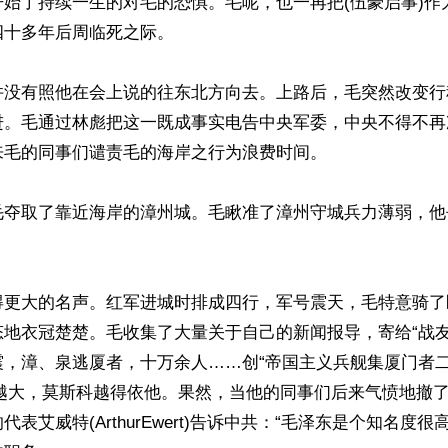
开始了持续一生的对毛的恐惧。毛呢，也一再把(伍豪启事)作
十多年后周临死之际。

并没有照他在会上说的往东北方向去。上路后，毛突然改变行
进。毛通过林彪把这一既成事实电告中央军委，中央不得不再
毛的同事们谴责毛的海岸之行为浪费时间。

毛夺取了靠近海岸的漳州城。毛瞅准了漳州守城兵力薄弱，他
得更大的名声。红军进城时排成四行，军号震天，毛特意骑了
地衣冠楚楚。毛收集了大量关于自己的新闻报导，寄给“战友
震，漳、泉逃厦者，十万余人……创“帝国主义兵舰集厦门者二
气越大，莫斯科越得依他。果然，当他的同事们后来气愤地撤
表艾威特(ArthurEwert)告诉中共：“毛泽东是个知名度很