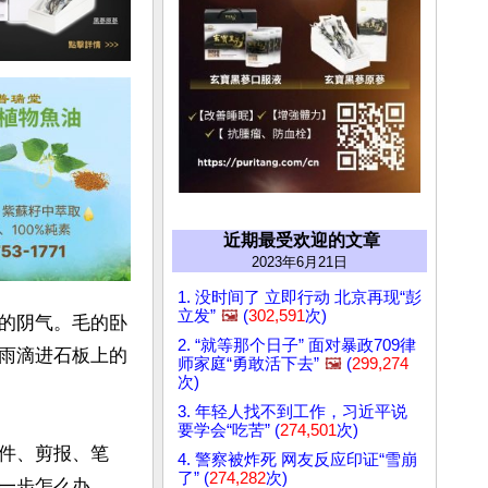
近期最受欢迎的文章
2023年6月21日
1. 没时间了 立即行动 北京再现“彭
立发”
🖼️
(
302,591
次)
的阴气。毛的卧
2. “就等那个日子” 面对暴政709律
雨滴进石板上的
师家庭“勇敢活下去”
🖼️
(
299,274
次)
3. 年轻人找不到工作，习近平说
要学会“吃苦” (
274,501
次)
件、剪报、笔
4. 警察被炸死 网友反应印证“雪崩
了” (
274,282
次)
一步怎么办。
