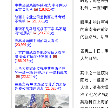
时起，周恩来
中共金融系被持续清洗 半年内60
利剑，一直到四
余官员落马
🖼️
(
18,625
次)
陕西非专业公司邀梅西访华背后
不简单
🖼️
(
21,068
次)
跟毛走的红军
李强不见马斯克极不正常 马不是
的东南海岸前
习“老朋友”
🖼️
(
20,782
次)
的新路线。后来
布林肯访问中国的两大看点
(
20,991
次)
四月二十日，
北京广州武汉等地染猴痘人数突
增 疑似在民间快速传播
🖼️
人的目的。

(
186,019
次)
五角大楼称正监视中共在西半球
的一举一动 拜登:习近平是独裁者
其中之一是获
🖼️
(
22,324
次)
阳盔，一反常态
在商言商 中国经济复苏乏力迫使
人漳，沿海大
外资公司加速逃离 (
21,026
次)
准了’他的名
莫斯科在上海的代