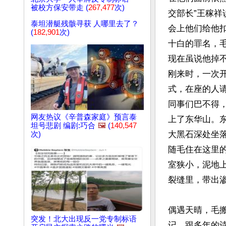
被校方保安带走 (
267,477
次)
交部长”王稼祥
泰坦潜艇残骸寻获 人哪里去了？
会上他们给他扣
(
182,901
次)
十白的罪名，
现在虽说他掉
刚来时，一次
式，在座的人请
同事们巴不得
网友热议《辛普森家庭》预言泰
上了东华山。
坦号悲剧 编剧:巧合
🖼️
(
140,547
大黑石深处坐
次)
随毛住在这里
室狭小，泥地
裂缝里，带出渗
偶遇天晴，毛
突发！北大出现反一党专制标语
记，跟多年的