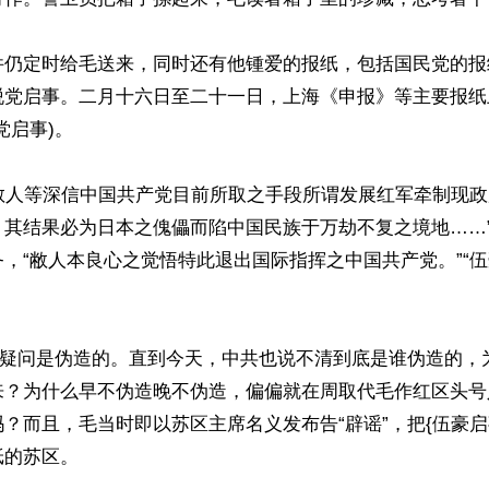
件仍定时给毛送来，同时还有他锺爱的报纸，包括国民党的报
脱党启事。二月十六日至二十一日，上海《申报》等主要报纸
启事)。

“敝人等深信中国共产党目前所取之手段所谓发展红军牵制现
，其结果必为日本之傀儡而陷中国民族于万劫不复之境地……
，“敝人本良心之觉悟特此退出国际指挥之中国共产党。”“伍
毫无疑问是伪造的。直到今天，中共也说不清到底是谁伪造的，
来？为什么早不伪造晚不伪造，偏偏就在周取代毛作红区头号
？而且，毛当时即以苏区主席名义发布告“辟谣”，把{伍豪启
的苏区。
