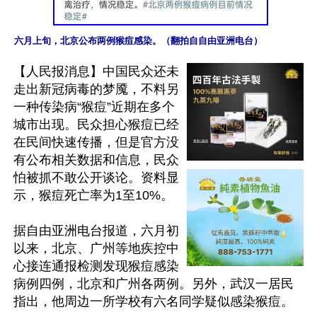
六月上旬，北京公布两例猴痘感染。（翻拍自自由亚洲电台）
【人民报消息】中国民众还未
走出新冠病毒的梦魇，不料另
一种传染病“猴痘”近期在多个
城市出现。民众担心猴痘已经
在民间快速传播，但是官方没
有公布相关数据和信息，民众
怕被抓不敢公开谈论。资料显
示，猴痘死亡率为1至10%。

据自由亚洲电台报道，六月初
以来，北京、广州等地疾控中
心接连通报检测发现猴痘感染
病例四例，北京和广州各两例。另外，武汉一居民
指出，他周边一所学校有六名同学疑似感染猴痘。
