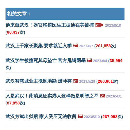
相关文章：
他来自武汉！器官移植医生王振迪在美被捕
🖼️▶️
2023/8/18
(
60,437
次)
武汉上千家长聚集 要求就近入学
🖼️
(
261,858
次)
2023/6/7
武汉学生被撞死其母坠亡 官方甩锅网暴
🖼️
(
35,994
2023/6/4
次)
武汉智慧城业主抵制地勘 爆冲突
🖼️
(
260,601
次)
2023/5/29
又是武汉！此消息证实港人这样做是明智之举
🖼️
2023/5/31
(
87,858
次)
武汉方斌出狱后 家人受压无法收留
🖼️
(
267,093
次)
2023/5/10