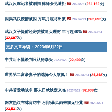
武汉反腐记者被刑拘 律师会见遭拒
🖼️
(
264,162
次)
2023/5/2
因揭武汉疫情被囚 方斌月底将出狱
🖼️
(
262,692
次)
2023/4/23
武汉女子提前还房贷被迫买理财 年亏超40%
🖼️
2023/3/23
(
32,697
次)
更多文章导读：
2023年6月22日
中共听不懂谈判只认得拳头
(
22,400
次)
2023/6/23
世界第二富豪妻子的选择令人钦佩！
🖼️
(
24,348
次)
2023/6/23
中共若发动战争 那末日就铁定来临
(
82,638
次)
2023/6/22
网友热议布林肯访中 :别说暴风雨来前无征兆
🖼️
2023/6/21
(
23,531
次)