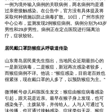
一例为境外输入病例的关联病例，两名病例均是通
过亲密接触感染。在公告中，官方没有具体提及将
采取何种措施以防止病毒扩散。10日，广州市疾控
中心公布，监测发现2例猴痘病例。病例分别为43岁
男性和29岁男性。病例正在定点医院进行隔离治
疗，症状较轻。

居民戴口罩防猴痘从呼吸道传染
山东青岛居民黄先生指出，当地民众近期最担心的
一是新冠病毒，二是猴痘，新冠再次感染者较多，
而猴痘病例不详。他说：“猴痘感染，目前老百姓也
很紧张，现在戴口罩的人多了，以预防猴痘为主。”

微博帐号@儿科陈医生发文：猴痘由猴痘病毒感染
引起，跟天花是近亲。最早在猴子身上发现，也可
感染兔子、土拨鼠等，并传给人。人与人可通过飞
沫传播，也可通过接触感染。症状类似天花。猴痘