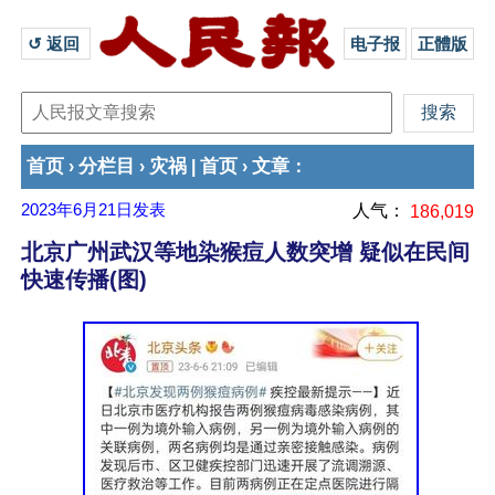
↺ 返回 
电子报
正體版
首页
分栏目
灾祸
首页
文章
›
›
|
›
：
2023年6月21日
发表
人气：
186,019
北京广州武汉等地染猴痘人数突增 疑似在民间
快速传播(图)