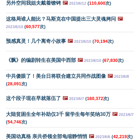
另外空间我姐夫戴着镣铐
🖼️
(
110,600
次)
2023/6/12
这格局谁人能比？马斯克在中国提出三大灵魂拷问
🖼️
(
60,577
次)
2023/6/10
预感真灵！几个离奇小故事
🖼️
(
70,194
次)
2023/6/10
《飘》的编剧转生在美国中西部
🖼️
(
67,830
次)
2023/6/10
中共傻眼了！美台日将联合建立共同作战图像
🖼️
2023/6/8
(
28,091
次)
这个段子现在早就落伍了
🖼️
(
160,372
次)
2023/6/7
大陆贫困生全年补助仅3千 留学生每年笑纳30万
🖼️
2023/6/7
(
54,746
次)
美国动真格 亲共侨领全部龟缩静悄悄
🖼️
(
42,219
次)
2023/6/6