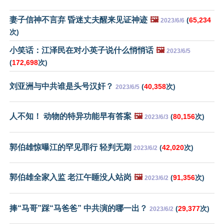
妻子信神不言弃 昏迷丈夫醒来见证神迹
🖼️
(
65,234
2023/6/6
次)
小笑话：江泽民在对小英子说什么悄悄话
🖼️
2023/6/5
(
172,698
次)
刘亚洲与中共谁是头号汉奸？
(
40,358
次)
2023/6/5
人不知！ 动物的特异功能早有答案
🖼️
(
80,156
次)
2023/6/3
郭伯雄惊曝江的罕见罪行 轻判无期
(
42,020
次)
2023/6/2
郭伯雄全家入监 老江午睡没人站岗
🖼️
(
91,356
次)
2023/6/2
捧“马哥”踩“马爸爸” 中共演的哪一出？
(
29,377
次)
2023/6/2