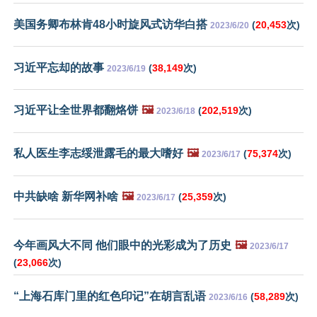
美国务卿布林肯48小时旋风式访华白搭
(
20,453
次)
2023/6/20
习近平忘却的故事
(
38,149
次)
2023/6/19
习近平让全世界都翻烙饼
🖼️
(
202,519
次)
2023/6/18
私人医生李志绥泄露毛的最大嗜好
🖼️
(
75,374
次)
2023/6/17
中共缺啥 新华网补啥
🖼️
(
25,359
次)
2023/6/17
今年画风大不同 他们眼中的光彩成为了历史
🖼️
2023/6/17
(
23,066
次)
“上海石库门里的红色印记”在胡言乱语
(
58,289
次)
2023/6/16