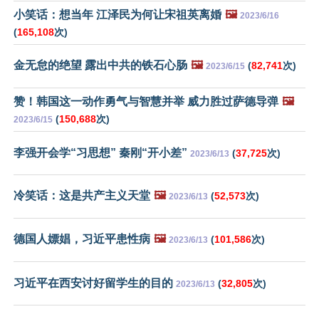
小笑话：想当年 江泽民为何让宋祖英离婚
🖼️
2023/6/16
(
165,108
次)
金无怠的绝望 露出中共的铁石心肠
🖼️
(
82,741
次)
2023/6/15
赞！韩国这一动作勇气与智慧并举 威力胜过萨德导弹
🖼️
(
150,688
次)
2023/6/15
李强开会学“习思想” 秦刚“开小差”
(
37,725
次)
2023/6/13
冷笑话：这是共产主义天堂
🖼️
(
52,573
次)
2023/6/13
德国人嫖娼，习近平患性病
🖼️
(
101,586
次)
2023/6/13
习近平在西安讨好留学生的目的
(
32,805
次)
2023/6/13