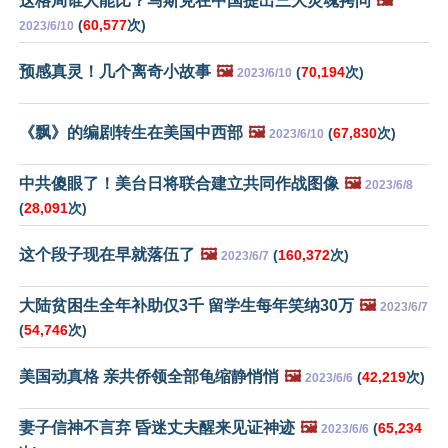
这格局谁人能比？马斯克在中国提出三大灵魂拷问
🖼️
(
60,577
次)
2023/6/10
预感真灵！几个离奇小故事
🖼️
(
70,194
次)
2023/6/10
《飘》的编剧转生在美国中西部
🖼️
(
67,830
次)
2023/6/10
中共傻眼了！美台日将联合建立共同作战图像
🖼️
2023/6/8
(
28,091
次)
这个段子现在早就落伍了
🖼️
(
160,372
次)
2023/6/7
大陆贫困生全年补助仅3千 留学生每年笑纳30万
🖼️
2023/6/7
(
54,746
次)
美国动真格 亲共侨领全部龟缩静悄悄
🖼️
(
42,219
次)
2023/6/6
妻子信神不言弃 昏迷丈夫醒来见证神迹
🖼️
(
65,234
2023/6/6