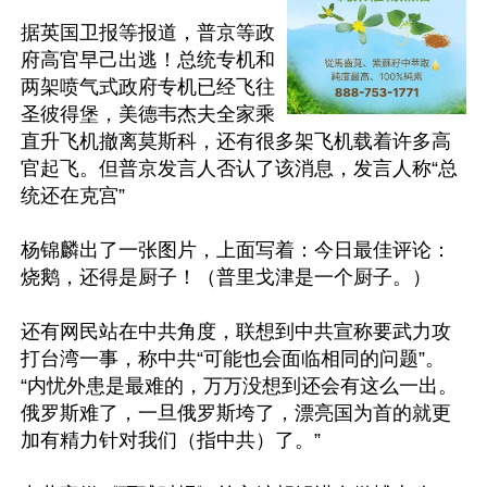
据英国卫报等报道，普京等政
府高官早己出逃！总统专机和
两架喷气式政府专机已经飞往
圣彼得堡，美德韦杰夫全家乘
直升飞机撤离莫斯科，还有很多架飞机载着许多高
官起飞。但普京发言人否认了该消息，发言人称“总
统还在克宫”

杨锦麟出了一张图片，上面写着：今日最佳评论：
烧鹅，还得是厨子！（普里戈津是一个厨子。）

还有网民站在中共角度，联想到中共宣称要武力攻
打台湾一事，称中共“可能也会面临相同的问题”。
“内忧外患是最难的，万万没想到还会有这么一出。
俄罗斯难了，一旦俄罗斯垮了，漂亮国为首的就更
加有精力针对我们（指中共）了。”
