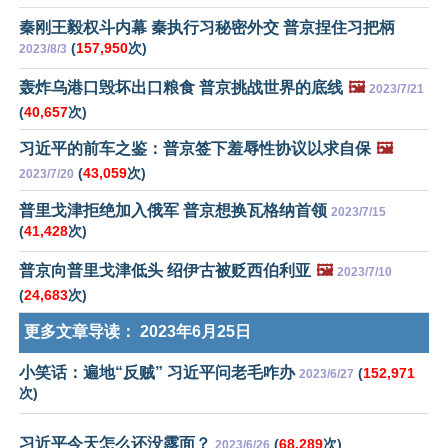
秦刚王毅权斗内幕 秦执行习秘密外交 普京捏住习把柄
(
157,950
次)
2023/8/3
轰炸乌港口毁坏出口粮食 普京挑战世界的底线
🖼️
2023/7/21
(
40,657
次)
习近平的前车之鉴：普京签下羞辱性协议以求自保
🖼️
(
43,059
次)
2023/7/20
普里戈津拒绝加入俄军 普京想换瓦格纳首领
2023/7/15
(
41,428
次)
普京向普里戈津低头 绍伊古被贬西伯利亚
🖼️
2023/7/10
(
24,683
次)
更多文章导读：
2023年6月25日
小笑话：遍地“反贼” 习近平问老毛咋办
(
152,971
2023/6/27
次)
习近平今天怎么还没露面？
(
68,289
次)
2023/6/26