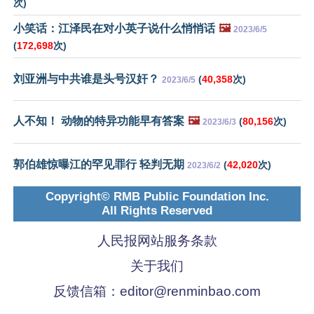
次)
小笑话：江泽民在对小英子说什么悄悄话
🖼️
2023/6/5
(
172,698
次)
刘亚洲与中共谁是头号汉奸？
(
40,358
次)
2023/6/5
人不知！ 动物的特异功能早有答案
🖼️
(
80,156
次)
2023/6/3
郭伯雄惊曝江的罕见罪行 轻判无期
(
42,020
次)
2023/6/2
Copyright© RMB Public Foundation Inc.
All Rights Reserved
人民报网站服务条款
关于我们
反馈信箱：
editor@renminbao.com