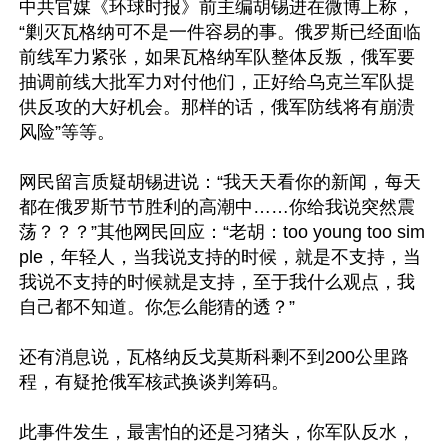
中共官媒《环球时报》前主编胡锡进在微博上称，
“剿灭瓦格纳可不是一件容易的事。俄罗斯已经面临
前线军力紧张，如果瓦格纳军队整体反叛，俄军要
抽调前线大批军力对付他们，正好给乌克兰军队提
供反攻的大好机会。那样的话，俄军防线将有崩溃
风险”等等。

网民留言质疑胡锡进说：“我天天看你的新闻，每天
都在俄罗斯节节胜利的高潮中……你给我说突然震
荡？？？”其他网民回应：“老胡：too young too sim
ple，年轻人，当我说支持的时候，就是不支持，当
我说不支持的时候就是支持，至于我什么观点，我
自己都不知道。你怎么能猜的透？”

还有消息说，瓦格纳反戈莫斯科剩不到200公里路
程，有疑抢俄军核武换谈判筹码。

此事件发生，最害怕的还是习猪头，你军队反水，