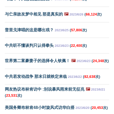
与亡亲故友梦中相见 那是真实的
🖼️
(
66,124
次)
2023/6/26
普里戈津唱的这是哪出戏？
(
57,806
次)
2023/6/25
中共听不懂谈判只认得拳头
(
22,400
次)
2023/6/23
世界第二富豪妻子的选择令人钦佩！
🖼️
(
24,348
次)
2023/6/23
中共若发动战争 那末日就铁定来临
(
82,638
次)
2023/6/22
网友热议布林肯访中 :别说暴风雨来前无征兆
🖼️
2023/6/21
(
23,531
次)
美国务卿布林肯48小时旋风式访华白搭
(
20,453
次)
2023/6/20