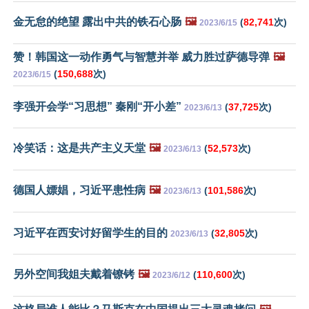
金无怠的绝望 露出中共的铁石心肠
🖼️
(
82,741
次)
2023/6/15
赞！韩国这一动作勇气与智慧并举 威力胜过萨德导弹
🖼️
(
150,688
次)
2023/6/15
李强开会学“习思想” 秦刚“开小差”
(
37,725
次)
2023/6/13
冷笑话：这是共产主义天堂
🖼️
(
52,573
次)
2023/6/13
德国人嫖娼，习近平患性病
🖼️
(
101,586
次)
2023/6/13
习近平在西安讨好留学生的目的
(
32,805
次)
2023/6/13
另外空间我姐夫戴着镣铐
🖼️
(
110,600
次)
2023/6/12