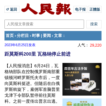
↺ 返回 
电子报
正體版
首页
分栏目
时事
要闻
文章
›
›
|
›
：
2023年6月25日
发表
人气：
29,220
距莫斯科200里 瓦格纳停止前进
【人民报消息】6月24日，瓦
格纳部队在控制俄罗斯南部重
镇顿河畔罗斯托夫市后，一度
向莫斯科挺进。但随后在白俄
罗斯斡旋下，雇佣军首脑普里
戈津下令部队暂停前往莫斯
科。之前一度传出普京出逃。
