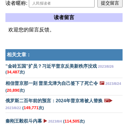
读者暱称:
读者留言
欢迎您的留言反馈。
相关文章：
“金砖五国”扩员？习近平普京反美新秩序没戏
2023/8/26
(
34,487
次)
相信普京那一刻 普里戈津为自己签下了死亡令
🖼️
2023/8/24
(
20,890
次)
俄罗斯二百年前的预言：2024年普京将被人替换
🖼️▶️
(
149,771
次)
2023/8/22
秦刚王毅权斗内幕
▶️
(
114,505
次)
2023/8/4