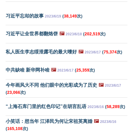
习近平忘却的故事
(
38,149
次)
2023/6/19
习近平让全世界都翻烙饼
🖼️
(
202,519
次)
2023/6/18
私人医生李志绥泄露毛的最大嗜好
🖼️
(
75,374
次)
2023/6/17
中共缺啥 新华网补啥
🖼️
(
25,359
次)
2023/6/17
今年画风大不同 他们眼中的光彩成为了历史
🖼️
2023/6/17
(
23,066
次)
“上海石库门里的红色印记”在胡言乱语
(
58,289
次)
2023/6/16
小笑话：想当年 江泽民为何让宋祖英离婚
🖼️
2023/6/16
(
165,108
次)