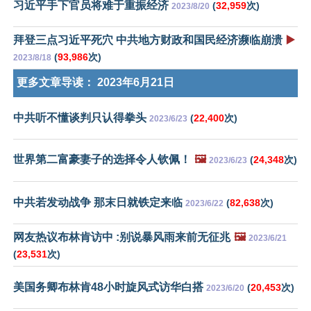
习近平手下官员将难于重振经济
(
32,959
次)
2023/8/20
拜登三点习近平死穴 中共地方财政和国民经济濒临崩溃
▶️
(
93,986
次)
2023/8/18
更多文章导读：
2023年6月21日
中共听不懂谈判只认得拳头
(
22,400
次)
2023/6/23
世界第二富豪妻子的选择令人钦佩！
🖼️
(
24,348
次)
2023/6/23
中共若发动战争 那末日就铁定来临
(
82,638
次)
2023/6/22
网友热议布林肯访中 :别说暴风雨来前无征兆
🖼️
2023/6/21
(
23,531
次)
美国务卿布林肯48小时旋风式访华白搭
(
20,453
次)
2023/6/20