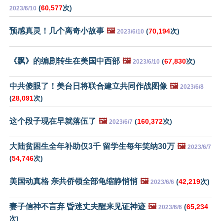
(
60,577
次)
2023/6/10
预感真灵！几个离奇小故事
🖼️
(
70,194
次)
2023/6/10
《飘》的编剧转生在美国中西部
🖼️
(
67,830
次)
2023/6/10
中共傻眼了！美台日将联合建立共同作战图像
🖼️
2023/6/8
(
28,091
次)
这个段子现在早就落伍了
🖼️
(
160,372
次)
2023/6/7
大陆贫困生全年补助仅3千 留学生每年笑纳30万
🖼️
2023/6/7
(
54,746
次)
美国动真格 亲共侨领全部龟缩静悄悄
🖼️
(
42,219
次)
2023/6/6
妻子信神不言弃 昏迷丈夫醒来见证神迹
🖼️
(
65,234
2023/6/6
次)