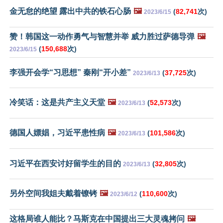
金无怠的绝望 露出中共的铁石心肠
🖼️
(
82,741
次)
2023/6/15
赞！韩国这一动作勇气与智慧并举 威力胜过萨德导弹
🖼️
(
150,688
次)
2023/6/15
李强开会学“习思想” 秦刚“开小差”
(
37,725
次)
2023/6/13
冷笑话：这是共产主义天堂
🖼️
(
52,573
次)
2023/6/13
德国人嫖娼，习近平患性病
🖼️
(
101,586
次)
2023/6/13
习近平在西安讨好留学生的目的
(
32,805
次)
2023/6/13
另外空间我姐夫戴着镣铐
🖼️
(
110,600
次)
2023/6/12
这格局谁人能比？马斯克在中国提出三大灵魂拷问
🖼️