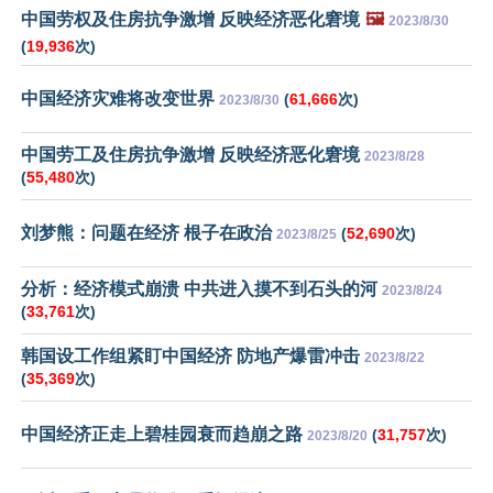
中国劳权及住房抗争激增 反映经济恶化窘境
🖼️
2023/8/30
(
19,936
次)
中国经济灾难将改变世界
(
61,666
次)
2023/8/30
中国劳工及住房抗争激增 反映经济恶化窘境
2023/8/28
(
55,480
次)
刘梦熊：问题在经济 根子在政治
(
52,690
次)
2023/8/25
分析：经济模式崩溃 中共进入摸不到石头的河
2023/8/24
(
33,761
次)
韩国设工作组紧盯中国经济 防地产爆雷冲击
2023/8/22
(
35,369
次)
中国经济正走上碧桂园衰而趋崩之路
(
31,757
次)
2023/8/20