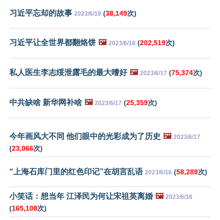
习近平忘却的故事
(
38,149
次)
2023/6/19
习近平让全世界都翻烙饼
🖼️
(
202,519
次)
2023/6/18
私人医生李志绥泄露毛的最大嗜好
🖼️
(
75,374
次)
2023/6/17
中共缺啥 新华网补啥
🖼️
(
25,359
次)
2023/6/17
今年画风大不同 他们眼中的光彩成为了历史
🖼️
2023/6/17
(
23,066
次)
“上海石库门里的红色印记”在胡言乱语
(
58,289
次)
2023/6/16
小笑话：想当年 江泽民为何让宋祖英离婚
🖼️
2023/6/16
(
165,108
次)