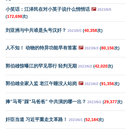
小笑话：江泽民在对小英子说什么悄悄话
🖼️
2023/6/5
(
172,698
次)
刘亚洲与中共谁是头号汉奸？
(
40,358
次)
2023/6/5
人不知！ 动物的特异功能早有答案
🖼️
(
80,156
次)
2023/6/3
郭伯雄惊曝江的罕见罪行 轻判无期
(
42,020
次)
2023/6/2
郭伯雄全家入监 老江午睡没人站岗
🖼️
(
91,356
次)
2023/6/2
捧“马哥”踩“马爸爸” 中共演的哪一出？
(
29,377
次)
2023/6/2
奸臣当道 习近平重走文革路！
(
52,184
次)
2023/6/1