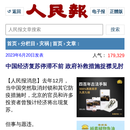
↺ 返回 
电子报
正體版
首页
分栏目
灾祸
首页
文章
›
›
|
›
：
2023年6月20日
发表
人气：
179,329
中国经济复苏停滞不前 政府补救措施捉襟见肘
【人民报消息】去年12月，
当中国突然取消封锁和其它防
疫措施时，北京的官员和许多
投资者曾预计经济将出现复
苏。

但事与愿违。
