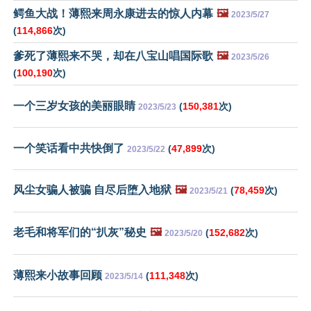
鳄鱼大战！薄熙来周永康进去的惊人内幕
🖼️
2023/5/27
(
114,866
次)
爹死了薄熙来不哭，却在八宝山唱国际歌
🖼️
2023/5/26
(
100,190
次)
一个三岁女孩的美丽眼睛
(
150,381
次)
2023/5/23
一个笑话看中共快倒了
(
47,899
次)
2023/5/22
风尘女骗人被骗 自尽后堕入地狱
🖼️
(
78,459
次)
2023/5/21
老毛和将军们的“扒灰”秘史
🖼️
(
152,682
次)
2023/5/20
薄熙来小故事回顾
(
111,348
次)
2023/5/14