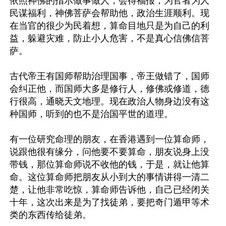
依照神佛的指示做事做人，会得福报；为官者为人
民谋福利，神佛菩萨会帮助他，政治生涯顺利。现
在当官的很少为民着想，算命目地只是为自己的利
益，躲避灾难，防止小人危害，不是真心信佛信菩
萨。

古代帝王有国师帮助治理国事，帝王做错了，国师
会纠正他，而国师大多是修行人，修佛或修道，德
行很高，通晓天文地理。现在政治人物身边没有这
种国师，听到的也不是治国平世的道理。

有一位研究命理的朋友，在香港遇到一位算命师，
说跟他很有缘分，问他要不要算命，朋友说身上没
带钱，那位算命师说不收他的钱，于是，就让他算
命。这位算命师把朋友从小到大的事情讲得一清二
楚，让他非常吃惊，算命师告诉他，自己已经闭关
十年，这次出来是为了找徒弟，要把奇门遁甲等术
类的东西传给徒弟。
