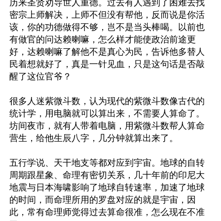
历来圣贤劝导世人重德。过去有人遇到了困难去找
密宗上师解决，上师不但没有帮他，反而说是你活
该，你的功德做得不够，岂不是当头棒喝。以前也
有做官的问达赖喇嘛，怎么样才能使政治前途更
好，达赖喇嘛了解他不是真心为民，告诉他多替人
民着想就好了，真是一针见血，只是这句话是否敲
醒了这位官爷？

很多人迷紫微斗数，认为现代的紫微斗数像古代的
统计学，用电脑就可以算出来，不需要人算命了。
坊间夜市，就有人带着电脑，用紫微斗数帮人算命
营生，给他生辰八字，几分钟就算出来了。

五行学说、天干地支等都对应到宇宙。地球的自转
周期跟星象、命理有密切关系，几十年前的印尼大
地震与日本海啸影响了地球自转速率，加速了地球
的时间，而命理所用的罗盘对应的就是宇宙，因
此，常有命理师觉得过去算命很准，怎么现在不准