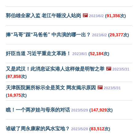
郭伯雄全家入监 老江午睡没人站岗
🖼️
(
91,356
次)
2023/6/2
捧“马哥”踩“马爸爸” 中共演的哪一出？
(
29,377
次)
2023/6/2
奸臣当道 习近平重走文革路！
(
52,184
次)
2023/6/1
又是武汉！此消息证实港人这样做是明智之举
🖼️
2023/5/31
(
87,858
次)
天津医院厕所标示全是英文 网友揭示原因
🖼️
2023/5/31
(
16,975
次)
瞧！一个两岁娃与母亲的对话
(
147,929
次)
2023/5/29
谁破了周永康家的风水宝地？
(
83,512
次)
2023/5/28