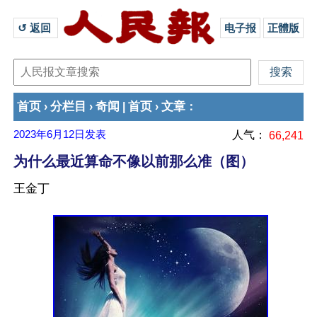
↺ 返回 
电子报
正體版
首页
分栏目
奇闻
首页
文章
›
›
|
›
：
2023年6月12日
发表
人气：
66,241
为什么最近算命不像以前那么准（图）
王金丁