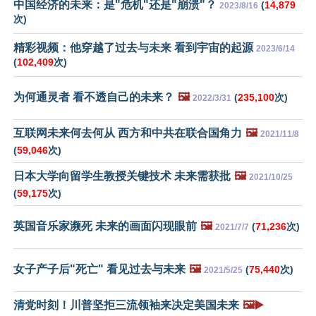
中国经济的未来：是"危机"还是"崩溃"？
(
14,879
2023/8/16
次)
精彩视频：他穿越了过去与未来 看到宇宙的起源
2023/6/14
(
102,409
次)
为何通灵者 看不透自己的未来？
🖼️
(
235,100
次)
2022/3/31
互联网未来何去何从 西方和中共在联合国角力
🖼️
2021/11/8
(
59,046
次)
日本大学向留学生教授关键技术 未来需获批
🖼️
2021/10/25
(
59,175
次)
英国音乐家濒死 未来的画面闪现眼前
🖼️
(
71,236
次)
2021/7/7
女子产子后"死亡" 看见过去与未来
🖼️
(
75,440
次)
2021/5/25
清党时刻！川普坚拒三流领袖来决定美国未来
🖼️▶️