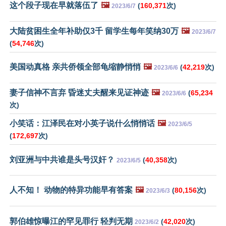
这个段子现在早就落伍了
🖼️
(
160,371
次)
2023/6/7
大陆贫困生全年补助仅3千 留学生每年笑纳30万
🖼️
2023/6/7
(
54,746
次)
美国动真格 亲共侨领全部龟缩静悄悄
🖼️
(
42,219
次)
2023/6/6
妻子信神不言弃 昏迷丈夫醒来见证神迹
🖼️
(
65,234
2023/6/6
次)
小笑话：江泽民在对小英子说什么悄悄话
🖼️
2023/6/5
(
172,697
次)
刘亚洲与中共谁是头号汉奸？
(
40,358
次)
2023/6/5
人不知！ 动物的特异功能早有答案
🖼️
(
80,156
次)
2023/6/3
郭伯雄惊曝江的罕见罪行 轻判无期
(
42,020
次)
2023/6/2