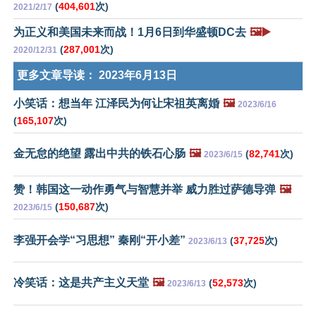
(
404,601
次)
2021/2/17
为正义和美国未来而战！1月6日到华盛顿DC去
🖼️▶️
(
287,001
次)
2020/12/31
更多文章导读：
2023年6月13日
小笑话：想当年 江泽民为何让宋祖英离婚
🖼️
2023/6/16
(
165,107
次)
金无怠的绝望 露出中共的铁石心肠
🖼️
(
82,741
次)
2023/6/15
赞！韩国这一动作勇气与智慧并举 威力胜过萨德导弹
🖼️
(
150,687
次)
2023/6/15
李强开会学“习思想” 秦刚“开小差”
(
37,725
次)
2023/6/13
冷笑话：这是共产主义天堂
🖼️
(
52,573
次)
2023/6/13