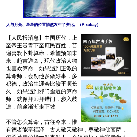
人与月亮、星星的位置悄然发生了变化。（Pixabay）
【人民报消息】中国历代，上
至帝王贵胄下至庶民百姓，普
遍喜欢卜卦算命，希望预知未
来，趋吉避凶，现代政治人物
也喜欢算命。如果遇到正派的
算命师，会劝他多做好事，多
积德，政治生涯会比较平顺长
久，如果遇到邪门歪道的算命
师，就像拜师拜错门，步入歧
途，前途渐渐走下坡。

不管怎么算命，古往今来，惟
有德者能享福泽。古人敬天敬神，尊敬神佛菩萨，