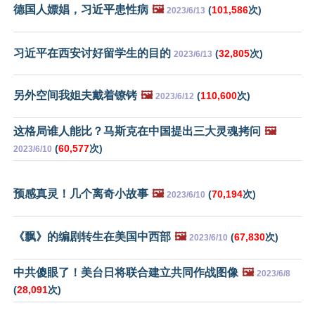
德国人嫖娼，习近平患性病
🖼️
(
101,586
次)
2023/6/13
习近平在西安讨好留学生的目的
(
32,805
次)
2023/6/13
另外空间我姐夫戴着镣铐
🖼️
(
110,600
次)
2023/6/12
这格局谁人能比？马斯克在中国提出三大灵魂拷问
🖼️
(
60,577
次)
2023/6/10
预感真灵！几个离奇小故事
🖼️
(
70,194
次)
2023/6/10
《飘》的编剧转生在美国中西部
🖼️
(
67,830
次)
2023/6/10
中共傻眼了！美台日将联合建立共同作战图像
🖼️
2023/6/8
(
28,091
次)