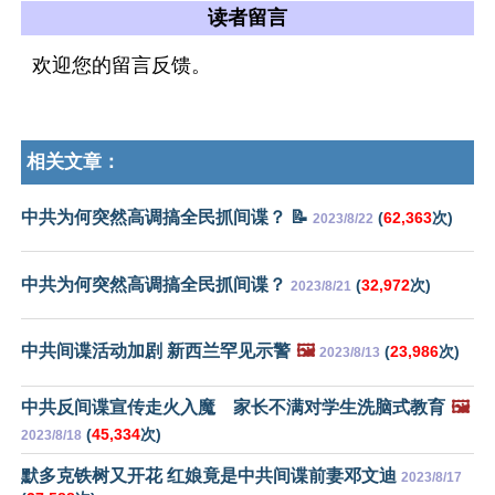
读者留言
欢迎您的留言反馈。
相关文章：
中共为何突然高调搞全民抓间谍？ 📝
(
62,363
次)
2023/8/22
中共为何突然高调搞全民抓间谍？
(
32,972
次)
2023/8/21
中共间谍活动加剧 新西兰罕见示警
🖼️
(
23,986
次)
2023/8/13
中共反间谍宣传走火入魔 家长不满对学生洗脑式教育
🖼️
(
45,334
次)
2023/8/18
默多克铁树又开花 红娘竟是中共间谍前妻邓文迪
2023/8/17