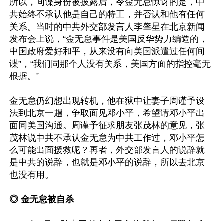
所以，间谍身份被披露后，令金无怠惊讶的是，中
共始终不承认他是自己的特工，并否认和他有任何
关系。当时的中共外交部发言人李肇星在北京新闻
发布会上说，“金无怠事件是美国反华势力编造的，
中国政府爱好和平，从来没有向美国派遣过任何间
谍”，“我们同那个人没有关系，美国方面的指控毫无
根据。” 

金无怠仍幻想出现转机，他在狱中让妻子周谨予设
法到北京一趟，争取面见邓小平，希望请邓小平出
面同美国沟通。周谨予征求朋友张茂林的意见，张
茂林说中共不承认金无怠为中共工作过，邓小平怎
么可能出面援救呢？再者，外交部发言人的说辞就
是中共的说辞，也就是邓小平的说辞，所以去北京
也没有用。

◎ 金无怠被自杀 