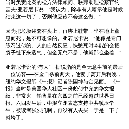
当时负责此案的检方法律顾问、联邦助理检察官约
瑟夫·亚若尼卡说：“我认为，除非有人暗示他是时候
结束这一切了，否则他应该不会这么做。” 

因为把垃圾袋套在头上，再绑上鞋带，坐在地上窒
息而死，是不可想像的。亚若尼卡说：“他像是专门
练习过似的。人的自然反应，快憋死时本能的会把
袋子扯下来透气，但金无怠不是，他就那么坐着。” 

亚若尼卡说的“有人”，据说指的是金无怠生前的最后
一位访客──在金自杀前两天，他妻子离开后稍晚，
纽约华文报纸《中报》记者陈国坤与金见面。 《中
报》当时是美国华人社区一份貌似中允的华文报
纸，非常火，销售量在六四之前已经超过世界日
报。六四发生后，中报立即表态支持中共镇压学
生，被读者强烈抵制，再没有人去买，于是一下子
就垮了。
