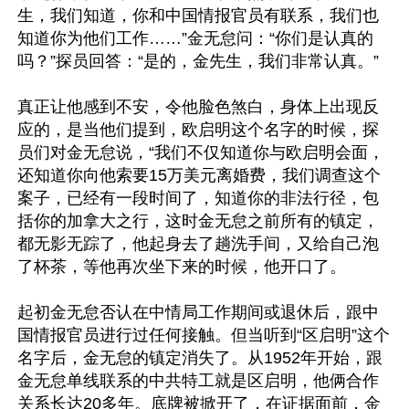
生，我们知道，你和中国情报官员有联系，我们也
知道你为他们工作……”金无怠问：“你们是认真的
吗？”探员回答：“是的，金先生，我们非常认真。”

真正让他感到不安，令他脸色煞白，身体上出现反
应的，是当他们提到，欧启明这个名字的时候，探
员们对金无怠说，“我们不仅知道你与欧启明会面，
还知道你向他索要15万美元离婚费，我们调查这个
案子，已经有一段时间了，知道你的非法行径，包
括你的加拿大之行，这时金无怠之前所有的镇定，
都无影无踪了，他起身去了趟洗手间，又给自己泡
了杯茶，等他再次坐下来的时候，他开口了。

起初金无怠否认在中情局工作期间或退休后，跟中
国情报官员进行过任何接触。但当听到“区启明”这个
名字后，金无怠的镇定消失了。从1952年开始，跟
金无怠单线联系的中共特工就是区启明，他俩合作
关系长达20多年。底牌被掀开了，在证据面前，金