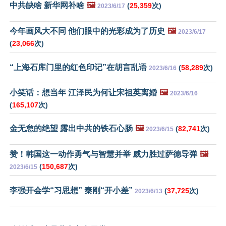
中共缺啥 新华网补啥
🖼️
(
25,359
次)
2023/6/17
今年画风大不同 他们眼中的光彩成为了历史
🖼️
2023/6/17
(
23,066
次)
“上海石库门里的红色印记”在胡言乱语
(
58,289
次)
2023/6/16
小笑话：想当年 江泽民为何让宋祖英离婚
🖼️
2023/6/16
(
165,107
次)
金无怠的绝望 露出中共的铁石心肠
🖼️
(
82,741
次)
2023/6/15
赞！韩国这一动作勇气与智慧并举 威力胜过萨德导弹
🖼️
(
150,687
次)
2023/6/15
李强开会学“习思想” 秦刚“开小差”
(
37,725
次)
2023/6/13