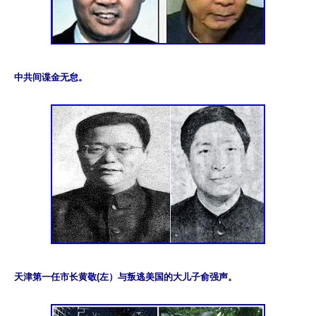
中共间谍金无怠。
天津第一任市长黄敬(左）与叛逃美国的大儿子俞强声。