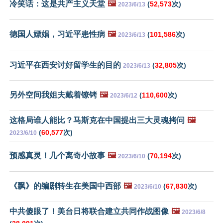
冷笑话：这是共产主义天堂
🖼️
(
52,573
次)
2023/6/13
德国人嫖娼，习近平患性病
🖼️
(
101,586
次)
2023/6/13
习近平在西安讨好留学生的目的
(
32,805
次)
2023/6/13
另外空间我姐夫戴着镣铐
🖼️
(
110,600
次)
2023/6/12
这格局谁人能比？马斯克在中国提出三大灵魂拷问
🖼️
(
60,577
次)
2023/6/10
预感真灵！几个离奇小故事
🖼️
(
70,194
次)
2023/6/10
《飘》的编剧转生在美国中西部
🖼️
(
67,830
次)
2023/6/10
中共傻眼了！美台日将联合建立共同作战图像
🖼️
2023/6/8