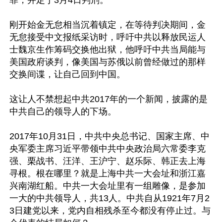
罪，并定于3月4日判刑。

刚开始金无怠相当沉着镇定，在等待判决期间，金
无怠接受中文报纸采访时，呼吁中共以释放民运人
士魏京生作筹码交换他出狱，他呼吁中共当局能与
美国政府谈判，像美国与苏俄以前曾经做过的那样
交换间谍，让自己回到中国。

这让人不禁想起中共2017年的一个新闻，披露的是
中共自己的领导人的下场。

2017年10月31日，中共中央总书记、国家主席、中
央军委主席习近平带领中共中央政治局六常委李克
强、栗战书、汪洋、王沪宁、赵乐际、韩正去上海
寻根。根在哪里？就是上海中共一大会址和浙江嘉
兴南湖红船。中共一大会址里有一组雕像，是参加
一大的中共领导人，共13人。中共自从1921年7月2
3日建党以来，党内自相残杀至今都没有停止过。与