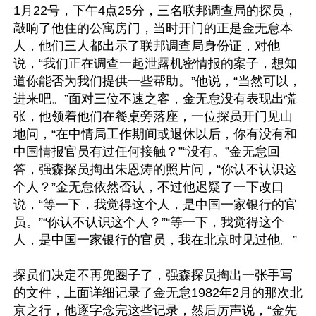
1月22号，下午4点25分，三名联邦调查局的探员，
敲响了他住的公寓房门，当时开门的正是金无怠本
人，他们三人都出示了联邦调查局身份证，对他
说，“我们正在调查一起泄露机密情报的案子，想知
道你能否为我们提供一些帮助。”他说，“当然可以，
进来吧。”面对三位不速之客，金无怠没有表现出慌
张，他领着他们在餐桌旁落座，一位探员开门见山
地问，“在中情局工作期间或退休以后，你有没有和
中国情报官员有过任何接触？”“没有。”金无怠回
答，强森探员掏出朱恩涛的照片问，“你认不认识这
个人？”金无怠依然否认，不过他迟疑了一下改口
说，“等一下，我觉得这个人，是中国一家银行的官
员。”“你认不认识这个人？”“等一下，我觉得这个
人，是中国一家银行的官员，我在北京时见过他。”

探员们决定不再兜圈子了，强森探员掏出一张手写
的文件，上面详细记录了金无怠1982年2月的那次北
京之行，他逐字念完这些记录，然后厉声说，“金先