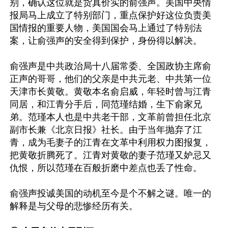
别，确认这位就是货真价实的俞强声。美国中央情
报局马上成立了特别部门，重点保护好这位负责美
国情报的重要人物，美国国会马上通过了特别法
案，让俞强声的安全得到保护，身份得以解决。

俞强声是中共政治局十八届常委、全国政协主席俞
正声的哥哥，他们的父亲是中共元老、中共第一位
天津市长黄敬。黄敬本名俞启威，年轻时曾与江青
同居，和江青分手后，同范瑾结婚，生下俞家兄
弟。范瑾本人也是中共老干部，文革前曾担任北京
副市长兼《北京日报》社长。由于当年抛弃了江
青，成为毛妻子的江青在文革中利用权力图报复，
把黄敬折腾死了。江青对黄敬的妻子范瑾又妒忌又
仇恨，所以范瑾在百般折磨中差点也丢了性命。

俞强声投诚美国的动机至今是个不解之谜。唯一的
解释是与父母的悲惨经历有关。
