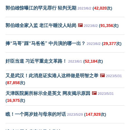
郭伯雄惊曝江的罕见罪行 轻判无期
(
42,020
次)
2023/6/2
郭伯雄全家入监 老江午睡没人站岗
🖼️
(
91,356
次)
2023/6/2
捧“马哥”踩“马爸爸” 中共演的哪一出？
(
29,377
次)
2023/6/2
奸臣当道 习近平重走文革路！
(
52,184
次)
2023/6/1
又是武汉！此消息证实港人这样做是明智之举
🖼️
2023/5/31
(
87,858
次)
天津医院厕所标示全是英文 网友揭示原因
🖼️
2023/5/31
(
16,975
次)
瞧！一个两岁娃与母亲的对话
(
147,929
次)
2023/5/29