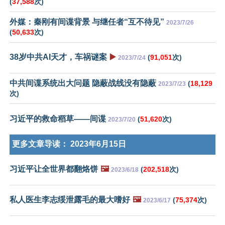
(
37,588
次)
外媒：秦刚有间谍背景 与继任者“互不待见”
2023/7/26
(
50,633
次)
38岁中共AI天才，车祸谜案
▶️
(
91,051
次)
2023/7/24
中共间谍系统出大问题 隐蔽战线没有隐蔽
(
18,129
2023/7/23
次)
习近平的救命稻草——间谍
(
51,620
次)
2023/7/20
更多文章导读：
2023年6月15日
习近平让全世界都翻烙饼
🖼️
(
202,518
次)
2023/6/18
私人医生李志绥泄露毛的最大嗜好
🖼️
(
75,374
次)
2023/6/17