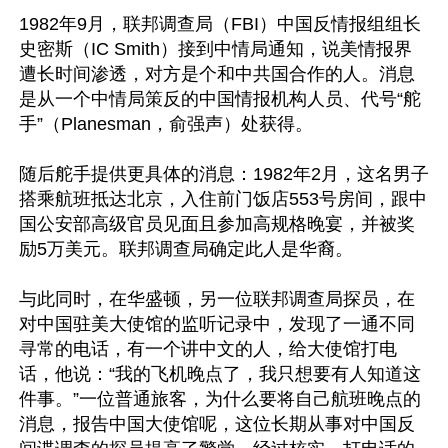
1982年9月，联邦调查局（FBI）中国反情报组组长
史密斯（IC Smith）接到中情局通知，说美情报界
遭长时间渗透，对方是个和中共国合作的人。消息
是从一个中情局策反的中国情报机构人员、代号“舵
手”（Planesman，俞强声）处获得。

随后舵手提供更具体的消息：1982年2月，这名男子
搭乘航班抵达北京，入住前门饭店553号房间，跟中
国公安部高级官员见面且参加高规格晚宴，并被奖
励5万美元。联邦调查局确定此人是华裔。

与此同时，在华盛顿，另一位联邦调查局探员，在
对中国驻美大使馆的监听记录中，发现了一通不同
寻常的电话，有一个讲中文的人，给大使馆打电
话，他说：“我的飞机晚点了，我只想要有人知道这
件事。”一位普通旅客，为什么要将自己航班晚点的
消息，报告中国大使馆呢，这位长期从事对中国反