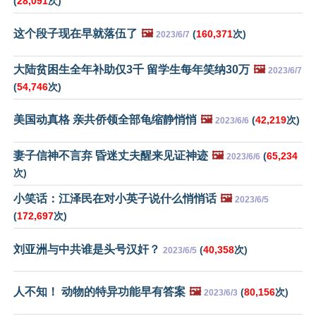
(
28,091
次)
这个段子现在早就落伍了
🖼️
(
160,371
次)
2023/6/7
大陆贫困生全年补助仅3千 留学生每年笑纳30万
🖼️
2023/6/7
(
54,746
次)
美国动真格 亲共侨领全部龟缩静悄悄
🖼️
(
42,219
次)
2023/6/6
妻子信神不言弃 昏迷丈夫醒来见证神迹
🖼️
(
65,234
2023/6/6
次)
小笑话：江泽民在对小英子说什么悄悄话
🖼️
2023/6/5
(
172,697
次)
刘亚洲与中共谁是头号汉奸？
(
40,358
次)
2023/6/5
人不知！ 动物的特异功能早有答案
🖼️
(
80,156
次)
2023/6/3