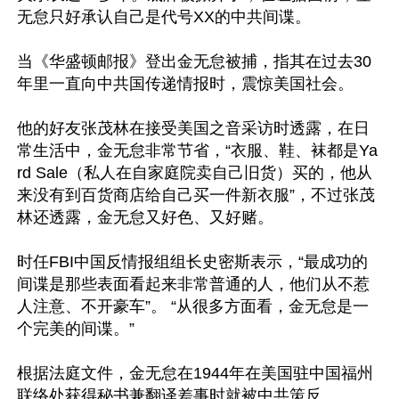
无怠只好承认自己是代号XX的中共间谍。

当《华盛顿邮报》登出金无怠被捕，指其在过去30
年里一直向中共国传递情报时，震惊美国社会。

他的好友张茂林在接受美国之音采访时透露，在日
常生活中，金无怠非常节省，“衣服、鞋、袜都是Ya
rd Sale（私人在自家庭院卖自己旧货）买的，他从
来没有到百货商店给自己买一件新衣服”，不过张茂
林还透露，金无怠又好色、又好赌。

时任FBI中国反情报组组长史密斯表示，“最成功的
间谍是那些表面看起来非常普通的人，他们从不惹
人注意、不开豪车”。 “从很多方面看，金无怠是一
个完美的间谍。” 

根据法庭文件，金无怠在1944年在美国驻中国福州
联络处获得秘书兼翻译差事时就被中共策反。
