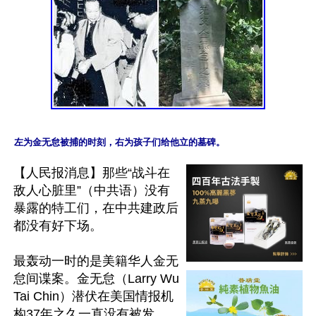
左为金无怠被捕的时刻，右为孩子们给他立的墓碑。
【人民报消息】那些“战斗在
敌人心脏里”（中共语）没有
暴露的特工们，在中共建政后
都没有好下场。

最轰动一时的是美籍华人金无
怠间谍案。金无怠（Larry Wu
Tai Chin）潜伏在美国情报机
构37年之久一直没有被发