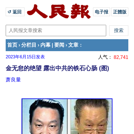
↺ 返回 
电子报
正體版
首页
分栏目
内幕
要闻
文章
›
›
|
›
：
2023年6月15日
发表
人气：
82,741
金无怠的绝望 露出中共的铁石心肠 (图)
萧良量