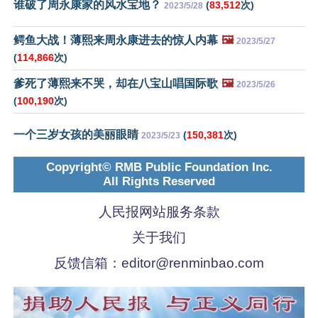
谁破了周永康家的风水宝地？
(
83,512
次)
2023/5/28
鳄鱼大战！薄熙来周永康进去的惊人内幕
🖼️
2023/5/27
(
114,866
次)
爹死了薄熙来不哭，却在八宝山唱国际歌
🖼️
2023/5/26
(
100,190
次)
一个三岁女孩的美丽眼睛
(
150,381
次)
2023/5/23
Copyright© RMB Public Foundation Inc.
All Rights Reserved
人民报网站服务条款
关于我们
反馈信箱：
editor@renminbao.com