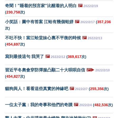
奇聞！"睡着的預言家"比醒着的人明白
🖼️
2022/2/19
(
230,758
次)
小笑話：圖中有答案 江蛤有幾個蛙姘
🖼️
(
357,236
2022/2/17
次)
不吐不快！當江蛤堂妹心裏不平衡的時候
🖼️
2022/2/13
(
454,697
次)
寫到最後這句 我哭了
🖼️
(
369,617
次)
2022/2/12
習近平冬奧會穿防彈服凸顯二十大唄唄自信
🖼️▶️
2022/2/10
(
454,827
次)
貓狗與人！看看這些真實的神緣吧
🖼️
(
255,356
次)
2022/2/7
一位太子黨：我的奇事和他們的奇蹟
🖼️
(
482,536
次)
2022/2/4