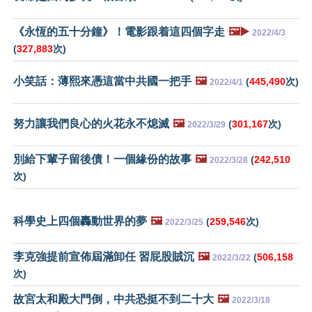
《永恆的五十分鐘》！電影跟着這四個字走
🖼️▶️
2022/4/3
(
327,883
次)
小笑話：薄熙來憑這當中共國一把手
🖼️
(
445,490
次)
2022/4/1
努力讓我們良心的火花永不熄滅
🖼️
(
301,167
次)
2022/3/29
別給下輩子留後債！一個緣份的故事
🖼️
(
242,510
2022/3/28
次)
科學史上四個轟動世界的夢
🖼️
(
259,546
次)
2022/3/25
李克強提前宣佈屆滿卸任 習屁股賊沉
🖼️
(
506,158
2022/3/22
次)
故宮太和殿大門倒，中共恐挺不到二十大
🖼️
2022/3/18