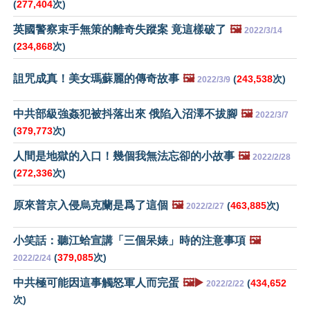
(
277,404
次)
英國警察束手無策的離奇失蹤案 竟這樣破了
🖼️
2022/3/14
(
234,868
次)
詛咒成真！美女瑪蘇麗的傳奇故事
🖼️
(
243,538
次)
2022/3/9
中共部級強姦犯被抖落出來 俄陷入沼澤不拔腳
🖼️
2022/3/7
(
379,773
次)
人間是地獄的入口！幾個我無法忘卻的小故事
🖼️
2022/2/28
(
272,336
次)
原來普京入侵烏克蘭是爲了這個
🖼️
(
463,885
次)
2022/2/27
小笑話：聽江蛤宣講「三個呆婊」時的注意事項
🖼️
(
379,085
次)
2022/2/24
中共極可能因這事觸怒軍人而完蛋
🖼️▶️
(
434,652
2022/2/22
次)