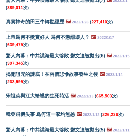
驚人內幕：中共諜海最大慘敗 鄧文迪被拋出(7)
🖼️
2022/2/1
(
389,011
次)
真實神奇的田三牛轉世經歷
🖼️
(
227,410
次)
2022/1/28
上帝爲何不獎賞好人 爲何不懲罰壞人？
🖼️
2022/1/17
(
639,475
次)
驚人內幕：中共諜海最大慘敗 鄧文迪被拋出(6)
🖼️
2022/1/15
(
397,345
次)
揭開詛咒的謎底！在兩個悲慘故事發生之後
🖼️
2022/1/14
(
263,995
次)
宋祖英與江大蛤蟆的生死苟活
🖼️
(
665,503
次)
2022/1/13
韓亞飛機失事 爲何這一家均無恙
🖼️
(
226,236
次)
2022/1/12
驚人內幕：中共諜海最大慘敗 鄧文迪被拋出(5)
🖼️
2022/1/11