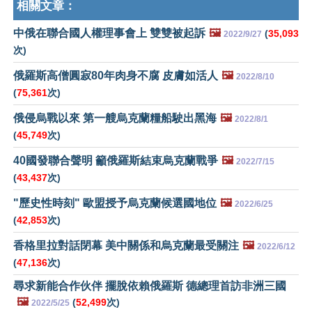
相關文章：
中俄在聯合國人權理事會上 雙雙被起訴
🖼️
(
35,093
2022/9/27
次)
俄羅斯高僧圓寂80年肉身不腐 皮膚如活人
🖼️
2022/8/10
(
75,361
次)
俄侵烏戰以來 第一艘烏克蘭糧船駛出黑海
🖼️
2022/8/1
(
45,749
次)
40國發聯合聲明 籲俄羅斯結束烏克蘭戰爭
🖼️
2022/7/15
(
43,437
次)
"歷史性時刻" 歐盟授予烏克蘭候選國地位
🖼️
2022/6/25
(
42,853
次)
香格里拉對話閉幕 美中關係和烏克蘭最受關注
🖼️
2022/6/12
(
47,136
次)
尋求新能合作伙伴 擺脫依賴俄羅斯 德總理首訪非洲三國
🖼️
(
52,499
次)
2022/5/25