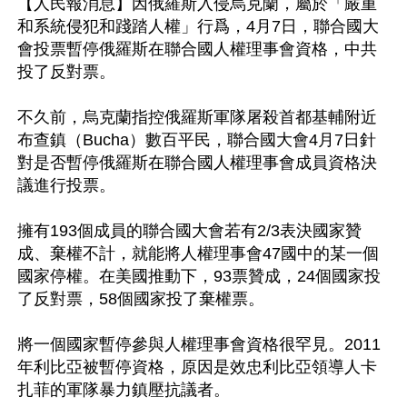
【人民報消息】因俄羅斯入侵烏克蘭，屬於「嚴重
和系統侵犯和踐踏人權」行爲，4月7日，聯合國大
會投票暫停俄羅斯在聯合國人權理事會資格，中共
投了反對票。

不久前，烏克蘭指控俄羅斯軍隊屠殺首都基輔附近
布查鎮（Bucha）數百平民，聯合國大會4月7日針
對是否暫停俄羅斯在聯合國人權理事會成員資格決
議進行投票。

擁有193個成員的聯合國大會若有2/3表決國家贊
成、棄權不計，就能將人權理事會47國中的某一個
國家停權。在美國推動下，93票贊成，24個國家投
了反對票，58個國家投了棄權票。

將一個國家暫停參與人權理事會資格很罕見。2011
年利比亞被暫停資格，原因是效忠利比亞領導人卡
扎菲的軍隊暴力鎮壓抗議者。
