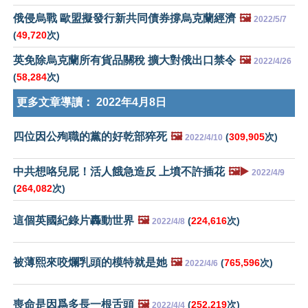
俄侵烏戰 歐盟擬發行新共同債券撐烏克蘭經濟
🖼️
2022/5/7
(
49,720
次)
英免除烏克蘭所有貨品關稅 擴大對俄出口禁令
🖼️
2022/4/26
(
58,284
次)
更多文章導讀：
2022年4月8日
四位因公殉職的黨的好乾部猝死
🖼️
(
309,905
次)
2022/4/10
中共想咯兒屁！活人餓急造反 上墳不許插花
🖼️▶️
2022/4/9
(
264,082
次)
這個英國紀錄片轟動世界
🖼️
(
224,616
次)
2022/4/8
被薄熙來咬爛乳頭的模特就是她
🖼️
(
765,596
次)
2022/4/6
喪命是因爲多長一根舌頭
🖼️
(
252,219
次)
2022/4/4