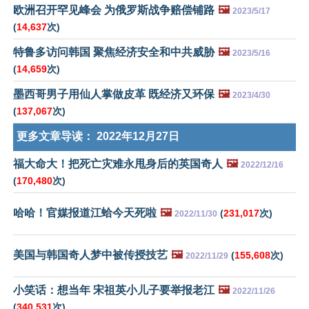
欧洲召开罕见峰会 为俄罗斯战争赔偿铺路
🖼️
2023/5/17
(
14,637
次)
特鲁多访问韩国 聚焦经济安全和中共威胁
🖼️
2023/5/16
(
14,659
次)
墨西哥男子用仙人掌做皮革 既经济又环保
🖼️
2023/4/30
(
137,067
次)
更多文章导读：
2022年12月27日
福大命大！把死亡灾难永甩身后的英国奇人
🖼️
2022/12/16
(
170,480
次)
哈哈！官媒报道江蛤今天死啦
🖼️
(
231,017
次)
2022/11/30
美国与韩国奇人梦中被传授技艺
🖼️
(
155,608
次)
2022/11/29
小笑话：想当年 宋祖英小儿子要举报老江
🖼️
2022/11/26
(
340,531
次)