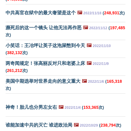
中共高官在狱中的最大奢望是这个
🖼️
(
248,931
次)
2022/11/18
濒死后的这一个镜头 让他无法再作恶
🖼️
(
197,485
2022/11/12
次)
小笑话：王冶坪让英子这泡屎憋到今天
🖼️
2022/11/10
(
382,132
次)
两奇闻规定！张高丽反对只和老婆上床
🖼️
2022/11/9
(
261,212
次)
美国中期选举对世界走向的意义重大
🖼️
(
165,318
2022/11/6
次)
神奇！胎儿也分男左女右
🖼️
(
153,365
次)
2022/11/4
谁能加速中共的灭亡 谁进政治局
🖼️
(
238,794
次)
2022/10/29