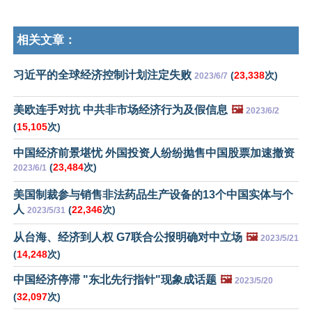
相关文章：
习近平的全球经济控制计划注定失败
(
23,338
次)
2023/6/7
美欧连手对抗 中共非市场经济行为及假信息
🖼️
2023/6/2
(
15,105
次)
中国经济前景堪忧 外国投资人纷纷抛售中国股票加速撤资
(
23,484
次)
2023/6/1
美国制裁参与销售非法药品生产设备的13个中国实体与个
人
(
22,346
次)
2023/5/31
从台海、经济到人权 G7联合公报明确对中立场
🖼️
2023/5/21
(
14,248
次)
中国经济停滞 "东北先行指针"现象成话题
🖼️
2023/5/20
(
32,097
次)