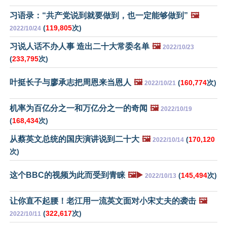
习语录：“共产党说到就要做到，也一定能够做到”
🖼️
(
119,805
次)
2022/10/24
习说人话不办人事 造出二十大常委名单
🖼️
2022/10/23
(
233,795
次)
叶挺长子与廖承志把周恩来当恩人
🖼️
(
160,774
次)
2022/10/21
机率为百亿分之一和万亿分之一的奇闻
🖼️
2022/10/19
(
168,434
次)
从蔡英文总统的国庆演讲说到二十大
🖼️
(
170,120
2022/10/14
次)
这个BBC的视频为此而受到青睐
🖼️▶️
(
145,494
次)
2022/10/13
让你直不起腰！老江用一流英文面对小宋丈夫的袭击
🖼️
(
322,617
次)
2022/10/11