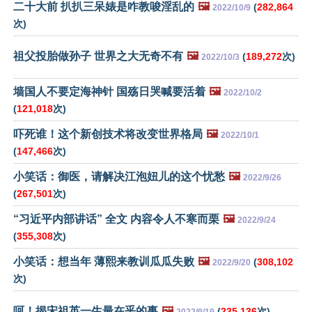
二十大前 扒扒三呆婊是咋教唆淫乱的
🖼️
(
282,864
2022/10/9
次)
祖父投胎做孙子 世界之大无奇不有
🖼️
(
189,272
次)
2022/10/3
墙国人不要定海神针 国殇日哭喊要活着
🖼️
2022/10/2
(
121,018
次)
吓死谁！这个新创技术将改变世界格局
🖼️
2022/10/1
(
147,466
次)
小笑话：御医，请解决江泡妞儿的这个忧愁
🖼️
2022/9/26
(
267,501
次)
“习近平内部讲话” 全文 内容令人不寒而栗
🖼️
2022/9/24
(
355,308
次)
小笑话：想当年 薄熙来教训瓜瓜失败
🖼️
(
308,102
2022/9/20
次)
呵！揭宋祖英一生最在乎的事
🖼️
(
235,136
次)
2022/9/19