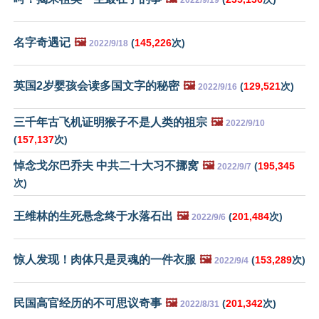
名字奇遇记
🖼️
(
145,226
次)
2022/9/18
英国2岁婴孩会读多国文字的秘密
🖼️
(
129,521
次)
2022/9/16
三千年古飞机证明猴子不是人类的祖宗
🖼️
2022/9/10
(
157,137
次)
悼念戈尔巴乔夫 中共二十大习不挪窝
🖼️
(
195,345
2022/9/7
次)
王维林的生死悬念终于水落石出
🖼️
(
201,484
次)
2022/9/6
惊人发现！肉体只是灵魂的一件衣服
🖼️
(
153,289
次)
2022/9/4
民国高官经历的不可思议奇事
🖼️
(
201,342
次)
2022/8/31