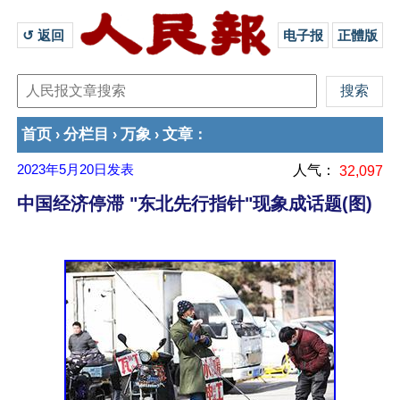
↺ 返回 
电子报
正體版
首页
分栏目
万象
文章
›
›
›
：
2023年5月20日
发表
人气：
32,097
中国经济停滞 "东北先行指针"现象成话题(图)