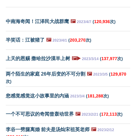
中南海奇闻！江泽民大战群鹰
🖼️
(
120,936
次)
2023/4/7
半笑话：江被猪了
🖼️
(
203,270
次)
2023/4/1
上天的恩赐 撒哈拉沙漠羊上树
🖼️▶️
(
137,977
次)
2023/3/14
两个陌生的家庭 26年后变的不可分割
🖼️
(
129,870
2023/3/5
次)
您感觉感觉这小故事里的内涵
(
181,288
次)
2023/3/4
一个不可思议的奇闻曾轰动世界
🖼️
(
172,113
次)
2023/2/21
李谷一劈腿离婚 前夫是汤灿宋祖英老师
🖼️
2023/2/12