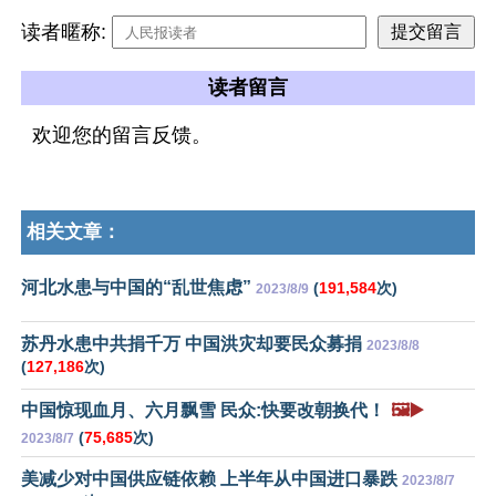
读者暱称:
读者留言
欢迎您的留言反馈。
相关文章：
河北水患与中国的“乱世焦虑”
(
191,584
次)
2023/8/9
苏丹水患中共捐千万 中国洪灾却要民众募捐
2023/8/8
(
127,186
次)
中国惊现血月、六月飘雪 民众:快要改朝换代！
🖼️▶️
(
75,685
次)
2023/8/7
美减少对中国供应链依赖 上半年从中国进口暴跌
2023/8/7