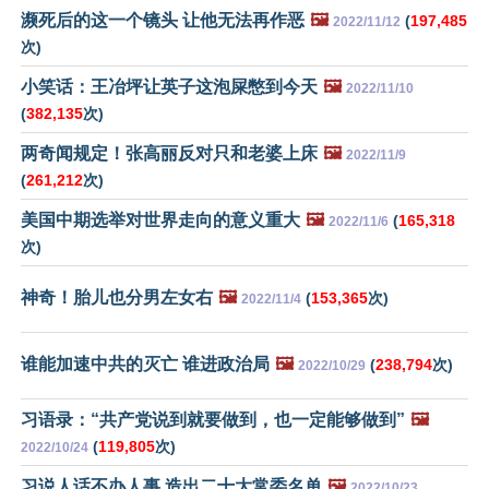
濒死后的这一个镜头 让他无法再作恶
🖼️
(
197,485
2022/11/12
次)
小笑话：王冶坪让英子这泡屎憋到今天
🖼️
2022/11/10
(
382,135
次)
两奇闻规定！张高丽反对只和老婆上床
🖼️
2022/11/9
(
261,212
次)
美国中期选举对世界走向的意义重大
🖼️
(
165,318
2022/11/6
次)
神奇！胎儿也分男左女右
🖼️
(
153,365
次)
2022/11/4
谁能加速中共的灭亡 谁进政治局
🖼️
(
238,794
次)
2022/10/29
习语录：“共产党说到就要做到，也一定能够做到”
🖼️
(
119,805
次)
2022/10/24
习说人话不办人事 造出二十大常委名单
🖼️
2022/10/23