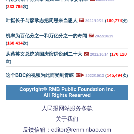
(
233,795
次)
叶挺长子与廖承志把周恩来当恩人
🖼️
(
160,774
次)
2022/10/21
机率为百亿分之一和万亿分之一的奇闻
🖼️
2022/10/19
(
168,434
次)
从蔡英文总统的国庆演讲说到二十大
🖼️
(
170,120
2022/10/14
次)
这个BBC的视频为此而受到青睐
🖼️▶️
(
145,494
次)
2022/10/13
Copyright© RMB Public Foundation Inc.
All Rights Reserved
人民报网站服务条款
关于我们
反馈信箱：
editor@renminbao.com