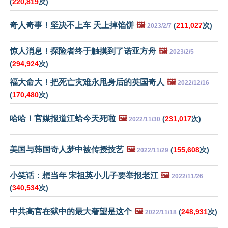
(
220,819
次)
奇人奇事！坚决不上车 天上掉馅饼
🖼️
(
211,027
次)
2023/2/7
惊人消息！探险者终于触摸到了诺亚方舟
🖼️
2023/2/5
(
294,924
次)
福大命大！把死亡灾难永甩身后的英国奇人
🖼️
2022/12/16
(
170,480
次)
哈哈！官媒报道江蛤今天死啦
🖼️
(
231,017
次)
2022/11/30
美国与韩国奇人梦中被传授技艺
🖼️
(
155,608
次)
2022/11/29
小笑话：想当年 宋祖英小儿子要举报老江
🖼️
2022/11/26
(
340,534
次)
中共高官在狱中的最大奢望是这个
🖼️
(
248,931
次)
2022/11/18