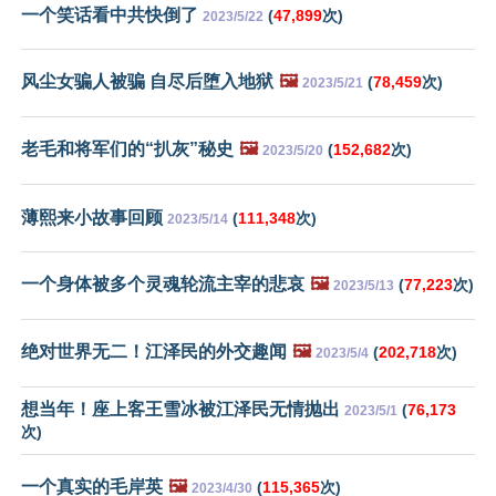
一个笑话看中共快倒了
(
47,899
次)
2023/5/22
风尘女骗人被骗 自尽后堕入地狱
🖼️
(
78,459
次)
2023/5/21
老毛和将军们的“扒灰”秘史
🖼️
(
152,682
次)
2023/5/20
薄熙来小故事回顾
(
111,348
次)
2023/5/14
一个身体被多个灵魂轮流主宰的悲哀
🖼️
(
77,223
次)
2023/5/13
绝对世界无二！江泽民的外交趣闻
🖼️
(
202,718
次)
2023/5/4
想当年！座上客王雪冰被江泽民无情抛出
(
76,173
2023/5/1
次)
一个真实的毛岸英
🖼️
(
115,365
次)
2023/4/30