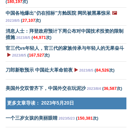
(
180,197
次)
中国各地爆出“仍在招标”方舱医院 网民被黑幕惊呆
🖼️
(
27,107
次)
2023/8/5
消息人士：拜登政府预计下周公布对中国技术投资的限制
措施
(
44,971
次)
2023/8/5
官三代vs年轻人，官三代的家族传承与年轻人的无果奋斗
▶️
(
167,527
次)
2023/8/5
刀郎新歌预示 中国处大革命前夜
▶️
(
84,526
次)
2023/8/5
美国外交双管齐下，中国外交在玩泥沙
(
36,587
次)
2023/8/4
更多文章导读：
2023年5月20日
一个三岁女孩的美丽眼睛
(
150,381
次)
2023/5/23