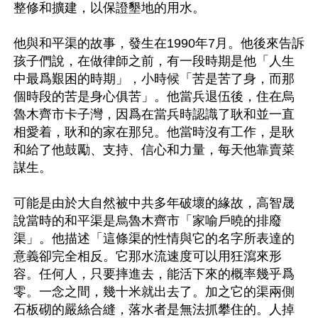
整修和擴建，以保證墾地的用水。

他與和平渠的故事，發生在1990年7月。他後來告訴
孩子們說，在做律師之前，有一段時期是他「人生
中最爲艱困的時期」，小時候「苦是苦了身，而那
個時段的苦是身心俱苦」。他當兵退伍後，住在烏
魯木齊市卡子灣，因爲在當兵時認識了耿和並一直
相愛着，耿和的家在那兒。他當時沒有工作，是耿
和給了他鼓勵、支持、信心和力量，每天他靠賣菜
謀生。

可能是由於大自然被中共多年破壞的緣故，高智晟
說當時的和平渠是烏魯木齊市「家喻戶曉的排廢
渠」。他描述「這條渠的性情與它的名字所表達的
意義卻完全相反。它那水流速度可以用狂瀉來形
容。任何人，只要摔進去，能活下來的概率幾乎爲
零。一念之間，幾十米就出去了。加之它的渠兩側
石板砌的嚴絲合縫，落水者是無法抓攀住的。人掉