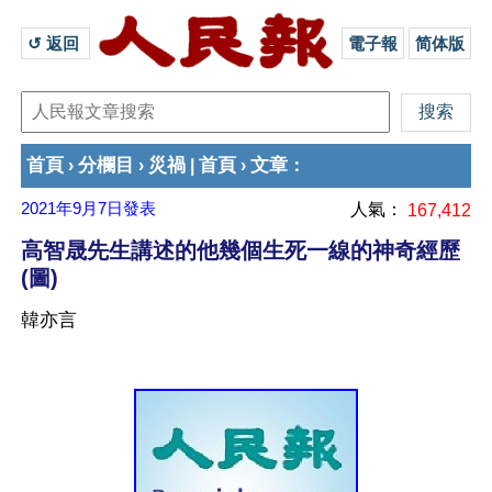
↺ 返回 
電子報
简体版
首頁
分欄目
災禍
首頁
文章
›
›
|
›
：
2021年9月7日
發表
人氣：
167,412
高智晟先生講述的他幾個生死一線的神奇經歷
(圖)
韓亦言