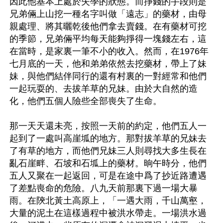
因此他基本上處於失學的狀態。而掙錢的手段則是
兄弟倆上山挖一種名字叫做「遠志」的藥材，由母
親處理、將其曬乾後他們拿去賣錢。在有藥材可挖
的季節，兄弟倆平均每天能夠掙得一塊錢左右，這
在當時，是家裏一筆不小的收入。然而，在1976年
七月底的一天，他和弟弟依然去挖藥材，帶上了妹
妹，與他們結伴同行的還有村裏的一對經常和他們
一起玩耍的、去拔羊草的兄妹。由於大自然的造
化，他們五個人險些全部喪失了生命。

那一天天還未亮，按照一天前的約定，他們五人一
起到了一處叫高崖坬的地方。那對拔羊草的兄妹去
了有草的地方，而他們兄妹三人則尋找大多生長在
亂石崖畔、石坡和石坬上的藥材。晌午時分，他們
五人又聚在一起返回，可是在途中爲了抄近路遭遇
了差點喪命的危險。八九天前那裏下過一場大暴
雨。在陝北黃土高原上，「一遇大雨，千山萬壑，
大量的泥土在這樣過程中被洪水帶走。一場洪水過