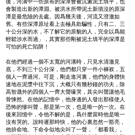
後，河溝中一些原有的深潭會被沉澱泥土填平，也
會製造出新的潭淵。被洪水所帶泥土新填沒的原深
潭是最危險的去處。因爲幾天後，河流又澄澈如
舊。有些深潭原址看上去極具欺騙性，只有二、三
十公分深的水，不了解它的原貌的人，完全以爲能
輕鬆涉水而過」，其實那些剛被泥土填平的深潭是
可怕的死亡陷阱！

在他們經過一個不太寬的河溝時，只見水清澈見
底，不到三十公分深，他們都只穿一件小褲衩，五
個人一齊過河。可是，剛走進河裏，他們的身體快
速地在泥漿中往下沉，大概只有幾秒鐘的功夫，除
高智晟外的四個人一齊大聲嚎哭，其尖叫聲讓他毛
骨悚然。在他的記憶中，他身邊的人發出那樣使人
恐怖的慘叫聲，那是第一次，也是唯一的一次。在
後來回憶中，令他不解的是，爲什麼當時他是唯一
沒有哭的。說時遲那時快，他的心裏忽然一豁亮，
他拚命地、下命令似地尖叫了一聲，「都看我」。