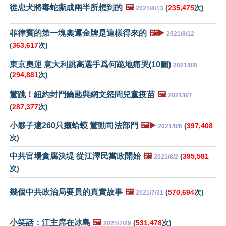
從忠犬將毒蛇撕成兩半所想到的
🖼️
(
235,475
次)
2021/8/13
菲律賓的第一塊奧運金牌是這樣得來的
🖼️▶️
2021/8/12
(
363,617
次)
東京奧運 意大利跳高選手爲何跪地痛哭(10圖)
2021/8/8
(
294,881
次)
驚跳！紐約封門鑰匙與網文怒問兒童疫苗
🖼️
2021/8/7
(
287,377
次)
小夥子逮260只癩蛤蟆 驚動司法部門
🖼️▶️
(
397,408
2021/8/6
次)
中共官場貪腐決堤 從江澤民當政開始
🖼️
(
395,581
2021/8/2
次)
幾個中共政治局要員的真實故事
🖼️
(
570,694
次)
2021/7/31
小笑話：江主席在冰島
🖼️
(
531,478
次)
2021/7/29