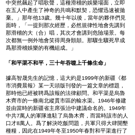
中突然飆起了唱歌聲，這種滑稽的娛樂場面，立即
在五人中產生了神奇的共鳴和默契，恐懼迅速被拋
棄。」那年他13歲。幾十年以後，當年的夥伴們見
面時，「一提到那次經歷，必然規律性地會先講到
那滑稽的大（合）唱，其次才會講到危險場景。每
次都無一例外地會笑得周身顫顛。那驟生驟死早成
爲那滑稽娛樂的有機組成。」

「和平渠不和平，三十年吞噬上千條生命」
據高智晟先生的記憶，這大約是1999年的新疆《都
市消費晨報》某一天頭版刊發的一篇文章的標題，
那時他已經被聘爲該報的法律顧問。和平渠是烏魯
木齊市的一條南北縱貫市區的輸水渠。1946年修建
並由當時的新疆省主席張治中建議命名的。1949年
中共7萬人的軍隊進駐了烏魯木齊，而當時該市的人
口才8萬人。爲了解決吃飯問題，共軍只得大肆開墾
種糧，因此在1949年冬至1950年春對和平渠進行了