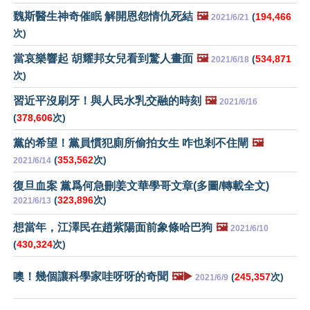
魏斯醫生神奇催眠 解開恩怨情仇死結
🖼️
(
194,466
2021/6/21
次)
當哀樂響起 胡耀邦女兒看到驚人畫面
🖼️
(
534,871
2021/6/18
次)
習近平沒刷牙！與人民水乳交融的時刻
🖼️
2021/6/16
(
378,606
次)
黨的希望！黨員慣犯廁所偷拍女生 咋也剎不住閘
🖼️
(
353,562
次)
2021/6/14
復旦血案 黨爲何急刪姜文華學哥文章(多圖/轉載全文)
(
323,896
次)
2021/6/13
想當年，江澤民在趙紫陽面前象條哈巴狗
🖼️
2021/6/10
(
430,324
次)
噢！幾個讓科學家哇呀呀的奇聞
🖼️▶️
(
245,357
次)
2021/6/9