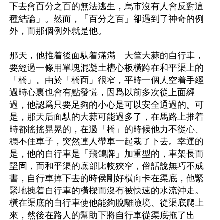
下去會百分之百的無法逃生，烏市沒有人會反對這
種結論」。然而，「百分之百」卻遇到了神奇的例
外，而那個例外就是他。

那天，他推着後面馱着滿滿一大筐大蒜的自行車，
要經過一條用單塊混凝土槽心板橫跨在和平渠上的
「橋」。由於「橋面」很窄，平時一個人空着手經
過時心裏也會有點發慌，因爲以前多次從上面經
過，他認爲只要足夠的小心是可以安全通過的。可
是，那天后面馱的大蒜可能過多了，在馬路上推着
時都搖搖晃晃的，在過「橋」的時候他力不從心、
穩不住車子，突然連人帶車一起栽了下去。幸運的
是，他的自行車是「飛鴿牌」加重型的，車架長而
堅固，而和平渠的底部比較狹窄，俗話說無巧不成
書，自行車掉下去的時侯剛好橫向卡在渠底，他緊
緊地拽着自行車的橫樑而沒有被快速的水流沖走。
橫在渠底的自行車使他能夠脫離險境、從渠底爬上
來，然後在路人的幫助下將自行車從渠底拖了出