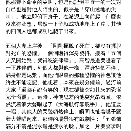
他那聲下命令的尖叫，也是他記憶中唯一的一次對
自己也是對他人陌生的、似乎是「穿山透地的尖
叫」。他立即俯下身子、在淤泥上向前爬，什麼也
沒來得及想，居然一下子就成功地爬上了岸，其他
的四個人也都成功地爬了出來。

五個人爬上岸後，「剛剛擺脫了死亡，卻沒有擺脫
對死亡的恐懼」，個個嚇得渾身發抖。接着「五個
人又開始哭，哭得恣恣肆肆」。高智晟邊哭邊看了
一下夥伴們，每個人都與他一樣，渾身抖個不停，
滿身都是泥漿，而他們眼裏的那種恐懼的神色讓他
終生不能忘記。他想着，本來在幾分鐘前、過河前
大家「還都有說有笑的，現在卻被突如其來的恐懼
完全懾覆」。這時，神使鬼差的他突然昂着頭、依
然流着淚大聲唱起了《大海航行靠舵手》。他這麼
一唱，其他人的哭聲頓然停止、瞬間也扯着嗓子跟
着大聲唱起來。那時的場景很有戲劇性：「五張佈
滿分不清是泥水還是淚水的臉，加之一片哭聲嚎叫