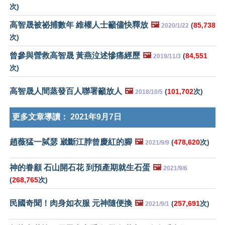
次)
高智晟被祕捕數年 維權人士籲儘快釋放
🖼️
(
85,738
2020/1/22
次)
曾參與營救高智晟 黃燕泣述慘痛經歷
🖼️
(
84,551
2019/11/3
次)
高智晟人間蒸發百人聯署籲放人
🖼️
(
101,702
次)
2018/10/5
更多文章導讀：
2021年9月7日
趙薇猛一脦瑟 崴斷江脖曾慶紅的腳
🖼️
(
478,620
次)
2021/9/9
神的眷顧 石山開石花 到預產期就生石蛋
🖼️
2021/9/6
(
268,765
次)
民國奇聞！肉身如衣服 元神隨便換
🖼️
(
257,691
次)
2021/9/1