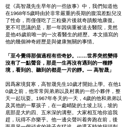
從《高智晟先生早年的一些故事》中，我們知道他
在1968年5歲時由於非常嚴重的長期的腹瀉差點兒沒
了性命，而僅僅吃了三粒藥片後就奇蹟般地康復。
更不可思議的是，那一年因病重被送去醫院，竟然
是他45歲前唯一的一次看醫生的經歷。本文描寫的
他的幾個神奇經歷是與健康無關的事情。

「至今覺得那個過程有些奇妙。……世界突然變得
沒有了一點聲音，那是一生再沒有遇到的一種靜
境，看到的、聽到的都是一片的靜。— 高智晟」
因爲家境貧寒，高智晟先生10歲才開始上學。在他1
0歲之前，他常常與弟弟以及村裏的一些小夥伴，整
天一起玩耍。1967年冬天的一天，4歲的他和弟弟以
及其他的一羣孩子，在一處峭陡的土坡上玩，坡的
底部是大約四、五米深的溝壑。大家相互地你追我
趕，玩得不亦樂乎。他一邊尖聲叫着奔跑在前，後
面是另一個頑皮的孩子在猛追，他還不時地扭頭刺