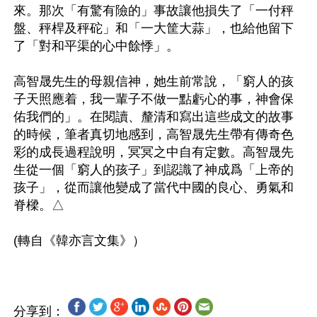
來。那次「有驚有險的」事故讓他損失了「一付秤
盤、秤桿及秤砣」和「一大筐大蒜」，也給他留下
了「對和平渠的心中餘悸」。

高智晟先生的母親信神，她生前常說，「窮人的孩
子天照應着，我一輩子不做一點虧心的事，神會保
佑我們的」。在閱讀、釐清和寫出這些成文的故事
的時候，筆者真切地感到，高智晟先生帶有傳奇色
彩的成長過程說明，冥冥之中自有定數。高智晟先
生從一個「窮人的孩子」到認識了神成爲「上帝的
孩子」，從而讓他變成了當代中國的良心、勇氣和
脊樑。△

分享到：