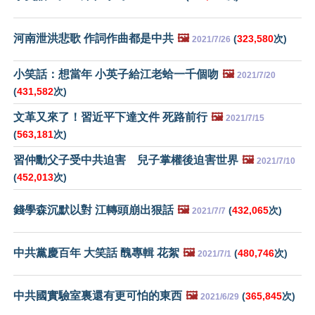
河南泄洪悲歌 作詞作曲都是中共
🖼️
(
323,580
次)
2021/7/26
小笑話：想當年 小英子給江老蛤一千個吻
🖼️
2021/7/20
(
431,582
次)
文革又來了！習近平下達文件 死路前行
🖼️
2021/7/15
(
563,181
次)
習仲勳父子受中共迫害 兒子掌權後迫害世界
🖼️
2021/7/10
(
452,013
次)
錢學森沉默以對 江轉頭崩出狠話
🖼️
(
432,065
次)
2021/7/7
中共黨慶百年 大笑話 醜專輯 花絮
🖼️
(
480,746
次)
2021/7/1
中共國實驗室裏還有更可怕的東西
🖼️
(
365,845
次)
2021/6/29