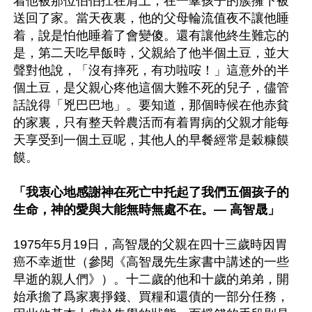
着他被那位伯伯扛在肩上，在一羣孩子的簇擁下被
送回了家。當天夜裏，他的父母輪流值夜不讓他睡
着，說是怕他睡着了會變傻。還有讓他終生難忘的
是，第二天吃早飯時，父親給了他半個土豆，並大
聲對他說，「沒有摔死，有功啦咹！」這意外的半
個土豆，是父親心疼他這個大難不死的兒子，儘管
話說得「兇巴巴地」。要知道，那個時候在他赤貧
的家裏，只有整天幹農活而有着胃病的父親才能每
天享受到一個土豆呢，其他人的早餐經常是穀糠饃
饃。

「我衷心地感謝神在死亡中托起了我們五個孩子的
生命，神的愛與大能無時無處不在。— 高智晟」
1975年5月19日，高智晟的父親在四十三歲時因胃
癌不幸逝世（參閱《高智晟先生家書中講述的一些
早逝的親人們》）。十二歲的他和十歲的弟弟，開
始承擔了爲家裏掙錢、買糧和還債的一部分任務，