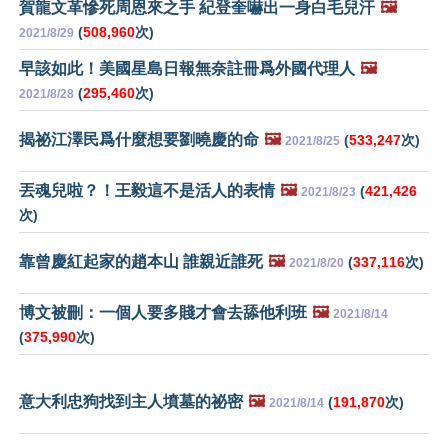
賀龍文革慘死周恩來之手 紀登奎嚇出一身白毛兒汗
🖼️
(
508,960
次)
2021/8/29
早該如此！美國星島日報無奈註冊爲外國代理人
🖼️
(
295,460
次)
2021/8/28
揭祕江澤民爲什麼想要劉曉慶的命
🖼️
(
533,247
次)
2021/8/25
丟魂兒啦？！王毅這不是活人的表情
🖼️
(
421,426
2021/8/23
次)
靠曾慶紅起家的趙本山 誰親近誰死
🖼️
(
337,116
次)
2021/8/20
博文被刪：一個人要多賤才會去舔他利班
🖼️
2021/8/14
(
375,990
次)
意大利忠狗找到主人墳墓的祕密
🖼️
(
191,870
次)
2021/8/14