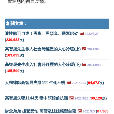
歡迎您的留言反饋。
相關文章：
遭性酷刑自述！黑夜、黑頭套、黑幫綁架
🖼️
2022/3/27
(
230,983
次)
高智晟先生步入社會時經歷的人心冷暖(上)
🖼️
2021/9/8
(
163,699
次)
高智晟先生步入社會時經歷的人心冷暖(下)
🖼️
2021/9/10
(
185,500
次)
人權律師高智晟失蹤4年 生死不明
🖼️
(
94,073
次)
2021/8/13
高智晟失聯1144天 妻中領館前抗議
🖼️
(
90,120
次)
2021/4/23
掛念弟弟 擔驚受怕 高智晟姐姐絕望自殺
🖼️
(
87,963
2021/1/3