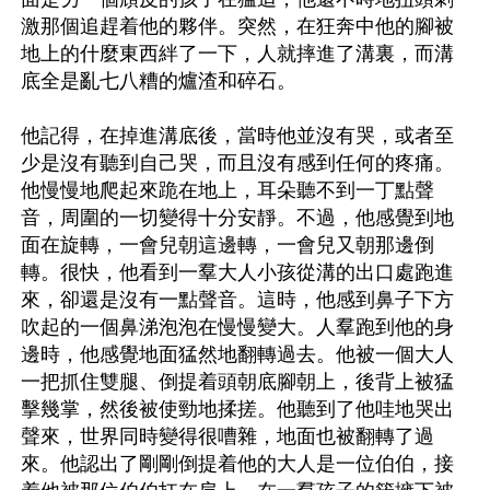
激那個追趕着他的夥伴。突然，在狂奔中他的腳被
地上的什麼東西絆了一下，人就摔進了溝裏，而溝
底全是亂七八糟的爐渣和碎石。

他記得，在掉進溝底後，當時他並沒有哭，或者至
少是沒有聽到自己哭，而且沒有感到任何的疼痛。
他慢慢地爬起來跪在地上，耳朵聽不到一丁點聲
音，周圍的一切變得十分安靜。不過，他感覺到地
面在旋轉，一會兒朝這邊轉，一會兒又朝那邊倒
轉。很快，他看到一羣大人小孩從溝的出口處跑進
來，卻還是沒有一點聲音。這時，他感到鼻子下方
吹起的一個鼻涕泡泡在慢慢變大。人羣跑到他的身
邊時，他感覺地面猛然地翻轉過去。他被一個大人
一把抓住雙腿、倒提着頭朝底腳朝上，後背上被猛
擊幾掌，然後被使勁地揉搓。他聽到了他哇地哭出
聲來，世界同時變得很嘈雜，地面也被翻轉了過
來。他認出了剛剛倒提着他的大人是一位伯伯，接