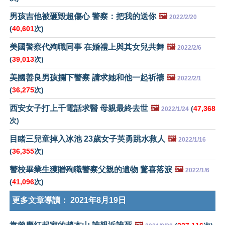
男孩吉他被砸毀超傷心 警察：把我的送你
🖼️
2022/2/20
(
40,601
次)
美國警察代殉職同事 在婚禮上與其女兒共舞
🖼️
2022/2/6
(
39,013
次)
美國善良男孩攔下警察 請求她和他一起祈禱
🖼️
2022/2/1
(
36,275
次)
西安女子打上千電話求醫 母親最終去世
🖼️
(
47,368
2022/1/24
次)
目睹三兒童掉入冰池 23歲女子英勇跳水救人
🖼️
2022/1/16
(
36,355
次)
警校畢業生獲贈殉職警察父親的遺物 驚喜落淚
🖼️
2022/1/6
(
41,096
次)
更多文章導讀：
2021年8月19日