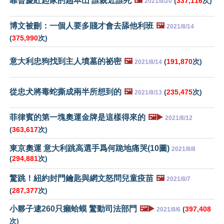
靠曾慶紅起家的趙本山 誰親近誰死
🖼️
(
337,116
次)
2021/8/20
博文被刪：一個人要多賤才會去舔他利班
🖼️
2021/8/14
(
375,990
次)
意大利忠狗找到主人墳墓的祕密
🖼️
(
191,870
次)
2021/8/14
從忠犬將毒蛇撕成兩半所想到的
🖼️
(
235,475
次)
2021/8/13
菲律賓的第一塊奧運金牌是這樣得來的
🖼️▶️
2021/8/12
(
363,617
次)
東京奧運 意大利跳高選手爲何跪地痛哭(10圖)
2021/8/8
(
294,881
次)
驚跳！紐約封門鑰匙與網文怒問兒童疫苗
🖼️
2021/8/7
(
287,377
次)
小夥子逮260只癩蛤蟆 驚動司法部門
🖼️▶️
(
397,408
2021/8/6
次)