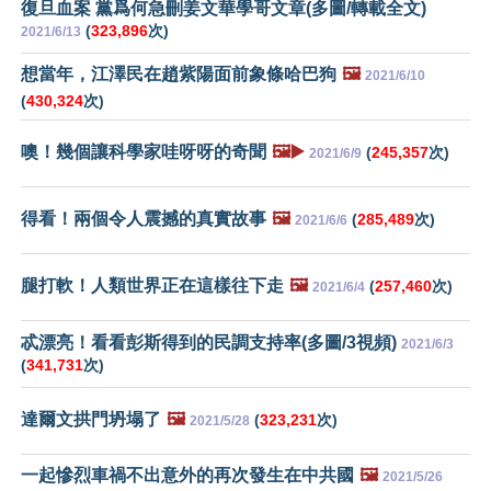
復旦血案 黨爲何急刪姜文華學哥文章(多圖/轉載全文)
(
323,896
次)
2021/6/13
想當年，江澤民在趙紫陽面前象條哈巴狗
🖼️
2021/6/10
(
430,324
次)
噢！幾個讓科學家哇呀呀的奇聞
🖼️▶️
(
245,357
次)
2021/6/9
得看！兩個令人震撼的真實故事
🖼️
(
285,489
次)
2021/6/6
腿打軟！人類世界正在這樣往下走
🖼️
(
257,460
次)
2021/6/4
忒漂亮！看看彭斯得到的民調支持率(多圖/3視頻)
2021/6/3
(
341,731
次)
達爾文拱門坍塌了
🖼️
(
323,231
次)
2021/5/28
一起慘烈車禍不出意外的再次發生在中共國
🖼️
2021/5/26