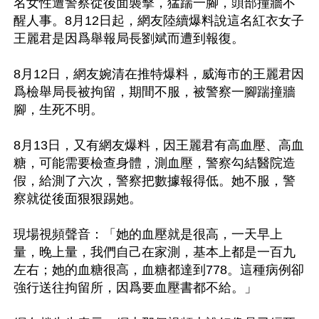
名女性遭警察從後面襲擊，猛踹一腳，頭部撞牆不
醒人事。8月12日起，網友陸續爆料說這名紅衣女子
王麗君是因爲舉報局長劉斌而遭到報復。

8月12日，網友婉清在推特爆料，威海市的王麗君因
爲檢舉局長被拘留，期間不服，被警察一腳踹撞牆
腳，生死不明。

8月13日，又有網友爆料，因王麗君有高血壓、高血
糖，可能需要檢查身體，測血壓，警察勾結醫院造
假，給測了六次，警察把數據報得低。她不服，警
察就從後面狠狠踢她。

現場視頻聲音：「她的血壓就是很高，一天早上
量，晚上量，我們自己在家測，基本上都是一百九
左右；她的血糖很高，血糖都達到778。這種病例卻
強行送往拘留所，因爲要血壓書都不給。」
