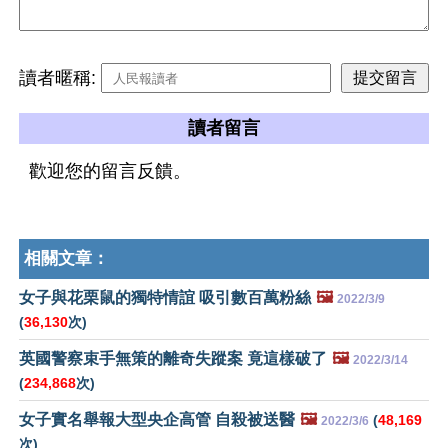
讀者暱稱:
讀者留言
歡迎您的留言反饋。
相關文章：
女子與花栗鼠的獨特情誼 吸引數百萬粉絲
🖼️
2022/3/9
(
36,130
次)
英國警察束手無策的離奇失蹤案 竟這樣破了
🖼️
2022/3/14
(
234,868
次)
女子實名舉報大型央企高管 自殺被送醫
🖼️
(
48,169
2022/3/6
次)