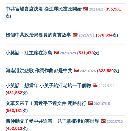
中共官場貪腐決堤 從江澤民當政開始
🖼️
(
395,581
2021/8/2
次)
幾個中共政治局要員的真實故事
🖼️
(
570,694
次)
2021/7/31
小笑話：江主席在冰島
🖼️
(
531,478
次)
2021/7/29
河南泄洪悲歌 作詞作曲都是中共
🖼️
(
323,580
次)
2021/7/26
小笑話：想當年 小英子給江老蛤一千個吻
🖼️
2021/7/20
(
431,582
次)
文革又來了！習近平下達文件 死路前行
🖼️
2021/7/15
(
563,181
次)
習仲勳父子受中共迫害 兒子掌權後迫害世界
🖼️
2021/7/10
(
452,013
次)