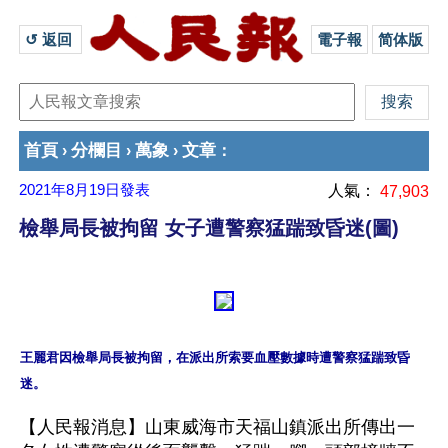
↺ 返回 
電子報
简体版
首頁
分欄目
萬象
文章
›
›
›
：
2021年8月19日
發表
人氣：
47,903
檢舉局長被拘留 女子遭警察猛踹致昏迷(圖)
王麗君因檢舉局長被拘留，在派出所索要血壓數據時遭警察猛踹致昏
【人民報消息】山東威海市天福山鎮派出所傳出一