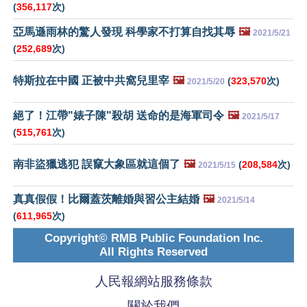
(
356,117
次)
亞馬遜雨林的驚人發現 科學家不打算自找其辱
🖼️
2021/5/21
(
252,689
次)
特斯拉在中國 正被中共窩兒里宰
🖼️
(
323,570
次)
2021/5/20
絕了！江帶"婊子陳"殺胡 送命的是海軍司令
🖼️
2021/5/17
(
515,761
次)
南非盜獵逃犯 誤竄大象區就這個了
🖼️
(
208,584
次)
2021/5/15
真真假假！比爾蓋茨離婚與習公主結婚
🖼️
2021/5/14
(
611,965
次)
Copyright© RMB Public Foundation Inc.
All Rights Reserved
人民報網站服務條款
關於我們