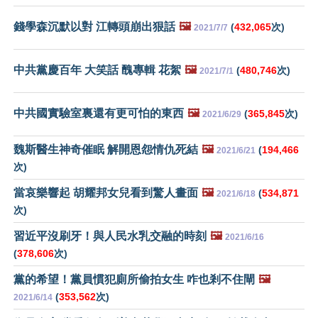
錢學森沉默以對 江轉頭崩出狠話
🖼️
(
432,065
次)
2021/7/7
中共黨慶百年 大笑話 醜專輯 花絮
🖼️
(
480,746
次)
2021/7/1
中共國實驗室裏還有更可怕的東西
🖼️
(
365,845
次)
2021/6/29
魏斯醫生神奇催眠 解開恩怨情仇死結
🖼️
(
194,466
2021/6/21
次)
當哀樂響起 胡耀邦女兒看到驚人畫面
🖼️
(
534,871
2021/6/18
次)
習近平沒刷牙！與人民水乳交融的時刻
🖼️
2021/6/16
(
378,606
次)
黨的希望！黨員慣犯廁所偷拍女生 咋也剎不住閘
🖼️
(
353,562
次)
2021/6/14