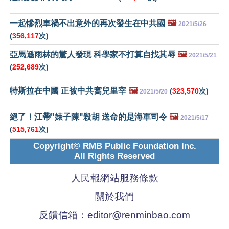
一起慘烈車禍不出意外的再次發生在中共國
🖼️
2021/5/26
(
356,117
次)
亞馬遜雨林的驚人發現 科學家不打算自找其辱
🖼️
2021/5/21
(
252,689
次)
特斯拉在中國 正被中共窩兒里宰
🖼️
(
323,570
次)
2021/5/20
絕了！江帶"婊子陳"殺胡 送命的是海軍司令
🖼️
2021/5/17
(
515,761
次)
Copyright© RMB Public Foundation Inc.
All Rights Reserved
人民報網站服務條款
關於我們
反饋信箱：
editor@renminbao.com