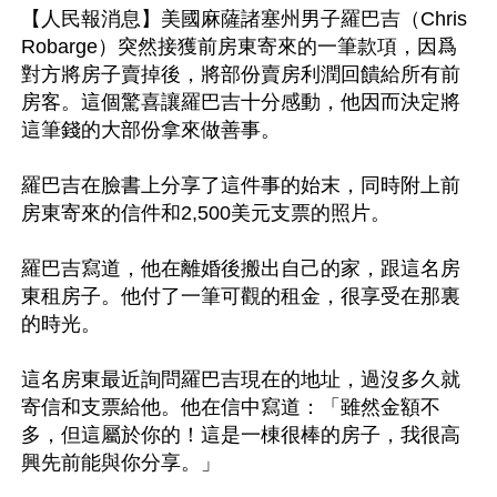
【人民報消息】美國麻薩諸塞州男子羅巴吉（Chris 
Robarge）突然接獲前房東寄來的一筆款項，因爲
對方將房子賣掉後，將部份賣房利潤回饋給所有前
房客。這個驚喜讓羅巴吉十分感動，他因而決定將
這筆錢的大部份拿來做善事。

羅巴吉在臉書上分享了這件事的始末，同時附上前
房東寄來的信件和2,500美元支票的照片。

羅巴吉寫道，他在離婚後搬出自己的家，跟這名房
東租房子。他付了一筆可觀的租金，很享受在那裏
的時光。

這名房東最近詢問羅巴吉現在的地址，過沒多久就
寄信和支票給他。他在信中寫道：「雖然金額不
多，但這屬於你的！這是一棟很棒的房子，我很高
興先前能與你分享。」
