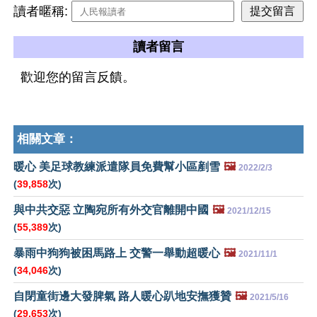
讀者暱稱:
讀者留言
歡迎您的留言反饋。
相關文章：
暖心 美足球教練派遣隊員免費幫小區剷雪
🖼️
2022/2/3
(
39,858
次)
與中共交惡 立陶宛所有外交官離開中國
🖼️
2021/12/15
(
55,389
次)
暴雨中狗狗被困馬路上 交警一舉動超暖心
🖼️
2021/11/1
(
34,046
次)
自閉童街邊大發脾氣 路人暖心趴地安撫獲贊
🖼️
2021/5/16
(
29,653
次)