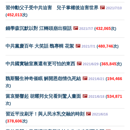
習仲勳父子受中共迫害 兒子掌權後迫害世界
🖼️
2021/7/10
(
452,013
次)
錢學森沉默以對 江轉頭崩出狠話
🖼️
(
432,065
次)
2021/7/7
中共黨慶百年 大笑話 醜專輯 花絮
🖼️
(
480,746
次)
2021/7/1
中共國實驗室裏還有更可怕的東西
🖼️
(
365,845
次)
2021/6/29
魏斯醫生神奇催眠 解開恩怨情仇死結
🖼️
(
194,466
2021/6/21
次)
當哀樂響起 胡耀邦女兒看到驚人畫面
🖼️
(
534,871
2021/6/18
次)
習近平沒刷牙！與人民水乳交融的時刻
🖼️
2021/6/16
(
378,606
次)