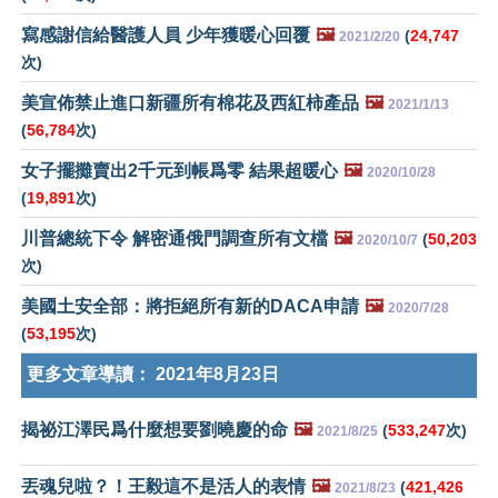
寫感謝信給醫護人員 少年獲暖心回覆
🖼️
(
24,747
2021/2/20
次)
美宣佈禁止進口新疆所有棉花及西紅柿產品
🖼️
2021/1/13
(
56,784
次)
女子擺攤賣出2千元到帳爲零 結果超暖心
🖼️
2020/10/28
(
19,891
次)
川普總統下令 解密通俄門調查所有文檔
🖼️
(
50,203
2020/10/7
次)
美國土安全部：將拒絕所有新的DACA申請
🖼️
2020/7/28
(
53,195
次)
更多文章導讀：
2021年8月23日
揭祕江澤民爲什麼想要劉曉慶的命
🖼️
(
533,247
次)
2021/8/25
丟魂兒啦？！王毅這不是活人的表情
🖼️
(
421,426
2021/8/23