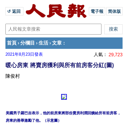
↺ 返回 
電子報
简体版
首頁
分欄目
生活
文章
›
›
›
：
2021年8月23日
發表
人氣：
29,723
暖心房東 將賣房獲利與所有前房客分紅(圖)
陳俊村
美國男子羅巴吉表示，他的前房東將部份賣房利潤回饋給所有前房客，