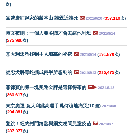
次)
靠曾慶紅起家的趙本山 誰親近誰死
🖼️
(
337,116
次)
2021/8/20
博文被刪：一個人要多賤才會去舔他利班
🖼️
2021/8/14
(
375,990
次)
意大利忠狗找到主人墳墓的祕密
🖼️
(
191,870
次)
2021/8/14
從忠犬將毒蛇撕成兩半所想到的
🖼️
(
235,475
次)
2021/8/13
菲律賓的第一塊奧運金牌是這樣得來的
🖼️▶️
2021/8/12
(
363,617
次)
東京奧運 意大利跳高選手爲何跪地痛哭(10圖)
2021/8/8
(
294,881
次)
驚跳！紐約封門鑰匙與網文怒問兒童疫苗
🖼️
2021/8/7
(
287,377
次)