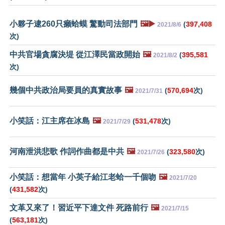
小夥子逮260只癩蛤蟆 驚動司法部門
🖼️▶️
(
397,408
2021/8/6
次)
中共官場貪腐決堤 從江澤民當政開始
🖼️
(
395,581
2021/8/2
次)
幾個中共政治局要員的真實故事
🖼️
(
570,694
次)
2021/7/31
小笑話：江主席在冰島
🖼️
(
531,478
次)
2021/7/29
河南泄洪悲歌 作詞作曲都是中共
🖼️
(
323,580
次)
2021/7/26
小笑話：想當年 小英子給江老蛤一千個吻
🖼️
2021/7/20
(
431,582
次)
文革又來了！習近平下達文件 死路前行
🖼️
2021/7/15
(
563,181
次)