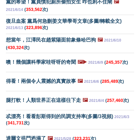
黨的希望！黨員慣犯廁所偷拍女生 咋也剎不住閘
🖼️
(
353,562
次)
2021/6/14
復旦血案 黨爲何急刪姜文華學哥文章(多圖/轉載全文)
(
323,896
次)
2021/6/13
想當年，江澤民在趙紫陽面前象條哈巴狗
🖼️
2021/6/10
(
430,324
次)
噢！幾個讓科學家哇呀呀的奇聞
🖼️▶️
(
245,357
次)
2021/6/9
得看！兩個令人震撼的真實故事
🖼️
(
285,489
次)
2021/6/6
腿打軟！人類世界正在這樣往下走
🖼️
(
257,460
次)
2021/6/4
忒漂亮！看看彭斯得到的民調支持率(多圖/3視頻)
2021/6/3
(
341,731
次)
達爾文拱門坍塌了
🖼️
(
323,231
次)
2021/5/28