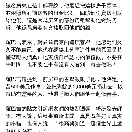
該名房東在信中解釋說，他最近把這棟房子賣掉，
並依照所有前房客的租金比例，回饋部份賣房利潤
給他們。這是因爲房客的部份房租幫助他繳納房
貸，他認爲房客有資格取回他們的錢。

羅巴吉表示，對於前房東的這項善舉，他感動到久
久不能自已。他想在網絡上分享這件事的原因是希
望鼓勵人們真正地實踐自己認同的價值觀。不要在
乎時間，也不要在乎有沒有人看到，就去做吧！

羅巴吉還提到，前房東的善舉激勵了他，他決定只
留500美元修車，並把剩餘的2,000美元捐出去，以
幫助有需要的人。他還呼籲人們跟他一起做善事。

羅巴吉的貼文引起網友們的熱烈迴響，紛紛發表評
論。有人說，這種事前所未聞，真是既美好又真實
的舉措。也有人說：「很高興知道，這個世界上還