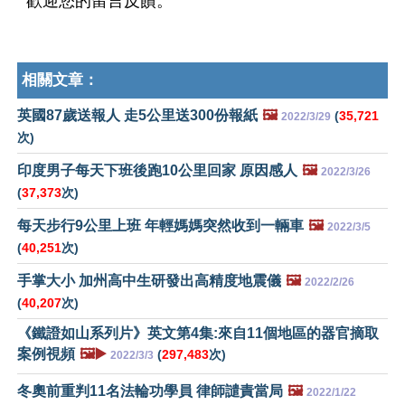
歡迎您的留言反饋。
相關文章：
英國87歲送報人 走5公里送300份報紙
🖼️
(
35,721
2022/3/29
次)
印度男子每天下班後跑10公里回家 原因感人
🖼️
2022/3/26
(
37,373
次)
每天步行9公里上班 年輕媽媽突然收到一輛車
🖼️
2022/3/5
(
40,251
次)
手掌大小 加州高中生研發出高精度地震儀
🖼️
2022/2/26
(
40,207
次)
《鐵證如山系列片》英文第4集:來自11個地區的器官摘取
案例視頻
🖼️▶️
(
297,483
次)
2022/3/3
冬奧前重判11名法輪功學員 律師譴責當局
🖼️
2022/1/22