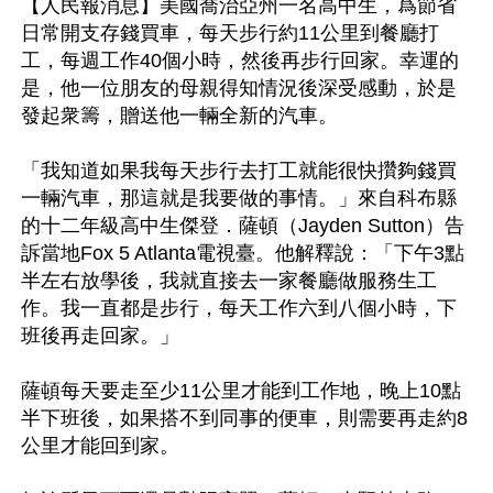
【人民報消息】美國喬治亞州一名高中生，爲節省
日常開支存錢買車，每天步行約11公里到餐廳打
工，每週工作40個小時，然後再步行回家。幸運的
是，他一位朋友的母親得知情況後深受感動，於是
發起衆籌，贈送他一輛全新的汽車。

「我知道如果我每天步行去打工就能很快攢夠錢買
一輛汽車，那這就是我要做的事情。」來自科布縣
的十二年級高中生傑登．薩頓（Jayden Sutton）告
訴當地Fox 5 Atlanta電視臺。他解釋說：「下午3點
半左右放學後，我就直接去一家餐廳做服務生工
作。我一直都是步行，每天工作六到八個小時，下
班後再走回家。」

薩頓每天要走至少11公里才能到工作地，晚上10點
半下班後，如果搭不到同事的便車，則需要再走約8
公里才能回到家。
