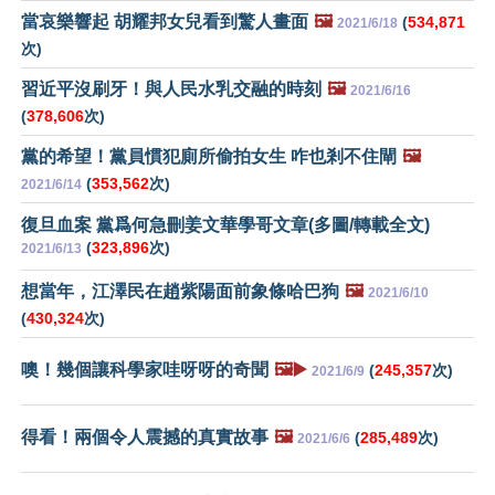
當哀樂響起 胡耀邦女兒看到驚人畫面
🖼️
(
534,871
2021/6/18
次)
習近平沒刷牙！與人民水乳交融的時刻
🖼️
2021/6/16
(
378,606
次)
黨的希望！黨員慣犯廁所偷拍女生 咋也剎不住閘
🖼️
(
353,562
次)
2021/6/14
復旦血案 黨爲何急刪姜文華學哥文章(多圖/轉載全文)
(
323,896
次)
2021/6/13
想當年，江澤民在趙紫陽面前象條哈巴狗
🖼️
2021/6/10
(
430,324
次)
噢！幾個讓科學家哇呀呀的奇聞
🖼️▶️
(
245,357
次)
2021/6/9
得看！兩個令人震撼的真實故事
🖼️
(
285,489
次)
2021/6/6