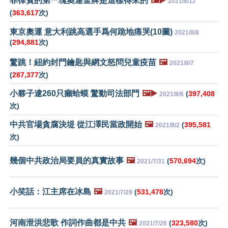
菲律賓的第一塊奧運金牌是這樣得來的
🖼️▶️
2021/8/12
(
363,617
次)
東京奧運 意大利跳高選手爲何跪地痛哭(10圖)
2021/8/8
(
294,881
次)
驚跳！紐約封門鑰匙與網文怒問兒童疫苗
🖼️
2021/8/7
(
287,377
次)
小夥子逮260只癩蛤蟆 驚動司法部門
🖼️▶️
(
397,408
2021/8/6
次)
中共官場貪腐決堤 從江澤民當政開始
🖼️
(
395,581
2021/8/2
次)
幾個中共政治局要員的真實故事
🖼️
(
570,694
次)
2021/7/31
小笑話：江主席在冰島
🖼️
(
531,478
次)
2021/7/29
河南泄洪悲歌 作詞作曲都是中共
🖼️
(
323,580
次)
2021/7/26