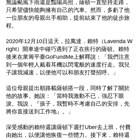
無論颳風下雨還是豔陽高照，薩頓一直堅持走路，
只希望儘快能夠擁有自己的汽車。然而，多虧了他
一位朋友的母親出手相助，提前結束了他的徒步旅
程。

2020年12月10日這天，拉萬達．賴特（Lavenda W
right）開車途中碰巧遇到了正在疾行的薩頓。賴特
後來在衆籌平臺GoFundMe上解釋說：「我們注意
到一個年輕人戴着耳機以閃電般的速度行走。我兒
子讓我減速，以便他可以和朋友打聲招呼。」

這位母親提出順路載薩頓搭一段，同時了解了關於
他的故事。她說：「當時我激動不已，強忍下眼
淚。我說，『孩子，我暫時不考慮自己的安排，先
將你直接送到工作地』。」

深受感動的賴特還讓薩頓下週打Uber去上班，付費
由她出，以便讓他恢復一些體力。接下來，賴特還