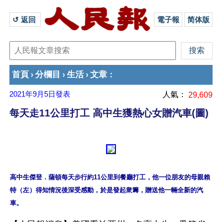
↺ 返回 
電子報
简体版
首頁
分欄目
生活
文章
›
›
›
：
2021年9月5日
發表
人氣：
29,609
每天走11公里打工 高中生獲熱心女贈汽車(圖)
高中生傑登．薩頓每天步行約11公里到餐廳打工，他一位朋友的母親賴
特（左）得知情況後深受感動，於是發起衆籌，贈送他一輛全新的汽