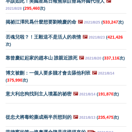
早該如此！美國星島日報無奈註冊爲外國代理人
🖼️
(
295,460
次)
2021/8/28
揭祕江澤民爲什麼想要劉曉慶的命
🖼️
(
533,247
次)
2021/8/25
丟魂兒啦？！王毅這不是活人的表情
🖼️
(
421,426
2021/8/23
次)
靠曾慶紅起家的趙本山 誰親近誰死
🖼️
(
337,116
次)
2021/8/20
博文被刪：一個人要多賤才會去舔他利班
🖼️
2021/8/14
(
375,990
次)
意大利忠狗找到主人墳墓的祕密
🖼️
(
191,870
次)
2021/8/14
從忠犬將毒蛇撕成兩半所想到的
🖼️
(
235,475
次)
2021/8/13