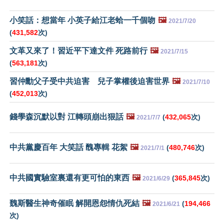
小笑話：想當年 小英子給江老蛤一千個吻
🖼️
2021/7/20
(
431,582
次)
文革又來了！習近平下達文件 死路前行
🖼️
2021/7/15
(
563,181
次)
習仲勳父子受中共迫害 兒子掌權後迫害世界
🖼️
2021/7/10
(
452,013
次)
錢學森沉默以對 江轉頭崩出狠話
🖼️
(
432,065
次)
2021/7/7
中共黨慶百年 大笑話 醜專輯 花絮
🖼️
(
480,746
次)
2021/7/1
中共國實驗室裏還有更可怕的東西
🖼️
(
365,845
次)
2021/6/29
魏斯醫生神奇催眠 解開恩怨情仇死結
🖼️
(
194,466
2021/6/21
次)