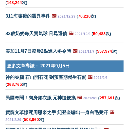
(
148,244
次)
311海嘯後的靈異事件
🖼️
(
70,218
次)
2021/12/29
83歲奶奶每天賣氣球 只爲還債
🖼️
(
50,483
次)
2021/12/9
美加11月7日凌晨2點進入冬令時
🖼️
(
557,974
次)
2021/11/7
更多文章導讀：
2021年9月5日
神的眷顧 石山開石花 到預產期就生石蛋
🖼️
2021/9/6
(
268,765
次)
民國奇聞！肉身如衣服 元神隨便換
🖼️
(
257,691
次)
2021/9/1
賀龍文革慘死周恩來之手 紀登奎嚇出一身白毛兒汗
🖼️
(
508,960
次)
2021/8/29