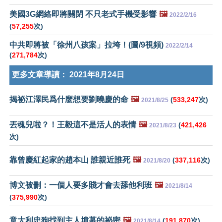
美國3G網絡即將關閉 不只老式手機受影響
🖼️
2022/2/16
(
57,255
次)
中共即將被「徐州八孩案」拉垮！(圖/9視頻)
2022/2/14
(
271,784
次)
更多文章導讀：
2021年8月24日
揭祕江澤民爲什麼想要劉曉慶的命
🖼️
(
533,247
次)
2021/8/25
丟魂兒啦？！王毅這不是活人的表情
🖼️
(
421,426
2021/8/23
次)
靠曾慶紅起家的趙本山 誰親近誰死
🖼️
(
337,116
次)
2021/8/20
博文被刪：一個人要多賤才會去舔他利班
🖼️
2021/8/14
(
375,990
次)
意大利忠狗找到主人墳墓的祕密
🖼️
(
191,870
次)
2021/8/14