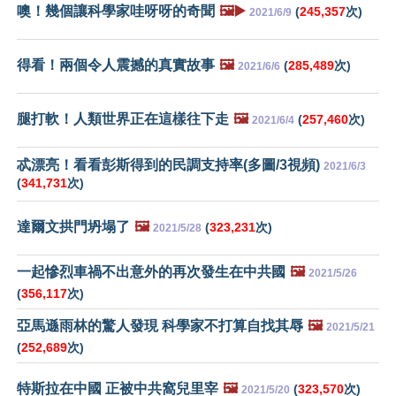
噢！幾個讓科學家哇呀呀的奇聞
🖼️▶️
(
245,357
次)
2021/6/9
得看！兩個令人震撼的真實故事
🖼️
(
285,489
次)
2021/6/6
腿打軟！人類世界正在這樣往下走
🖼️
(
257,460
次)
2021/6/4
忒漂亮！看看彭斯得到的民調支持率(多圖/3視頻)
2021/6/3
(
341,731
次)
達爾文拱門坍塌了
🖼️
(
323,231
次)
2021/5/28
一起慘烈車禍不出意外的再次發生在中共國
🖼️
2021/5/26
(
356,117
次)
亞馬遜雨林的驚人發現 科學家不打算自找其辱
🖼️
2021/5/21
(
252,689
次)
特斯拉在中國 正被中共窩兒里宰
🖼️
(
323,570
次)
2021/5/20