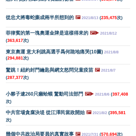
從忠犬將毒蛇撕成兩半所想到的
🖼️
(
235,475
次)
2021/8/13
菲律賓的第一塊奧運金牌是這樣得來的
🖼️▶️
2021/8/12
(
363,617
次)
東京奧運 意大利跳高選手爲何跪地痛哭(10圖)
2021/8/8
(
294,881
次)
驚跳！紐約封門鑰匙與網文怒問兒童疫苗
🖼️
2021/8/7
(
287,377
次)
小夥子逮260只癩蛤蟆 驚動司法部門
🖼️▶️
(
397,408
2021/8/6
次)
中共官場貪腐決堤 從江澤民當政開始
🖼️
(
395,581
2021/8/2
次)
幾個中共政治局要員的真實故事
🖼️
(
570,694
次)
2021/7/31