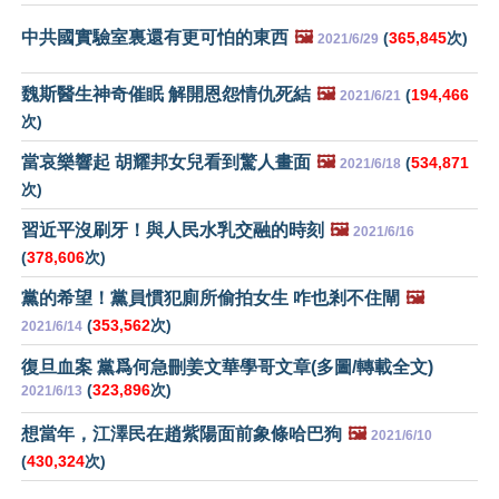
中共國實驗室裏還有更可怕的東西
🖼️
(
365,845
次)
2021/6/29
魏斯醫生神奇催眠 解開恩怨情仇死結
🖼️
(
194,466
2021/6/21
次)
當哀樂響起 胡耀邦女兒看到驚人畫面
🖼️
(
534,871
2021/6/18
次)
習近平沒刷牙！與人民水乳交融的時刻
🖼️
2021/6/16
(
378,606
次)
黨的希望！黨員慣犯廁所偷拍女生 咋也剎不住閘
🖼️
(
353,562
次)
2021/6/14
復旦血案 黨爲何急刪姜文華學哥文章(多圖/轉載全文)
(
323,896
次)
2021/6/13
想當年，江澤民在趙紫陽面前象條哈巴狗
🖼️
2021/6/10
(
430,324
次)