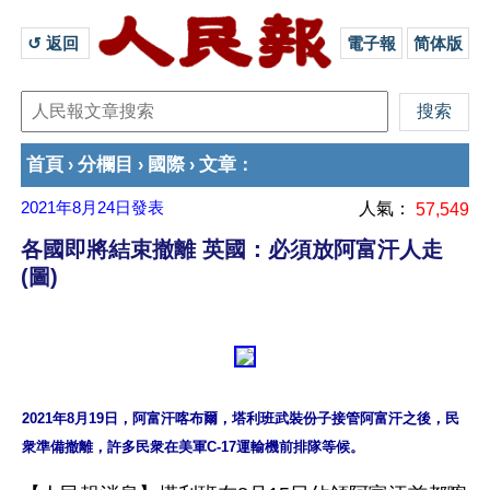
↺ 返回 
電子報
简体版
首頁
分欄目
國際
文章
›
›
›
：
2021年8月24日
發表
人氣：
57,549
各國即將結束撤離 英國：必須放阿富汗人走
(圖)
2021年8月19日，阿富汗喀布爾，塔利班武裝份子接管阿富汗之後，民