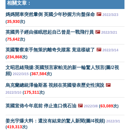
相關文章：
媽媽開車突然暈倒 英國少年秒握方向盤保命
🖼️
2022/3/23
(
35,930
次)
英國男子經由催眠想起自己曾是一戰飛行員
🖼️
2022/3/21
(
75,642
次)
英國警察束手無策的離奇失蹤案 竟這樣破了
🖼️
2022/3/14
(
234,868
次)
文昭思緒飛揚:英國預言家帕克的新一輪驚人預言(圖/2視
頻)
(
367,584
次)
2022/3/15
烏克蘭總統澤倫斯基 視頻在英國發表歷史性演說
🖼️
(
175,311
次)
2022/3/10
英國宣佈今年底前 停止進口俄石油
🖼️
(
63,089
次)
2022/3/8
姜光宇爆大料：還沒有結束的驚人新聞(圖/4視頻)
2022/3/1
(
419,313
次)