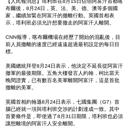
【人民報消息】塔利班在8月15日佔領阿富汗首都喀
布爾後，8月24日，英、法、美、德、澳等多個國
家，繼續加緊在阿富汗的撤離行動。英國首相表
示，塔利班必須允許想要撤走的阿富汗人離開。

CNN報導，喀布爾機場在經歷了開始的混亂後，目
前人員撤離的速度已經遠遠超過最初設定的每日目
標。

美國總統拜登8月24日表示，他決定不延長從阿富汗
撤軍的最後期限。五角大樓發言人約翰．柯比當天
晚間證實，已有數百名美軍離開阿富汗，這是首批
撤離的美軍。

英國首相約翰遜8月24日表示，七國集團（G7）首
腦已經就一項與塔利班交涉的計劃達成一致。其中
首要條件是，即使過了8月31日期限，塔利班也必須
讓想離境的阿富汗人安全離開。
