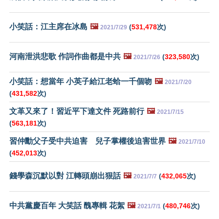
小笑話：江主席在冰島
🖼️
(
531,478
次)
2021/7/29
河南泄洪悲歌 作詞作曲都是中共
🖼️
(
323,580
次)
2021/7/26
小笑話：想當年 小英子給江老蛤一千個吻
🖼️
2021/7/20
(
431,582
次)
文革又來了！習近平下達文件 死路前行
🖼️
2021/7/15
(
563,181
次)
習仲勳父子受中共迫害 兒子掌權後迫害世界
🖼️
2021/7/10
(
452,013
次)
錢學森沉默以對 江轉頭崩出狠話
🖼️
(
432,065
次)
2021/7/7
中共黨慶百年 大笑話 醜專輯 花絮
🖼️
(
480,746
次)
2021/7/1