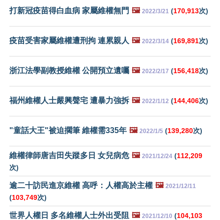
打新冠疫苗得白血病 家屬維權無門
🖼️
(
170,913
次)
2022/3/21
疫苗受害家屬維權遭刑拘 連累親人
🖼️
(
169,891
次)
2022/3/14
浙江法學副教授維權 公開預立遺囑
🖼️
(
156,418
次)
2022/2/17
福州維權人士嚴興聲宅 遭暴力強拆
🖼️
(
144,406
次)
2022/1/12
"童話大王"被迫擱筆 維權需335年
🖼️
(
139,280
次)
2022/1/5
維權律師唐吉田失蹤多日 女兒病危
🖼️
(
112,209
2021/12/24
次)
逾二十訪民進京維權 高呼：人權高於主權
🖼️
2021/12/11
(
103,749
次)
世界人權日 多名維權人士外出受阻
🖼️
(
104,103
2021/12/10