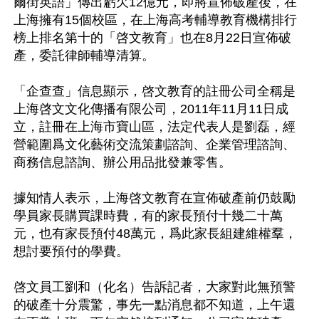
爾街英語」傳出虧欠12億元，即將宣佈破產後，在
上海擁有15個校區，在上海高考輔導教育機構排行
榜上排名第十的「啓文教育」也在8月22日宣佈破
產，委託律師輔導清算。

「企查查」信息顯示，啓文教育的註冊公司全稱是
上海啓文文化傳播有限公司，2011年11月11日成
立，註冊在上海市寶山區，法定代表人是劉磊，經
營範圍爲文化藝術交流策劃諮詢、企業管理諮詢、
商務信息諮詢、辦公用品批發兼零售。

據知情人表示，上海啓文教育在宣佈破產前仍鼓勵
學員家長購買課時費，有的家長預付十幾二十萬
元，也有家長預付48萬元，爲此家長組建維權羣，
想討要預付的學費。

啓文員工劉和（化名）告訴記者，大家對此無預警
的破產十分震驚，事先一點消息都不知道，上午還