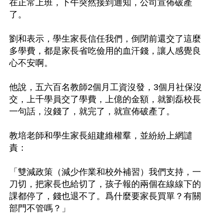
在正常上班，下午突然接到通知，公司宣佈破產
了。

劉和表示，學生家長信任我們，倒閉前還交了這麼
多學費，都是家長省吃儉用的血汗錢，讓人感覺良
心不安啊。

他說，五六百名教師2個月工資沒發，3個月社保沒
交，上千學員交了學費，上億的金額，就劉磊校長
一句話，沒錢了，就完了，就宣佈破產了。

教培老師和學生家長組建維權羣，並紛紛上網譴
責：

「雙減政策（減少作業和校外補習）我們支持，一
刀切，把家長也給切了，孩子報的兩個在線線下的
課都停了，錢也退不了。爲什麼要家長買單？有關
部門不管嗎？」
