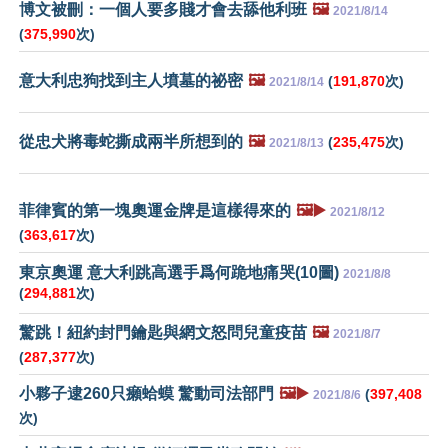
博文被刪：一個人要多賤才會去舔他利班
🖼️
2021/8/14
(
375,990
次)
意大利忠狗找到主人墳墓的祕密
🖼️
(
191,870
次)
2021/8/14
從忠犬將毒蛇撕成兩半所想到的
🖼️
(
235,475
次)
2021/8/13
菲律賓的第一塊奧運金牌是這樣得來的
🖼️▶️
2021/8/12
(
363,617
次)
東京奧運 意大利跳高選手爲何跪地痛哭(10圖)
2021/8/8
(
294,881
次)
驚跳！紐約封門鑰匙與網文怒問兒童疫苗
🖼️
2021/8/7
(
287,377
次)
小夥子逮260只癩蛤蟆 驚動司法部門
🖼️▶️
(
397,408
2021/8/6
次)