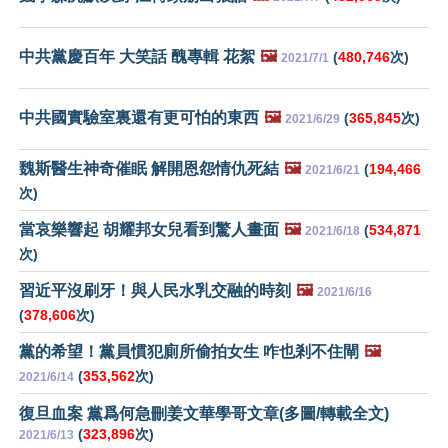
中共黨慶百年 大笑話 醜專輯 花絮
🖼️
(
480,746
次)
2021/7/1
中共國實驗室裏還有更可怕的東西
🖼️
(
365,845
次)
2021/6/29
魏斯醫生神奇催眠 解開恩怨情仇死結
🖼️
(
194,466
2021/6/21
次)
當哀樂響起 胡耀邦女兒看到驚人畫面
🖼️
(
534,871
2021/6/18
次)
習近平沒刷牙！與人民水乳交融的時刻
🖼️
2021/6/16
(
378,606
次)
黨的希望！黨員慣犯廁所偷拍女生 咋也剎不住閘
🖼️
(
353,562
次)
2021/6/14
復旦血案 黨爲何急刪姜文華學哥文章(多圖/轉載全文)
(
323,896
次)
2021/6/13