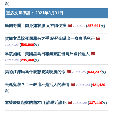
次)
更多文章導讀：
2021年8月31日
民國奇聞！肉身如衣服 元神隨便換
🖼️
(
257,691
次)
2021/9/1
賀龍文革慘死周恩來之手 紀登奎嚇出一身白毛兒汗
🖼️
(
508,960
次)
2021/8/29
早該如此！美國星島日報無奈註冊爲外國代理人
🖼️
(
295,460
次)
2021/8/28
揭祕江澤民爲什麼想要劉曉慶的命
🖼️
(
533,247
次)
2021/8/25
丟魂兒啦？！王毅這不是活人的表情
🖼️
(
421,426
2021/8/23
次)
靠曾慶紅起家的趙本山 誰親近誰死
🖼️
(
337,116
次)
2021/8/20