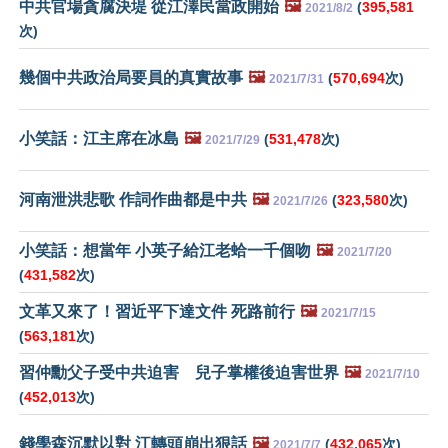
中共官場貪腐決堤 從江澤民當政開始
🖼️
(
395,581
2021/8/2
次)
幾個中共政治局要員的真實故事
🖼️
(
570,694
次)
2021/7/31
小笑話：江主席在冰島
🖼️
(
531,478
次)
2021/7/29
河南泄洪悲歌 作詞作曲都是中共
🖼️
(
323,580
次)
2021/7/26
小笑話：想當年 小英子給江老蛤一千個吻
🖼️
2021/7/20
(
431,582
次)
文革又來了！習近平下達文件 死路前行
🖼️
2021/7/15
(
563,181
次)
習仲勳父子受中共迫害 兒子掌權後迫害世界
🖼️
2021/7/10
(
452,013
次)
錢學森沉默以對 江轉頭崩出狠話
🖼️
(
432,065
次)
2021/7/7