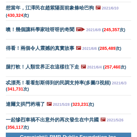
想當年，江澤民在趙紫陽面前象條哈巴狗
🖼️
2021/6/10
(
430,324
次)
噢！幾個讓科學家哇呀呀的奇聞
🖼️▶️
(
245,357
次)
2021/6/9
得看！兩個令人震撼的真實故事
🖼️
(
285,489
次)
2021/6/6
腿打軟！人類世界正在這樣往下走
🖼️
(
257,460
次)
2021/6/4
忒漂亮！看看彭斯得到的民調支持率(多圖/3視頻)
2021/6/3
(
341,731
次)
達爾文拱門坍塌了
🖼️
(
323,231
次)
2021/5/28
一起慘烈車禍不出意外的再次發生在中共國
🖼️
2021/5/26
(
356,117
次)