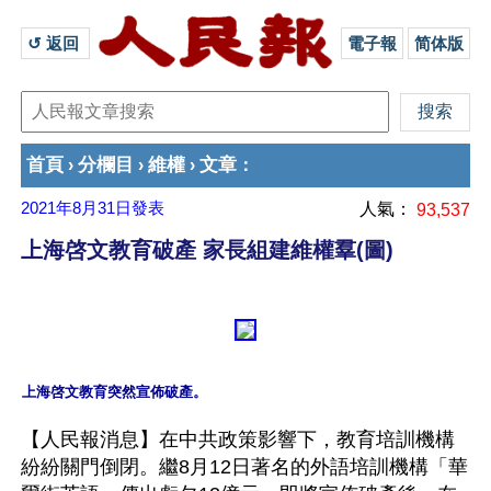
↺ 返回 
電子報
简体版
首頁
分欄目
維權
文章
›
›
›
：
2021年8月31日
發表
人氣：
93,537
上海啓文教育破產 家長組建維權羣(圖)
【人民報消息】在中共政策影響下，教育培訓機構
紛紛關門倒閉。繼8月12日著名的外語培訓機構「華