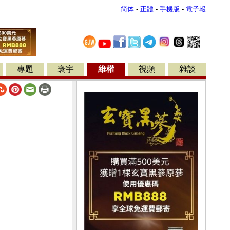
简体
-
正體
-
手機版
-
電子報
專題
寰宇
維權
視頻
雜談