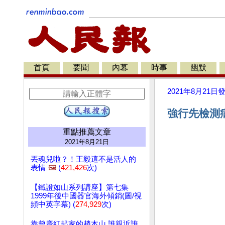
首頁
要聞
內幕
時事
幽默
2021年8月21日
強行先檢測病
重點推薦文章
2021年8月21日
丟魂兒啦？！王毅這不是活人的
表情
🖼️
(
421,426
次)
【鐵證如山系列講座】第七集
1999年後中國器官海外傾銷(圖/視
頻中英字幕) (
274,929
次)
靠曾慶紅起家的趙本山 誰親近誰