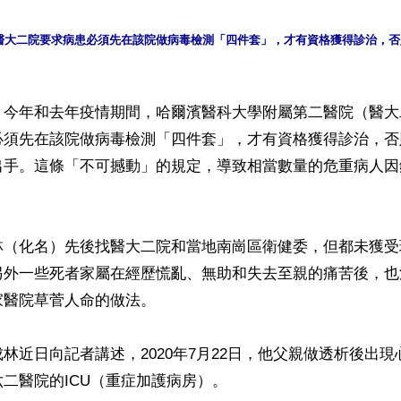
醫大二院要求病患必須先在該院做病毒檢測「四件套」，才有資格獲得診治，否
】今年和去年疫情期間，哈爾濱醫科大學附屬第二醫院（醫大
必須先在該院做病毒檢測「四件套」，才有資格獲得診治，否
出手。這條「不可撼動」的規定，導致相當數量的危重病人因
林（化名）先後找醫大二院和當地南崗區衛健委，但都未獲受
另外一些死者家屬在經歷慌亂、無助和失去至親的痛苦後，也
醫院草菅人命的做法。

林近日向記者講述，2020年7月22日，他父親做透析後出
二醫院的ICU（重症加護病房）。
