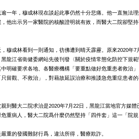
已逾一年，穆成林現在談起此事仍然十分悲痛。他一直無法理
候，他出示另一家醫院的核酸證明就有效，而醫大二院卻堅持
，穆成林看到一則通知，彷佛遭到晴天霹靂。原來2020年7
、黑龍江省衛健委網站先後刊發〈關於疫情常態化防控下規範
其中明確要求各地、各醫療機構「要重點做好危重患者救治」
「只留觀、不救治」，對藉故延誤治療和推諉急危重症患者的
親到醫大二院求治是2020年7月22日，黑龍江當地官方媒
對危重病人，醫大二院爲什麼仍然堅持「四件套」這一「院規」
嚴重的發國難財行爲，違法所得，醫療欺詐。
