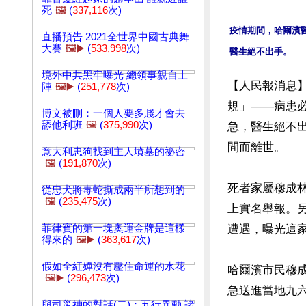
死
🖼️
(
337,116
次)
疫情期間，哈爾濱
直播預告 2021全世界中國古典舞
大賽
🖼️▶️
(
533,998
次)
境外中共黑牢曝光 總領事親自上
【人民報消息
陣
🖼️▶️
(
251,778
次)
規」——病患
博文被刪：一個人要多賤才會去
舔他利班
🖼️
(
375,990
次)
急，醫生絕不
間而離世。

意大利忠狗找到主人墳墓的祕密
🖼️
(
191,870
次)
死者家屬穆成
從忠犬將毒蛇撕成兩半所想到的
🖼️
(
235,475
次)
上實名舉報。
菲律賓的第一塊奧運金牌是這樣
遭遇，曝光這家
得來的
🖼️▶️
(
363,617
次)
假如全紅嬋沒有壓住命運的水花
哈爾濱市民穆成
🖼️▶️
(
296,473
次)
急送進當地九六
與司災神的對話(二)：五行異動 諸