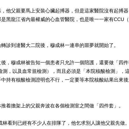
示，他父親要馬上安裝心臟起搏器，但是這家醫院沒有起搏器
那是黑龍江省內最權威的心血管醫院，也是唯一一家有CCU
急轉診到達醫大二院後，穆成林一連串的噩夢就開始了。

之後，穆成林被告知一個患者只允許一個陪護，還要做「四件
體檢測，以及血常規檢測），而且必須是「本院核酸檢測」，
手中持有核酸檢測證明也不行，一定要等本院核酸結果出來後
林推着擔架上的父親奔波在各個檢測室之間做「四件套」。

成林看到已經有不少人在排隊了，他乞求別人讓他父親先做。