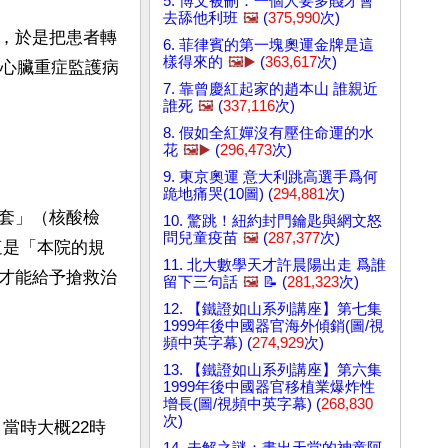
5. 博文被刪：一個人要多賤才會
去舔他利班
🖼️
(
375,990
次)
，於是把患者轉
6. 菲律賓的第一塊奧運金牌是這
樣得來的
🖼️▶️
(
363,617
次)
（心臟重症監護病
7. 靠曾慶紅起家的趙本山 誰親近
誰死
🖼️
(
337,116
次)
8. 假如全紅嬋沒有壓住命運的水
花
🖼️▶️
(
296,473
次)
9. 東京奧運 意大利跳高選手爲何
跪地痛哭(10圖) (
294,881
次)
套」（核酸檢
10. 驚跳！紐約封門鑰匙與網文怒
問兒童疫苗
🖼️
(
287,377
次)
這是「本院的規
11. 北大數學天才許晨陽出走 爲誰
才能給予搶救治
留下三句話
🖼️
📝 (
281,323
次)
12. 【鐵證如山系列講座】第七集
1999年後中國器官海外傾銷(圖/視
頻中英字幕) (
274,929
次)
13. 【鐵證如山系列講座】第六集
1999年後中國器官移植業爆炸性
增長(圖/視頻中英字幕) (
268,830
次)
當時大概22時
14. 未解之謎：畫出天堂的神童阿