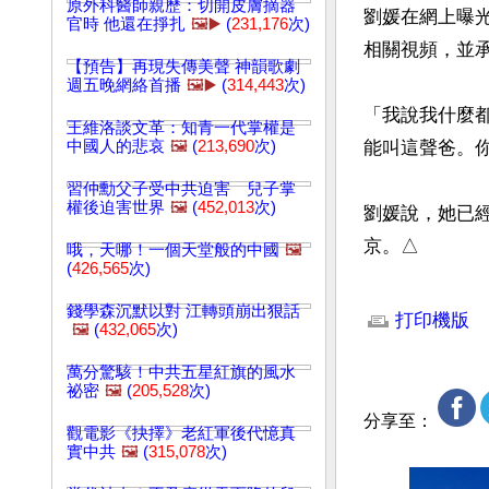
原外科醫師親歷：切開皮膚摘器
劉媛在網上曝
官時 他還在掙扎
🖼️▶️
(
231,176
次)
相關視頻，並承
【預告】再現失傳美聲 神韻歌劇
週五晚網絡首播
🖼️▶️
(
314,443
次)
「我說我什麼
王維洛談文革：知青一代掌權是
中國人的悲哀
🖼️
(
213,690
次)
能叫這聲爸。
習仲勳父子受中共迫害 兒子掌
權後迫害世界
🖼️
(
452,013
次)
劉媛說，她已
京。△
哦，天哪！一個天堂般的中國
🖼️
(
426,565
次)
文章網址: http://w
錢學森沉默以對 江轉頭崩出狠話
打印機版
🖼️
(
432,065
次)
萬分驚駭！中共五星紅旗的風水
祕密
🖼️
(
205,528
次)
分享至：
觀電影《抉擇》老紅軍後代憶真
實中共
🖼️
(
315,078
次)