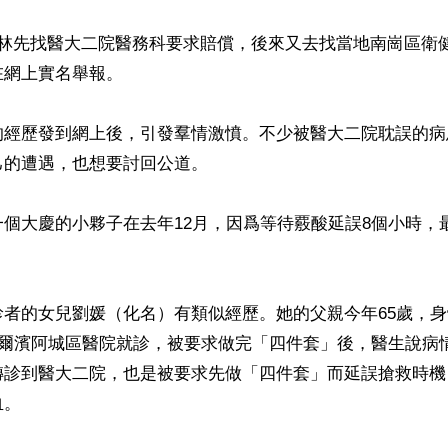
成林先找醫大二院醫務科要求賠償，後來又去找當地南崗區衛
網上實名舉報。

的經歷發到網上後，引發羣情激憤。不少被醫大二院耽誤的病
的遭遇，也想要討回公道。

個大慶的小夥子在去年12月，因爲等待覈酸延誤8個小時，
診者的女兒劉媛（化名）有類似經歷。她的父親今年65歲，
哈爾濱阿城區醫院就診，被要求做完「四件套」後，醫生說病
轉診到醫大二院，也是被要求先做「四件套」而延誤搶救時機
。
