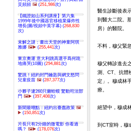
災頻頻
🖼️
(
251,986
次)
醫生診斷後表
【鐵證如山系列講座】第六集
到醫大二院。
1999年後中國器官移植業爆炸性
增長(圖/視頻中英字幕) (
268,830
房）的醫院。

次)
未解之謎：畫出天堂的神童阿琪
不料，穆父緊
雅娜
🖼️▶️
(
255,441
次)
東京奧運 意大利跳高選手爲何跪
穆父轉診進去
地痛哭(10圖) (
294,881
次)
測、CT、抗
驚跳！紐約封門鑰匙與網文怒問
兒童疫苗
🖼️
(
287,377
次)
定」。穆成林
療。

小夥子逮260只癩蛤蟆 驚動司法部
門
🖼️▶️
(
397,408
次)
絕望中，穆成
新聞最嘲點：紐約出臺蠢政策
🖼️
▶️
(
150,851
次)
片長只有2分鐘的微電影 你看過
到CT室時，穆
嗎？
🖼️▶️
(
178,076
次)