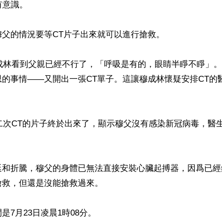
意識。

父的情況要等CT片子出來就可以進行搶救。

穆成林看到父親已經不行了，「呼吸是有的，眼睛半睜不睜」
的事情——又開出一張CT單子。這讓穆成林懷疑安排CT的
第二次CT的片子終於出來了，顯示穆父沒有感染新冠病毒，醫
延和折騰，穆父的身體已無法直接安裝心臟起搏器，因爲已經
救，但還是沒能搶救過來。

7月23日凌晨1時08分。
