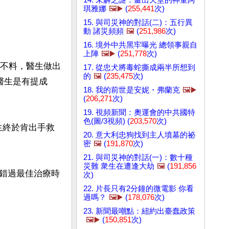
琪雅娜
🖼️▶️
(
255,441
次)
15. 與司災神的對話(二)：五行異
動 諸災頻頻
🖼️
(
251,986
次)
16. 境外中共黑牢曝光 總領事親自
上陣
🖼️▶️
(
251,778
次)
。不料，醫生做出
17. 從忠犬將毒蛇撕成兩半所想到
的
🖼️
(
235,475
次)
醫生是有提成
18. 我的前世是安妮・弗蘭克
🖼️▶️
(
206,271
次)
19. 視頻新聞：奧運會的中共國特
色(圖/3視頻) (
203,570
次)
生終於肯出手救
20. 意大利忠狗找到主人墳墓的祕
密
🖼️
(
191,870
次)
21. 與司災神的對話(一)：數十種
災難 衆生在遭逢大劫
🖼️
(
191,856
錯過最佳治療時
次)
22. 片長只有2分鐘的微電影 你看
過嗎？
🖼️▶️
(
178,076
次)
23. 新聞最嘲點：紐約出臺蠢政策
🖼️▶️
(
150,851
次)