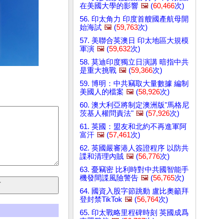
在美國大學的影響
🖼️
(
60,466
次)
56. 印太角力 印度首艘國產航母開
始海試
🖼️
(
59,763
次)
57. 美聯合英澳日 印太地區大規模
軍演
🖼️
(
59,632
次)
58. 莫迪印度獨立日演講 暗指中共
是重大挑戰
🖼️
(
59,366
次)
59. 博明：中共竊取大量數據 編制
美國人的檔案
🖼️
(
58,926
次)
60. 澳大利亞將制定澳洲版"馬格尼
茨基人權問責法"
🖼️
(
57,926
次)
61. 英國：盟友和北約不再進軍阿
富汗
🖼️
(
57,461
次)
62. 英國嚴審港人簽證程序 以防共
諜和清理內賊
🖼️
(
56,776
次)
63. 憂竊密 比利時對中共國智能手
機發間諜風險警告
🖼️
(
56,765
次)
64. 國資入股字節跳動 盧比奧籲拜
登封禁TikTok
🖼️
(
56,764
次)
65. 印太戰略里程碑時刻 英國成爲