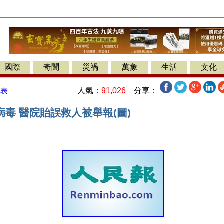
國際
奇聞
災禍
萬象
生活
文化
人氣：
91,026
分享：
發表
毒 醫院貽誤救人被舉報(圖)