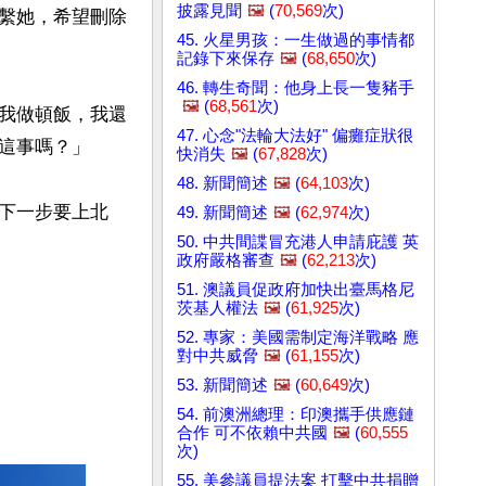
披露見聞
🖼️
(
70,569
次)
繫她，希望刪除
45. 火星男孩：一生做過的事情都
記錄下來保存
🖼️
(
68,650
次)
46. 轉生奇聞：他身上長一隻豬手
🖼️
(
68,561
次)
我做頓飯，我還
47. 心念"法輪大法好" 偏癱症狀很
這事嗎？」

快消失
🖼️
(
67,828
次)
48. 新聞簡述
🖼️
(
64,103
次)
下一步要上北
49. 新聞簡述
🖼️
(
62,974
次)
50. 中共間諜冒充港人申請庇護 英
政府嚴格審查
🖼️
(
62,213
次)
51. 澳議員促政府加快出臺馬格尼
茨基人權法
🖼️
(
61,925
次)
52. 專家：美國需制定海洋戰略 應
對中共威脅
🖼️
(
61,155
次)
53. 新聞簡述
🖼️
(
60,649
次)
54. 前澳洲總理：印澳攜手供應鏈
合作 可不依賴中共國
🖼️
(
60,555
次)
55. 美參議員提法案 打擊中共捐贈