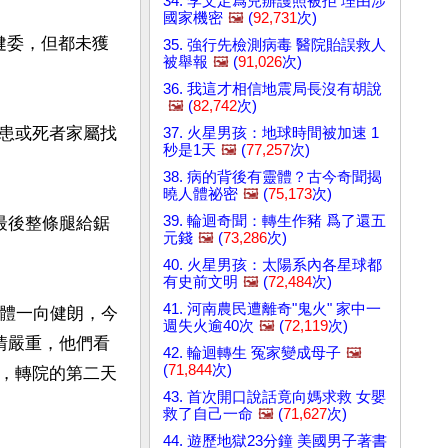
34. 李文足爲兒辦護照被拒 理由涉
國家機密
🖼️
(
92,731
次)
健委，但都未獲
35. 強行先檢測病毒 醫院貽誤救人
被舉報
🖼️
(
91,026
次)
36. 我這才相信地震局長沒有胡說
🖼️
(
82,742
次)
患或死者家屬找
37. 火星男孩：地球時間被加速 1
秒是1天
🖼️
(
77,257
次)
38. 病的背後有靈體？古今奇聞揭
曉人體祕密
🖼️
(
75,173
次)
39. 輪迴奇聞：轉生作豬 爲了還五
最後整條腿給鋸
元錢
🖼️
(
73,286
次)
40. 火星男孩：太陽系內各星球都
有史前文明
🖼️
(
72,484
次)
41. 河南農民遭離奇"鬼火" 家中一
身體一向健朗，今
週失火逾40次
🖼️
(
72,119
次)
情嚴重，他們看
42. 輪迴轉生 冤家變成母子
🖼️
(
71,844
次)
，轉院的第二天
43. 首次開口說話竟向媽求救 女嬰
救了自己一命
🖼️
(
71,627
次)
44. 遊歷地獄23分鐘 美國男子著書