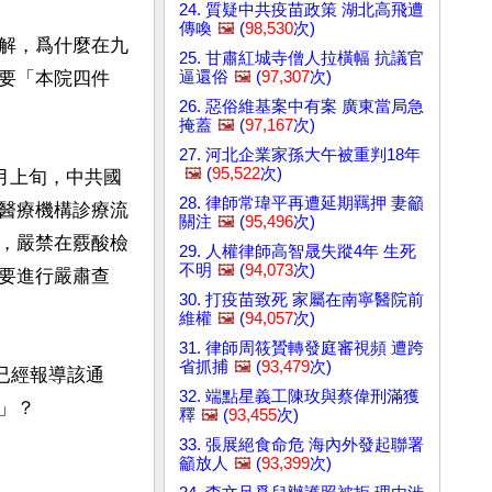
24. 質疑中共疫苗政策 湖北高飛遭
傳喚
🖼️
(
98,530
次)
解，爲什麼在九
25. 甘肅紅城寺僧人拉橫幅 抗議官
逼還俗
🖼️
(
97,307
次)
要「本院四件
26. 惡俗維基案中有案 廣東當局急
掩蓋
🖼️
(
97,167
次)
27. 河北企業家孫大午被重判18年
🖼️
(
95,522
次)
月上旬，中共國
28. 律師常瑋平再遭延期羈押 妻籲
醫療機構診療流
關注
🖼️
(
95,496
次)
，嚴禁在覈酸檢
29. 人權律師高智晟失蹤4年 生死
不明
🖼️
(
94,073
次)
要進行嚴肅查
30. 打疫苗致死 家屬在南寧醫院前
維權
🖼️
(
94,057
次)
31. 律師周筱贇轉發庭審視頻 遭跨
省抓捕
🖼️
(
93,479
次)
體已經報導該通
32. 端點星義工陳玫與蔡偉刑滿獲
？

釋
🖼️
(
93,455
次)
33. 張展絕食命危 海內外發起聯署
籲放人
🖼️
(
93,399
次)