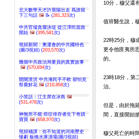
10分，穆父還有
北大數學天才許晨陽出走 爲誰留
下三句話
🖼️
📝 (
281,323
次)
值班醫生說，穆
中共官場貪腐決堤 從江澤民當政
開始
🖼️
(
395,581
次)
22時25分，
視頻新聞：奧運會的中共國特色
更令他匪夷所思
(圖/3視頻) (
203,570
次)
的。

幾個中共政治局要員的真實故事
🖼️
(
570,694
次)
23時18分，
開閘泄洪 中共淹民手不軟 卻怕見
祭奠鮮花
🖼️
(
210,858
次)
治。

小笑話：江主席在冰島
🖼️
(
531,478
次)
但是，由於拖
神無所不能 癌症倖存者生下奇蹟
間，直接開始搶
寶寶
🖼️
(
658,970
次)
視頻補課：你不知道的河南歷史
穆父死亡的時間是
慘劇 板橋水庫潰壩(圖/3視頻)