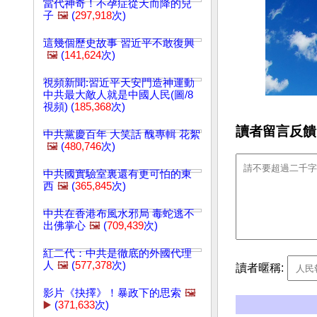
當代神奇！不孕症從天而降的兒
子
🖼️
(
297,918
次)
這幾個歷史故事 習近平不敢復興
🖼️
(
141,624
次)
視頻新聞:習近平天安門造神運動
中共最大敵人就是中國人民(圖/8
視頻) (
185,368
次)
讀者留言反饋
中共黨慶百年 大笑話 醜專輯 花絮
🖼️
(
480,746
次)
中共國實驗室裏還有更可怕的東
西
🖼️
(
365,845
次)
中共在香港布風水邪局 毒蛇逃不
出佛掌心
🖼️
(
709,439
次)
紅二代：中共是徹底的外國代理
人
🖼️
(
577,378
次)
讀者暱稱:
影片《抉擇》！暴政下的思索
🖼️
▶️
(
371,633
次)