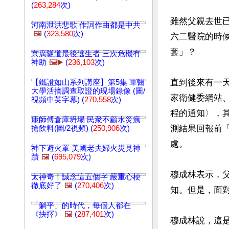
(
263,284
次)
雖然父親去世
河南泄洪悲歌 作詞作曲都是中共
🖼️
(
323,580
次)
六二醫院的時
套」？

京廣隧道最後逃生者 三次危機有
神助
🖼️▶️
(
236,103
次)
直到後來有一天
【鐵證如山系列講座】第5集 軍醫
大學活摘調查取證的現場錄像 (圖/
家衛健委網站
視頻中英字幕) (
270,558
次)
程的通知〉，
康師傅倉庫坍塌 民衆不顧水災瘋
測結果回報前
搶飲料(圖/2視頻) (
250,906
次)
處。

神下避火罩 美國老夫婦火災見神
蹟
🖼️
(
695,079
次)
穆成林表示，父
太神奇！誠念這五個字 嚴重心梗
徹底好了
🖼️
(
270,406
次)
知。但是，面
「躺平」的時代，每個人都在
《抉擇》
🖼️
(
287,401
次)
穆成林說，這是