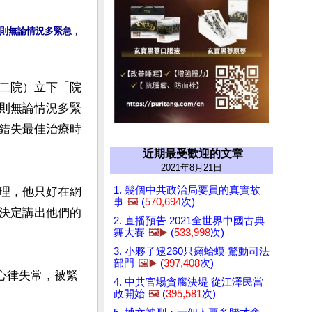
則無論情況多緊急，
二院）立下「院
則無論情況多緊
錯失最佳治療時
近期最受歡迎的文章
2021年8月21日
1. 幾個中共政治局要員的真實故
理，他只好在網
事
🖼️
(
570,694
次)
決定講出他們的
2. 直播預告 2021全世界中國古典
舞大賽
🖼️▶️
(
533,998
次)
3. 小夥子逮260只癩蛤蟆 驚動司法
部門
🖼️▶️
(
397,408
次)
現心律失常，被緊
4. 中共官場貪腐決堤 從江澤民當
政開始
🖼️
(
395,581
次)