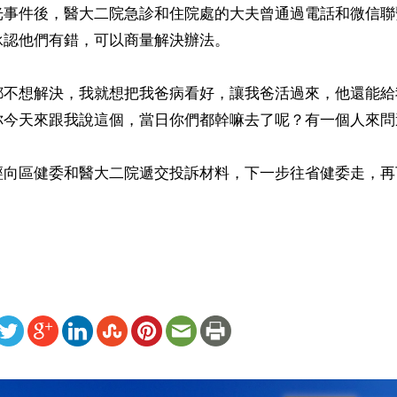
光事件後，醫大二院急診和住院處的大夫曾通過電話和微信聯
認他們有錯，可以商量解決辦法。

都不想解決，我就想把我爸病看好，讓我爸活過來，他還能給
你今天來跟我說這個，當日你們都幹嘛去了呢？有一個人來問
經向區健委和醫大二院遞交投訴材料，下一步往省健委走，再
ww.renminbao.com/rmb/articles/2021/8/21/73076b.html