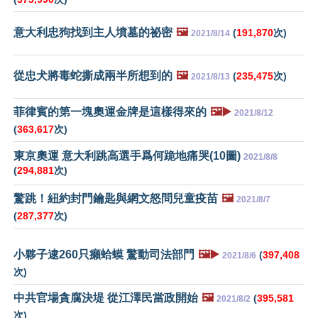
意大利忠狗找到主人墳墓的祕密
🖼️
(
191,870
次)
2021/8/14
從忠犬將毒蛇撕成兩半所想到的
🖼️
(
235,475
次)
2021/8/13
菲律賓的第一塊奧運金牌是這樣得來的
🖼️▶️
2021/8/12
(
363,617
次)
東京奧運 意大利跳高選手爲何跪地痛哭(10圖)
2021/8/8
(
294,881
次)
驚跳！紐約封門鑰匙與網文怒問兒童疫苗
🖼️
2021/8/7
(
287,377
次)
小夥子逮260只癩蛤蟆 驚動司法部門
🖼️▶️
(
397,408
2021/8/6
次)
中共官場貪腐決堤 從江澤民當政開始
🖼️
(
395,581
2021/8/2
次)