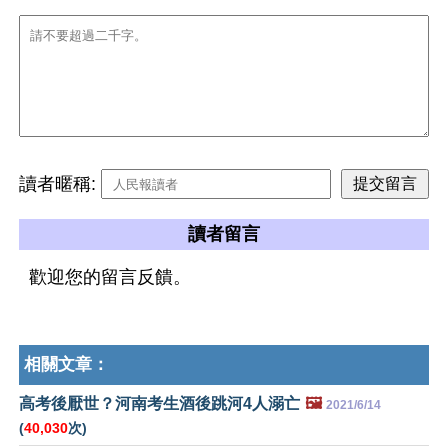
讀者暱稱:
讀者留言
歡迎您的留言反饋。
相關文章：
高考後厭世？河南考生酒後跳河4人溺亡
🖼️
2021/6/14
(
40,030
次)