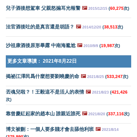
兒子酒後想駕車 父親怒搧耳光報警
🖼️
(
60,275
次)
2015/12/15
法官酒後吐的是真言還是胡語？
🖼️
(
38,513
次)
2014/12/20
沙祖康酒後原形畢露 中南海尷尬
🖼️
(
19,987
次)
2010/9/9
更多文章導讀：
2021年8月22日
揭祕江澤民爲什麼想要劉曉慶的命
🖼️
(
533,247
次)
2021/8/25
丟魂兒啦？！王毅這不是活人的表情
🖼️
(
421,426
2021/8/23
次)
靠曾慶紅起家的趙本山 誰親近誰死
🖼️
(
337,116
次)
2021/8/20
博文被刪：一個人要多賤才會去舔他利班
🖼️
2021/8/14
(
375,990
次)