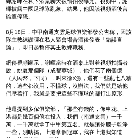
練謝暉在私下酒桌聊天被偷拍後曝光。視頻中，謝
暉披露中國足球隊亂象。結果，他因該視頻酒後言
論遭停職。

8月18日，中甲南通支雲足球俱樂部發公告稱，因該
隊主教練謝暉在私人聚會場合酒後發表「錯誤言
論」，即日起暫停其主教練職務。

網傳視頻顯示，謝暉當時在酒桌上對着視頻拍攝者
說，姚夏那個隊（成都蓉城），他們花了兩個億
（人民幣，下同），叫來徐X源，還有一些亂七八糟
的，這些都沒用，不懂球，沒辦法，我們就是給他
們壓着打，我就是要把這些不懂球的都打出原形。

他還提到多傢俱樂部，「那些有錢的，像申花、上
港都是幾百個億在投入，我們（南通支雲）一千
萬，一千萬就拿了中甲第五名。就是讓你腦子乾淨
一些，別瞎搞。上港拿個冠軍，我在上港我知道