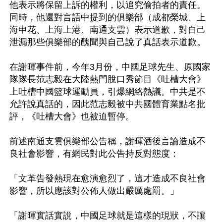
他表示將保留上訴的權利，以追究偷拍者的責任。
同時，他還對言語中提到的俱樂部（成都榮城、上
海申花、上海上港、南通支雲）表示道歉，對自己
泄漏那些俱樂部的醜聞與自己說了真話表示道歉。

在謝暉事件前，今年3月份，中國足球先生、原國家
隊隊長范志毅在大陸熱門脫口秀節目《吐槽大會》
上吐槽中國籃球運動員，引爆網絡熱議。中共是不
允許說真話的，因此范志毅被中共國體育業點名批
評，《吐槽大會》也被迫暫停。

前述南通支雲俱樂部公告稱，謝暉酒後言論造成不
良社會影響，有網民對此公告持反對態度：

「文革告發熱現在愈演愈烈了，這才造成不良社會
影響，所以應該對公佈人做出嚴厲處罰。」

「謝暉實話實說，中國足球就是這樣的現狀，不讓