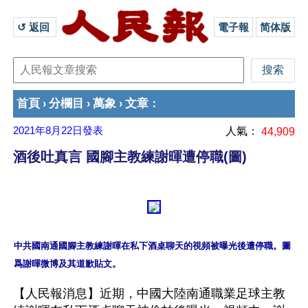
↺ 返回 
電子報
简体版
首頁
分欄目
萬象
文章
›
›
›
：
2021年8月22日
發表
人氣：
44,909
酒後吐真言 國腳主教練謝暉遭停職(圖)
中共國南通國腳主教練謝暉在私下酒桌聊天的視頻被曝光後遭停職。圖
【人民報消息】近期，中國大陸南通職業足球主教