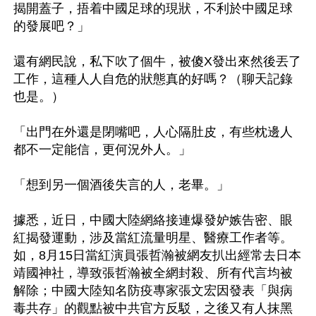
揭開蓋子，捂着中國足球的現狀，不利於中國足球
的發展吧？」

還有網民說，私下吹了個牛，被傻X發出來然後丟了
工作，這種人人自危的狀態真的好嗎？（聊天記錄
也是。）

「出門在外還是閉嘴吧，人心隔肚皮，有些枕邊人
都不一定能信，更何況外人。」

「想到另一個酒後失言的人，老畢。」

據悉，近日，中國大陸網絡接連爆發妒嫉告密、眼
紅揭發運動，涉及當紅流量明星、醫療工作者等。
如，8月15日當紅演員張哲瀚被網友扒出經常去日本
靖國神社，導致張哲瀚被全網封殺、所有代言均被
解除；中國大陸知名防疫專家張文宏因發表「與病
毒共存」的觀點被中共官方反駁，之後又有人抹黑