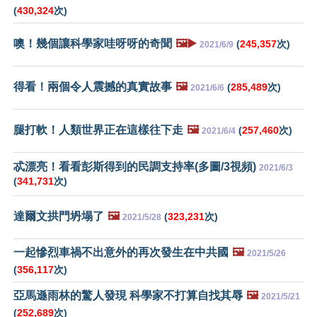
(
430,324
次)
噢！幾個讓科學家哇呀呀的奇聞
🖼️▶️
(
245,357
次)
2021/6/9
得看！兩個令人震撼的真實故事
🖼️
(
285,489
次)
2021/6/6
腿打軟！人類世界正在這樣往下走
🖼️
(
257,460
次)
2021/6/4
忒漂亮！看看彭斯得到的民調支持率(多圖/3視頻)
2021/6/3
(
341,731
次)
達爾文拱門坍塌了
🖼️
(
323,231
次)
2021/5/28
一起慘烈車禍不出意外的再次發生在中共國
🖼️
2021/5/26
(
356,117
次)
亞馬遜雨林的驚人發現 科學家不打算自找其辱
🖼️
2021/5/21
(
252,689
次)