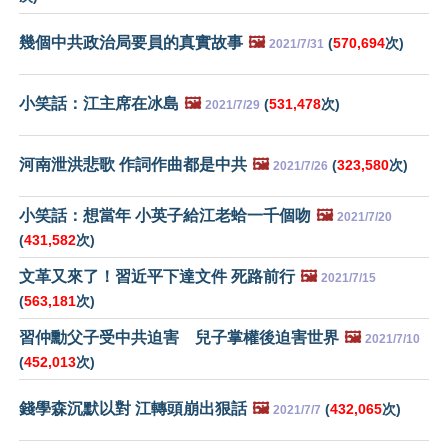
幾個中共政治局要員的真實故事
🖼️
(
570,694
次)
2021/7/31
小笑話：江主席在冰島
🖼️
(
531,478
次)
2021/7/29
河南泄洪悲歌 作詞作曲都是中共
🖼️
(
323,580
次)
2021/7/26
小笑話：想當年 小英子給江老蛤一千個吻
🖼️
2021/7/20
(
431,582
次)
文革又來了！習近平下達文件 死路前行
🖼️
2021/7/15
(
563,181
次)
習仲勳父子受中共迫害 兒子掌權後迫害世界
🖼️
2021/7/10
(
452,013
次)
錢學森沉默以對 江轉頭崩出狠話
🖼️
(
432,065
次)
2021/7/7