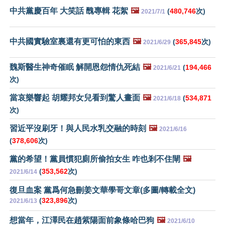
中共黨慶百年 大笑話 醜專輯 花絮
🖼️
(
480,746
次)
2021/7/1
中共國實驗室裏還有更可怕的東西
🖼️
(
365,845
次)
2021/6/29
魏斯醫生神奇催眠 解開恩怨情仇死結
🖼️
(
194,466
2021/6/21
次)
當哀樂響起 胡耀邦女兒看到驚人畫面
🖼️
(
534,871
2021/6/18
次)
習近平沒刷牙！與人民水乳交融的時刻
🖼️
2021/6/16
(
378,606
次)
黨的希望！黨員慣犯廁所偷拍女生 咋也剎不住閘
🖼️
(
353,562
次)
2021/6/14
復旦血案 黨爲何急刪姜文華學哥文章(多圖/轉載全文)
(
323,896
次)
2021/6/13
想當年，江澤民在趙紫陽面前象條哈巴狗
🖼️
2021/6/10