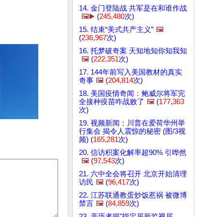
14. 金门登陆战 共军是在和谁作战
🖼️▶️
(
245,480
次)
15. 结束“美式共产主义”
🖼️
(
236,967
次)
16. 托梦破奇案 天知地知你知我知
🖼️
(
222,351
次)
17. 144年前写入美国教材的真实
奇事
🖼️
(
204,814
次)
18. 美国疫情奇闻：鲍威尔将军完
全接种疫苗咋战败了
🖼️
(
177,363
次)
19. 视频新闻：川普在爱荷华州举
行集会 揭令人震惊的秘密 (图/3视
频) (
165,281
次)
20. 信访积案化解率超90% 引哗然
🖼️
(
97,543
次)
21. 六中全会将召开 北京开始清理
访民
🖼️
(
96,417
次)
22. 江苏联通教蛋炒饭惹祸 被微博
禁言
🖼️
(
84,859
次)
23. 亲历者揭"指定居所监视居