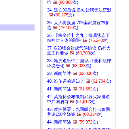
拘
🖼️
(
80,868
次)
34. 逃亡80后说 良知让我无法沉默
🖼️
(
80,275
次)
35. 人大将换届 709案家属宣布参
选
🖼️
(
79,105
次)
36. 【梅辛传】之九：催眠状态下
精神对人体的影响
🖼️
(
75,248
次)
37. G20峰会达成气候协议 仍有大
量工作要做
🖼️
(
63,709
次)
38. 雅虎退出中共国 因商业和法律
环境恶化
🖼️
(
63,033
次)
39. 新闻简述
🖼️
(
62,030
次)
40. 谁传递的通知？
🖼️
(
61,794
次)
41. 新闻简述
🖼️
(
61,682
次)
42. 莫斯科公布俄制武器买家排名
中共国居首
🖼️
(
61,612
次)
43. 欧洲警署：九国联合打击暗网
共逮150名嫌犯
🖼️
(
60,334
次)
44. 新闻简述
🖼️
(
59,372
次)