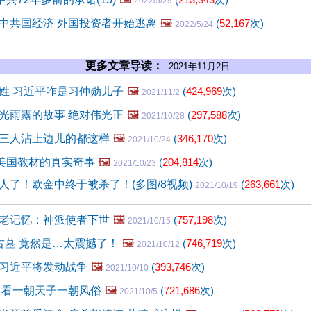
2022/5/29
中共国经济 外国投资者开始逃离
🖼️
(
52,167
次)
2022/5/24
更多文章导读：
2021年11月2日
姓 习近平咋是习仲勋儿子
🖼️
(
424,969
次)
2021/11/2
光雨露的故事 绝对伟光正
🖼️
(
297,588
次)
2021/10/28
三人沾上边儿的都这样
🖼️
(
346,170
次)
2021/10/24
入美国教材的真实奇事
🖼️
(
204,814
次)
2021/10/23
人了！欧金中终于被杀了！(多图/8视频)
(
263,661
次)
2021/10/19
老记忆：神派使者下世
🖼️
(
757,198
次)
2021/10/15
古墓 竟然是…太震撼了！
🖼️
(
746,719
次)
2021/10/12
习近平将发动战争
🖼️
(
393,746
次)
2021/10/10
 看一朝天子一朝风俗
🖼️
(
721,686
次)
2021/10/5