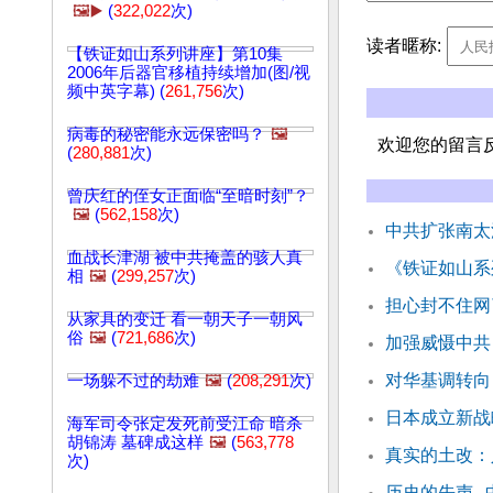
🖼️▶️
(
322,022
次)
读者暱称:
【铁证如山系列讲座】第10集
2006年后器官移植持续增加(图/视
频中英字幕) (
261,756
次)
病毒的秘密能永远保密吗？
🖼️
欢迎您的留言
(
280,881
次)
曾庆红的侄女正面临“至暗时刻”？
🖼️
(
562,158
次)
中共扩张南太
血战长津湖 被中共掩盖的骇人真
《铁证如山系
相
🖼️
(
299,257
次)
担心封不住网
从家具的变迁 看一朝天子一朝风
俗
🖼️
(
721,686
次)
加强威慑中共
对华基调转向
一场躲不过的劫难
🖼️
(
208,291
次)
日本成立新战
海军司令张定发死前受江命 暗杀
胡锦涛 墓碑成这样
🖼️
(
563,778
真实的土改：
次)
历史的先声─中