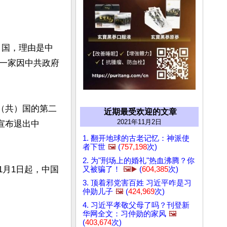
）国，理由是中
一家因中共政府
中（共）国的第二
近期最受欢迎的文章
2021年11月2日
也宣布退出中
1. 翻开地球的古老记忆：神派使
者下世
🖼️
(
757,198
次)
2. 为"刑场上的婚礼"热血沸腾？你
1月1日起，中国
又被骗了！
🖼️▶️
(
604,385
次)
3. 顶着邪党害百姓 习近平咋是习
仲勋儿子
🖼️
(
424,969
次)
4. 习近平孝敬父母了吗？刊登新
华网全文：习仲勋的家风
🖼️
(
403,674
次)