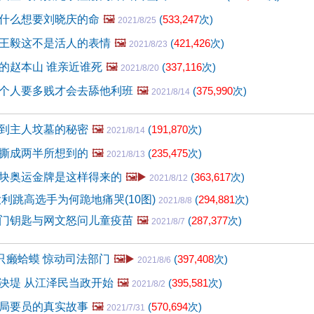
什么想要刘晓庆的命
🖼️
(
533,247
次)
2021/8/25
王毅这不是活人的表情
🖼️
(
421,426
次)
2021/8/23
的赵本山 谁亲近谁死
🖼️
(
337,116
次)
2021/8/20
个人要多贱才会去舔他利班
🖼️
(
375,990
次)
2021/8/14
到主人坟墓的秘密
🖼️
(
191,870
次)
2021/8/14
撕成两半所想到的
🖼️
(
235,475
次)
2021/8/13
块奥运金牌是这样得来的
🖼️▶️
(
363,617
次)
2021/8/12
大利跳高选手为何跪地痛哭(10图)
(
294,881
次)
2021/8/8
门钥匙与网文怒问儿童疫苗
🖼️
(
287,377
次)
2021/8/7
0只癞蛤蟆 惊动司法部门
🖼️▶️
(
397,408
次)
2021/8/6
决堤 从江泽民当政开始
🖼️
(
395,581
次)
2021/8/2
局要员的真实故事
🖼️
(
570,694
次)
2021/7/31