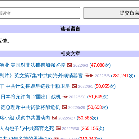
读者留言
反馈。
相关文章
渔业 美国对非法捕捞加强监控
🖼️
(
47,088
次)
2022/6/3
列片》英文第7集:中共向海外倾销器官
🖼️▶️
(
281,241
次)
2022/6/6
了 中共计划摧毁星链数千颗卫星
🖼️
(
50,055
次)
2022/6/1
 日本将允许向12国出口战机
🖼️
(
51,649
次)
2022/5/31
 德总理斥中共贷款将酿危机
🖼️
(
50,698
次)
2022/5/29
略小组 观察中共国动向
🖼️
(
50,585
次)
2022/5/27
人肉包子与中共高官之死
🖼️
(
265,155
次)
2022/5/30
共72年多前的承诺(15)
🖼️
(
213,343
次)