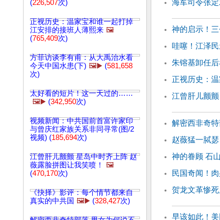
海军司令张定
(
226,507
次)
正视历史：温家宝和谁一起打掉
神的启示！三
江安排的接班人薄熙来
🖼️
(
765,409
次)
哇噻！江泽民
方菲访谈李有甫：从大禹治水看
朱镕基卸任后
今天中国水患(下)
🖼️▶️
(
581,658
次)
正视历史：温
太好看的短片！这一天过的……
江曾肝儿颤颤
🖼️▶️
(
342,950
次)
视频新闻：中共国前首富许家印
解密西非奇特
与曾庆红家族关系非同寻常(图/2
视频) (
185,694
次)
赵薇猛一脦瑟
神的眷顾 石
江曾肝儿颤颤 星岛中时齐上阵 赵
薇露脸拼图让我笑喷！
🖼️
民国奇闻！肉
(
470,170
次)
贺龙文革惨死
《抉择》影评：每个情节都来自
真实的中共国
🖼️▶️
(
328,427
次)
早该如此！美