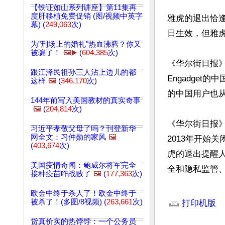
【铁证如山系列讲座】第11集再
度肝移植免费促销 (图/视频中英字
雅虎的退出恰逢
幕) (
249,063
次)
日生效，但雅虎
为"刑场上的婚礼"热血沸腾？你又
被骗了！
🖼️▶️
(
604,385
次)
《华尔街日报》报
跟江泽民祖孙三人沾上边儿的都
Engadge
这样
🖼️
(
346,170
次)
的中国用户也从
144年前写入美国教材的真实奇事
🖼️
(
204,814
次)
《华尔街日报
习近平孝敬父母了吗？刊登新华
网全文：习仲勋的家风
🖼️
2013年开始
(
403,674
次)
虎的退出提醒
美国疫情奇闻：鲍威尔将军完全
全和隐私监管、
接种疫苗咋战败了
🖼️
(
177,363
次)
文章网址: http://w
欧金中终于杀人了！欧金中终于
被杀了！(多图/8视频) (
263,661
次)
打印机版
货真价实的热饽饽：一个公务员