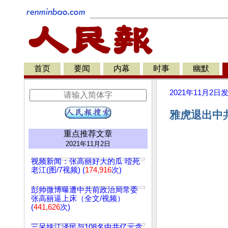
首页
要闻
内幕
时事
幽默
2021年11月2日
雅虎退出中共
重点推荐文章
2021年11月2日
视频新闻：张高丽好大的瓜 噎死
老江(图/7视频) (
174,916
次)
彭帅微博曝遭中共前政治局常委
张高丽逼上床（全文/视频）
(
441,626
次)
三呆婊江泽民与108名中共亿元贪