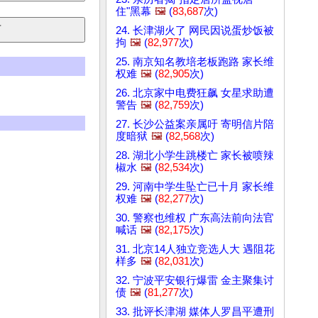
住"黑幕
🖼️
(
83,687
次)
24. 长津湖火了 网民因说蛋炒饭被
拘
🖼️
(
82,977
次)
25. 南京知名教培老板跑路 家长维
权难
🖼️
(
82,905
次)
26. 北京家中电费狂飙 女星求助遭
警告
🖼️
(
82,759
次)
27. 长沙公益案亲属吁 寄明信片陪
度暗狱
🖼️
(
82,568
次)
28. 湖北小学生跳楼亡 家长被喷辣
椒水
🖼️
(
82,534
次)
29. 河南中学生坠亡已十月 家长维
权难
🖼️
(
82,277
次)
30. 警察也维权 广东高法前向法官
喊话
🖼️
(
82,175
次)
31. 北京14人独立竞选人大 遇阻花
样多
🖼️
(
82,031
次)
32. 宁波平安银行爆雷 金主聚集讨
债
🖼️
(
81,277
次)
33. 批评长津湖 媒体人罗昌平遭刑