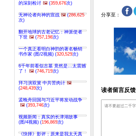
的深刻检讨
🖼️
(
359,676
次)
分享至：
无神论者向神的宣战
🖼️
(
286,625
次)
翻开地球的古老记忆：神派使者
下世
🖼️
(
757,198
次)
一个真正看明白神韵的著名畅销
书作家 (图/2视频) (
320,529
次)
6千年前看似古墓 竟然是…太震撼
了！
🖼️
(
746,719
次)
拜习演双簧 中共苦肉计
🖼️
(
248,439
次)
读者留言反馈
孟晚舟回国与习近平将发动战争
🖼️
(
393,746
次)
视频新闻：真实的长津湖故事
(图/4视频) (
196,869
次)
《抉择》影评：原来是我太天真