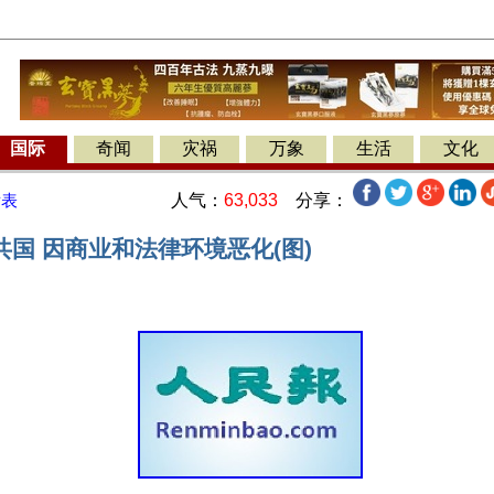
国际
奇闻
灾祸
万象
生活
文化
人气：
63,033
分享：
发表
国 因商业和法律环境恶化(图)