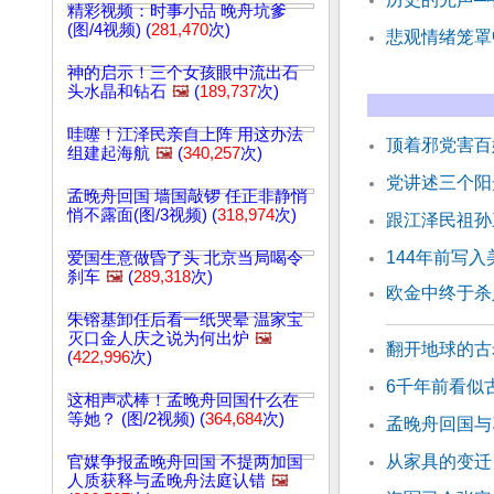
精彩视频：时事小品 晚舟坑爹
(图/4视频) (
281,470
次)
悲观情绪笼罩
神的启示！三个女孩眼中流出石
头水晶和钻石
🖼️
(
189,737
次)
哇噻！江泽民亲自上阵 用这办法
顶着邪党害百
组建起海航
🖼️
(
340,257
次)
党讲述三个阳
孟晚舟回国 墙国敲锣 任正非静悄
悄不露面(图/3视频) (
318,974
次)
跟江泽民祖孙
144年前写
爱国生意做昏了头 北京当局喝令
刹车
🖼️
(
289,318
次)
欧金中终于杀
朱镕基卸任后看一纸哭晕 温家宝
灭口金人庆之说为何出炉
🖼️
翻开地球的古
(
422,996
次)
6千年前看似
这相声忒棒！孟晚舟回国什么在
等她？ (图/2视频) (
364,684
次)
孟晚舟回国与
从家具的变迁
官媒争报孟晚舟回国 不提两加国
人质获释与孟晚舟法庭认错
🖼️