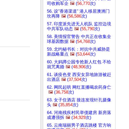
司收购军企
🖼️
(
56,770
次)
56. 设"香港渠道" 港人移居澳洲门
坎再降
🖼️
(
56,586
次)
57. 印度派先进无人机队 监控边境
中共军队动态
🖼️
(
55,790
次)
58. 美情报官警告 中共正在收集全
球基因数据
🖼️
(
54,768
次)
59. 北约秘书长：对抗中共威胁是
新战略重点
🖼️
(
53,644
次)
60. 大妈蹲公园专抢新人红包 不给
就咒离婚
🖼️
(
48,906
次)
61. 谈疫色变 西安女异地旅游被赶
出酒店
🖼️
(
37,504
次)
62. 网民起哄 网红直播喝农药身亡
🖼️
(
36,758
次)
63. 女子住酒店 接连发现针孔摄像
头
🖼️
(
35,854
次)
64. 河南残疾村民举债建房 新房落
成遭强拆
🖼️
(
34,929
次)
65. 云南瑞丽男子酒店跳楼 官方响