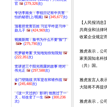
官
🖼️
(
279,326
次)
专访李南央：李锐日记有中共害
怕的秘密(上/视频)
🖼️
(
345,677
次)
【人民报消息】
顶着邪党害百姓 习近平咋是习仲
共商业和法律
勋儿子
🖼️
(
424,969
次)
收紧企业规定而
视频新闻：脸书为什么不要“脸”了
🖼️▶️
(
275,790
次)
雅虎表示，公司
托梦破奇案 天知地知你知我知
🖼️
(
222,351
次)
家美国知名科技
（共）国。

党讲述三个阳光雨露的故事 绝对
伟光正
🖼️
(
297,588
次)
雅虎发言人表示
金门登陆战 共军是在和谁作战
🖼️
▶️
(
245,480
次)
大陆将不再提供
《这一天过的》影评| 他熬过了一
天，却改变了一生
🖼️▶️
(
300,236
雅虎表示，公司
次)