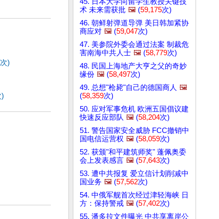
45. 日本大学向留学生教授关键技
术 未来需获批
🖼️
(
59,175
次)
46. 朝鲜射弹道导弹 美日韩加紧协
商应对
🖼️
(
59,047
次)
47. 美参院外委会通过法案 制裁危
害南海中共人士
🖼️
(
58,779
次)
次)
48. 民国上海地产大亨之父的奇妙
缘份
🖼️
(
58,497
次)
49. 总想"枪毙"自己的德国商人
🖼️
)
(
58,359
次)
50. 应对军事危机 欧洲五国倡议建
快速反应部队
🖼️
(
58,204
次)
51. 警告国家安全威胁 FCC撤销中
国电信运营权
🖼️
(
58,059
次)
52. 获颁"和平建筑师奖" 蓬佩奥委
会上发表感言
🖼️
(
57,643
次)
53. 遭中共报复 爱立信计划削减中
国业务
🖼️
(
57,562
次)
54. 中俄军舰首次经过津轻海峡 日
方：保持警戒
🖼️
(
57,402
次)
55. 潘多拉文件曝光 中共享离岸公