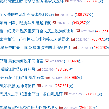
发死前受江命 暗杀胡锦涛 墓碑成这样
🖼️
(
563,778
次)
2021/10/3
个女孩眼中流出石头水晶和钻石
🖼️
(
189,737
次)
2021/10/2
亲自上阵 用这办法组建起海航
🖼️
(
340,257
次)
2021/10/1
看一纸哭晕 温家宝灭口金人庆之说为何出炉
🖼️
(
422,996
2021/9/28
家宝和谁一起打掉江安排的接班人薄熙来
🖼️
(
765,409
次)
2021/9/24
 星岛中时齐上阵 赵薇露脸拼图让我笑喷！
🖼️
(
470,170
次
2021/9/17
部落 男女为何说不同语言
🖼️
(
213,669
次)
2021/9/16
 崴断江脖曾庆红的脚
🖼️
(
478,620
次)
2021/9/9
山开石花 到预产期就生石蛋
🖼️
(
268,765
次)
2021/9/6
身如衣服 元神随便换
🖼️
(
257,691
次)
2021/9/1
周恩来之手 纪登奎吓出一身白毛儿汗
🖼️
(
508,960
次)
2021/8/29
国星岛日报无奈注册为外国代理人
🖼️
(
295,460
次)
2021/8/28