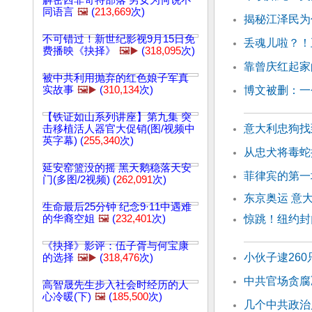
解密西非奇特部落 男女为何说不
同语言
🖼️
(
213,669
次)
揭秘江泽民为
不可错过！新世纪影视9月15日免
丢魂儿啦？！
费播映《抉择》
🖼️▶️
(
318,095
次)
靠曾庆红起家
被中共利用抛弃的红色娘子军真
实故事
🖼️▶️
(
310,134
次)
博文被删：一
【铁证如山系列讲座】第九集 突
意大利忠狗找
击移植活人器官大促销(图/视频中
英字幕) (
255,340
次)
从忠犬将毒蛇
延安窑篮没的摇 黑天鹅稳落天安
菲律宾的第一
门(多图/2视频) (
262,091
次)
东京奥运 意
生命最后25分钟 纪念9·11中遇难
的华裔空姐
🖼️
(
232,401
次)
惊跳！纽约封
《抉择》影评：伍子胥与何宝康
小伙子逮26
的选择
🖼️▶️
(
318,476
次)
中共官场贪腐
高智晟先生步入社会时经历的人
心冷暖(下)
🖼️
(
185,500
次)
几个中共政治