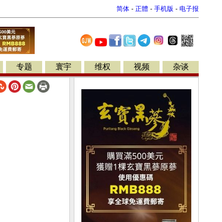
简体
-
正體
-
手机版
-
电子报
专题
寰宇
维权
视频
杂谈