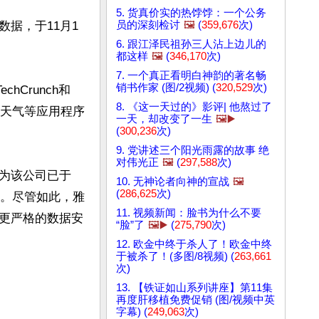
5. 货真价实的热饽饽：一个公务
员的深刻检讨
🖼️
(
359,676
次)
据，于11月1
6. 跟江泽民祖孙三人沾上边儿的
都这样
🖼️
(
346,170
次)
7. 一个真正看明白神韵的著名畅
销书作家 (图/2视频) (
320,529
次)
hCrunch和
8. 《这一天过的》影评| 他熬过了
虎天气等应用程序
一天，却改变了一生
🖼️▶️
(
300,236
次)
9. 党讲述三个阳光雨露的故事 绝
对伟光正
🖼️
(
297,588
次)
为该公司已于
10. 无神论者向神的宣战
🖼️
(
286,625
次)
务。尽管如此，雅
11. 视频新闻：脸书为什么不要
更严格的数据安
“脸”了
🖼️▶️
(
275,790
次)
12. 欧金中终于杀人了！欧金中终
于被杀了！(多图/8视频) (
263,661
次)
13. 【铁证如山系列讲座】第11集
再度肝移植免费促销 (图/视频中英
字幕) (
249,063
次)