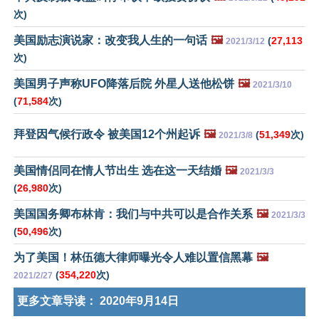
次)
美国励志演说家：改变我人生的一句话
🖼️
(
27,113
2021/3/12
次)
美国男子声称UFO降落后院 外星人送他松饼
🖼️
2021/3/10
(
71,584
次)
拜登因气候行政令 被美国12个州起诉
🖼️
(
51,349
次)
2021/3/8
美国情侣同在情人节出生 选在这一天结婚
🖼️
2021/3/3
(
26,980
次)
美国国务卿布林肯：我们与中共可以是合作关系
🖼️
2021/3/3
(
50,496
次)
为了美国！林伍德大律师曝光令人难以置信黑幕
🖼️
(
354,220
次)
2021/2/27
更多文章导读：
2020年9月14日