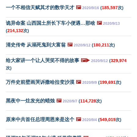
一个不相信天赋其才的数学天才
🖼️
(
185,597
次)
2020/9/16
诡异命案 山西国土所长下车小便遇…那啥
🖼️
2020/9/13
(
214,132
次)
清史传奇 从溺死鬼到大富翁
🖼️
(
180,211
次)
2020/9/12
给大家讲一个让人哭笑不得的故事
🖼️▶️
(
329,974
2020/9/12
次)
万件史前壁画哭诉撒哈拉变沙漠
🖼️
(
199,691
次)
2020/9/9
黑夜中一炷发光的蜡烛
🖼️
(
114,728
次)
2020/9/7
原来中共首任总理周恩来是这个
🖼️
(
549,019
次)
2020/9/4