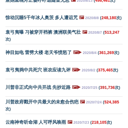
唐娟孟晚舟正傻呼呼追随金无怠
🖼️
(
498,461
次)
2020/8/13
惊动沉睡5千年冰人奥茨 多人遭诅咒
🖼️
(
248,180
次)
2020/8/8
袁弓夷曝 习被穿开裆裤 澳洲联美气壮
🖼️
(
513,247
2020/8/7
次)
神目如电 雷劈大楼 老天爷愤怒了
🖼️▶️
(
361,269
次)
2020/8/4
袁弓夷捣中共死穴 班农应读九评
🖼️▶️
(
375,465
次)
2020/8/2
川普非正式向中共开战 先抄近路
🖼️▶️
(
391,736
次)
2020/7/25
川普政府戳开中共最大的未愈合伤疤
🖼️
(
524,385
2020/7/24
次)
云南神奇听命湖 人可呼风唤雨
🖼️
(
218,105
次)
2020/7/23