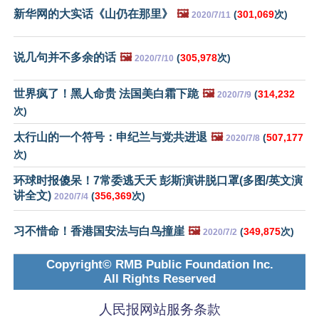
新华网的大实话《山仍在那里》
🖼️
(
301,069
次)
2020/7/11
说几句并不多余的话
🖼️
(
305,978
次)
2020/7/10
世界疯了！黑人命贵 法国美白霜下跪
🖼️
(
314,232
2020/7/9
次)
太行山的一个符号：申纪兰与党共进退
🖼️
(
507,177
2020/7/8
次)
环球时报傻呆！7常委逃夭夭 彭斯演讲脱口罩(多图/英文演
讲全文)
(
356,369
次)
2020/7/4
习不惜命！香港国安法与白鸟撞崖
🖼️
(
349,875
次)
2020/7/2
Copyright© RMB Public Foundation Inc.
All Rights Reserved
人民报网站服务条款