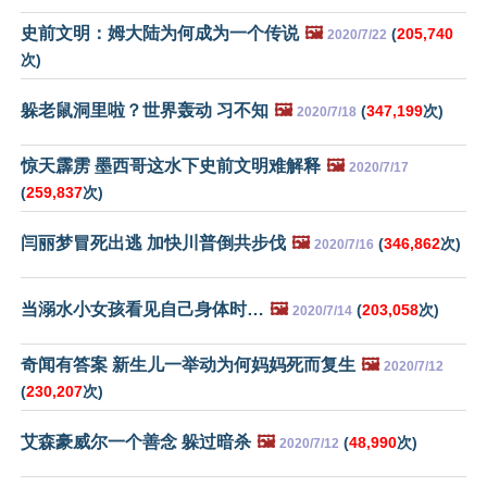
史前文明：姆大陆为何成为一个传说
🖼️
(
205,740
2020/7/22
次)
躲老鼠洞里啦？世界轰动 习不知
🖼️
(
347,199
次)
2020/7/18
惊天霹雳 墨西哥这水下史前文明难解释
🖼️
2020/7/17
(
259,837
次)
闫丽梦冒死出逃 加快川普倒共步伐
🖼️
(
346,862
次)
2020/7/16
当溺水小女孩看见自己身体时…
🖼️
(
203,058
次)
2020/7/14
奇闻有答案 新生儿一举动为何妈妈死而复生
🖼️
2020/7/12
(
230,207
次)
艾森豪威尔一个善念 躲过暗杀
🖼️
(
48,990
次)
2020/7/12