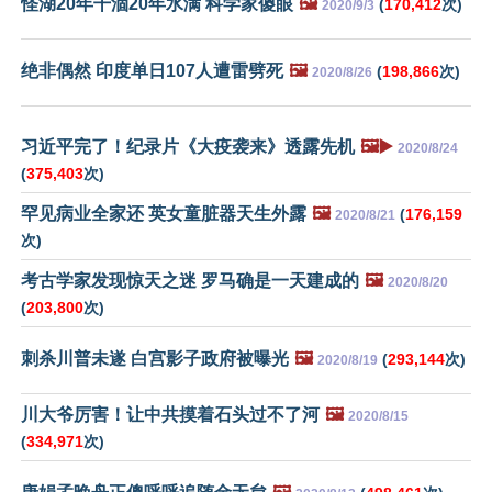
怪湖20年干涸20年水满 科学家傻眼
🖼️
(
170,412
次)
2020/9/3
绝非偶然 印度单日107人遭雷劈死
🖼️
(
198,866
次)
2020/8/26
习近平完了！纪录片《大疫袭来》透露先机
🖼️▶️
2020/8/24
(
375,403
次)
罕见病业全家还 英女童脏器天生外露
🖼️
(
176,159
2020/8/21
次)
考古学家发现惊天之迷 罗马确是一天建成的
🖼️
2020/8/20
(
203,800
次)
刺杀川普未遂 白宫影子政府被曝光
🖼️
(
293,144
次)
2020/8/19
川大爷厉害！让中共摸着石头过不了河
🖼️
2020/8/15
(
334,971
次)