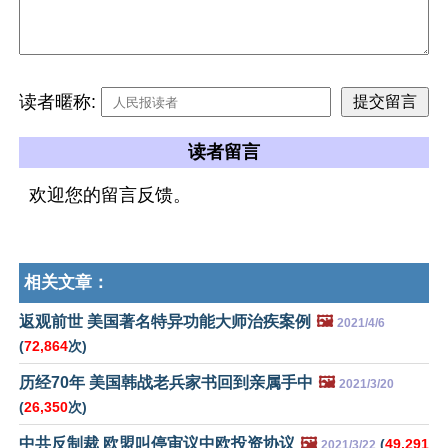
读者暱称:
读者留言
欢迎您的留言反馈。
相关文章：
返观前世 美国著名特异功能大师治疾案例
🖼️
2021/4/6
(
72,864
次)
历经70年 美国韩战老兵家书回到亲属手中
🖼️
2021/3/20
(
26,350
次)
中共反制裁 欧盟叫停审议中欧投资协议
🖼️
(
49,291
2021/3/22