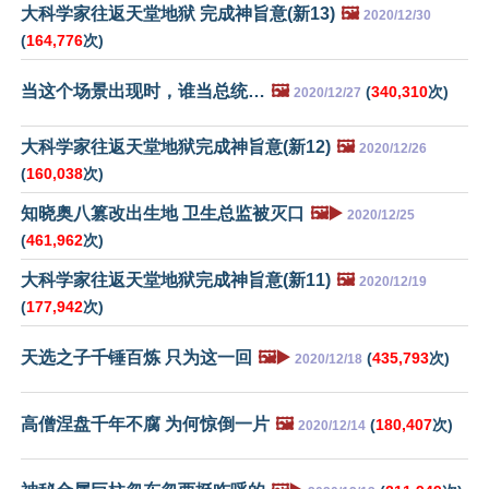
大科学家往返天堂地狱 完成神旨意(新13)
🖼️
2020/12/30
(
164,776
次)
当这个场景出现时，谁当总统…
🖼️
(
340,310
次)
2020/12/27
大科学家往返天堂地狱完成神旨意(新12)
🖼️
2020/12/26
(
160,038
次)
知晓奥八篡改出生地 卫生总监被灭口
🖼️▶️
2020/12/25
(
461,962
次)
大科学家往返天堂地狱完成神旨意(新11)
🖼️
2020/12/19
(
177,942
次)
天选之子千锤百炼 只为这一回
🖼️▶️
(
435,793
次)
2020/12/18
高僧涅盘千年不腐 为何惊倒一片
🖼️
(
180,407
次)
2020/12/14