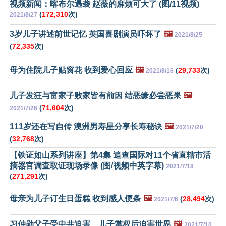
视频新闻：喀布尔遇袭 赵薇的麻烦可大了 (图/11视频)
(
172,310
次)
2021/8/27
3岁儿子讲述前世记忆 英国喜剧演员吓坏了
🖼️
2021/8/25
(
72,335
次)
母为住院儿子贴窗花 收到爱心回应
🖼️
(
29,733
次)
2021/8/16
儿子发狂与富家子败家皆有前因 结恶缘必尝恶果
🖼️
(
71,604
次)
2021/7/26
111岁还在写自传 澳洲男寿星分享长寿秘诀
🖼️
2021/7/20
(
32,768
次)
【铁证如山系列讲座】第4集 追查国际对11个省直辖市活
摘器官调查取证现场录像 (图/视频中英字幕)
2021/7/18
(
271,291
次)
母亲为儿子订生日蛋糕 收到感人便条
🖼️
(
28,494
次)
2021/7/6
习仲勋父子受中共迫害 儿子掌权后迫害世界
🖼️
2021/7/10