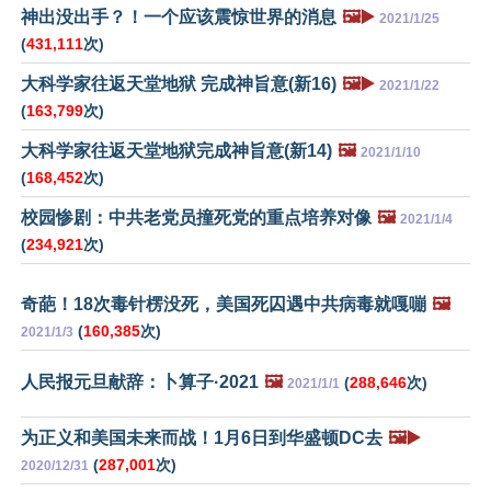
神出没出手？！一个应该震惊世界的消息
🖼️▶️
2021/1/25
(
431,111
次)
大科学家往返天堂地狱 完成神旨意(新16)
🖼️▶️
2021/1/22
(
163,799
次)
大科学家往返天堂地狱完成神旨意(新14)
🖼️
2021/1/10
(
168,452
次)
校园惨剧：中共老党员撞死党的重点培养对像
🖼️
2021/1/4
(
234,921
次)
奇葩！18次毒针楞没死，美国死囚遇中共病毒就嘎嘣
🖼️
(
160,385
次)
2021/1/3
人民报元旦献辞：卜算子·2021
🖼️
(
288,646
次)
2021/1/1
为正义和美国未来而战！1月6日到华盛顿DC去
🖼️▶️
(
287,001
次)
2020/12/31