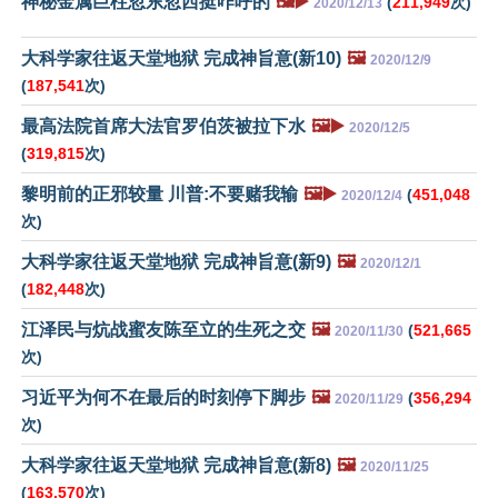
神秘金属巨柱忽东忽西挺咋呼的
🖼️▶️
(
211,949
次)
2020/12/13
大科学家往返天堂地狱 完成神旨意(新10)
🖼️
2020/12/9
(
187,541
次)
最高法院首席大法官罗伯茨被拉下水
🖼️▶️
2020/12/5
(
319,815
次)
黎明前的正邪较量 川普:不要赌我输
🖼️▶️
(
451,048
2020/12/4
次)
大科学家往返天堂地狱 完成神旨意(新9)
🖼️
2020/12/1
(
182,448
次)
江泽民与炕战蜜友陈至立的生死之交
🖼️
(
521,665
2020/11/30
次)
习近平为何不在最后的时刻停下脚步
🖼️
(
356,294
2020/11/29
次)
大科学家往返天堂地狱 完成神旨意(新8)
🖼️
2020/11/25
(
163,570
次)