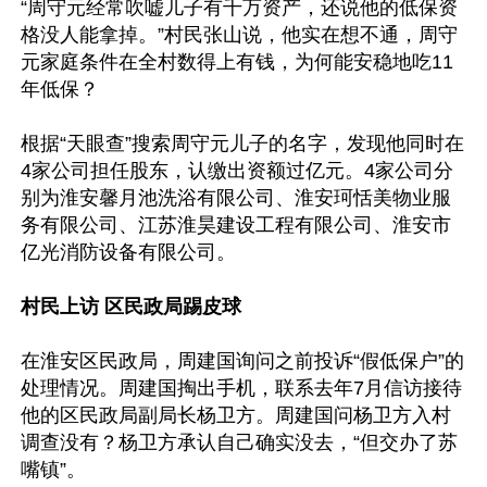
“周守元经常吹嘘儿子有千万资产，还说他的低保资
格没人能拿掉。”村民张山说，他实在想不通，周守
元家庭条件在全村数得上有钱，为何能安稳地吃11
年低保？

根据“天眼查”搜索周守元儿子的名字，发现他同时在
4家公司担任股东，认缴出资额过亿元。4家公司分
别为淮安馨月池洗浴有限公司、淮安珂恬美物业服
务有限公司、江苏淮昊建设工程有限公司、淮安市
亿光消防设备有限公司。

村民上访 区民政局踢皮球
在淮安区民政局，周建国询问之前投诉“假低保户”的
处理情况。周建国掏出手机，联系去年7月信访接待
他的区民政局副局长杨卫方。周建国问杨卫方入村
调查没有？杨卫方承认自己确实没去，“但交办了苏
嘴镇”。
