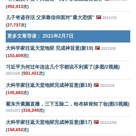
(
452,013
次)
儿子奇迹存活 父亲靠信仰面对"最大恐惧"
🖼️
2021/7/2
(
27,737
次)
更多文章导读：
2021年2月7日
大科学家往返天堂地狱 完成神旨意(新19)
🖼️
2021/2/8
(
153,609
次)
习近平为何过年连这几个字都说不利索了(多图/2视频)
(
501,421
次)
2021/2/6
大科学家往返天堂地狱完成神旨意(新18)
🖼️
2021/2/4
(
145,683
次)
翟东升素颜直播，三下五除二，给布林肯卸了妆(图/3视频)
(
316,249
次)
2021/2/1
大科学家往返天堂地狱完成神旨意(新17)
🖼️
2021/1/29
(
158,652
次)