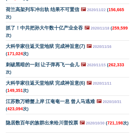
荷兰高架列车冲出轨 结果不可置信
🖼️
(
156,665
2020/11/22
次)
抓了！中共把孙大午数十亿产业全吞
🖼️
(
259,599
2020/11/18
次)
大科学家往返天堂地狱 完成神旨意(7)
🖼️
2020/11/16
(
171,024
次)
刺破黑暗的一刻 让子弹再飞一会儿
🖼️
(
262,333
2020/11/15
次)
大科学家往返天堂地狱 完成神旨意(6)
🖼️
2020/11/11
(
149,351
次)
江苏数万螃蟹上岸 江奄奄一息 曾人马逃难
🖼️
2020/10/31
(
423,094
次)
隐居数百年的族群出来给川普投票
🖼️
(
721,198
次)
2020/10/30