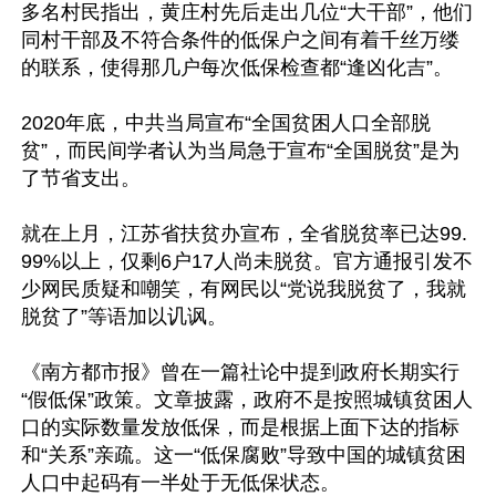
多名村民指出，黄庄村先后走出几位“大干部”，他们
同村干部及不符合条件的低保户之间有着千丝万缕
的联系，使得那几户每次低保检查都“逢凶化吉”。

2020年底，中共当局宣布“全国贫困人口全部脱
贫”，而民间学者认为当局急于宣布“全国脱贫”是为
了节省支出。

就在上月，江苏省扶贫办宣布，全省脱贫率已达99.
99%以上，仅剩6户17人尚未脱贫。官方通报引发不
少网民质疑和嘲笑，有网民以“党说我脱贫了，我就
脱贫了”等语加以讥讽。

《南方都市报》曾在一篇社论中提到政府长期实行
“假低保”政策。文章披露，政府不是按照城镇贫困人
口的实际数量发放低保，而是根据上面下达的指标
和“关系”亲疏。这一“低保腐败”导致中国的城镇贫困
人口中起码有一半处于无低保状态。
