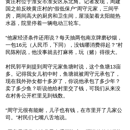
黄庄村位于淮安市淮安区东北角。记者发现，周建
国之前反映黄庄村的“假低保户”周守元家，三间平
房，两间高大的厨房和卫生间，屋顶架着太阳能热
水器，院里停着一辆电动三轮车。

“他家经济条件还用说？每天抽两包南京牌磨砂烟，
一包16元（人民币，下同），没钱哪消费得起？”村
民陈刚说，他没事就去打麻将，玩（赌）得很大。

村民郭平则提到周守元家鱼塘时说，这个鱼塘13亩
多。记得我女儿初中时，鱼塘就被周守元承包了，
现在我外孙女都十多岁了，你说他承包了多少年？
卖了多少鱼？听说他给村里交了钱，可我们从来没
在村务公开栏里见到钱数。

“周守元很有能耐，儿子也有钱，在市里开了几家公
司。”村民们七嘴八舌地说。
