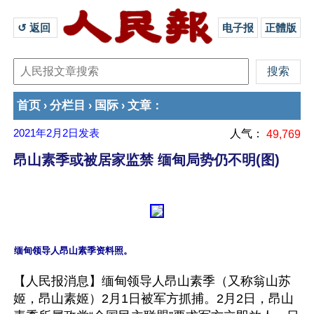
↺ 返回 
电子报
正體版
首页
分栏目
国际
文章
›
›
›
：
2021年2月2日
发表
人气：
49,769
昂山素季或被居家监禁 缅甸局势仍不明(图)
【人民报消息】缅甸领导人昂山素季（又称翁山苏
姬，昂山素姬）2月1日被军方抓捕。2月2日，昂山