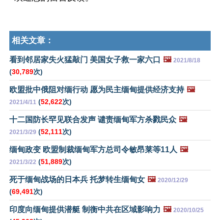
相关文章：
看到邻居家失火猛敲门 美国女子救一家六口
🖼️
2021/8/18
(
30,789
次)
欧盟批中俄阻对缅行动 愿为民主缅甸提供经济支持
🖼️
(
52,622
次)
2021/4/11
十二国防长罕见联合发声 谴责缅甸军方杀戮民众
🖼️
(
52,111
次)
2021/3/29
缅甸政变 欧盟制裁缅甸军方总司令敏昂莱等11人
🖼️
(
51,889
次)
2021/3/22
死于缅甸战场的日本兵 托梦转生缅甸女
🖼️
2020/12/29
(
69,491
次)
印度向缅甸提供潜艇 制衡中共在区域影响力
🖼️
2020/10/25