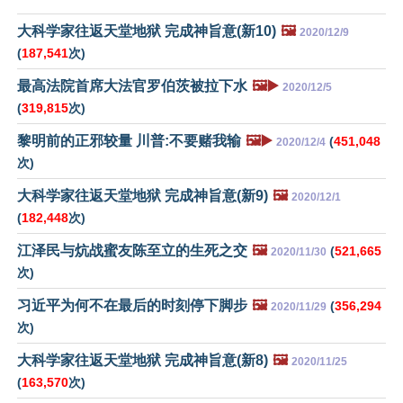
大科学家往返天堂地狱 完成神旨意(新10)
🖼️
2020/12/9
(
187,541
次)
最高法院首席大法官罗伯茨被拉下水
🖼️▶️
2020/12/5
(
319,815
次)
黎明前的正邪较量 川普:不要赌我输
🖼️▶️
(
451,048
2020/12/4
次)
大科学家往返天堂地狱 完成神旨意(新9)
🖼️
2020/12/1
(
182,448
次)
江泽民与炕战蜜友陈至立的生死之交
🖼️
(
521,665
2020/11/30
次)
习近平为何不在最后的时刻停下脚步
🖼️
(
356,294
2020/11/29
次)
大科学家往返天堂地狱 完成神旨意(新8)
🖼️
2020/11/25
(
163,570
次)