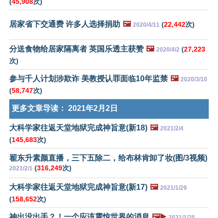
(
45,908
次)
居家省下交通费 许多人选择捐助
🖼️
(
22,442
次)
2020/4/11
分送食物给居家隔离者 英国乐透主获赞
🖼️
(
27,223
2020/4/2
次)
参与千人计划涉欺诈 美教授认罪面临10年监禁
🖼️
2020/3/10
(
58,747
次)
更多文章导读：
2021年2月2日
大科学家往返天堂地狱完成神旨意(新18)
🖼️
2021/2/4
(
145,683
次)
翟东升素颜直播，三下五除二，给布林肯卸了妆(图/3视频)
(
316,249
次)
2021/2/1
大科学家往返天堂地狱完成神旨意(新17)
🖼️
2021/1/29
(
158,652
次)
神出没出手？！一个应该震惊世界的消息
🖼️▶️
2021/1/25