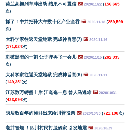
荷兰高架列车冲出轨 结果不可置信
🖼️
(
156,665
2020/11/22
次)
抓了！中共把孙大午数十亿产业全吞
🖼️
(
259,599
2020/11/18
次)
大科学家往返天堂地狱 完成神旨意(7)
🖼️
2020/11/16
(
171,024
次)
刺破黑暗的一刻 让子弹再飞一会儿
🖼️
(
262,333
2020/11/15
次)
大科学家往返天堂地狱 完成神旨意(6)
🖼️
2020/11/11
(
149,351
次)
江苏数万螃蟹上岸 江奄奄一息 曾人马逃难
🖼️
2020/10/31
(
423,094
次)
隐居数百年的族群出来给川普投票
🖼️
(
721,198
次)
2020/10/30
老井冒烟 ！四川村民打脸砖家 引发地震
🖼️
2020/10/29