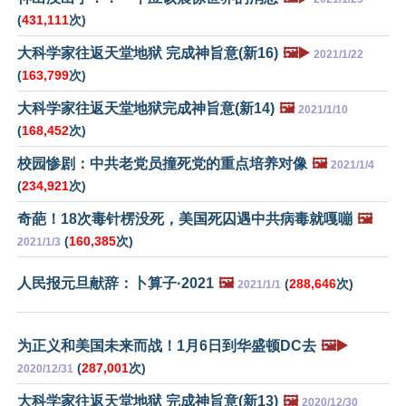
(
431,111
次)
大科学家往返天堂地狱 完成神旨意(新16)
🖼️▶️
2021/1/22
(
163,799
次)
大科学家往返天堂地狱完成神旨意(新14)
🖼️
2021/1/10
(
168,452
次)
校园惨剧：中共老党员撞死党的重点培养对像
🖼️
2021/1/4
(
234,921
次)
奇葩！18次毒针楞没死，美国死囚遇中共病毒就嘎嘣
🖼️
(
160,385
次)
2021/1/3
人民报元旦献辞：卜算子·2021
🖼️
(
288,646
次)
2021/1/1
为正义和美国未来而战！1月6日到华盛顿DC去
🖼️▶️
(
287,001
次)
2020/12/31
大科学家往返天堂地狱 完成神旨意(新13)
🖼️
2020/12/30