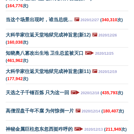
(
164,776
次)
当这个场景出现时，谁当总统…
🖼️
(
340,310
次)
2020/12/27
大科学家往返天堂地狱完成神旨意(新12)
🖼️
2020/12/26
(
160,038
次)
知晓奥八篡改出生地 卫生总监被灭口
🖼️▶️
2020/12/25
(
461,962
次)
大科学家往返天堂地狱完成神旨意(新11)
🖼️
2020/12/19
(
177,942
次)
天选之子千锤百炼 只为这一回
🖼️▶️
(
435,793
次)
2020/12/18
高僧涅盘千年不腐 为何惊倒一片
🖼️
(
180,407
次)
2020/12/14
神秘金属巨柱忽东忽西挺咋呼的
🖼️▶️
(
211,949
次)
2020/12/13