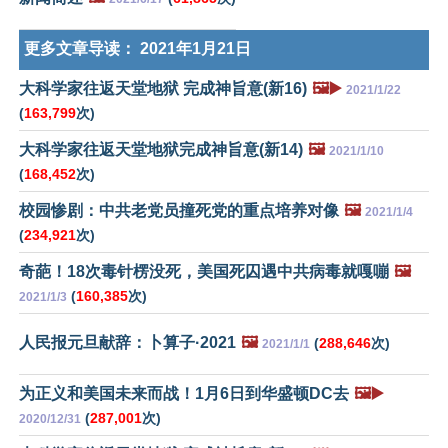
更多文章导读：
2021年1月21日
大科学家往返天堂地狱 完成神旨意(新16)
🖼️▶️
2021/1/22
(
163,799
次)
大科学家往返天堂地狱完成神旨意(新14)
🖼️
2021/1/10
(
168,452
次)
校园惨剧：中共老党员撞死党的重点培养对像
🖼️
2021/1/4
(
234,921
次)
奇葩！18次毒针楞没死，美国死囚遇中共病毒就嘎嘣
🖼️
(
160,385
次)
2021/1/3
人民报元旦献辞：卜算子·2021
🖼️
(
288,646
次)
2021/1/1
为正义和美国未来而战！1月6日到华盛顿DC去
🖼️▶️
(
287,001
次)
2020/12/31