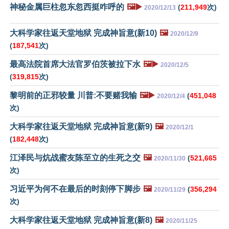
神秘金属巨柱忽东忽西挺咋呼的
🖼️▶️
(
211,949
次)
2020/12/13
大科学家往返天堂地狱 完成神旨意(新10)
🖼️
2020/12/9
(
187,541
次)
最高法院首席大法官罗伯茨被拉下水
🖼️▶️
2020/12/5
(
319,815
次)
黎明前的正邪较量 川普:不要赌我输
🖼️▶️
(
451,048
2020/12/4
次)
大科学家往返天堂地狱 完成神旨意(新9)
🖼️
2020/12/1
(
182,448
次)
江泽民与炕战蜜友陈至立的生死之交
🖼️
(
521,665
2020/11/30
次)
习近平为何不在最后的时刻停下脚步
🖼️
(
356,294
2020/11/29
次)
大科学家往返天堂地狱 完成神旨意(新8)
🖼️
2020/11/25