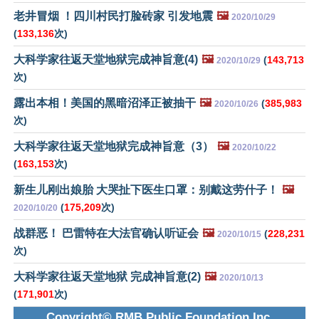
老井冒烟 ！四川村民打脸砖家 引发地震
🖼️
2020/10/29
(
133,136
次)
大科学家往返天堂地狱完成神旨意(4)
🖼️
(
143,713
2020/10/29
次)
露出本相！美国的黑暗沼泽正被抽干
🖼️
(
385,983
2020/10/26
次)
大科学家往返天堂地狱完成神旨意（3）
🖼️
2020/10/22
(
163,153
次)
新生儿刚出娘胎 大哭扯下医生口罩：别戴这劳什子！
🖼️
(
175,209
次)
2020/10/20
战群恶！ 巴雷特在大法官确认听证会
🖼️
(
228,231
2020/10/15
次)
大科学家往返天堂地狱 完成神旨意(2)
🖼️
2020/10/13
(
171,901
次)
Copyright© RMB Public Foundation Inc.