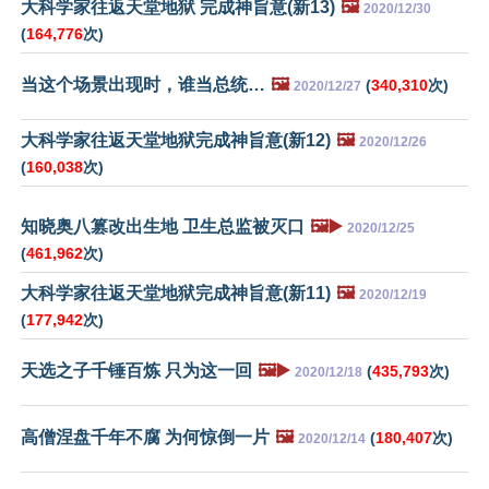
大科学家往返天堂地狱 完成神旨意(新13)
🖼️
2020/12/30
(
164,776
次)
当这个场景出现时，谁当总统…
🖼️
(
340,310
次)
2020/12/27
大科学家往返天堂地狱完成神旨意(新12)
🖼️
2020/12/26
(
160,038
次)
知晓奥八篡改出生地 卫生总监被灭口
🖼️▶️
2020/12/25
(
461,962
次)
大科学家往返天堂地狱完成神旨意(新11)
🖼️
2020/12/19
(
177,942
次)
天选之子千锤百炼 只为这一回
🖼️▶️
(
435,793
次)
2020/12/18
高僧涅盘千年不腐 为何惊倒一片
🖼️
(
180,407
次)
2020/12/14