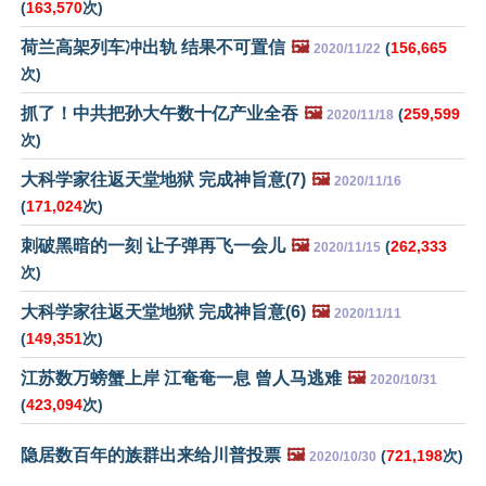
(
163,570
次)
荷兰高架列车冲出轨 结果不可置信
🖼️
(
156,665
2020/11/22
次)
抓了！中共把孙大午数十亿产业全吞
🖼️
(
259,599
2020/11/18
次)
大科学家往返天堂地狱 完成神旨意(7)
🖼️
2020/11/16
(
171,024
次)
刺破黑暗的一刻 让子弹再飞一会儿
🖼️
(
262,333
2020/11/15
次)
大科学家往返天堂地狱 完成神旨意(6)
🖼️
2020/11/11
(
149,351
次)
江苏数万螃蟹上岸 江奄奄一息 曾人马逃难
🖼️
2020/10/31
(
423,094
次)
隐居数百年的族群出来给川普投票
🖼️
(
721,198
次)
2020/10/30