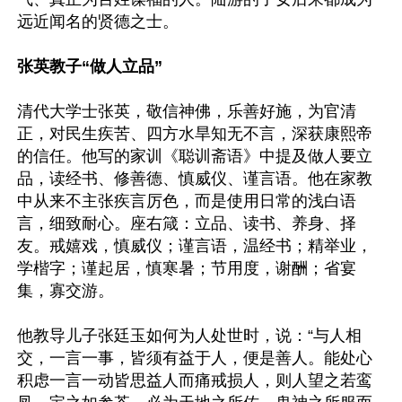
远近闻名的贤德之士。

张英教子“做人立品”
清代大学士张英，敬信神佛，乐善好施，为官清
正，对民生疾苦、四方水旱知无不言，深获康熙帝
的信任。他写的家训《聪训斋语》中提及做人要立
品，读经书、修善德、慎威仪、谨言语。他在家教
中从来不主张疾言厉色，而是使用日常的浅白语
言，细致耐心。座右箴：立品、读书、养身、择
友。戒嬉戏，慎威仪；谨言语，温经书；精举业，
学楷字；谨起居，慎寒暑；节用度，谢酬；省宴
集，寡交游。

他教导儿子张廷玉如何为人处世时，说：“与人相
交，一言一事，皆须有益于人，便是善人。能处心
积虑一言一动皆思益人而痛戒损人，则人望之若鸾