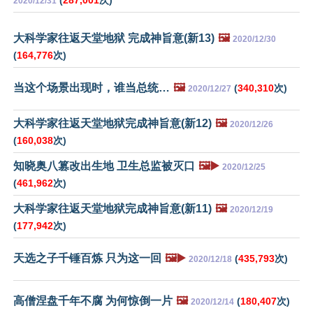
(
287,001
次)
2020/12/31
大科学家往返天堂地狱 完成神旨意(新13)
🖼️
2020/12/30
(
164,776
次)
当这个场景出现时，谁当总统…
🖼️
(
340,310
次)
2020/12/27
大科学家往返天堂地狱完成神旨意(新12)
🖼️
2020/12/26
(
160,038
次)
知晓奥八篡改出生地 卫生总监被灭口
🖼️▶️
2020/12/25
(
461,962
次)
大科学家往返天堂地狱完成神旨意(新11)
🖼️
2020/12/19
(
177,942
次)
天选之子千锤百炼 只为这一回
🖼️▶️
(
435,793
次)
2020/12/18
高僧涅盘千年不腐 为何惊倒一片
🖼️
(
180,407
次)
2020/12/14