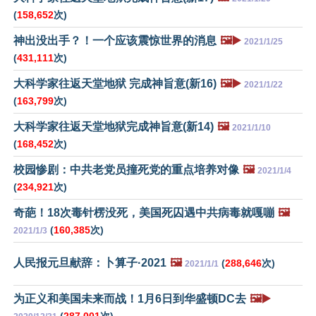
(
158,652
次)
神出没出手？！一个应该震惊世界的消息
🖼️▶️
2021/1/25
(
431,111
次)
大科学家往返天堂地狱 完成神旨意(新16)
🖼️▶️
2021/1/22
(
163,799
次)
大科学家往返天堂地狱完成神旨意(新14)
🖼️
2021/1/10
(
168,452
次)
校园惨剧：中共老党员撞死党的重点培养对像
🖼️
2021/1/4
(
234,921
次)
奇葩！18次毒针楞没死，美国死囚遇中共病毒就嘎嘣
🖼️
(
160,385
次)
2021/1/3
人民报元旦献辞：卜算子·2021
🖼️
(
288,646
次)
2021/1/1
为正义和美国未来而战！1月6日到华盛顿DC去
🖼️▶️