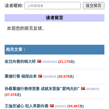
读者暱称:
读者留言
欢迎您的留言反馈。
相关文章：
改过向善的钱大经
🖼️
(
21,175
次)
2019/12/24
重德行善 福报自来
🖼️
(
30,679
次)
2019/5/10
孙晷重德行善得贤妻 成就东晋版"梁鸿夫妇"
🖼️
2018/8/15
(
37,076
次)
王伽至诚心 犯人革新向善
🖼️
(
34,467
次)
2018/3/3