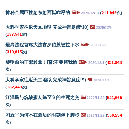
神秘金属巨柱忽东忽西挺咋呼的
🖼️▶️
(
211,949
次)
2020/12/13
大科学家往返天堂地狱 完成神旨意(新10)
🖼️
2020/12/9
(
187,541
次)
最高法院首席大法官罗伯茨被拉下水
🖼️▶️
2020/12/5
(
319,815
次)
黎明前的正邪较量 川普:不要赌我输
🖼️▶️
(
451,048
2020/12/4
次)
大科学家往返天堂地狱 完成神旨意(新9)
🖼️
2020/12/1
(
182,448
次)
江泽民与炕战蜜友陈至立的生死之交
🖼️
(
521,665
2020/11/30
次)
习近平为何不在最后的时刻停下脚步
🖼️
(
356,294
2020/11/29
次)