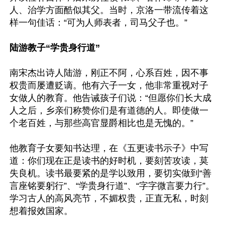
人、治学方面酷似其父。当时，京洛一带流传着这
样一句佳话：“可为人师表者，司马父子也。”

陆游教子“学贵身行道”
南宋杰出诗人陆游，刚正不阿，心系百姓，因不事
权贵而屡遭贬谪。他有六子一女，他非常重视对子
女做人的教育。他告诫孩子们说：“但愿你们长大成
人之后，乡亲们称赞你们是有道德的人。即使做一
个老百姓，与那些高官显爵相比也是无愧的。”

他教育子女要知书达理，在《五更读书示子》中写
道：你们现在正是读书的好时机，要刻苦攻读，莫
失良机。读书最要紧的是学以致用，要切实做到“善
言座铭要躬行”、“学贵身行道”、“字字微言要力行”。
学习古人的高风亮节，不媚权贵，正直无私，时刻
想着报效国家。
