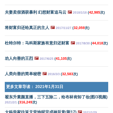
夫妻卖假酒获暴利 幻想财富追马云
🖼️
(
42,985
次)
2018/1/18
将财富归还给真正的主人
🖼️
(
32,059
次)
2017/11/27
杜特尔特：马科斯家族有意归还财富
🖼️
(
44,018
次)
2017/8/30
劝人向善的王烈
🖼️
(
41,105
次)
2017/6/25
人类向善的简单秘密
🖼️
(
32,583
次)
2016/3/3
更多文章导读：
2021年1月31日
翟东升素颜直播，三下五除二，给布林肯卸了妆(图/3视频)
(
316,249
次)
2021/2/1
大科学家往返天堂地狱完成神旨意(新17)
🖼️
2021/1/29