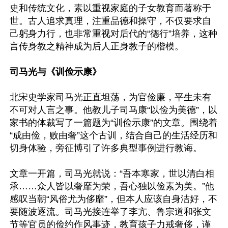
史和传统文化，素以重视家庭的子女教育而著称于
世。古人追求真理，注重品德和操守，不仅要求自
己躬身力行，也非常重视对后代的“德行”培养，这种
言传身教之精神成为后人正身教子的楷模。

司马光与《训俭示康》
北宋史学家司马光正直坦荡，为官俭廉，平生未有
不可对人言之事。他教儿子司马康“以俭为美德”，以
家书的体裁写了一篇题为“训俭示康”的文章。围绕着
“成由俭，败由奢”这个古训，结合自己的生活经历和
切身体验，旁征博引了许多典型事例进行教诲。

文章一开篇，司马光就说：“吾本寒家，世以清白相
承……众人皆以奢靡为荣，吾心独以俭素为美。”他
感叹当朝“风俗尤为侈靡”，但本人应该自身洁好，不
要随波逐流。司马光接连举了李亢、鲁宗道和张文
节等官员的俭约作风事迹，教育孩子力戒奢侈，谨