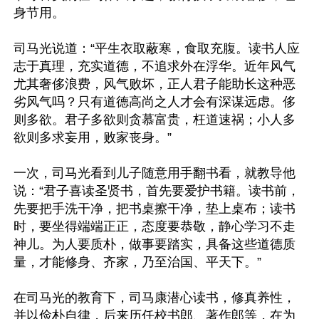
身节用。

司马光说道：“平生衣取蔽寒，食取充腹。读书人应
志于真理，充实道德，不追求外在浮华。近年风气
尤其奢侈浪费，风气败坏，正人君子能助长这种恶
劣风气吗？只有道德高尚之人才会有深谋远虑。侈
则多欲。君子多欲则贪慕富贵，枉道速祸；小人多
欲则多求妄用，败家丧身。”

一次，司马光看到儿子随意用手翻书看，就教导他
说：“君子喜读圣贤书，首先要爱护书籍。读书前，
先要把手洗干净，把书桌擦干净，垫上桌布；读书
时，要坐得端端正正，态度要恭敬，静心学习不走
神儿。为人要质朴，做事要踏实，具备这些道德质
量，才能修身、齐家，乃至治国、平天下。”

在司马光的教育下，司马康潜心读书，修真养性，
并以俭朴自律，后来历任校书郎、著作郎等，在为