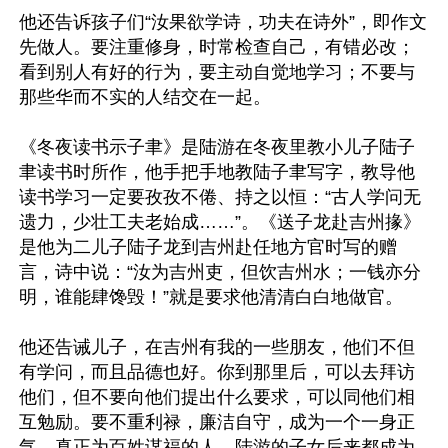
他还告诉孩子们“汝果欲学诗，功夫在诗外”，即作文
先做人。要注重修身，时常检查自己，有错必改；
看到别人有好的行为，要主动自觉地学习；不要与
那些华而不实的人结交在一起。

《冬夜读书示子聿》是陆游在冬夜里教小儿子陆子
聿读书时所作，他手把手地教陆子聿写字，教导他
读书学习一定要孜孜不倦、持之以恒：“古人学问无
遗力，少壮工夫老始成……”。《送子龙赴吉州掾》
是他为二儿子陆子龙到吉州赴任地方官时写的赠
言，诗中说：“汝为吉州吏，但饮吉州水；一钱亦分
明，谁能肆馋毁！”就是要求他清清白白地做官。

他还告诫儿子，在吉州有我的一些朋友，他们不但
有学问，而且品德也好。你到那里后，可以去拜访
他们，但不要向他们提出什么要求，可以同他们相
互勉励。要不重利禄，廉洁自守，成为一个一身正
气、真正为百姓谋福的人。陆游的子女后来都成为