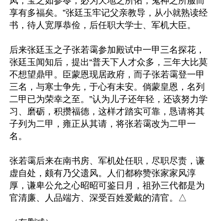
凤，宝之如参苓，必为天地之所佑，鬼神之所服而
享有多福矣。”张廷玉牢记父亲教导，从小就熟读经
书，待人宽厚恭俭，后任职大学士、军机大臣。

后来张廷玉之子张若霭参加殿试中一甲三名探花，
张廷玉闻知后，提出“普天下人才众多，三年大比莫
不想望鼎甲。臣蒙恩现居政府，而子张若霭登一甲
三名，与寒士争先，于心有未安。倘蒙皇恩，名列
二甲已为荣幸之至。”认为儿子还年轻，还该努力学
习、磨砺，积攒福德，这样才踏实可靠，恳请将其
子列为二甲，雍正从其请，将张若霭改为二甲一
名。

张若霭后来在南书房、军机处任职，尽职尽责，谦
虚自处，颇有乃父遗风。人们都称赞张家家风淳
厚，谦卑公允之心昭昭可鉴日月，祖孙三代都是为
官清廉、人品端方、深受百姓爱戴的清官。△
