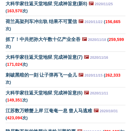
大科学家往返天堂地狱 完成神旨意(新8)
🖼️
2020/11/25
(
163,570
次)
荷兰高架列车冲出轨 结果不可置信
🖼️
(
156,665
2020/11/22
次)
抓了！中共把孙大午数十亿产业全吞
🖼️
(
259,599
2020/11/18
次)
大科学家往返天堂地狱 完成神旨意(7)
🖼️
2020/11/16
(
171,024
次)
刺破黑暗的一刻 让子弹再飞一会儿
🖼️
(
262,333
2020/11/15
次)
大科学家往返天堂地狱 完成神旨意(6)
🖼️
2020/11/11
(
149,351
次)
江苏数万螃蟹上岸 江奄奄一息 曾人马逃难
🖼️
2020/10/31
(
423,094
次)