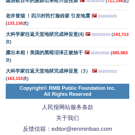
隐居数百年的族群出来给川普投票
🖼️
(
721,198
次)
2020/10/30
老井冒烟 ！四川村民打脸砖家 引发地震
🖼️
2020/10/29
(
133,136
次)
大科学家往返天堂地狱完成神旨意(4)
🖼️
(
143,713
2020/10/29
次)
露出本相！美国的黑暗沼泽正被抽干
🖼️
(
385,983
2020/10/26
次)
大科学家往返天堂地狱完成神旨意（3）
🖼️
2020/10/22
(
163,153
次)
Copyright© RMB Public Foundation Inc.
All Rights Reserved
人民报网站服务条款
关于我们
反馈信箱：
editor@renminbao.com