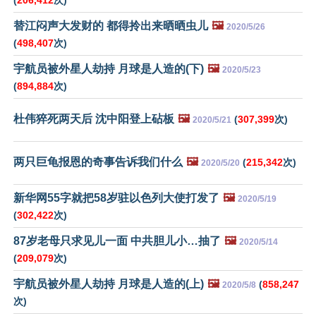
(
206,412
次)
替江闷声大发财的 都得拎出来晒晒虫儿
🖼️
2020/5/26
(
498,407
次)
宇航员被外星人劫持 月球是人造的(下)
🖼️
2020/5/23
(
894,884
次)
杜伟猝死两天后 沈中阳登上砧板
🖼️
(
307,399
次)
2020/5/21
两只巨龟报恩的奇事告诉我们什么
🖼️
(
215,342
次)
2020/5/20
新华网55字就把58岁驻以色列大使打发了
🖼️
2020/5/19
(
302,422
次)
87岁老母只求见儿一面 中共胆儿小…抽了
🖼️
2020/5/14
(
209,079
次)
宇航员被外星人劫持 月球是人造的(上)
🖼️
(
858,247
2020/5/8
次)