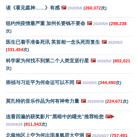
读《看见瘟神……》有感
🖼️
(
260,372
次)
2020/5/6
纽约州疫情最严重 加州长要钱不要命
🖼️
(
298,238
2020/5/5
次)
医生已着手准备死讯 英首相一念头死而复生
🖼️
2020/5/3
(
331,454
次)
科学家为何找不到第二个人类宜居行星
🖼️
(
802,021
2020/5/2
次)
崇祯与习近平为何命运可以不同
🖼️
(
344,490
次)
2020/5/1
莫扎特的音乐作品为何有神奇力量
🖼️
(
224,671
次)
2020/4/30
连看四遍的获奖影片“黑暗中的曙光”推荐给您
🖼️▶️
(
811,543
次)
2020/4/28
北极地区上空为何出现臭氧层大空洞
🖼️
(
757,491
2020/4/27