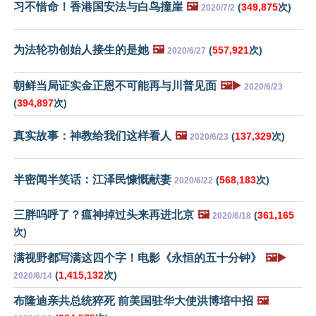
习不惜命！香港国安法与白鸟撞崖
🖼️
(
349,875
次)
2020/7/2
为法轮功创始人接生的是她
🖼️
(
557,921
次)
2020/6/27
朝鲜当局证实金正恩不可能再与川普见面
🖼️▶️
2020/6/23
(
394,897
次)
真实故事：神教给我们这样看人
🖼️
(
137,329
次)
2020/6/23
半密闻半笑话：江泽民慷慨献妻
(
568,183
次)
2020/6/22
三胖呜呼了？瘟神掉过头来再进北京
🖼️
(
361,165
2020/6/18
次)
满视野都写满这四个字！电影《永恒的五十分钟》
🖼️▶️
(
1,415,132
次)
2020/6/14
布隆迪亲共总统猝死 前美国驻华大使洪博培中招
🖼️