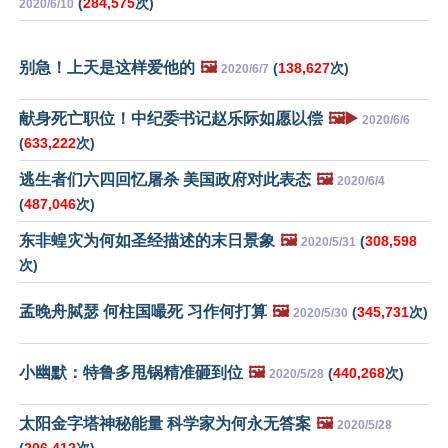
(
284,575
次)
2020/6/10
别急！上天是这样爱他的
🖼️
(
138,627
次)
2020/6/7
献身死亡职位！中纪委书记赵乐际如愿以偿
🖼️▶️
2020/6/6
(
633,222
次)
逃生者们六四回忆屠杀 美国政府对此表态
🖼️
2020/6/4
(
487,046
次)
东非蝗灾为何如圣经描述的末日景象
🖼️
(
308,598
2020/5/31
次)
孟晚舟脦瑟 何柱国嘬死 习作何打算
🖼️
(
345,731
次)
2020/5/30
小幽默：特鲁多甩锅精准砸到位
🖼️
(
440,268
次)
2020/5/28
太阳金字塔神秘能量 科学家为何永无答案
🖼️
2020/5/28