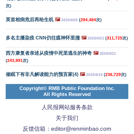
次)
英首相病危后再给生机
🖼️
(
294,484
次)
2020/4/26
多名主播染疫 CNN仍往瘟神怀里撞
🖼️
(
311,725
次)
2020/4/23
西方康复者亲述从疫情中死里逃生的神奇
🖼️
2020/4/21
(
243,991
次)
催眠下有非凡解读能力的预言家(4)
🖼️
(
236,729
次)
2020/4/19
Copyright© RMB Public Foundation Inc.
All Rights Reserved
人民报网站服务条款
关于我们
反馈信箱：
editor@renminbao.com