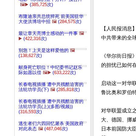
🖼️▶️
(
385,725
次)
布隆迪亲共总统猝死 前美国驻华
大使洪博培中招
🖼️
(
284,575
次)
【人民报消息】
最让章天亮博士感动的一件事
🖼️
中共带来的全
▶️
(
422,316
次)
别急！上天是这样爱他的
🖼️
(
138,627
次)
《华尔街日报》
的担忧已如何在
献身死亡职位！中纪委书记赵乐
际如愿以偿
🖼️▶️
(
633,222
次)
启动这一对华
长春电视插播 遭中共残酷迫害的
法轮功学员(下)
🖼️
(
285,818
次)
鲁比奥和罗伯特
长春电视插播 遭中共残酷迫害的
法轮功学员(上)(多图/视频))
对华联盟成立
(
316,593
次)
大、德国、挪
逃生者们六四回忆屠杀 美国政府
日本前国防大
对此表态
🖼️
(
487,046
次)