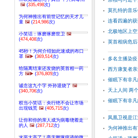
🖼️
(
335,498
次)
莫扎特的音乐
为何神推出有前世记忆的天才儿
连看四遍的获
童
🖼️
(
214,986
次)
北极地区上空
小笑话：琢磨琢磨世卫
🖼️
(
474,408
次)
英首相病危后
45秒！为何介绍如此速成的布口
罩
🖼️▶️
(
369,514
次)
多名主播染疫
给隔离结束还发烧的英首相一药
西方康复者亲
方
🖼️▶️
(
376,809
次)
催眠下有非凡
诚念这九个字 外孙退烧了
🖼️
天上人间 两
(
340,706
次)
催眠下有非凡
权当小笑话：央行绝不会让市场
出现钱荒
🖼️
(
405,715
次)
凤凰卫视是江
让你和你的亲人成为病毒绕着走
的人
🖼️
(
287,712
次)
为何神推出有
水平太高了！毫无雕琢痕迹的微