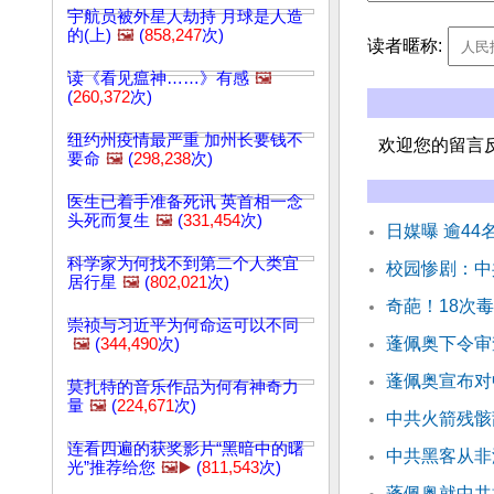
宇航员被外星人劫持 月球是人造
的(上)
🖼️
(
858,247
次)
读者暱称:
读《看见瘟神……》有感
🖼️
(
260,372
次)
纽约州疫情最严重 加州长要钱不
欢迎您的留言
要命
🖼️
(
298,238
次)
医生已着手准备死讯 英首相一念
头死而复生
🖼️
(
331,454
次)
日媒曝 逾44
科学家为何找不到第二个人类宜
校园惨剧：中
居行星
🖼️
(
802,021
次)
奇葩！18次
崇祯与习近平为何命运可以不同
蓬佩奥下令审
🖼️
(
344,490
次)
蓬佩奥宣布对
莫扎特的音乐作品为何有神奇力
量
🖼️
(
224,671
次)
中共火箭残骸
连看四遍的获奖影片“黑暗中的曙
中共黑客从非
光”推荐给您
🖼️▶️
(
811,543
次)
蓬佩奥就中共