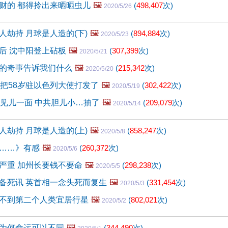
财的 都得拎出来晒晒虫儿
🖼️
(
498,407
次)
2020/5/26
人劫持 月球是人造的(下)
🖼️
(
894,884
次)
2020/5/23
后 沈中阳登上砧板
🖼️
(
307,399
次)
2020/5/21
的奇事告诉我们什么
🖼️
(
215,342
次)
2020/5/20
就把58岁驻以色列大使打发了
🖼️
(
302,422
次)
2020/5/19
求见儿一面 中共胆儿小…抽了
🖼️
(
209,079
次)
2020/5/14
人劫持 月球是人造的(上)
🖼️
(
858,247
次)
2020/5/8
……》有感
🖼️
(
260,372
次)
2020/5/6
严重 加州长要钱不要命
🖼️
(
298,238
次)
2020/5/5
备死讯 英首相一念头死而复生
🖼️
(
331,454
次)
2020/5/3
不到第二个人类宜居行星
🖼️
(
802,021
次)
2020/5/2
为何命运可以不同
🖼️
(
344,490
次)