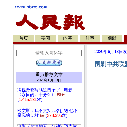
首页
要闻
内幕
时事
幽默
2020年6月13日
围剿中共联盟
重点推荐文章
2020年6月13日
满视野都写满这四个字！电影
《永恒的五十分钟》
🖼️▶️
(
1,415,131
次)
欧文斯：我不支持弗洛伊德,他不
是我的英雄
🖼️
(
278,395
次)
电影《永恒的五十分钟》预告片