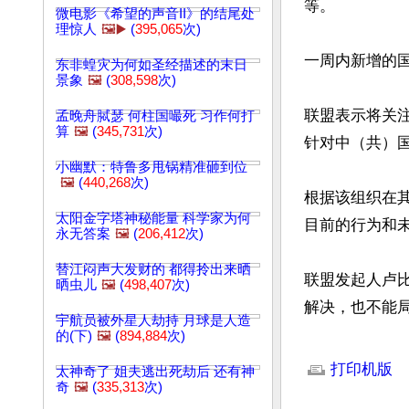
等。

微电影《希望的声音II》的结尾处
理惊人
🖼️▶️
(
395,065
次)
一周内新增的国
东非蝗灾为何如圣经描述的末日
景象
🖼️
(
308,598
次)
联盟表示将关
孟晚舟脦瑟 何柱国嘬死 习作何打
算
🖼️
(
345,731
次)
针对中（共）
小幽默：特鲁多甩锅精准砸到位
🖼️
(
440,268
次)
根据该组织在
太阳金字塔神秘能量 科学家为何
目前的行为和未
永无答案
🖼️
(
206,412
次)
替江闷声大发财的 都得拎出来晒
联盟发起人卢比
晒虫儿
🖼️
(
498,407
次)
解决，也不能局
宇航员被外星人劫持 月球是人造
的(下)
🖼️
(
894,884
次)
文章网址: http://w
打印机版
太神奇了 姐夫逃出死劫后 还有神
奇
🖼️
(
335,313
次)