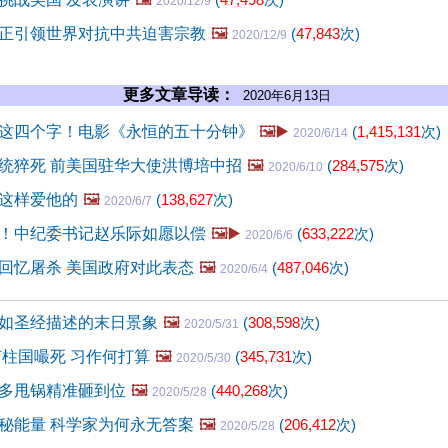
2020/12/9
正引领世界对抗中共迫害宗教
🖼️
(
47,843
次)
2020/12/9
更多文章导读：
2020年6月13日
这四个字！电影《永恒的五十分钟》
🖼️▶️
(
1,415,131
次)
2020/6/14
统猝死 前美国驻华大使洪博培中招
🖼️
(
284,575
次)
2020/6/10
这样爱他的
🖼️
(
138,627
次)
2020/6/7
！中纪委书记赵乐际如愿以偿
🖼️▶️
(
633,222
次)
2020/6/6
回忆屠杀 美国政府对此表态
🖼️
(
487,046
次)
2020/6/4
如圣经描述的末日景象
🖼️
(
308,598
次)
2020/5/31
何柱国嘬死 习作何打算
🖼️
(
345,731
次)
2020/5/30
多甩锅精准砸到位
🖼️
(
440,268
次)
2020/5/28
秘能量 科学家为何永无答案
🖼️
(
206,412
次)
2020/5/28