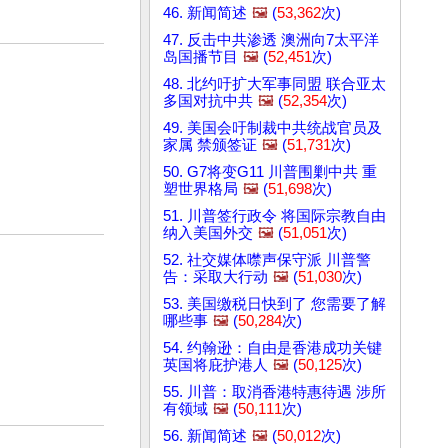
46. 新闻简述
🖼️
(
53,362
次)
47. 反击中共渗透 澳洲向7太平洋
岛国播节目
🖼️
(
52,451
次)
48. 北约吁扩大军事同盟 联合亚太
多国对抗中共
🖼️
(
52,354
次)
49. 美国会吁制裁中共统战官员及
家属 禁颁签证
🖼️
(
51,731
次)
50. G7将变G11 川普围剿中共 重
塑世界格局
🖼️
(
51,698
次)
51. 川普签行政令 将国际宗教自由
纳入美国外交
🖼️
(
51,051
次)
52. 社交媒体噤声保守派 川普警
告：采取大行动
🖼️
(
51,030
次)
53. 美国缴税日快到了 您需要了解
哪些事
🖼️
(
50,284
次)
54. 约翰逊：自由是香港成功关键
英国将庇护港人
🖼️
(
50,125
次)
55. 川普：取消香港特惠待遇 涉所
有领域
🖼️
(
50,111
次)
56. 新闻简述
🖼️
(
50,012
次)