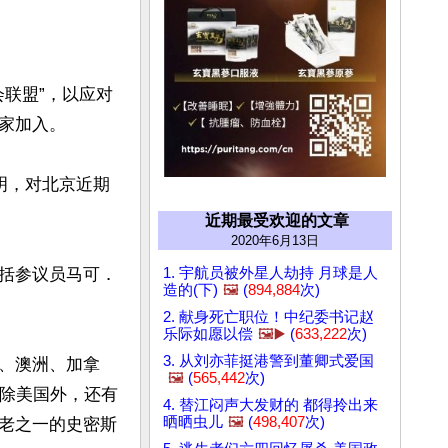
会联盟”，以应对
加入。

明，对北京近期
近期最受欢迎的文章
2020年6月13日
1. 宇航员被外星人劫持 月球是人
括参议员马可．
造的(下)
🖼️
(
894,884
次)
2. 献身死亡职位！中纪委书记赵
乐际如愿以偿
🖼️▶️
(
633,222
次)
3. 从刘亦菲挺港警到董卿式爱国
、澳洲、加拿
🖼️
(
565,442
次)
，除美国外，还有
4. 替江闷声大发财的 都得拎出来
晒晒虫儿
🖼️
(
498,407
次)
老之一的史密斯