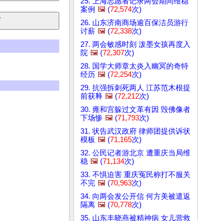
25. 上海志愿者记录两会期间维稳
案例
🖼️
(
72,574
次)
26. 山东济南商场逾百保洁员游行
讨薪
🖼️
(
72,338
次)
27. 两会敏感时刻 泼墨女孩再度入
院
🖼️
(
72,307
次)
28. 国学大师章太炎入幽冥的奇特
经历
🖼️
(
72,254
次)
29. 抗强拆刺死两人 江苏范木根提
前获释
🖼️
(
72,212
次)
30. 雍和宫躲过文革有因 毁佛像者
下场惨
🖼️
(
71,793
次)
31. 状告武汉政府 律师团提供诉状
模板
🖼️
(
71,165
次)
32. 公民记者游北京 遭重庆当局维
稳
🖼️
(
71,134
次)
33. 不惧迫害 重庆冤民称打不服关
不完
🖼️
(
70,963
次)
34. 向两会发公开信 何方美被遣返
隔离
🖼️
(
70,778
次)
35. 山东丰晓燕被精神病 女儿营救