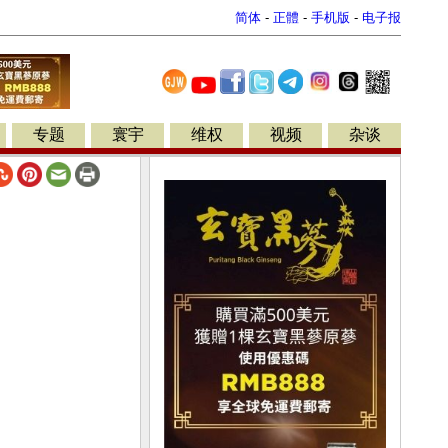
简体
-
正體
-
手机版
-
电子报
专题
寰宇
维权
视频
杂谈