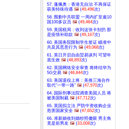
57. 蓬佩奥：香港无自治 不再保证
获美特殊待遇
🖼️
(
49,496
次)
58. 围剿中共联盟 一周内扩至逾10
国100多议员
🖼️
(
49,484
次)
59. 美国税局：收到这张卡别扔 那
是疫情补助款
🖼️
(
49,167
次)
60. 美国务院限制学生签证 瞄准中
共及其恶意行为
🖼️
(
49,068
次)
61. 英日开启自由贸易谈判 可望年
底生效
🖼️
(
48,893
次)
62. 英国网络安全审查 将终结华为
5G交易
🖼️
(
48,844
次)
63. 美国退役上将：美推三海合作
取代"一带一路"
🖼️
(
47,970
次)
64. 国际刑事法院调查美国人员 将
被美国制裁
🖼️
(
47,712
次)
65. 英国拟立法 严防中资收购企业
危害国家安全
🖼️
(
47,652
次)
66. 准新娘收到婚纱照傻眼 男主角
竟是前男友
🖼️
(
33,008
次)