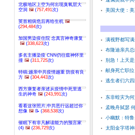
北极地区上空为何出现臭氧层大
空洞
🖼️
(
757,491
次)
美国大使：美
英首相病危后再给生机
🖼️
(
294,484
次)
加国男染疫住院 念真言神奇康复
满视野都写满
🖼️
(
338,623
次)
布隆迪亲共总
多名主播染疫 CNN仍往瘟神怀里
别急！上天是
撞
🖼️
(
311,725
次)
献身死亡职位
特稿:越亲中共疫情越重 防疫有良
方
🖼️
(
304,443
次)
逃生者们六四
西方康复者亲述从疫情中死里逃
生的神奇
🖼️
(
243,991
次)
东非蝗灾为何
看看这张照片,中共恶行远超过你
孟晚舟脦瑟 
想像
🖼️
📝 (
368,538
次)
小幽默：特鲁
催眠下有非凡解读能力的预言家
(4)
🖼️
(
236,729
次)
太阳金字塔神