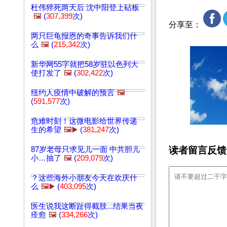
杜伟猝死两天后 沈中阳登上砧板
🖼️
(
307,399
次)
分享至：
两只巨龟报恩的奇事告诉我们什
么
🖼️
(
215,342
次)
新华网55字就把58岁驻以色列大
使打发了
🖼️
(
302,422
次)
纽约人疫情中破解的预言
🖼️
(
591,577
次)
危难时刻！这微电影给世界传递
生的希望
🖼️▶️
(
381,247
次)
读者留言反馈
87岁老母只求见儿一面 中共胆儿
小…抽了
🖼️
(
209,079
次)
？这些海外小朋友今天在欢庆什
么
🖼️▶️
(
403,095
次)
医生说我这断趾得截肢...结果当夜
痊愈
🖼️
(
334,266
次)