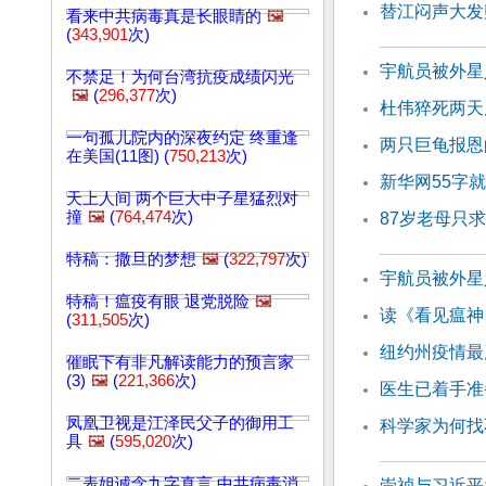
替江闷声大发
看来中共病毒真是长眼睛的
🖼️
(
343,901
次)
宇航员被外星
不禁足！为何台湾抗疫成绩闪光
🖼️
(
296,377
次)
杜伟猝死两天
一句孤儿院内的深夜约定 终重逢
两只巨龟报恩
在美国(11图) (
750,213
次)
新华网55字
天上人间 两个巨大中子星猛烈对
撞
🖼️
(
764,474
次)
87岁老母只
特稿：撒旦的梦想
🖼️
(
322,797
次)
宇航员被外星
特稿！瘟疫有眼 退党脱险
🖼️
读《看见瘟神
(
311,505
次)
纽约州疫情最
催眠下有非凡解读能力的预言家
(3)
🖼️
(
221,366
次)
医生已着手准
凤凰卫视是江泽民父子的御用工
科学家为何找
具
🖼️
(
595,020
次)
二表姐诚念九字真言 中共病毒消
崇祯与习近平