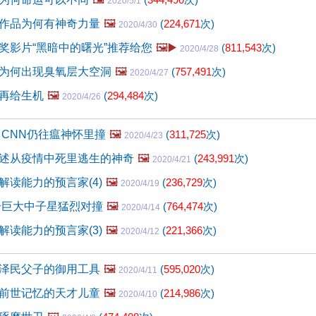
2020/5/1
作品为何有神奇力量
🖼️
(
224,671
次)
2020/4/30
奖影片“黑暗中的曙光”推荐给您
🖼️▶️
(
811,543
次)
2020/4/28
为何出现臭氧层大空洞
🖼️
(
757,491
次)
2020/4/27
再给生机
🖼️
(
294,484
次)
2020/4/26
 CNN仍往瘟神怀里撞
🖼️
(
311,725
次)
2020/4/23
述从疫情中死里逃生的神奇
🖼️
(
243,991
次)
2020/4/21
解读能力的预言家(4)
🖼️
(
236,729
次)
2020/4/19
个巨大中子星猛烈对撞
🖼️
(
764,474
次)
2020/4/14
解读能力的预言家(3)
🖼️
(
221,366
次)
2020/4/12
泽民父子的御用工具
🖼️
(
595,020
次)
2020/4/11
前世记忆的天才儿童
🖼️
(
214,986
次)
2020/4/10