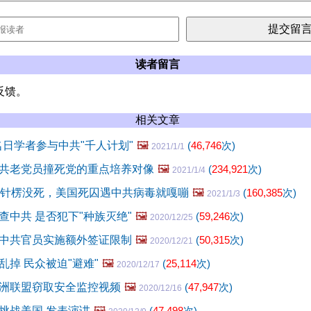
读者留言
反馈。
相关文章
名日学者参与中共"千人计划"
🖼️
(
46,746
次)
2021/1/1
共老党员撞死党的重点培养对像
🖼️
(
234,921
次)
2021/1/4
毒针楞没死，美国死囚遇中共病毒就嘎嘣
🖼️
(
160,385
次)
2021/1/3
查中共 是否犯下"种族灭绝"
🖼️
(
59,246
次)
2020/12/25
中共官员实施额外签证限制
🖼️
(
50,315
次)
2020/12/21
乱掉 民众被迫"避难"
🖼️
(
25,114
次)
2020/12/17
洲联盟窃取安全监控视频
🖼️
(
47,947
次)
2020/12/16
挑战美国 发表演讲
🖼️
(
47,498
次)