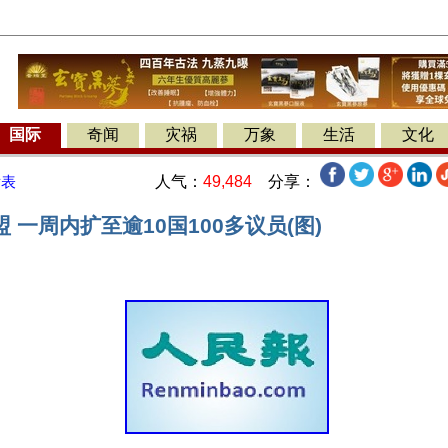
国际
奇闻
灾祸
万象
生活
文化
人气：
49,484
分享：
发表
 一周内扩至逾10国100多议员(图)