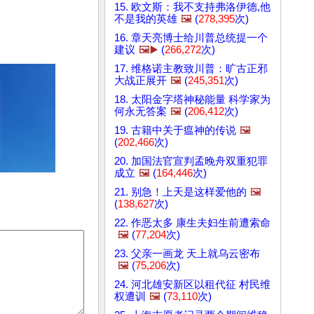
15. 欧文斯：我不支持弗洛伊德,他
不是我的英雄
🖼️
(
278,395
次)
16. 章天亮博士给川普总统提一个
建议
🖼️▶️
(
266,272
次)
17. 维格诺主教致川普：旷古正邪
大战正展开
🖼️
(
245,351
次)
18. 太阳金字塔神秘能量 科学家为
何永无答案
🖼️
(
206,412
次)
19. 古籍中关于瘟神的传说
🖼️
(
202,466
次)
20. 加国法官宣判孟晚舟双重犯罪
成立
🖼️
(
164,446
次)
21. 别急！上天是这样爱他的
🖼️
(
138,627
次)
22. 作恶太多 康生夫妇生前遭索命
🖼️
(
77,204
次)
23. 父亲一画龙 天上就乌云密布
🖼️
(
75,206
次)
24. 河北雄安新区以租代征 村民维
权遭训
🖼️
(
73,110
次)