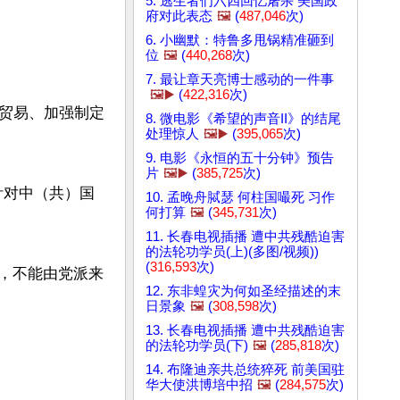
5. 逃生者们六四回忆屠杀 美国政
府对此表态
🖼️
(
487,046
次)
6. 小幽默：特鲁多甩锅精准砸到
位
🖼️
(
440,268
次)
7. 最让章天亮博士感动的一件事
🖼️▶️
(
422,316
次)
贸易、加强制定
8. 微电影《希望的声音II》的结尾
处理惊人
🖼️▶️
(
395,065
次)
9. 电影《永恒的五十分钟》预告
片
🖼️▶️
(
385,725
次)
针对中（共）国
10. 孟晚舟脦瑟 何柱国嘬死 习作
何打算
🖼️
(
345,731
次)
11. 长春电视插播 遭中共残酷迫害
的法轮功学员(上)(多图/视频))
(
316,593
次)
题，不能由党派来
12. 东非蝗灾为何如圣经描述的末
日景象
🖼️
(
308,598
次)
13. 长春电视插播 遭中共残酷迫害
的法轮功学员(下)
🖼️
(
285,818
次)
14. 布隆迪亲共总统猝死 前美国驻
华大使洪博培中招
🖼️
(
284,575
次)