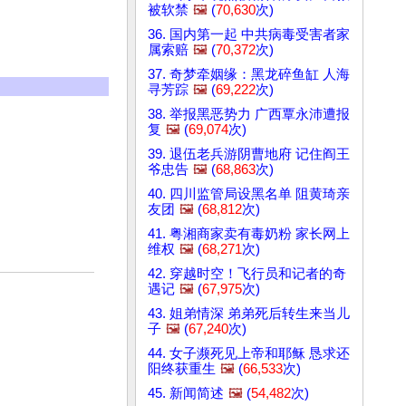
被软禁
🖼️
(
70,630
次)
36. 国内第一起 中共病毒受害者家
属索赔
🖼️
(
70,372
次)
37. 奇梦牵姻缘：黑龙碎鱼缸 人海
寻芳踪
🖼️
(
69,222
次)
38. 举报黑恶势力 广西覃永沛遭报
复
🖼️
(
69,074
次)
39. 退伍老兵游阴曹地府 记住阎王
爷忠告
🖼️
(
68,863
次)
40. 四川监管局设黑名单 阻黄琦亲
友团
🖼️
(
68,812
次)
41. 粤湘商家卖有毒奶粉 家长网上
维权
🖼️
(
68,271
次)
42. 穿越时空！飞行员和记者的奇
遇记
🖼️
(
67,975
次)
43. 姐弟情深 弟弟死后转生来当儿
子
🖼️
(
67,240
次)
44. 女子濒死见上帝和耶稣 恳求还
阳终获重生
🖼️
(
66,533
次)
45. 新闻简述
🖼️
(
54,482
次)