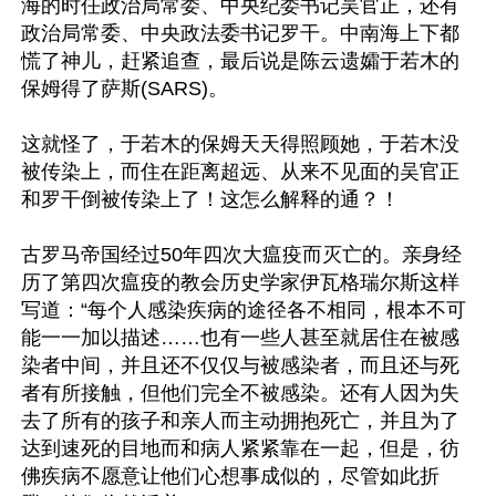
海的时任政治局常委、中央纪委书记吴官正，还有
政治局常委、中央政法委书记罗干。中南海上下都
慌了神儿，赶紧追查，最后说是陈云遗孀于若木的
保姆得了萨斯(SARS)。 

这就怪了，于若木的保姆天天得照顾她，于若木没
被传染上，而住在距离超远、从来不见面的吴官正
和罗干倒被传染上了！这怎么解释的通？！

古罗马帝国经过50年四次大瘟疫而灭亡的。亲身经
历了第四次瘟疫的教会历史学家伊瓦格瑞尔斯这样
写道：“每个人感染疾病的途径各不相同，根本不可
能一一加以描述……也有一些人甚至就居住在被感
染者中间，并且还不仅仅与被感染者，而且还与死
者有所接触，但他们完全不被感染。还有人因为失
去了所有的孩子和亲人而主动拥抱死亡，并且为了
达到速死的目地而和病人紧紧靠在一起，但是，彷
佛疾病不愿意让他们心想事成似的，尽管如此折