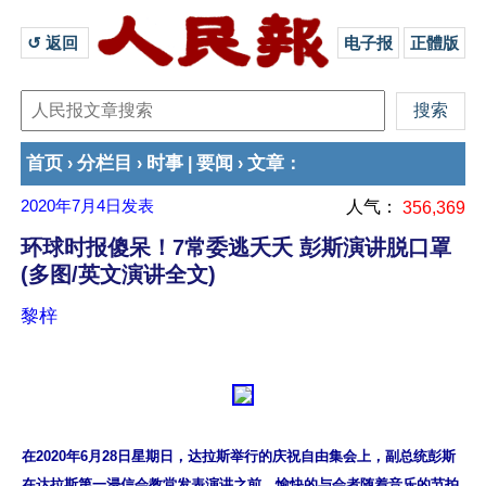
↺ 返回 
电子报
正體版
首页
分栏目
时事
要闻
文章
›
›
|
›
：
2020年7月4日
发表
人气：
356,369
环球时报傻呆！7常委逃夭夭 彭斯演讲脱口罩
(多图/英文演讲全文)
黎梓
在2020年6月28日星期日，达拉斯举行的庆祝自由集会上，副总统彭斯
在达拉斯第一浸信会教堂发表演讲之前，愉快的与会者随着音乐的节拍