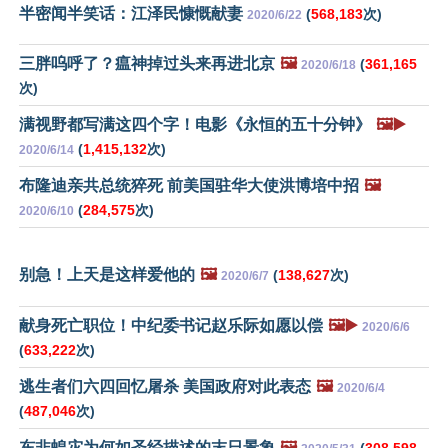
半密闻半笑话：江泽民慷慨献妻
(
568,183
次)
2020/6/22
三胖呜呼了？瘟神掉过头来再进北京
🖼️
(
361,165
2020/6/18
次)
满视野都写满这四个字！电影《永恒的五十分钟》
🖼️▶️
(
1,415,132
次)
2020/6/14
布隆迪亲共总统猝死 前美国驻华大使洪博培中招
🖼️
(
284,575
次)
2020/6/10
别急！上天是这样爱他的
🖼️
(
138,627
次)
2020/6/7
献身死亡职位！中纪委书记赵乐际如愿以偿
🖼️▶️
2020/6/6
(
633,222
次)
逃生者们六四回忆屠杀 美国政府对此表态
🖼️
2020/6/4
(
487,046
次)
东非蝗灾为何如圣经描述的末日景象
🖼️