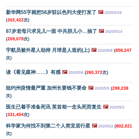
新华网55字就把58岁驻以色列大使打发了
🖼️
2020/5/19
(
302,422
次)
87岁老母只求见儿一面 中共胆儿小…抽了
🖼️
2020/5/14
(
209,079
次)
宇航员被外星人劫持 月球是人造的(上)
🖼️
(
858,247
2020/5/8
次)
读《看见瘟神……》有感
🖼️
(
260,372
次)
2020/5/6
纽约州疫情最严重 加州长要钱不要命
🖼️
(
298,238
2020/5/5
次)
医生已着手准备死讯 英首相一念头死而复生
🖼️
2020/5/3
(
331,454
次)
科学家为何找不到第二个人类宜居行星
🖼️
(
802,021
2020/5/2
次)