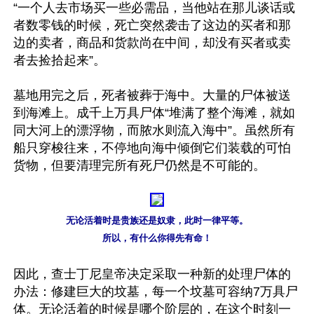
“一个人去市场买一些必需品，当他站在那儿谈话或
者数零钱的时候，死亡突然袭击了这边的买者和那
边的卖者，商品和货款尚在中间，却没有买者或卖
者去捡拾起来”。 

墓地用完之后，死者被葬于海中。大量的尸体被送
到海滩上。成千上万具尸体“堆满了整个海滩，就如
同大河上的漂浮物，而脓水则流入海中”。虽然所有
船只穿梭往来，不停地向海中倾倒它们装载的可怕
货物，但要清理完所有死尸仍然是不可能的。 

无论活着时是贵族还是奴隶，此时一律平等。

所以，有什么你得先有命！
因此，查士丁尼皇帝决定采取一种新的处理尸体的
办法：修建巨大的坟墓，每一个坟墓可容纳7万具尸
体。无论活着的时候是哪个阶层的，在这个时刻一