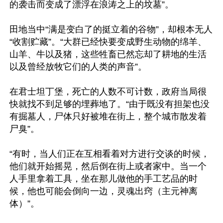
的袭击而变成了漂浮在浪涛之上的坟墓”。 

田地当中“满是变白了的挺立着的谷物”，却根本无人
“收割贮藏”。“大群已经快要变成野生动物的绵羊、
山羊、牛以及猪，这些牲畜已然忘却了耕地的生活
以及曾经放牧它们的人类的声音”。 

在君士坦丁堡，死亡的人数不可计数，政府当局很
快就找不到足够的埋葬地了。“由于既没有担架也没
有掘墓人，尸体只好被堆在街上，整个城市散发着
尸臭”。 

“有时，当人们正在互相看着对方进行交谈的时候，
他们就开始摇晃，然后倒在街上或者家中。当一个
人手里拿着工具，坐在那儿做他的手工艺品的时
候，他也可能会倒向一边，灵魂出窍（主元神离
体）”。 
