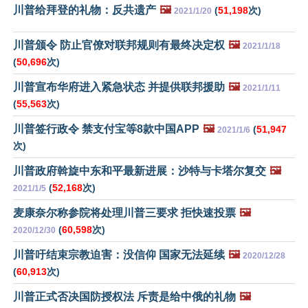
川普给拜登的礼物：反共遗产
🖼️
(
51,198
次)
2021/1/20
川普颁令 防止官僚对联邦规则有最终决定权
🖼️
2021/1/18
(
50,696
次)
川普宣布华府进入紧急状态 并提供联邦援助
🖼️
2021/1/11
(
55,563
次)
川普签行政令 禁支付宝等8款中国APP
🖼️
(
51,947
2021/1/6
次)
川普政府斡旋中东和平最新进展：沙特与卡塔尔复交
🖼️
(
52,168
次)
2021/1/5
麦康奈尔称参院将处理川普三要求 拒快速投票
🖼️
(
60,598
次)
2020/12/30
川普吁结束宗教迫害：没信仰 国家无法延续
🖼️
2020/12/28
(
60,913
次)
川普正式否决国防授权法 斥责是给中俄的礼物
🖼️