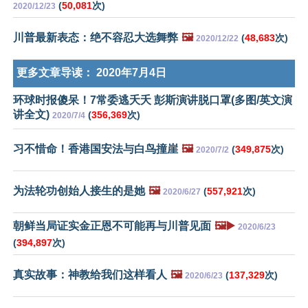
(
50,081
次)
2020/12/23
川普最新表态：绝不容忍大选舞弊
🖼️
(
48,683
次)
2020/12/22
更多文章导读：
2020年7月4日
环球时报傻呆！7常委逃夭夭 彭斯演讲脱口罩(多图/英文演
讲全文)
(
356,369
次)
2020/7/4
习不惜命！香港国安法与白鸟撞崖
🖼️
(
349,875
次)
2020/7/2
为法轮功创始人接生的是她
🖼️
(
557,921
次)
2020/6/27
朝鲜当局证实金正恩不可能再与川普见面
🖼️▶️
2020/6/23
(
394,897
次)
真实故事：神教给我们这样看人
🖼️
(
137,329
次)
2020/6/23