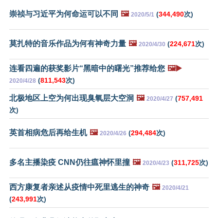
崇祯与习近平为何命运可以不同
🖼️
(
344,490
次)
2020/5/1
莫扎特的音乐作品为何有神奇力量
🖼️
(
224,671
次)
2020/4/30
连看四遍的获奖影片“黑暗中的曙光”推荐给您
🖼️▶️
(
811,543
次)
2020/4/28
北极地区上空为何出现臭氧层大空洞
🖼️
(
757,491
2020/4/27
次)
英首相病危后再给生机
🖼️
(
294,484
次)
2020/4/26
多名主播染疫 CNN仍往瘟神怀里撞
🖼️
(
311,725
次)
2020/4/23
西方康复者亲述从疫情中死里逃生的神奇
🖼️
2020/4/21
(
243,991
次)