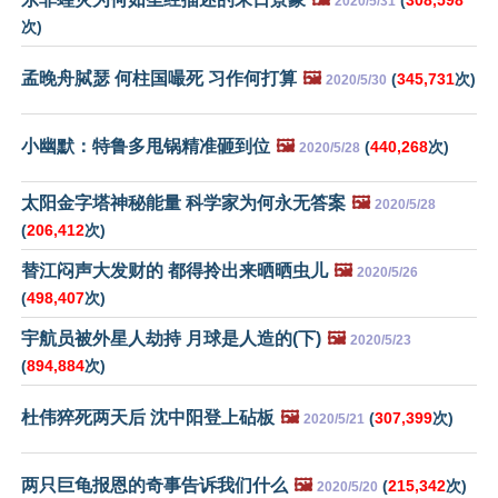
(
308,598
2020/5/31
次)
孟晚舟脦瑟 何柱国嘬死 习作何打算
🖼️
(
345,731
次)
2020/5/30
小幽默：特鲁多甩锅精准砸到位
🖼️
(
440,268
次)
2020/5/28
太阳金字塔神秘能量 科学家为何永无答案
🖼️
2020/5/28
(
206,412
次)
替江闷声大发财的 都得拎出来晒晒虫儿
🖼️
2020/5/26
(
498,407
次)
宇航员被外星人劫持 月球是人造的(下)
🖼️
2020/5/23
(
894,884
次)
杜伟猝死两天后 沈中阳登上砧板
🖼️
(
307,399
次)
2020/5/21
两只巨龟报恩的奇事告诉我们什么
🖼️
(
215,342
次)
2020/5/20