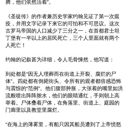
腾，他们依然活着”。 

《圣徒传》的作者兼历史学家约翰见证了第一次瘟
疫，并用文字记录下来它的可怕和不可思议。这次
古罗马帝国的人口减少了三分之一，在首都君士坦
丁堡有一半以上的居民死亡，三个人里面就有两个
人死亡！ 

约翰的记叙甚为详细，令人毛骨悚然，他写道： 

到处都是“因无人埋葬而在街道上开裂、腐烂的尸
体”。四处都有倒毙街头、令所有的观者都倍感恐怖
与震惊的“范例”。他们腹部肿胀，大张着的嘴里如洪
流般喷出阵阵脓水，他们的眼睛通红，手则朝上高
举着。尸体叠着尸体，在角落里、街道上、庭园的
门廊里以及教堂里腐烂。 

“在海上的薄雾里，有船只因其船员遭到了上帝愤怒