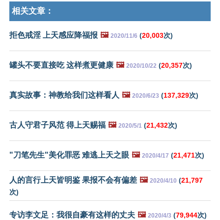
相关文章：
拒色戒淫 上天感应降福报
🖼️
(
20,003
次)
2020/11/6
罐头不要直接吃 这样煮更健康
🖼️
(
20,357
次)
2020/10/22
真实故事：神教给我们这样看人
🖼️
(
137,329
次)
2020/6/23
古人守君子风范 得上天赐福
🖼️
(
21,432
次)
2020/5/1
"刀笔先生"美化罪恶 难逃上天之眼
🖼️
(
21,471
次)
2020/4/17
人的言行上天皆明鉴 果报不会有偏差
🖼️
(
21,797
2020/4/10
次)
专访李文足：我很自豪有这样的丈夫
🖼️
(
79,944
次)
2020/4/3