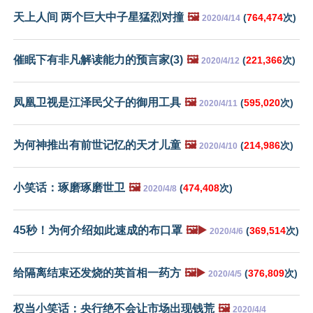
天上人间 两个巨大中子星猛烈对撞
🖼️
(
764,474
次)
2020/4/14
催眠下有非凡解读能力的预言家(3)
🖼️
(
221,366
次)
2020/4/12
凤凰卫视是江泽民父子的御用工具
🖼️
(
595,020
次)
2020/4/11
为何神推出有前世记忆的天才儿童
🖼️
(
214,986
次)
2020/4/10
小笑话：琢磨琢磨世卫
🖼️
(
474,408
次)
2020/4/8
45秒！为何介绍如此速成的布口罩
🖼️▶️
(
369,514
次)
2020/4/6
给隔离结束还发烧的英首相一药方
🖼️▶️
(
376,809
次)
2020/4/5
权当小笑话：央行绝不会让市场出现钱荒
🖼️
2020/4/4