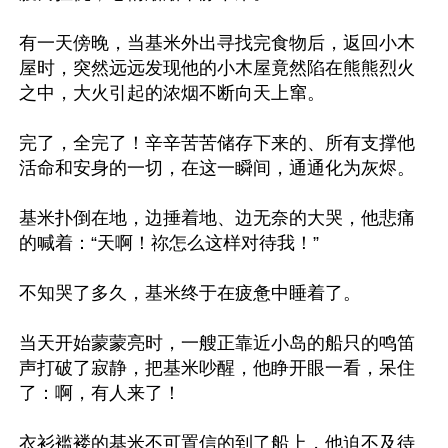
有一天傍晚，当基米外出寻找完食物后，返回小木
屋时，突然远远发现他的小木屋竟然陷在熊熊烈火
之中，大火引起的浓烟不断向天上窜。

完了，全完了！辛辛苦苦储存下来的、所有支撑他
活命和安身的一切，在这一瞬间，通通化为灰烬。

基米扑倒在地，边捶着地、边无奈的大哭，他悲痛
的喊着：“天啊！祢怎么这样对待我！”

不知哭了多久，基米终于在疲惫中睡着了。

当天开始蒙蒙亮时，一艘正靠近小岛的船只的鸣笛
声打破了寂静，把基米吵醒，他睁开眼一看，呆住
了：啊，有人来了！

衣衫褴褛的基米不可置信的到了船上，他迫不及待