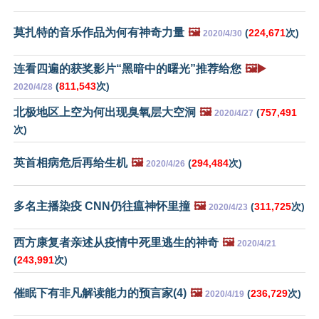
莫扎特的音乐作品为何有神奇力量
🖼️
(
224,671
次)
2020/4/30
连看四遍的获奖影片“黑暗中的曙光”推荐给您
🖼️▶️
(
811,543
次)
2020/4/28
北极地区上空为何出现臭氧层大空洞
🖼️
(
757,491
2020/4/27
次)
英首相病危后再给生机
🖼️
(
294,484
次)
2020/4/26
多名主播染疫 CNN仍往瘟神怀里撞
🖼️
(
311,725
次)
2020/4/23
西方康复者亲述从疫情中死里逃生的神奇
🖼️
2020/4/21
(
243,991
次)
催眠下有非凡解读能力的预言家(4)
🖼️
(
236,729
次)
2020/4/19