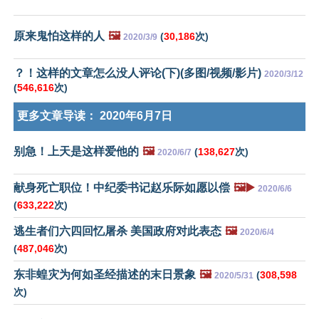
原来鬼怕这样的人
🖼️
(
30,186
次)
2020/3/9
？！这样的文章怎么没人评论(下)(多图/视频/影片)
2020/3/12
(
546,616
次)
更多文章导读：
2020年6月7日
别急！上天是这样爱他的
🖼️
(
138,627
次)
2020/6/7
献身死亡职位！中纪委书记赵乐际如愿以偿
🖼️▶️
2020/6/6
(
633,222
次)
逃生者们六四回忆屠杀 美国政府对此表态
🖼️
2020/6/4
(
487,046
次)
东非蝗灾为何如圣经描述的末日景象
🖼️
(
308,598
2020/5/31
次)