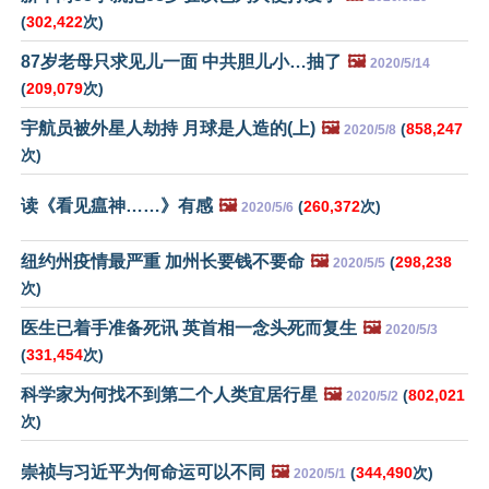
(
302,422
次)
87岁老母只求见儿一面 中共胆儿小…抽了
🖼️
2020/5/14
(
209,079
次)
宇航员被外星人劫持 月球是人造的(上)
🖼️
(
858,247
2020/5/8
次)
读《看见瘟神……》有感
🖼️
(
260,372
次)
2020/5/6
纽约州疫情最严重 加州长要钱不要命
🖼️
(
298,238
2020/5/5
次)
医生已着手准备死讯 英首相一念头死而复生
🖼️
2020/5/3
(
331,454
次)
科学家为何找不到第二个人类宜居行星
🖼️
(
802,021
2020/5/2
次)
崇祯与习近平为何命运可以不同
🖼️
(
344,490
次)
2020/5/1