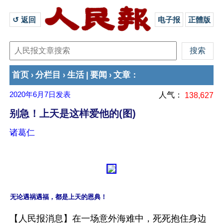
↺ 返回 
电子报
正體版
首页
分栏目
生活
要闻
文章
›
›
|
›
：
2020年6月7日
发表
人气：
138,627
别急！上天是这样爱他的(图)
诸葛仁
【人民报消息】在一场意外海难中，死死抱住身边