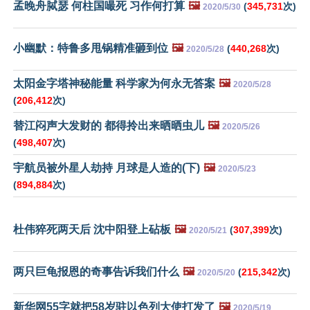
孟晚舟脦瑟 何柱国嘬死 习作何打算
🖼️
(
345,731
次)
2020/5/30
小幽默：特鲁多甩锅精准砸到位
🖼️
(
440,268
次)
2020/5/28
太阳金字塔神秘能量 科学家为何永无答案
🖼️
2020/5/28
(
206,412
次)
替江闷声大发财的 都得拎出来晒晒虫儿
🖼️
2020/5/26
(
498,407
次)
宇航员被外星人劫持 月球是人造的(下)
🖼️
2020/5/23
(
894,884
次)
杜伟猝死两天后 沈中阳登上砧板
🖼️
(
307,399
次)
2020/5/21
两只巨龟报恩的奇事告诉我们什么
🖼️
(
215,342
次)
2020/5/20
新华网55字就把58岁驻以色列大使打发了
🖼️
2020/5/19