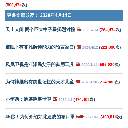
(
590,474
次)
更多文章导读：
2020年4月14日
天上人间 两个巨大中子星猛烈对撞
🖼️
(
764,474
次)
2020/4/14
催眠下有非凡解读能力的预言家(3)
🖼️
(
221,366
次)
2020/4/12
凤凰卫视是江泽民父子的御用工具
🖼️
(
595,020
次)
2020/4/11
为何神推出有前世记忆的天才儿童
🖼️
(
214,986
次)
2020/4/10
小笑话：琢磨琢磨世卫
🖼️
(
474,408
次)
2020/4/8
45秒！为何介绍如此速成的布口罩
🖼️▶️
(
369,514
次)
2020/4/6