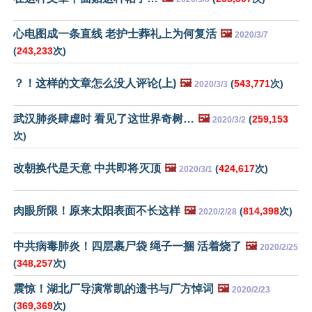
心电图成一条直线 老护士葬礼上为何复活
🖼️
2020/3/7
(
243,233
次)
？！这样的文章怎么没人评论(上)
🖼️
(
543,771
次)
2020/3/3
武汉肺炎肆虐时 看见了这世界奇树…
🖼️
(
259,153
2020/3/2
次)
改朝换代是天意 中共即将灭顶
🖼️
(
424,617
次)
2020/3/1
肉眼所限！原来太阳表面不长这样
🖼️
(
814,398
次)
2020/2/28
中共病毒肺炎！四层裹尸袋 绳子一捆 活着烧了
🖼️
2020/2/25
(
348,257
次)
震惊！湖北厂导演常凯的遗书与厂方悼词
🖼️
2020/2/23
(
369,369
次)