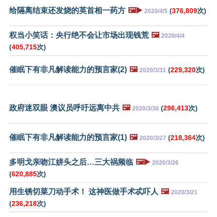
给隔离结束还发烧的英首相一药方
🖼️▶️
(
376,809
次)
2020/4/5
权当小笑话：央行绝不会让市场出现钱荒
🖼️
2020/4/4
(
405,715
次)
催眠下有非凡解读能力的预言家(2)
🖼️
(
229,320
次)
2020/3/31
政府迷双眼 澳议员呼吁远离中共
🖼️
(
296,413
次)
2020/3/30
催眠下有非凡解读能力的预言家(1)
🖼️
(
218,364
次)
2020/3/27
多明戈亲吻江姘头之后…三大祸频临
🖼️▶️
2020/3/26
(
620,885
次)
用生锈切菜刀动手术！ 这神医做手术忒吓人
🖼️
2020/3/21
(
236,218
次)