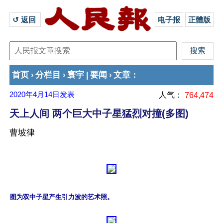
↺ 返回 
电子报
正體版
首页
分栏目
寰宇
要闻
文章
›
›
|
›
：
2020年4月14日
发表
人气：
764,474
天上人间 两个巨大中子星猛烈对撞(多图)
曹坡律
图为双中子星产生引力波的艺术照。