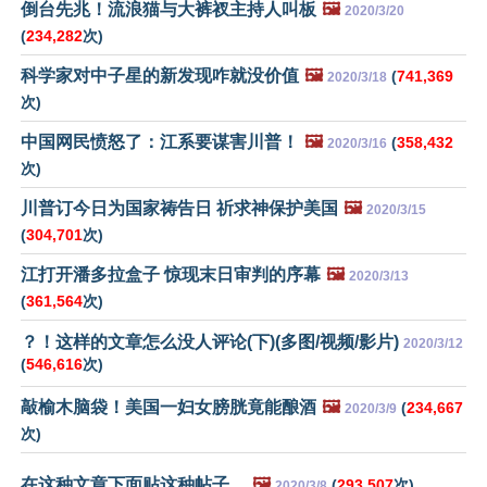
倒台先兆！流浪猫与大裤衩主持人叫板
🖼️
2020/3/20
(
234,282
次)
科学家对中子星的新发现咋就没价值
🖼️
(
741,369
2020/3/18
次)
中国网民愤怒了：江系要谋害川普！
🖼️
(
358,432
2020/3/16
次)
川普订今日为国家祷告日 祈求神保护美国
🖼️
2020/3/15
(
304,701
次)
江打开潘多拉盒子 惊现末日审判的序幕
🖼️
2020/3/13
(
361,564
次)
？！这样的文章怎么没人评论(下)(多图/视频/影片)
2020/3/12
(
546,616
次)
敲榆木脑袋！美国一妇女膀胱竟能酿酒
🖼️
(
234,667
2020/3/9
次)
在这种文章下面贴这种帖子…
🖼️
(
293,507
次)
2020/3/8