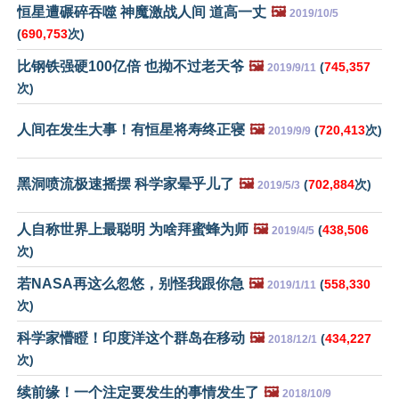
恒星遭碾碎吞噬 神魔激战人间 道高一丈
🖼️
2019/10/5
(
690,753
次)
比钢铁强硬100亿倍 也拗不过老天爷
🖼️
(
745,357
2019/9/11
次)
人间在发生大事！有恒星将寿终正寝
🖼️
(
720,413
次)
2019/9/9
黑洞喷流极速摇摆 科学家晕乎儿了
🖼️
(
702,884
次)
2019/5/3
人自称世界上最聪明 为啥拜蜜蜂为师
🖼️
(
438,506
2019/4/5
次)
若NASA再这么忽悠，别怪我跟你急
🖼️
(
558,330
2019/1/11
次)
科学家懵瞪！印度洋这个群岛在移动
🖼️
(
434,227
2018/12/1
次)
续前缘！一个注定要发生的事情发生了
🖼️
2018/10/9