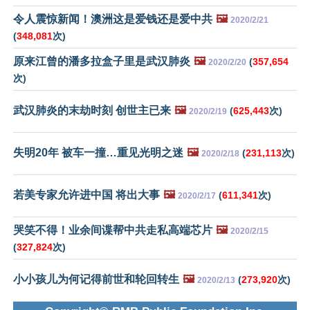
令人震惊新闻！澳洲这是爱钱还是爱中共
🖼️
2020/2/21
(
348,081
次)
原来江曾的潘多拉盒子里是武汉肺炎
🖼️
(
357,654
2020/2/20
次)
武汉肺炎的末劫时刻 创世主已来
🖼️
(
625,443
次)
2020/2/19
失明20年 被车一撞…重见光明之迷
🖼️
(
231,113
次)
2020/2/18
若美专家允许进中国 将出大事
🖼️
(
611,341
次)
2020/2/17
哭笑不得！业余间谍帮中共走私高端芯片
🖼️
2020/2/15
(
327,824
次)
小小孩儿为何记得前世和轮回转生
🖼️
(
273,920
次)
2020/2/13