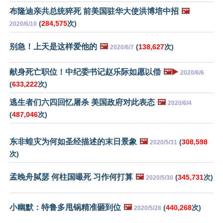
布隆迪亲共总统猝死 前美国驻华大使洪博培中招
🖼️
(
284,575
次)
2020/6/10
别急！上天是这样爱他的
🖼️
(
138,627
次)
2020/6/7
献身死亡职位！中纪委书记赵乐际如愿以偿
🖼️▶️
2020/6/6
(
633,222
次)
逃生者们六四回忆屠杀 美国政府对此表态
🖼️
2020/6/4
(
487,046
次)
东非蝗灾为何如圣经描述的末日景象
🖼️
(
308,598
2020/5/31
次)
孟晚舟脦瑟 何柱国嘬死 习作何打算
🖼️
(
345,731
次)
2020/5/30
小幽默：特鲁多甩锅精准砸到位
🖼️
(
440,268
次)
2020/5/28