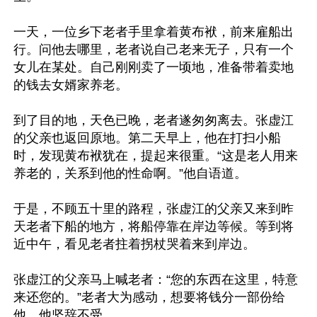
一天，一位乡下老者手里拿着黄布袱，前来雇船出
行。问他去哪里，老者说自己老来无子，只有一个
女儿在某处。自己刚刚卖了一顷地，准备带着卖地
的钱去女婿家养老。

到了目的地，天色已晚，老者遂匆匆离去。张虚江
的父亲也返回原地。第二天早上，他在打扫小船
时，发现黄布袱犹在，提起来很重。“这是老人用来
养老的，关系到他的性命啊。”他自语道。

于是，不顾五十里的路程，张虚江的父亲又来到昨
天老者下船的地方，将船停靠在岸边等候。等到将
近中午，看见老者拄着拐杖哭着来到岸边。

张虚江的父亲马上喊老者：“您的东西在这里，特意
来还您的。”老者大为感动，想要将钱分一部份给
他，他坚辞不受。
