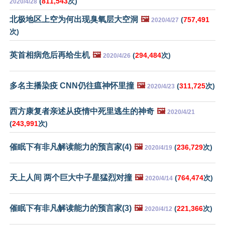
(
811,543
次)
2020/4/28
北极地区上空为何出现臭氧层大空洞
🖼️
(
757,491
2020/4/27
次)
英首相病危后再给生机
🖼️
(
294,484
次)
2020/4/26
多名主播染疫 CNN仍往瘟神怀里撞
🖼️
(
311,725
次)
2020/4/23
西方康复者亲述从疫情中死里逃生的神奇
🖼️
2020/4/21
(
243,991
次)
催眠下有非凡解读能力的预言家(4)
🖼️
(
236,729
次)
2020/4/19
天上人间 两个巨大中子星猛烈对撞
🖼️
(
764,474
次)
2020/4/14
催眠下有非凡解读能力的预言家(3)
🖼️
(
221,366
次)
2020/4/12