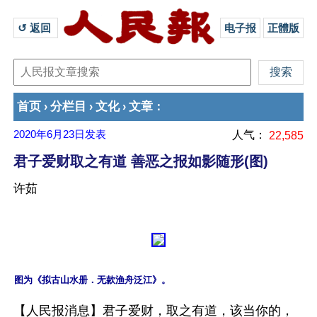
↺ 返回 
电子报
正體版
首页
分栏目
文化
文章
›
›
›
：
2020年6月23日
发表
人气：
22,585
君子爱财取之有道 善恶之报如影随形(图)
许茹
【人民报消息】君子爱财，取之有道，该当你的，