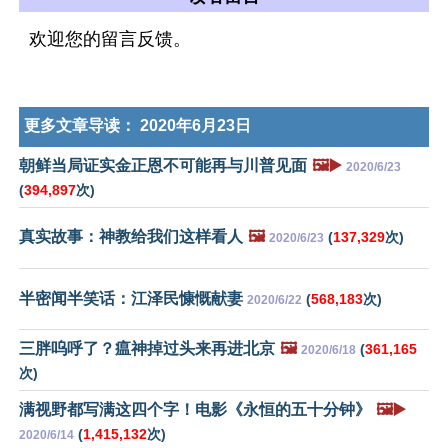
欢迎您的留言反馈。
更多文章导读：
2020年6月23日
朝鲜当局证实金正恩不可能再与川普见面
🖼️▶️
2020/6/23
(
394,897
次)
真实故事：神教给我们这样看人
🖼️
(
137,329
次)
2020/6/23
半密闻半笑话：江泽民慷慨献妻
(
568,183
次)
2020/6/22
三胖呜呼了？瘟神掉过头来再进北京
🖼️
(
361,165
2020/6/18
次)
满视野都写满这四个字！电影《永恒的五十分钟》
🖼️▶️
(
1,415,132
次)
2020/6/14