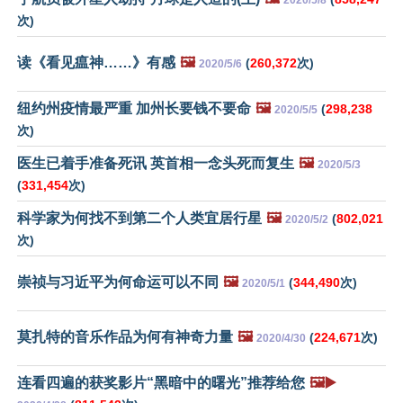
2020/5/8
次)
读《看见瘟神……》有感
🖼️
(
260,372
次)
2020/5/6
纽约州疫情最严重 加州长要钱不要命
🖼️
(
298,238
2020/5/5
次)
医生已着手准备死讯 英首相一念头死而复生
🖼️
2020/5/3
(
331,454
次)
科学家为何找不到第二个人类宜居行星
🖼️
(
802,021
2020/5/2
次)
崇祯与习近平为何命运可以不同
🖼️
(
344,490
次)
2020/5/1
莫扎特的音乐作品为何有神奇力量
🖼️
(
224,671
次)
2020/4/30
连看四遍的获奖影片“黑暗中的曙光”推荐给您
🖼️▶️