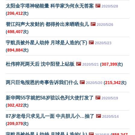
太阳金字塔神秘能量 科学家为何永无答案
🖼️
2020/5/28
(
206,412
次)
替江闷声大发财的 都得拎出来晒晒虫儿
🖼️
2020/5/26
(
498,407
次)
宇航员被外星人劫持 月球是人造的(下)
🖼️
2020/5/23
(
894,884
次)
杜伟猝死两天后 沈中阳登上砧板
🖼️
(
307,399
次)
2020/5/21
两只巨龟报恩的奇事告诉我们什么
🖼️
(
215,342
次)
2020/5/20
新华网55字就把58岁驻以色列大使打发了
🖼️
2020/5/19
(
302,422
次)
87岁老母只求见儿一面 中共胆儿小…抽了
🖼️
2020/5/14
(
209,079
次)
宇航员被外星人劫持 月球是人造的(上)
🖼️
(
858,247