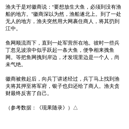
渔夫于是对徽商说：“要想放生大鱼，必须到没有渔
船的地方。”徽商深以为然，渔船遂北上。到了一处
无人的地方，渔夫突然用大网裹住商人，将其扔到
江中。

鱼网顺流而下，直到一处军营所在地。彼时一些兵
丁忽见波浪中似乎跃起一条大鱼，便争相来拽鱼
网。等把鱼网拽到岸边，才发现里边是一个人，尚
未气绝。

徽商被救起后，向兵丁讲述经过，兵丁马上找到渔
夫将其押至将军府，银子也归还给了商人。渔夫贪
财最终反害了自己。
