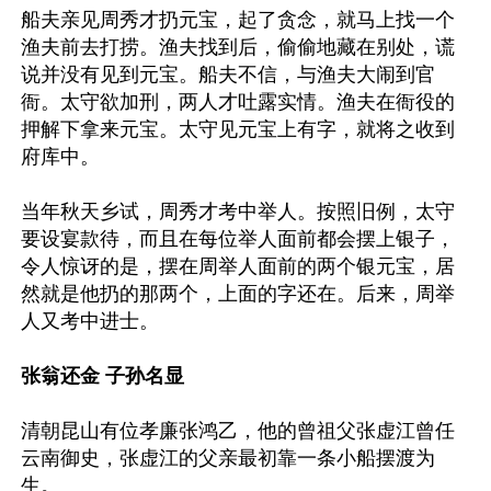
船夫亲见周秀才扔元宝，起了贪念，就马上找一个
渔夫前去打捞。渔夫找到后，偷偷地藏在别处，谎
说并没有见到元宝。船夫不信，与渔夫大闹到官
衙。太守欲加刑，两人才吐露实情。渔夫在衙役的
押解下拿来元宝。太守见元宝上有字，就将之收到
府库中。

当年秋天乡试，周秀才考中举人。按照旧例，太守
要设宴款待，而且在每位举人面前都会摆上银子，
令人惊讶的是，摆在周举人面前的两个银元宝，居
然就是他扔的那两个，上面的字还在。后来，周举
人又考中进士。

张翁还金 子孙名显
清朝昆山有位孝廉张鸿乙，他的曾祖父张虚江曾任
云南御史，张虚江的父亲最初靠一条小船摆渡为
生。
