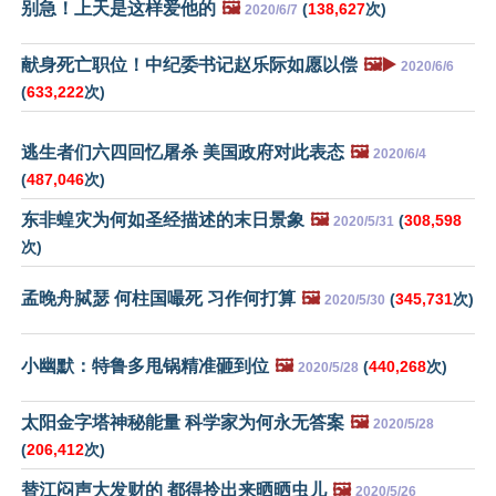
别急！上天是这样爱他的
🖼️
(
138,627
次)
2020/6/7
献身死亡职位！中纪委书记赵乐际如愿以偿
🖼️▶️
2020/6/6
(
633,222
次)
逃生者们六四回忆屠杀 美国政府对此表态
🖼️
2020/6/4
(
487,046
次)
东非蝗灾为何如圣经描述的末日景象
🖼️
(
308,598
2020/5/31
次)
孟晚舟脦瑟 何柱国嘬死 习作何打算
🖼️
(
345,731
次)
2020/5/30
小幽默：特鲁多甩锅精准砸到位
🖼️
(
440,268
次)
2020/5/28
太阳金字塔神秘能量 科学家为何永无答案
🖼️
2020/5/28
(
206,412
次)
替江闷声大发财的 都得拎出来晒晒虫儿
🖼️
2020/5/26