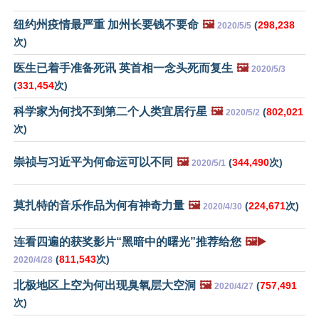
纽约州疫情最严重 加州长要钱不要命
🖼️
(
298,238
2020/5/5
次)
医生已着手准备死讯 英首相一念头死而复生
🖼️
2020/5/3
(
331,454
次)
科学家为何找不到第二个人类宜居行星
🖼️
(
802,021
2020/5/2
次)
崇祯与习近平为何命运可以不同
🖼️
(
344,490
次)
2020/5/1
莫扎特的音乐作品为何有神奇力量
🖼️
(
224,671
次)
2020/4/30
连看四遍的获奖影片“黑暗中的曙光”推荐给您
🖼️▶️
(
811,543
次)
2020/4/28
北极地区上空为何出现臭氧层大空洞
🖼️
(
757,491
2020/4/27
次)