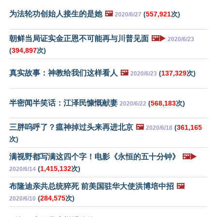
为法轮功创始人接生的是她
🖼️
(
557,921
次)
2020/6/27
朝鲜当局证实金正恩不可能再与川普见面
🖼️▶️
2020/6/23
(
394,897
次)
真实故事：神教给我们这样看人
🖼️
(
137,329
次)
2020/6/23
半密闻半笑话：江泽民慷慨献妻
(
568,183
次)
2020/6/22
三胖呜呼了？瘟神掉过头来再进北京
🖼️
(
361,165
2020/6/18
次)
满视野都写满这四个字！电影《永恒的五十分钟》
🖼️▶️
(
1,415,132
次)
2020/6/14
布隆迪亲共总统猝死 前美国驻华大使洪博培中招
🖼️
(
284,575
次)
2020/6/10