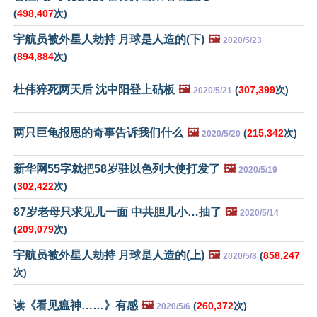
(
498,407
次)
宇航员被外星人劫持 月球是人造的(下)
🖼️
2020/5/23
(
894,884
次)
杜伟猝死两天后 沈中阳登上砧板
🖼️
(
307,399
次)
2020/5/21
两只巨龟报恩的奇事告诉我们什么
🖼️
(
215,342
次)
2020/5/20
新华网55字就把58岁驻以色列大使打发了
🖼️
2020/5/19
(
302,422
次)
87岁老母只求见儿一面 中共胆儿小…抽了
🖼️
2020/5/14
(
209,079
次)
宇航员被外星人劫持 月球是人造的(上)
🖼️
(
858,247
2020/5/8
次)
读《看见瘟神……》有感
🖼️
(
260,372
次)
2020/5/6