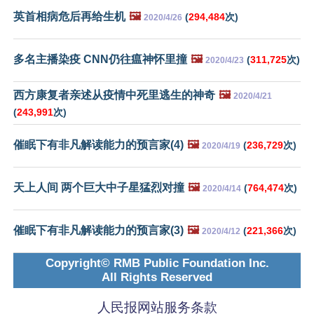
英首相病危后再给生机
🖼️
(
294,484
次)
2020/4/26
多名主播染疫 CNN仍往瘟神怀里撞
🖼️
(
311,725
次)
2020/4/23
西方康复者亲述从疫情中死里逃生的神奇
🖼️
2020/4/21
(
243,991
次)
催眠下有非凡解读能力的预言家(4)
🖼️
(
236,729
次)
2020/4/19
天上人间 两个巨大中子星猛烈对撞
🖼️
(
764,474
次)
2020/4/14
催眠下有非凡解读能力的预言家(3)
🖼️
(
221,366
次)
2020/4/12
Copyright© RMB Public Foundation Inc.
All Rights Reserved
人民报网站服务条款