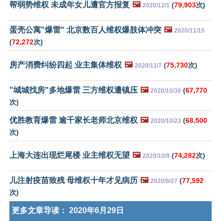
帮弱势维权 未成年女儿遭官方报复
🖼️
(
79,903
次)
2020/12/1
蛋壳公寓"爆雷" 北京数百人维权爆肢体冲突
🖼️
2020/11/15
(
72,272
次)
房产消费纠纷四起 业主集体维权
🖼️
(
75,730
次)
2020/11/7
"城城找房"多地爆雷 三方维权遭镇压
🖼️
(
67,770
2020/10/30
次)
优胜教育爆雷 逾千家长老师北京维权
🖼️
(
68,500
2020/10/23
次)
上海大连出现烂尾楼 业主维权无望
🖼️
(
74,282
次)
2020/10/9
儿注射疫苗致残 母维权十年才见病历
🖼️
(
77,592
2020/9/27
次)
更多文章导读：
2020年6月29日