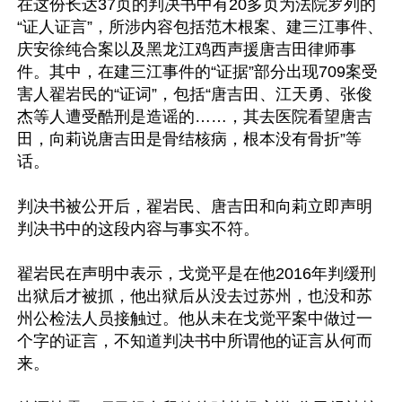
在这份长达37页的判决书中有20多页为法院罗列的
“证人证言”，所涉内容包括范木根案、建三江事件、
庆安徐纯合案以及黑龙江鸡西声援唐吉田律师事
件。其中，在建三江事件的“证据”部分出现709案受
害人翟岩民的“证词”，包括“唐吉田、江天勇、张俊
杰等人遭受酷刑是造谣的……，其去医院看望唐吉
田，向莉说唐吉田是骨结核病，根本没有骨折”等
话。

判决书被公开后，翟岩民、唐吉田和向莉立即声明
判决书中的这段内容与事实不符。

翟岩民在声明中表示，戈觉平是在他2016年判缓刑
出狱后才被抓，他出狱后从没去过苏州，也没和苏
州公检法人员接触过。他从未在戈觉平案中做过一
个字的证言，不知道判决书中所谓他的证言从何而
来。
