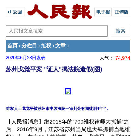
↺ 返回 
电子报
正體版
首页
分栏目
维权
文章
›
›
›
：
2020年6月28日
发表
人气：
74,974
苏州戈觉平案 "证人"揭法院造假(图)
【人民报消息】继2015年的“709维权律师大抓捕”之
后，2016年9月，江苏省苏州当局也大肆抓捕当地维