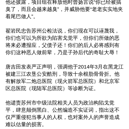
他还披露，项目组在释放他时曾扬言说“你已经被搞
臭了，而且会越来越臭”，并威胁他要“老老实实地夹
着尾巴做人”。

翟岩民忠告苏州公检法说，你们现在可以诬蔑我，
你们也可以为所欲为陷害戈觉平，但你们所做的恶
将来必遭报应，父债子还！你们的后人必将感到有
你们这种恶人做前辈，乃是子孙后代的奇耻大辱！

唐吉田发表严正声明，强调他于2014年3月在黑龙江
被建三江农垦公安酷刑，导致十余根肋骨骨折。他
有解放军二炮总医院（现火箭军总医院）和北京军
区总医院（现陆军总医院）等诊断为证。

他谴责苏州市中级法院相关人员为政治构陷戈觉
平，肆意颠倒黑白、公然编造不实证词，指出这不
仅严重侵犯当事人的人权，也对案外人的声誉造成
难以估量的损害。
