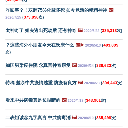
咋回事？！双肺75%化脓坏死 如今竟活的精精神神
🖼️
(
373,858
次)
2020/7/15
太神奇了 姐夫逃出死劫后 还有神奇
🖼️
(
335,313
次)
2020/5/22
？这些海外小朋友今天在欢庆什么
🖼️▶️
(
403,095
2020/5/13
次)
加国男染疫住院 念真言神奇康复
🖼️
(
338,623
次)
2020/4/24
特稿:越亲中共疫情越重 防疫有良方
🖼️
(
304,443
次)
2020/4/23
看来中共病毒真是长眼睛的
🖼️
(
343,901
次)
2020/4/18
二表姐诚念九字真言 中共病毒消
🖼️
(
335,498
次)
2020/4/10