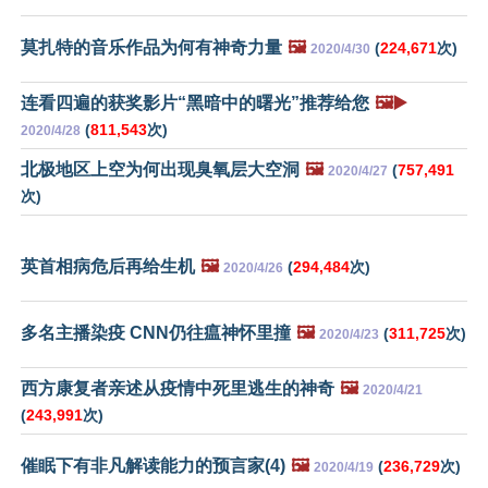
莫扎特的音乐作品为何有神奇力量
🖼️
(
224,671
次)
2020/4/30
连看四遍的获奖影片“黑暗中的曙光”推荐给您
🖼️▶️
(
811,543
次)
2020/4/28
北极地区上空为何出现臭氧层大空洞
🖼️
(
757,491
2020/4/27
次)
英首相病危后再给生机
🖼️
(
294,484
次)
2020/4/26
多名主播染疫 CNN仍往瘟神怀里撞
🖼️
(
311,725
次)
2020/4/23
西方康复者亲述从疫情中死里逃生的神奇
🖼️
2020/4/21
(
243,991
次)
催眠下有非凡解读能力的预言家(4)
🖼️
(
236,729
次)
2020/4/19