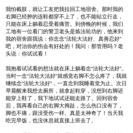
我怕截肢，就让工友把我拉回工地宿舍。那时我的
右脚已经肿的连鞋都穿不上了，也不能站立行走，
只能在床上躺着忍受着痛苦。到傍晚的时候，我们
工地有一位看门的警卫老头是炼法轮功的，他来到
我的宿舍跟我说：你念念“法轮大法好、真善忍好”
吧，对治你的伤会有好处的！我问：那管用吗？老
头说：你试试看！

我抱着试试看的想法就在床上躺着念“法轮大法好”。
当时一念“法轮大法好”就感觉右脚不怎么疼了，我就
继续念“法轮大法好”，一直念到我睡着觉为止。次日
早晨醒来我想去厕所，就拿起鞋穿，没想到右脚还
能穿上鞋了，我下地试试还能走路了。回到宿舍
后，我再看自己的右脚大拇趾，怎么伤口没有了，
脚也不痛，跟没受伤一样。真是太神奇了！当天我
吃完早饭，也没休息就直接上班去了。
