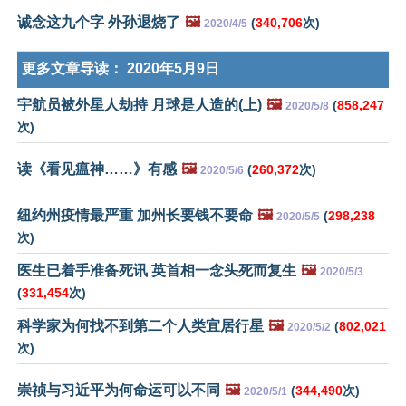
诚念这九个字 外孙退烧了
🖼️
(
340,706
次)
2020/4/5
更多文章导读：
2020年5月9日
宇航员被外星人劫持 月球是人造的(上)
🖼️
(
858,247
2020/5/8
次)
读《看见瘟神……》有感
🖼️
(
260,372
次)
2020/5/6
纽约州疫情最严重 加州长要钱不要命
🖼️
(
298,238
2020/5/5
次)
医生已着手准备死讯 英首相一念头死而复生
🖼️
2020/5/3
(
331,454
次)
科学家为何找不到第二个人类宜居行星
🖼️
(
802,021
2020/5/2
次)
崇祯与习近平为何命运可以不同
🖼️
(
344,490
次)
2020/5/1