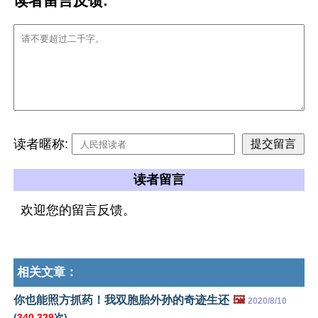
读者留言反馈:
读者暱称:
读者留言
欢迎您的留言反馈。
相关文章：
你也能照方抓药！我双胞胎外孙的奇迹生还
🖼️
2020/8/10
(
340,329
次)