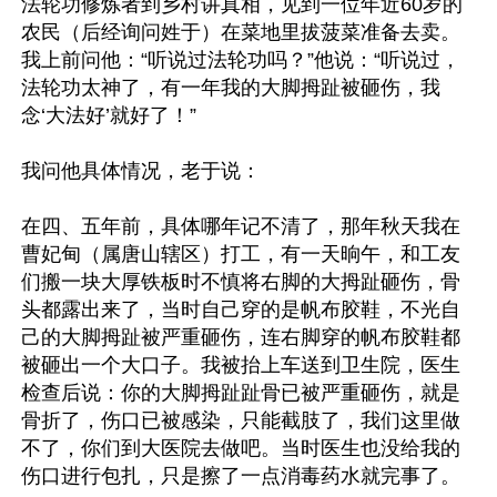
法轮功修炼者到乡村讲真相，见到一位年近60岁的
农民（后经询问姓于）在菜地里拔菠菜准备去卖。
我上前问他：“听说过法轮功吗？”他说：“听说过，
法轮功太神了，有一年我的大脚拇趾被砸伤，我
念‘大法好’就好了！”

我问他具体情况，老于说：

在四、五年前，具体哪年记不清了，那年秋天我在
曹妃甸（属唐山辖区）打工，有一天晌午，和工友
们搬一块大厚铁板时不慎将右脚的大拇趾砸伤，骨
头都露出来了，当时自己穿的是帆布胶鞋，不光自
己的大脚拇趾被严重砸伤，连右脚穿的帆布胶鞋都
被砸出一个大口子。我被抬上车送到卫生院，医生
检查后说：你的大脚拇趾趾骨已被严重砸伤，就是
骨折了，伤口已被感染，只能截肢了，我们这里做
不了，你们到大医院去做吧。当时医生也没给我的
伤口进行包扎，只是擦了一点消毒药水就完事了。
