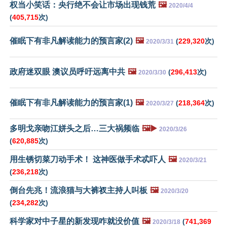
权当小笑话：央行绝不会让市场出现钱荒
🖼️
2020/4/4
(
405,715
次)
催眠下有非凡解读能力的预言家(2)
🖼️
(
229,320
次)
2020/3/31
政府迷双眼 澳议员呼吁远离中共
🖼️
(
296,413
次)
2020/3/30
催眠下有非凡解读能力的预言家(1)
🖼️
(
218,364
次)
2020/3/27
多明戈亲吻江姘头之后…三大祸频临
🖼️▶️
2020/3/26
(
620,885
次)
用生锈切菜刀动手术！ 这神医做手术忒吓人
🖼️
2020/3/21
(
236,218
次)
倒台先兆！流浪猫与大裤衩主持人叫板
🖼️
2020/3/20
(
234,282
次)
科学家对中子星的新发现咋就没价值
🖼️
(
741,369
2020/3/18