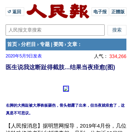
↺ 返回 
电子报
正體版
首页
分栏目
专题
要闻
文章
›
›
|
›
：
2020年5月9日
发表
人气：
334,266
医生说我这断趾得截肢...结果当夜痊愈(图)
右脚的大拇趾被大厚铁板砸伤，骨头都露了出来，但当夜就痊愈了，这
【人民报消息】据明慧网报导，2019年4月份，几位