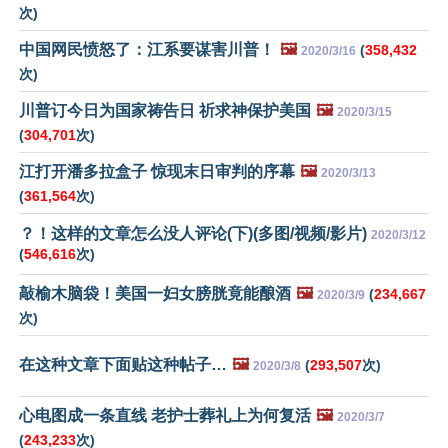
次)
中国网民愤怒了：江系要谋害川普！
🖼️
(
358,432
2020/3/16
次)
川普订今日为国家祷告日 祈求神保护美国
🖼️
2020/3/15
(
304,701
次)
江打开潘多拉盒子 惊现末日审判的序幕
🖼️
2020/3/13
(
361,564
次)
？！这样的文章怎么没人评论(下)(多图/视频/影片)
2020/3/12
(
546,616
次)
敲榆木脑袋！美国一妇女膀胱竟能酿酒
🖼️
(
234,667
2020/3/9
次)
在这种文章下面贴这种帖子…
🖼️
(
293,507
次)
2020/3/8
心电图成一条直线 老护士葬礼上为何复活
🖼️
2020/3/7
(
243,233
次)