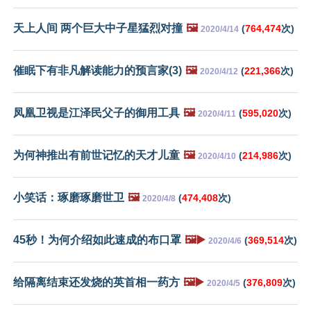
天上人间 两个巨大中子星猛烈对撞
🖼️
(
764,474
次)
2020/4/14
催眠下有非凡解读能力的预言家(3)
🖼️
(
221,366
次)
2020/4/12
凤凰卫视是江泽民父子的御用工具
🖼️
(
595,020
次)
2020/4/11
为何神推出有前世记忆的天才儿童
🖼️
(
214,986
次)
2020/4/10
小笑话：琢磨琢磨世卫
🖼️
(
474,408
次)
2020/4/8
45秒！为何介绍如此速成的布口罩
🖼️▶️
(
369,514
次)
2020/4/6
给隔离结束还发烧的英首相一药方
🖼️▶️
(
376,809
次)
2020/4/5