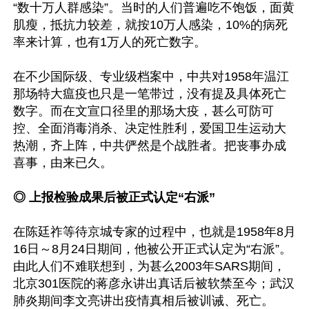
“数十万人群感染”。当时的人们普遍吃不饱饭，面黄
肌瘦，抵抗力较差，就按10万人感染，10%的病死
率来计算，也有1万人的死亡数字。

在不少国际级、专业级档案中，中共对1958年温江
那场特大瘟疫也只是一笔带过，没有提及具体死亡
数字。而在文宣口径里的那场大疫，甚么可防可
控、全面消毒消杀、决定性胜利，爱国卫生运动大
热潮，齐上阵，中共俨然是个战胜者。把丧事办成
喜事，由来已久。

◎ 上报检验成果后被正式认定“右派”
在陈廷祚等待京城专家的过程中，也就是1958年8月
16日～8月24日期间，他被公开正式认定为“右派”。
由此人们不难联想到，为甚么2003年SARS期间，
北京301医院的蒋彦永讲出真话后被软禁至今；武汉
肺炎期间李文亮讲出疫情真相后被训诫、死亡。
