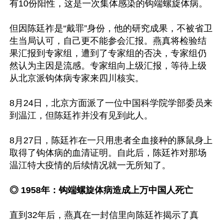
有10份阳性，这是一次集体感染的钩端螺旋体病。

但因陈廷祚是“戴罪”身份，他的研究成果，不被省卫
生当局认可，自己更不能参会汇报。燕真将检验结
果汇报到专家组，遭到了专家组的否决，专家组仍
然认为主因是流感。专家组向上级汇报，等待上级
从北京派钩体病专家来四川核实。

8月24日，北京方面派了一位中国科学院学部委员来
到温江，但陈廷祚并没有见到此人。

8月27日，陈廷祚在一只用患者全血接种的豚鼠身上
取得了钩体病的血清证明。自此后，陈廷祚对那场
温江特大疫情的后续情况就一无所知了。

◎ 1958年：钩端螺旋体病造成上万中国人死亡
直到32年后，燕真在一封信里向陈廷祚揭示了真