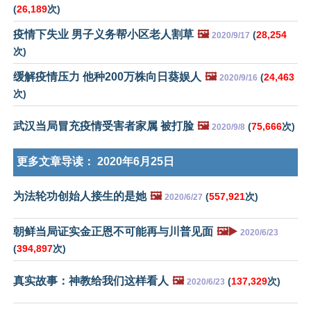
(
26,189
次)
疫情下失业 男子义务帮小区老人割草
🖼️
(
28,254
2020/9/17
次)
缓解疫情压力 他种200万株向日葵娱人
🖼️
(
24,463
2020/9/16
次)
武汉当局冒充疫情受害者家属 被打脸
🖼️
(
75,666
次)
2020/9/8
更多文章导读：
2020年6月25日
为法轮功创始人接生的是她
🖼️
(
557,921
次)
2020/6/27
朝鲜当局证实金正恩不可能再与川普见面
🖼️▶️
2020/6/23
(
394,897
次)
真实故事：神教给我们这样看人
🖼️
(
137,329
次)
2020/6/23