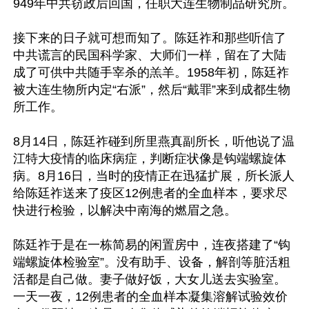
949年中共窃政后回国，任职大连生物制品研究所。

接下来的日子就可想而知了。陈廷祚和那些听信了
中共谎言的民国科学家、大师们一样，留在了大陆
成了可供中共随手宰杀的羔羊。1958年初，陈廷祚
被大连生物所内定“右派”，然后“戴罪”来到成都生物
所工作。

8月14日，陈廷祚碰到所里燕真副所长，听他说了温
江特大疫情的临床病症，判断症状像是钩端螺旋体
病。8月16日，当时的疫情正在迅猛扩展，所长派人
给陈廷祚送来了疫区12例患者的全血样本，要求尽
快进行检验，以解决中南海的燃眉之急。

陈廷祚于是在一栋简易的闲置房中，连夜搭建了“钩
端螺旋体检验室”。没有助手、设备，解剖等脏活粗
活都是自己做。妻子做好饭，大女儿送去实验室。
一天一夜，12例患者的全血样本凝集溶解试验效价