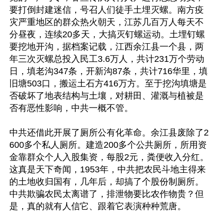
要打倒封建迷信，号召人们徒手土埋灭螺。南方疫
灾严重地区的群众热火朝天，江苏几百万人每天不
分昼夜，连续20多天，大搞灭钉螺运动。土埋钉螺
要挖地开沟，据档案记载，江西余江县一个县，两
年三次灭螺总投入民工3.6万人，共计231万个劳动
日，填老沟347条，开新沟87条，共计716华里，填
旧塘503口，搬运土石方416万方。至于挖沟填塘是
否破坏了地表结构与土壤，对耕田、灌溉与植被是
否有恶性影响，中共一概不管。

中共还借此开展了厕所公有化革命。余江县废除了2
600多个私人厕所。建造200多个公共厕所，所用资
金靠群众个人入股集资，每股2元，粪便收入分红。
这真是天下奇闻，1953年，中共把农民斗地主得来
的土地收归国有，几年后，却搞了个股份制厕所。
中共欺骗农民太离谱了，排泄物要比农作物贵？但
是，真的就有人信它、跟着它表演种种荒唐。
