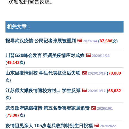
欢迎您的留言反馈。
相关文章：
报导武汉疫情 公民记者张展被重判
🖼️
(
87,688
次)
2021/1/4
川普G20峰会发言 强调美疫情应对成效
🖼️
2020/11/23
(
49,142
次)
山东因疫情封校 学生代表抗议后失联
🖼️
(
70,889
2020/10/19
次)
江苏师大爆疫情遭校方封口 学生反弹
🖼️
(
68,982
2020/10/17
次)
武汉政府隐瞒疫情 第五名受害者家属追责
🖼️
2020/10/1
(
79,307
次)
疫情阻见亲人 105岁老兵收到特别生日祝福
🖼️
2020/9/22