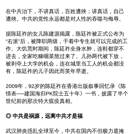
在中共治下，不讲真话，百姓遭殃；讲真话，自己
遭殃。中共的党性永远都是对人性的吞噬与侮辱。

据陈廷祚的女儿陈建源揭露，陈廷祚被正式公布为
“右派”后，被降职两级，干着中专生就可以完成的工
作。大饥荒时期间，陈廷祚全身水肿，连鞋都穿不
进去，全家吃糠咽菜熬过来了。儿孙两代被下放，
被剥夺上大学的机会，连在城里当工人的机会都没
有，陈廷祚的儿子因此而英年早逝。

2009年，92岁的陈廷祚在香港出版叙事回忆录《陈
情表──建国海归PK院士五十年》一书，披露了半个
世纪前的那次特大瘟疫真相。

◎ 中共是祸源，远离中共才是福
武汉肺炎惑乱全球至今，中共在国内不但极力遮掩