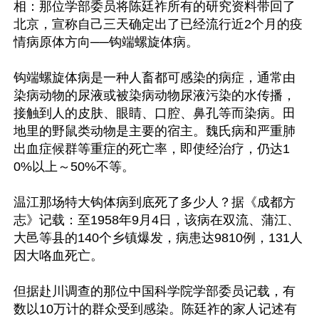
相：那位学部委员将陈廷祚所有的研究资料带回了
北京，宣称自己三天确定出了已经流行近2个月的疫
情病原体方向──钩端螺旋体病。

钩端螺旋体病是一种人畜都可感染的病症，通常由
染病动物的尿液或被染病动物尿液污染的水传播，
接触到人的皮肤、眼睛、口腔、鼻孔等而染病。田
地里的野鼠类动物是主要的宿主。魏氏病和严重肺
出血症候群等重症的死亡率，即使经治疗，仍达1
0%以上～50%不等。

温江那场特大钩体病到底死了多少人？据《成都方
志》记载：至1958年9月4日，该病在双流、蒲江、
大邑等县的140个乡镇爆发，病患达9810例，131人
因大咯血死亡。

但据赴川调查的那位中国科学院学部委员记载，有
数以10万计的群众受到感染。陈廷祚的家人记述有