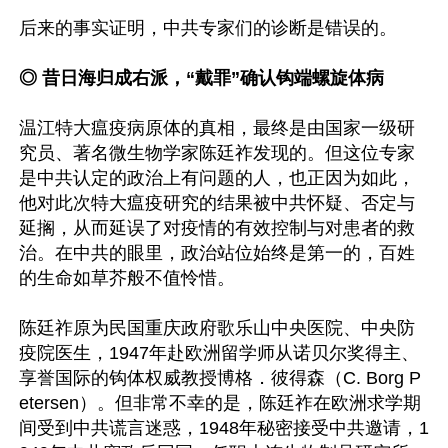
后来的事实证明，中共专家们的诊断是错误的。

◎ 昔日海归成右派，“戴罪”确认钩端螺旋体病
温江特大瘟疫病原体的真相，最终是由国家一级研
究员、著名微生物学家陈廷祚发现的。但这位专家
是中共认定的政治上有问题的人，也正因为如此，
他对此次特大瘟疫研究的结果被中共怀疑、否定与
延搁，从而延误了对疫情的有效控制与对患者的救
治。在中共的眼里，政治站位始终是第一的，百姓
的生命如草芥般不值怜惜。

陈廷祚原为民国重庆政府歌乐山中央医院、中央防
疫院医生，1947年赴欧洲留学师从诺贝尔奖得主、
享誉国际的钩体权威教授博格．彼得森（C. Borg P
etersen）。但非常不幸的是，陈廷祚在欧洲求学期
间受到中共谎言迷惑，1948年秘密接受中共邀请，1