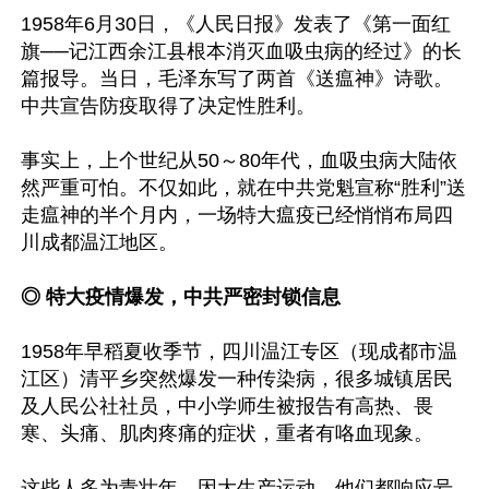
1958年6月30日，《人民日报》发表了《第一面红
旗──记江西余江县根本消灭血吸虫病的经过》的长
篇报导。当日，毛泽东写了两首《送瘟神》诗歌。
中共宣告防疫取得了决定性胜利。

事实上，上个世纪从50～80年代，血吸虫病大陆依
然严重可怕。不仅如此，就在中共党魁宣称“胜利”送
走瘟神的半个月内，一场特大瘟疫已经悄悄布局四
川成都温江地区。

◎ 特大疫情爆发，中共严密封锁信息
1958年早稻夏收季节，四川温江专区（现成都市温
江区）清平乡突然爆发一种传染病，很多城镇居民
及人民公社社员，中小学师生被报告有高热、畏
寒、头痛、肌肉疼痛的症状，重者有咯血现象。

这些人多为青壮年，因大生产运动，他们都响应号