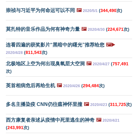
崇祯与习近平为何命运可以不同
🖼️
(
344,490
次)
2020/5/1
莫扎特的音乐作品为何有神奇力量
🖼️
(
224,671
次)
2020/4/30
连看四遍的获奖影片“黑暗中的曙光”推荐给您
🖼️▶️
(
811,543
次)
2020/4/28
北极地区上空为何出现臭氧层大空洞
🖼️
(
757,491
2020/4/27
次)
英首相病危后再给生机
🖼️
(
294,484
次)
2020/4/26
多名主播染疫 CNN仍往瘟神怀里撞
🖼️
(
311,725
次)
2020/4/23
西方康复者亲述从疫情中死里逃生的神奇
🖼️
2020/4/21
(
243,991
次)