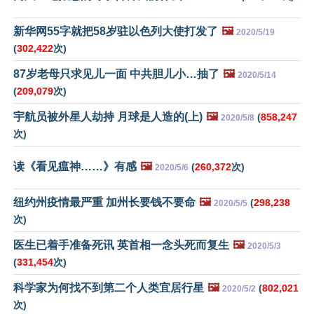
新华网55字就把58岁驻以色列大使打发了
🖼️
2020/5/19
(
302,422
次)
87岁老母只求见儿一面 中共胆儿小…抽了
🖼️
2020/5/14
(
209,079
次)
宇航员被外星人劫持 月球是人造的(上)
🖼️
(
858,247
2020/5/8
次)
读《看见瘟神……》有感
🖼️
(
260,372
次)
2020/5/6
纽约州疫情最严重 加州长要钱不要命
🖼️
(
298,238
2020/5/5
次)
医生已着手准备死讯 英首相一念头死而复生
🖼️
2020/5/3
(
331,454
次)
科学家为何找不到第二个人类宜居行星
🖼️
(
802,021
2020/5/2
次)