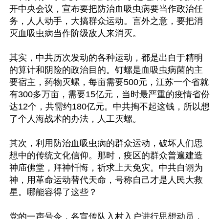
开中央会议，宣布要把防治血吸虫病要当作政治任
务，人人动手，大搞群众运动。言外之意，要把消
灭血吸虫病当作阶级敌人来消灭。

其实，中共历次发动的各种运动，都是出自于精明
的算计和阴险的政治目的。钉螺是血吸虫病菌的主
要宿主，药物灭螺，每亩需要500元，江苏一个省就
有300多万亩，需要15亿元，当时最严重的疫情省份
达12个，共需约180亿元。中共掏不起这钱，所以想
了个人海战术的办法，人工灭螺。

其次，利用防治血吸虫病的群众运动，破坏人们思
想中的传统文化信仰。那时，疫区的群众普遍建造
神庙佛堂，拜神忏悔，祈求上天免灾。中共自诩为
神，用革命运动替代天命，号称自己才是人民大救
星。哪能容得了这些？

党的一声号令，各宣传队入村入户进行思想动员，