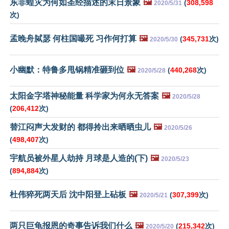
东非蝗灾为何如圣经描述的末日景象
🖼️
(
308,598
2020/5/31
次)
孟晚舟脦瑟 何柱国嘬死 习作何打算
🖼️
(
345,731
次)
2020/5/30
小幽默：特鲁多甩锅精准砸到位
🖼️
(
440,268
次)
2020/5/28
太阳金字塔神秘能量 科学家为何永无答案
🖼️
2020/5/28
(
206,412
次)
替江闷声大发财的 都得拎出来晒晒虫儿
🖼️
2020/5/26
(
498,407
次)
宇航员被外星人劫持 月球是人造的(下)
🖼️
2020/5/23
(
894,884
次)
杜伟猝死两天后 沈中阳登上砧板
🖼️
(
307,399
次)
2020/5/21
两只巨龟报恩的奇事告诉我们什么
🖼️
(
215,342
次)
2020/5/20