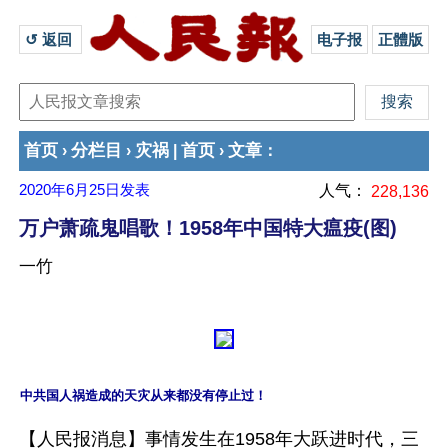
↺ 返回 
电子报
正體版
首页
分栏目
灾祸
首页
文章
›
›
|
›
：
2020年6月25日
发表
人气：
228,136
万户萧疏鬼唱歌！1958年中国特大瘟疫(图)
一竹
中共国人祸造成的天灾从来都没有停止过！
【人民报消息】事情发生在1958年大跃进时代，三