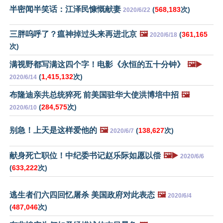
半密闻半笑话：江泽民慷慨献妻
(
568,183
次)
2020/6/22
三胖呜呼了？瘟神掉过头来再进北京
🖼️
(
361,165
2020/6/18
次)
满视野都写满这四个字！电影《永恒的五十分钟》
🖼️▶️
(
1,415,132
次)
2020/6/14
布隆迪亲共总统猝死 前美国驻华大使洪博培中招
🖼️
(
284,575
次)
2020/6/10
别急！上天是这样爱他的
🖼️
(
138,627
次)
2020/6/7
献身死亡职位！中纪委书记赵乐际如愿以偿
🖼️▶️
2020/6/6
(
633,222
次)
逃生者们六四回忆屠杀 美国政府对此表态
🖼️
2020/6/4
(
487,046
次)