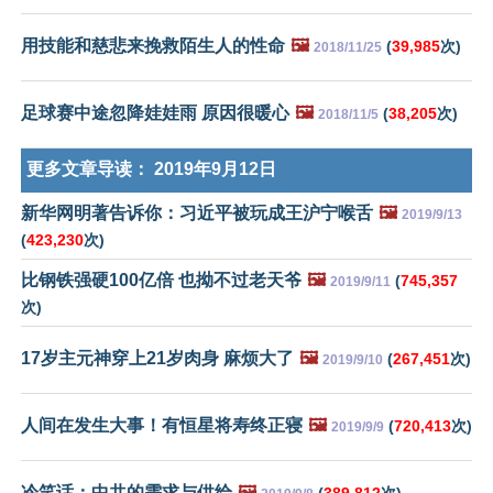
用技能和慈悲来挽救陌生人的性命
🖼️
(
39,985
次)
2018/11/25
足球赛中途忽降娃娃雨 原因很暖心
🖼️
(
38,205
次)
2018/11/5
更多文章导读：
2019年9月12日
新华网明著告诉你：习近平被玩成王沪宁喉舌
🖼️
2019/9/13
(
423,230
次)
比钢铁强硬100亿倍 也拗不过老天爷
🖼️
(
745,357
2019/9/11
次)
17岁主元神穿上21岁肉身 麻烦大了
🖼️
(
267,451
次)
2019/9/10
人间在发生大事！有恒星将寿终正寝
🖼️
(
720,413
次)
2019/9/9
冷笑话：中共的需求与供给
🖼️
(
389,812
次)