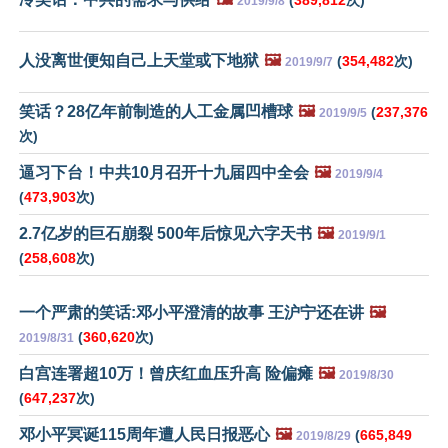
2019/9/8
人没离世便知自己上天堂或下地狱
🖼️
(
354,482
次)
2019/9/7
笑话？28亿年前制造的人工金属凹槽球
🖼️
(
237,376
2019/9/5
次)
逼习下台！中共10月召开十九届四中全会
🖼️
2019/9/4
(
473,903
次)
2.7亿岁的巨石崩裂 500年后惊见六字天书
🖼️
2019/9/1
(
258,608
次)
一个严肃的笑话:邓小平澄清的故事 王沪宁还在讲
🖼️
(
360,620
次)
2019/8/31
白宫连署超10万！曾庆红血压升高 险偏瘫
🖼️
2019/8/30
(
647,237
次)
邓小平冥诞115周年遭人民日报恶心
🖼️
(
665,849
2019/8/29