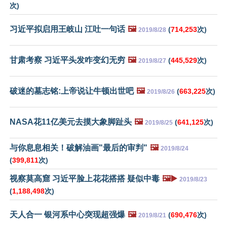
次)
习近平拟启用王岐山 江吐一句话
🖼️
(
714,253
次)
2019/8/28
甘肃考察 习近平头发咋变幻无穷
🖼️
(
445,529
次)
2019/8/27
破迷的墓志铭:上帝说让牛顿出世吧
🖼️
(
663,225
次)
2019/8/26
NASA花11亿美元去摸大象脚趾头
🖼️
(
641,125
次)
2019/8/25
与你息息相关！破解油画"最后的审判"
🖼️
2019/8/24
(
399,811
次)
视察莫高窟 习近平脸上花花搭搭 疑似中毒
🖼️▶️
2019/8/23
(
1,188,498
次)
天人合一 银河系中心突现超强爆
🖼️
(
690,476
次)
2019/8/21