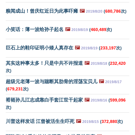
糗闻成山！曾庆红近日为此事吓瘫
🖼️
(
680,786
次)
2019/8/20
小笑话：薄一波给孙子起名
🖼️
(
460,489
次)
2019/8/19
巨石上的鞋印证明小矮人真存在
🖼️
(
233,197
次)
2019/8/19
其实这种事太多！只是中共不许报道
🖼️
(
232,420
2019/8/18
次)
超级元老薄一波与踹断其肋骨的淫荡宝贝儿
🖼️
2019/8/17
(
679,231
次)
褡裢孙儿江志成靠白手套江世干起家
🖼️
(
599,096
2019/8/16
次)
川普这样发话 江曾被活生生吓死
🖼️
(
372,880
次)
2019/8/15