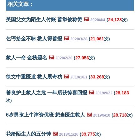
相关文章：
美国父女为陌生人付账 善举被称赞
🖼️
(
24,123
次)
2020/4/4
乞丐拾金不昧 救人得善报
🖼️
(
21,061
次)
2020/3/28
救人一命 金榜题名
🖼️
(
27,056
次)
2020/2/20
徐文中重医道 救人展奇功
🖼️
(
33,268
次)
2019/10/1
善良护士救人之危 一年后获惊喜回报
🖼️
(
28,183
2019/9/22
次)
6岁男孩上牛津资优班 想当医生救人
🖼️
(
28,718
次)
2019/6/10
花给陌生人的五分钟
🖼️
(
39,775
次)
2018/11/26