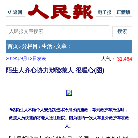
↺ 返回 
电子报
正體版
首页
分栏目
生活
文章
›
›
›
：
2019年9月12日
发表
人气：
31,464
陌生人齐心协力涉险救人 很暖心(图)
5名陌生人不顾个人安危跳进冰冷河水的施救，等到救护车抵达时，

救援人员快速的将老人送往医院。图为纽约一次火车意外救护车在救