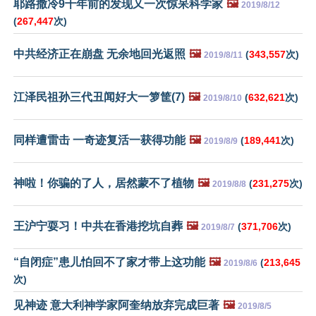
耶路撒冷9千年前的发现又一次惊呆科学家
🖼️
2019/8/12
(
267,447
次)
中共经济正在崩盘 无余地回光返照
🖼️
(
343,557
次)
2019/8/11
江泽民祖孙三代丑闻好大一箩筐(7)
🖼️
(
632,621
次)
2019/8/10
同样遭雷击 一奇迹复活一获得功能
🖼️
(
189,441
次)
2019/8/9
神啦！你骗的了人，居然蒙不了植物
🖼️
(
231,275
次)
2019/8/8
王沪宁耍习！中共在香港挖坑自葬
🖼️
(
371,706
次)
2019/8/7
“自闭症”患儿怕回不了家才带上这功能
🖼️
(
213,645
2019/8/6
次)
见神迹 意大利神学家阿奎纳放弃完成巨著
🖼️
2019/8/5