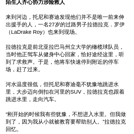
陌生人齐心协力涉险救人
来到河边，托尼和赛迪发现他们并不是唯一前来伸
出援手的人，一名27岁的过路男子拉德拉克．罗伊
（LaDrake Roy）也来到现场。

拉德拉克是前北亚拉巴马州立大学的橄榄球队员，
当时他正驾车从健身中心回家，恰好途经这里，听
到了求救声。于是，他将车快速停到附近的停车
场，赶了过来。

河水温度很低，但托尼和赛迪毫不犹豫地跳进水
里，大步迈向倒扣在河里的SUV，拉德拉克也跟着
跳进水里，走向汽车。

“刚开始的时候我有些犹豫，不想进入水里。但我做
到了，因为我从小就被教育要帮助别人。”拉德拉克
回忆。
