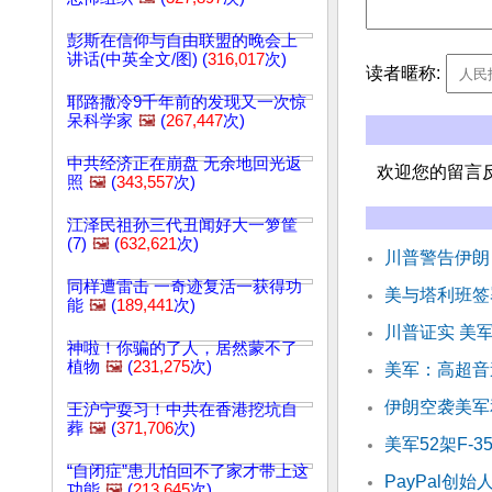
彭斯在信仰与自由联盟的晚会上
讲话(中英全文/图) (
316,017
次)
读者暱称:
耶路撒冷9千年前的发现又一次惊
呆科学家
🖼️
(
267,447
次)
中共经济正在崩盘 无余地回光返
欢迎您的留言
照
🖼️
(
343,557
次)
江泽民祖孙三代丑闻好大一箩筐
(7)
🖼️
(
632,621
次)
川普警告伊朗
同样遭雷击 一奇迹复活一获得功
美与塔利班签
能
🖼️
(
189,441
次)
川普证实 美
神啦！你骗的了人，居然蒙不了
植物
🖼️
(
231,275
次)
美军：高超音
伊朗空袭美军
王沪宁耍习！中共在香港挖坑自
葬
🖼️
(
371,706
次)
美军52架F-
“自闭症”患儿怕回不了家才带上这
PayPal创
功能
🖼️
(
213,645
次)