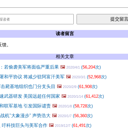
读者留言
反馈。
相关文章
：若偷袭美军将面临严重后果
🖼️
(
56,204
次)
2020/4/1
署和平协议 将减少驻阿富汗美军
🖼️
(
52,968
次)
2020/3/1
军击毙基地组织也门分支头目
🖼️
(
61,908
次)
2020/2/9
速武器研发 美国远超任何国家
🖼️
(
61,412
次)
2020/1/14
和联军基地 引发国际谴责
🖼️
(
58,728
次)
2020/1/8
35战机"大象漫步" 声势浩大
🖼️
(
56,360
次)
2020/1/7
始人 吁科技巨头与美军合作
🖼️
(
61,491
次)
2019/12/7