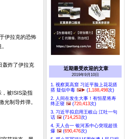
位于伊拉克的恐怖
。

日轰炸了伊拉克
近期最受欢迎的文章
2019年9月10日
1. 视察莫高窟 习近平脸上花花搭
搭 疑似中毒
🖼️▶️
(
1,188,498
次)
示，被ISIS染指
2. 人间在发生大事！有恒星将寿
激光制导炸弹。

终正寝
🖼️
(
720,413
次)
3. 习近平拟启用王岐山 江吐一句
话
🖼️
(
714,253
次)
4. 天人合一 银河系中心突现超强
爆
🖼️
(
690,476
次)