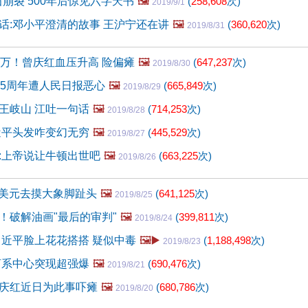
石崩裂 500年后惊见六字天书
🖼️
(
258,608
次)
2019/9/1
话:邓小平澄清的故事 王沪宁还在讲
🖼️
(
360,620
次)
2019/8/31
0万！曾庆红血压升高 险偏瘫
🖼️
(
647,237
次)
2019/8/30
15周年遭人民日报恶心
🖼️
(
665,849
次)
2019/8/29
王岐山 江吐一句话
🖼️
(
714,253
次)
2019/8/28
近平头发咋变幻无穷
🖼️
(
445,529
次)
2019/8/27
:上帝说让牛顿出世吧
🖼️
(
663,225
次)
2019/8/26
1亿美元去摸大象脚趾头
🖼️
(
641,125
次)
2019/8/25
！破解油画"最后的审判"
🖼️
(
399,811
次)
2019/8/24
习近平脸上花花搭搭 疑似中毒
🖼️▶️
(
1,188,498
次)
2019/8/23
河系中心突现超强爆
🖼️
(
690,476
次)
2019/8/21
庆红近日为此事吓瘫
🖼️
(
680,786
次)
2019/8/20