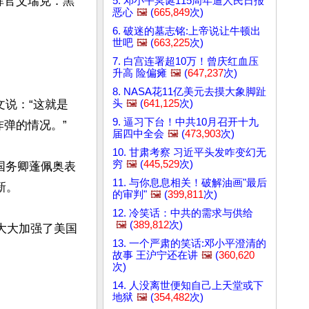
指挥官艾瑞克．黑
5. 邓小平冥诞115周年遭人民日报
恶心
🖼️
(
665,849
次)
6. 破迷的墓志铭:上帝说让牛顿出
世吧
🖼️
(
663,225
次)
7. 白宫连署超10万！曾庆红血压


升高 险偏瘫
🖼️
(
647,237
次)
8. NASA花11亿美元去摸大象脚趾
头
🖼️
(
641,125
次)
推文说：“这就是
9. 逼习下台！中共10月召开十九
炸弹的情况。”

届四中全会
🖼️
(
473,903
次)
10. 甘肃考察 习近平头发咋变幻无
穷
🖼️
(
445,529
次)
国务卿蓬佩奥表
11. 与你息息相关！破解油画"最后
。

的审判"
🖼️
(
399,811
次)
12. 冷笑话：中共的需求与供给
🖼️
(
389,812
次)
大大加强了美国
13. 一个严肃的笑话:邓小平澄清的
故事 王沪宁还在讲
🖼️
(
360,620
次)
14. 人没离世便知自己上天堂或下
地狱
🖼️
(
354,482
次)