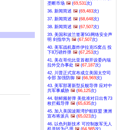
垄断市场
🖼️
(
69,531
次)
36. 新闻简述
🖼️
(
69,483
次)
37. 新闻简述
🖼️
(
68,648
次)
38. 新闻简述
🖼️
(
67,507
次)
39. 美国和波兰签署5G网络安全声
明 剑指华为
🖼️
(
67,507
次)
40. 美军战机轰炸伊拉克IS窝点 投
下8万磅炸弹
🖼️
(
67,253
次)
41. 美在哥伦比亚首都开设委内瑞
拉外交办事处
🖼️
(
67,187
次)
42. 川普正式宣布成立美国太空司
令部 加强防御
🖼️
(
66,969
次)
43. 美军部署新型反舰导弹 应对中
共军事威胁
🖼️
(
66,125
次)
44. 朝鲜频射弹 美批准对日出售73
枚拦截导弹
🖼️
(
65,635
次)
45. 加入美国波斯湾护航联盟 澳洲
宣布将派兵
🖼️
(
65,023
次)
46. 以色列新技术 可控制敌军无人
机并转为己用
🖼️
(
64,985
次)