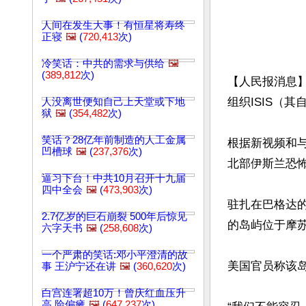
人间在发生大事！有恒星将寿终
正寝
🖼️
(
720,413
次)
冷笑话：中共的需求与供给
🖼️
(
389,812
次)
【人民报消息】
组织ISIS（其
人没离世便知自己上天堂或下地
狱
🖼️
(
354,482
次)
笑话？28亿年前制造的人工金属
根据新视频和与
凹槽球
🖼️
(
237,376
次)
北部伊斯兰恐怖
逼习下台！中共10月召开十九届
四中全会
🖼️
(
473,903
次)
驻扎在巴格达的“坚
2.7亿岁的巨石崩裂 500年后惊见
的岛屿位于摩苏
六字天书
🖼️
(
258,608
次)
一个严肃的笑话:邓小平澄清的故
美国官员称该岛
事 王沪宁还在讲
🖼️
(
360,620
次)
白宫连署超10万！曾庆红血压升
高 险偏瘫
🖼️
(
647,237
次)