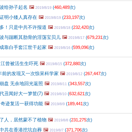
波给孙子起名
🖼️
(
460,489
次)
2019/8/19
证明小矮人真存在
🖼️
(
233,197
次)
2019/8/19
多！只是中共不许报道
🖼️
(
232,420
次)
2019/8/18
波与踹断其肋骨的淫荡宝贝儿
🖼️
(
679,231
次)
2019/8/17
成靠白手套江世干起家
🖼️
(
599,096
次)
2019/8/16
 江曾被活生生吓死
🖼️
(
372,880
次)
2019/8/15
年前的发现又一次惊呆科学家
🖼️
(
267,447
次)
2019/8/12
崩盘 无余地回光返照
🖼️
(
343,557
次)
2019/8/11
代丑闻好大一箩筐(7)
🖼️
(
632,621
次)
2019/8/10
一奇迹复活一获得功能
🖼️
(
189,441
次)
2019/8/9
了人，居然蒙不了植物
🖼️
(
231,275
次)
2019/8/8
中共在香港挖坑自葬
🖼️
(
371,706
次)
2019/8/7