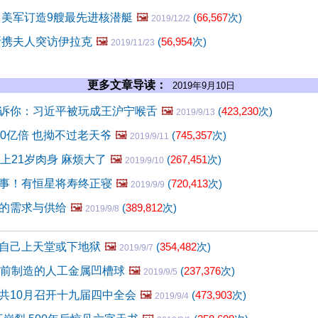
 美军订造9艘最先进核潜艇
🖼️
(
66,567
次)
2019/12/2
斯携夫人突访伊拉克
🖼️
(
56,954
次)
2019/11/23
更多文章导读：
2019年9月10日
诉你：习近平被玩成王沪宁喉舌
🖼️
(
423,230
次)
2019/9/13
00亿倍 也拗不过老天爷
🖼️
(
745,357
次)
2019/9/11
上21岁肉身 麻烦大了
🖼️
(
267,451
次)
2019/9/10
事！有恒星将寿终正寝
🖼️
(
720,413
次)
2019/9/9
的需求与供给
🖼️
(
389,812
次)
2019/9/8
自己上天堂或下地狱
🖼️
(
354,482
次)
2019/9/7
年前制造的人工金属凹槽球
🖼️
(
237,376
次)
2019/9/5
共10月召开十九届四中全会
🖼️
(
473,903
次)
2019/9/4