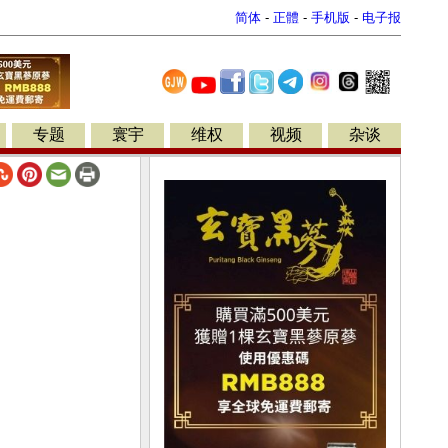
简体
-
正體
-
手机版
-
电子报
专题
寰宇
维权
视频
杂谈