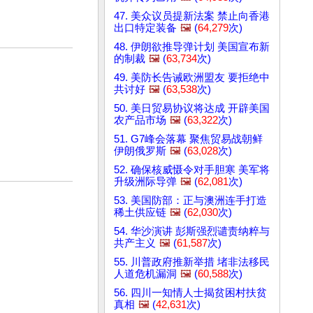
47. 美众议员提新法案 禁止向香港
出口特定装备
🖼️
(
64,279
次)
48. 伊朗欲推导弹计划 美国宣布新
的制裁
🖼️
(
63,734
次)
49. 美防长告诫欧洲盟友 要拒绝中
共讨好
🖼️
(
63,538
次)
50. 美日贸易协议将达成 开辟美国
农产品市场
🖼️
(
63,322
次)
51. G7峰会落幕 聚焦贸易战朝鲜
伊朗俄罗斯
🖼️
(
63,028
次)
52. 确保核威慑令对手胆寒 美军将
升级洲际导弹
🖼️
(
62,081
次)
53. 美国防部：正与澳洲连手打造
稀土供应链
🖼️
(
62,030
次)
54. 华沙演讲 彭斯强烈谴责纳粹与
共产主义
🖼️
(
61,587
次)
55. 川普政府推新举措 堵非法移民
人道危机漏洞
🖼️
(
60,588
次)
56. 四川一知情人士揭贫困村扶贫
真相
🖼️
(
42,631
次)