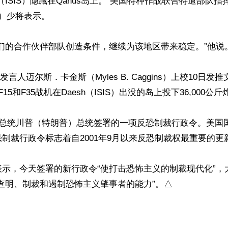
（ISIS）隐藏在Qanus岛上。”美国特种作战联合特遣部队
ill）少将表示。

们的合作伙伴部队创造条件，继续为该地区带来稳定。”他说。
发言人迈尔斯．卡金斯（Myles B. Caggins）上校10日发
 F15和F35战机在Daesh（ISIS）出没的岛上投下36,000公斤
国总统川普（特朗普）总统签署的一项反恐制裁行政令。美国
制裁行政令标志着自2001年9月以来反恐制裁权最重要的更新
表示，今天签署的新行政令“使打击恐怖主义的制裁现代化”，
查明、制裁和遏制恐怖主义肇事者的能力”。△
ww.renminbao.com/rmb/articles/2019/9/10/69678.html