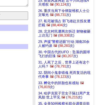
25. 疫苗风波再起 近千川民连续4
天维权
🖼️
(
90,124
次)
26. 重庆当局下令绑架维权人士公
文曝光
🖼️
(
88,731
次)
27. 私宅被强占 郭飞雄赴京投友遭
拦截
🖼️
(
88,404
次)
28. 北京村民遭两次拆迁 财物被砸
上访无门
🖼️
(
88,338
次)
29. 声援"警察还眼"行动 湖南20余
人被约谈
🖼️
(
88,283
次)
30. 中国古代的UFO：坠落的圆球
飞行的巨珠
🖼️
(
80,207
次)
31. 人死了之后，世界上还有这个
人吗？
🖼️
(
78,791
次)
32. 阴间小鬼拿错魂 死而复活的现
代奇事
🖼️
(
78,123
次)
33. 孵化中的胚胎也有感知
🖼️
(
76,819
次)
34. 哈萨克双子宫女子隔11周产龙
凤胎 世上罕见
🖼️
(
76,215
次)
35. 全美50州检察长联合调查谷歌