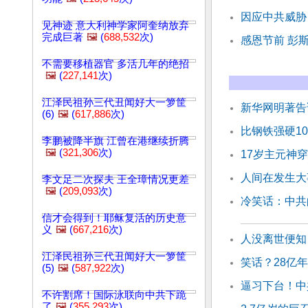
因应中共威胁
见神迹 意大利神学家阿奎纳放弃
完成巨著
🖼️
(
688,532
次)
感恩节前 彭
不需要移植器官 多活几年的绝招
🖼️
(
227,141
次)
江泽民祖孙三代丑闻好大一箩筐
新华网明著告
(6)
🖼️
(
617,886
次)
比钢铁强硬1
李鹏被降半旗 江曾在港继续折腾
🖼️
(
321,306
次)
17岁主元神穿
人间在发生大
李文足二次探夫 王全璋情况更差
🖼️
(
209,093
次)
冷笑话：中共
信才会得到！耶稣复活的历史意
义
🖼️
(
667,216
次)
人没离世便知
江泽民祖孙三代丑闻好大一箩筐
笑话？28亿
(5)
🖼️
(
587,922
次)
逼习下台！中
不许割席！国际泳联向中共下跪
了
🖼️
(
355,293
次)