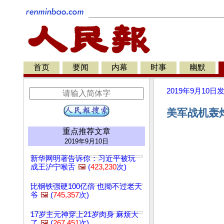
首页
要闻
内幕
时事
幽默
2019年9月10日
美军战机轰炸
重点推荐文章
2019年9月10日
新华网明著告诉你：习近平被玩
成王沪宁喉舌
🖼️
(
423,230
次)
比钢铁强硬100亿倍 也拗不过老天
爷
🖼️
(
745,357
次)
17岁主元神穿上21岁肉身 麻烦大
了
🖼️
(
267,451
次)