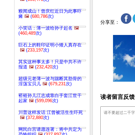
糗闻成山！曾庆红近日为此事吓
瘫
🖼️
(
680,786
次)
分享至：
小笑话：薄一波给孙子起名
🖼️
(
460,489
次)
巨石上的鞋印证明小矮人真存在
🖼️
(
233,197
次)
其实这种事太多！只是中共不许
报道
🖼️
(
232,420
次)
超级元老薄一波与踹断其肋骨的
淫荡宝贝儿
🖼️
(
679,231
次)
褡裢孙儿江志成靠白手套江世干
读者留言反馈
起家
🖼️
(
599,096
次)
川普这样发话 江曾被活生生吓死
🖼️
(
372,880
次)
网民白宫请愿连署：将中共定为
恐怖组织
🖼️
(
327,897
次)