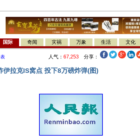
国际
奇闻
灾祸
万象
生活
文化
人气：
67,253
分享：
发表
伊拉克IS窝点 投下8万磅炸弹(图)