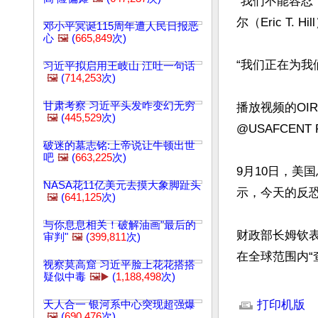
“我们不能容忍
尔（Eric T. H
邓小平冥诞115周年遭人民日报恶
心
🖼️
(
665,849
次)
“我们正在为我
习近平拟启用王岐山 江吐一句话
🖼️
(
714,253
次)
甘肃考察 习近平头发咋变幻无穷
播放视频的OIR
🖼️
(
445,529
次)
@USAFCENT
破迷的墓志铭:上帝说让牛顿出世
吧
🖼️
(
663,225
次)
9月10日，美
NASA花11亿美元去摸大象脚趾头
示，今天的反恐
🖼️
(
641,125
次)
与你息息相关！破解油画"最后的
财政部长姆钦
审判"
🖼️
(
399,811
次)
在全球范围内“
视察莫高窟 习近平脸上花花搭搭
疑似中毒
🖼️▶️
(
1,188,498
次)
文章网址: http://w
打印机版
天人合一 银河系中心突现超强爆
🖼️
(
690,476
次)