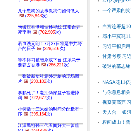
2.7亿岁的巨
一个严肃的笑
几个忠狗的故事教我们如何做人
🖼️
(
225,848
次)
白宫连署超1
为镇压香港和转移视线 江密命弄
死李鹏
🖼️
(
702,905
次)
邓小平冥诞1
若血洗元朗！7月27日将是中共垮
习近平拟启用
台的日子
🖼️
(
328,516
次)
甘肃考察 习
等不得习被暗杀或下台 江系急于
要霸占香港
🖼️
(
286,221
次)
破迷的墓志铭
一张被新华社意外定格的现场图
片
🖼️
(
299,102
次)
NASA花1
与你息息相关
李鹏死了！老江俩屎盆子塞进悼
词
🖼️
(
722,677
次)
视察莫高窟 
小笑话：三呆婊的时间分配极有
天人合一 银
序
🖼️
(
395,164
次)
糗闻成山！曾
江泽民祖孙三代丑闻好大一箩筐
(4)
🖼️
(
599,436
次)