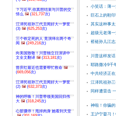
小笑话：薄一
？习近平,你真想结束与川普的交
情么
🖼️
(
321,737
次)
巨石上的鞋印
其实这种事太
江泽民祖孙三代丑闻好大一箩筐
(3)
🖼️
(
625,253
次)
超级元老薄一
三个铁定死的人 竟演绎出两个奇
褡裢孙儿江志
闻
🖼️
(
249,216
次)
向美国致敬！川普独立日演讲中
川普这样发话
文全文翻译
🖼️
(
313,181
次)
耶路撒冷9千
曾庆红最近也需要帮忙救命
🖼️
(
669,056
次)
中共经济正在
江泽民祖孙三代丑闻好大一箩筐
江泽民祖孙三
(2)
🖼️
(
632,373
次)
同样遭雷击 
神的呼唤！川普带领美国回归伟
大
🖼️
(
318,245
次)
神啦！你骗的
心脏骤停！甩掉肉身 她看到天堂
王沪宁耍习！
🖼️
(
201,169
次)