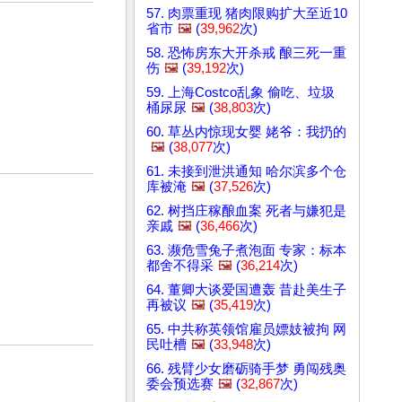
57. 肉票重现 猪肉限购扩大至近10
省市
🖼️
(
39,962
次)
58. 恐怖房东大开杀戒 酿三死一重
伤
🖼️
(
39,192
次)
59. 上海Costco乱象 偷吃、垃圾
桶尿尿
🖼️
(
38,803
次)
60. 草丛内惊现女婴 姥爷：我扔的
🖼️
(
38,077
次)
61. 未接到泄洪通知 哈尔滨多个仓
库被淹
🖼️
(
37,526
次)
62. 树挡庄稼酿血案 死者与嫌犯是
亲戚
🖼️
(
36,466
次)
63. 濒危雪兔子煮泡面 专家：标本
都舍不得采
🖼️
(
36,214
次)
64. 董卿大谈爱国遭轰 昔赴美生子
再被议
🖼️
(
35,419
次)
65. 中共称英领馆雇员嫖妓被拘 网
民吐槽
🖼️
(
33,948
次)
66. 残臂少女磨砺骑手梦 勇闯残奥
委会预选赛
🖼️
(
32,867
次)