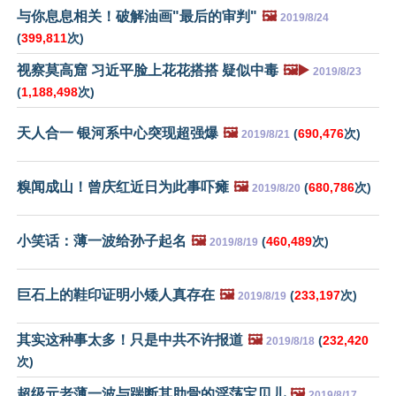
与你息息相关！破解油画"最后的审判"
🖼️
2019/8/24
(
399,811
次)
视察莫高窟 习近平脸上花花搭搭 疑似中毒
🖼️▶️
2019/8/23
(
1,188,498
次)
天人合一 银河系中心突现超强爆
🖼️
(
690,476
次)
2019/8/21
糗闻成山！曾庆红近日为此事吓瘫
🖼️
(
680,786
次)
2019/8/20
小笑话：薄一波给孙子起名
🖼️
(
460,489
次)
2019/8/19
巨石上的鞋印证明小矮人真存在
🖼️
(
233,197
次)
2019/8/19
其实这种事太多！只是中共不许报道
🖼️
(
232,420
2019/8/18
次)
超级元老薄一波与踹断其肋骨的淫荡宝贝儿
🖼️
2019/8/17