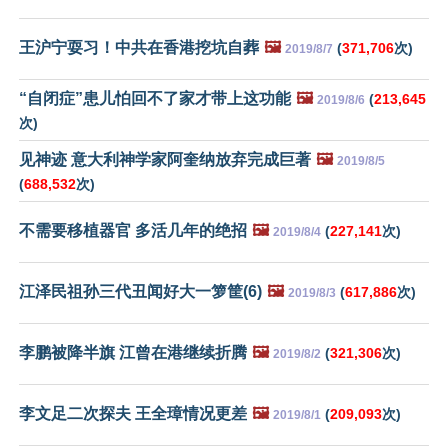
王沪宁耍习！中共在香港挖坑自葬
🖼️
(
371,706
次)
2019/8/7
“自闭症”患儿怕回不了家才带上这功能
🖼️
(
213,645
2019/8/6
次)
见神迹 意大利神学家阿奎纳放弃完成巨著
🖼️
2019/8/5
(
688,532
次)
不需要移植器官 多活几年的绝招
🖼️
(
227,141
次)
2019/8/4
江泽民祖孙三代丑闻好大一箩筐(6)
🖼️
(
617,886
次)
2019/8/3
李鹏被降半旗 江曾在港继续折腾
🖼️
(
321,306
次)
2019/8/2
李文足二次探夫 王全璋情况更差
🖼️
(
209,093
次)
2019/8/1