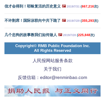
信才会得到！耶稣复活的历史意义
🖼️
(
667,216
次)
2019/7/31
不许割席！国际泳联向中共下跪了
🖼️
(
355,293
次)
2019/7/29
几个忠狗的故事教我们如何做人
🖼️
(
225,848
次)
2019/7/28
Copyright© RMB Public Foundation Inc.
All Rights Reserved
人民报网站服务条款
关于我们
反馈信箱：
editor@renminbao.com