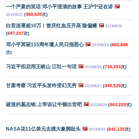
一个严肃的笑话:邓小平澄清的故事 王沪宁还在讲
🖼️
(
360,620
次)
2019/8/31
白宫连署超10万！曾庆红血压升高 险偏瘫
🖼️
2019/8/30
(
647,237
次)
邓小平冥诞115周年遭人民日报恶心
🖼️
(
665,849
2019/8/29
次)
习近平拟启用王岐山 江吐一句话
🖼️
(
714,253
次)
2019/8/28
甘肃考察 习近平头发咋变幻无穷
🖼️
(
445,529
次)
2019/8/27
破迷的墓志铭:上帝说让牛顿出世吧
🖼️
(
663,225
次)
2019/8/26
NASA花11亿美元去摸大象脚趾头
🖼️
(
641,125
次)
2019/8/25