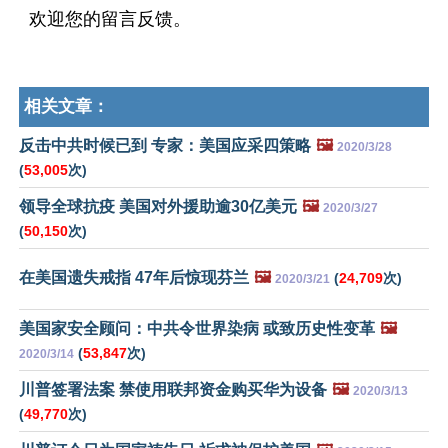
欢迎您的留言反馈。
相关文章：
反击中共时候已到 专家：美国应采四策略
🖼️
2020/3/28
(
53,005
次)
领导全球抗疫 美国对外援助逾30亿美元
🖼️
2020/3/27
(
50,150
次)
在美国遗失戒指 47年后惊现芬兰
🖼️
(
24,709
次)
2020/3/21
美国家安全顾问：中共令世界染病 或致历史性变革
🖼️
(
53,847
次)
2020/3/14
川普签署法案 禁使用联邦资金购买华为设备
🖼️
2020/3/13
(
49,770
次)