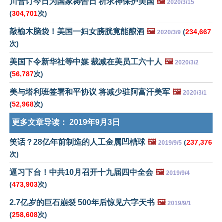
川普订今日为国家祷告日 祈求神保护美国
🖼️
2020/3/15
(
304,701
次)
敲榆木脑袋！美国一妇女膀胱竟能酿酒
🖼️
(
234,667
2020/3/9
次)
美国下令新华社等中媒 裁减在美员工六十人
🖼️
2020/3/2
(
56,787
次)
美与塔利班签署和平协议 将减少驻阿富汗美军
🖼️
2020/3/1
(
52,968
次)
更多文章导读：
2019年9月3日
笑话？28亿年前制造的人工金属凹槽球
🖼️
(
237,376
2019/9/5
次)
逼习下台！中共10月召开十九届四中全会
🖼️
2019/9/4
(
473,903
次)
2.7亿岁的巨石崩裂 500年后惊见六字天书
🖼️
2019/9/1
(
258,608
次)