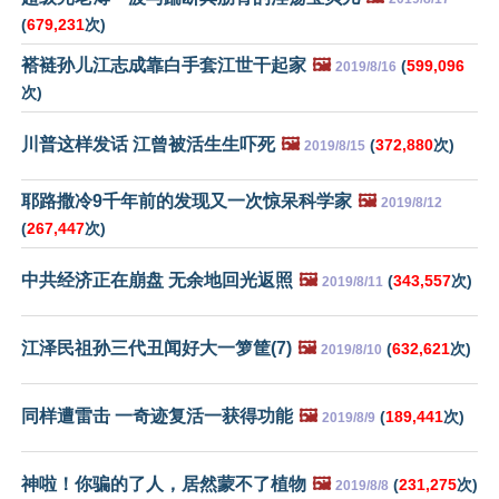
(
679,231
次)
褡裢孙儿江志成靠白手套江世干起家
🖼️
(
599,096
2019/8/16
次)
川普这样发话 江曾被活生生吓死
🖼️
(
372,880
次)
2019/8/15
耶路撒冷9千年前的发现又一次惊呆科学家
🖼️
2019/8/12
(
267,447
次)
中共经济正在崩盘 无余地回光返照
🖼️
(
343,557
次)
2019/8/11
江泽民祖孙三代丑闻好大一箩筐(7)
🖼️
(
632,621
次)
2019/8/10
同样遭雷击 一奇迹复活一获得功能
🖼️
(
189,441
次)
2019/8/9
神啦！你骗的了人，居然蒙不了植物
🖼️
(
231,275
次)
2019/8/8