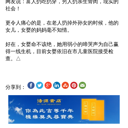
网友说：富人扔吃扔穿，穷人扔亲生骨肉，现实的
社会！

更令人痛心的是，在老人扔掉外孙女的时候，他的
女儿，女婴的妈妈毫不知情。

好在，女婴命不该绝，她用弱小的啼哭声为自己赢
得一线生机，目前女婴依旧在市儿童医院接受检
分享到：