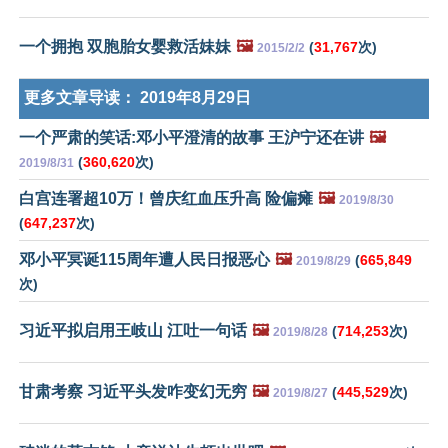
一个拥抱 双胞胎女婴救活妹妹
🖼️
(
31,767
次)
2015/2/2
更多文章导读：
2019年8月29日
一个严肃的笑话:邓小平澄清的故事 王沪宁还在讲
🖼️
(
360,620
次)
2019/8/31
白宫连署超10万！曾庆红血压升高 险偏瘫
🖼️
2019/8/30
(
647,237
次)
邓小平冥诞115周年遭人民日报恶心
🖼️
(
665,849
2019/8/29
次)
习近平拟启用王岐山 江吐一句话
🖼️
(
714,253
次)
2019/8/28
甘肃考察 习近平头发咋变幻无穷
🖼️
(
445,529
次)
2019/8/27