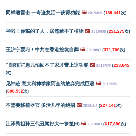
同样遭雷击 一奇迹复活一获得功能
🖼️
(
189,441
次)
2019/8/9
神啦！你骗的了人，居然蒙不了植物
🖼️
(
231,275
次)
2019/8/8
王沪宁耍习！中共在香港挖坑自葬
🖼️
(
371,706
次)
2019/8/7
“自闭症”患儿怕回不了家才带上这功能
🖼️
(
213,645
2019/8/6
次)
见神迹 意大利神学家阿奎纳放弃完成巨著
🖼️
2019/8/5
(
688,532
次)
不需要移植器官 多活几年的绝招
🖼️
(
227,141
次)
2019/8/4
江泽民祖孙三代丑闻好大一箩筐(6)
🖼️
(
617,886
次)
2019/8/3