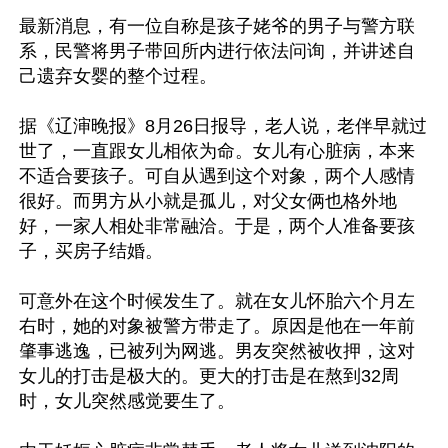
最新消息，有一位自称是孩子姥爷的男子与警方联
系，民警将男子带回所内进行依法问询，并讲述自
己遗弃女婴的整个过程。

据《辽渖晚报》8月26日报导，老人说，老伴早就过
世了，一直跟女儿相依为命。女儿有心脏病，本来
不适合要孩子。可自从遇到这个对象，两个人感情
很好。而男方从小就是孤儿，对父女俩也格外地
好，一家人相处非常融洽。于是，两个人准备要孩
子，买房子结婚。

可意外在这个时候发生了。就在女儿怀胎六个月左
右时，她的对象被警方带走了。原因是他在一年前
肇事逃逸，已被列为网逃。男友突然被收押，这对
女儿的打击是极大的。更大的打击是在熬到32周
时，女儿突然感觉要生了。
