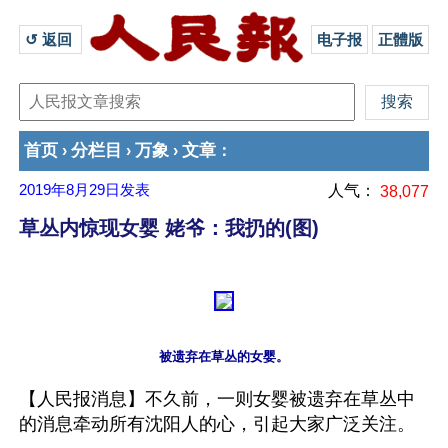
↺ 返回 
电子报
正體版
首页
分栏目
万象
文章
›
›
›
：
2019年8月29日
发表
人气：
38,077
草丛内惊现女婴 姥爷：我扔的(图)
【人民报消息】不久前，一则女婴被遗弃在草丛中
的消息牵动所有沈阳人的心，引起大家广泛关注。
