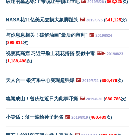
破迷的墓志铭:上帝说让牛顿出世吧
🖼️
(
663,225
次)
2019/8/26
NASA花11亿美元去摸大象脚趾头
🖼️
(
641,125
次)
2019/8/25
与你息息相关！破解油画"最后的审判"
🖼️
2019/8/24
(
399,811
次)
视察莫高窟 习近平脸上花花搭搭 疑似中毒
🖼️▶️
2019/8/23
(
1,188,498
次)
天人合一 银河系中心突现超强爆
🖼️
(
690,476
次)
2019/8/21
糗闻成山！曾庆红近日为此事吓瘫
🖼️
(
680,786
次)
2019/8/20
小笑话：薄一波给孙子起名
🖼️
(
460,489
次)
2019/8/19