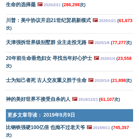
生命的选择题
🖼️
(
286,298
次)
2020/2/21
川普：美中协议开启21世纪贸易新模式
🖼️
(
61,673
2020/1/21
次)
天津强拆世界级别墅群 业主走投无路
🖼️
(
77,277
次)
2020/1/8
20年前生命垂危妇女 寻找当年好心护士
🖼️
(
23,558
2020/1/4
次)
士为知己者死 古人交友重义胜于生命
🖼️
(
21,898
次)
2020/1/4
神的美好世界不接受自杀的人
🖼️
(
61,107
次)
2019/12/23
更多文章导读：
2019年9月9日
比钢铁强硬100亿倍 也拗不过老天爷
🖼️
(
745,357
2019/9/11
次)