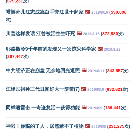
(
679,231
次)
褡裢孙儿江志成靠白手套江世干起家
🖼️
(
599,096
2019/8/16
次)
川普这样发话 江曾被活生生吓死
🖼️
(
372,880
次)
2019/8/15
耶路撒冷9千年前的发现又一次惊呆科学家
🖼️
2019/8/12
(
267,447
次)
中共经济正在崩盘 无余地回光返照
🖼️
(
343,557
次)
2019/8/11
江泽民祖孙三代丑闻好大一箩筐(7)
🖼️
(
632,621
次)
2019/8/10
同样遭雷击 一奇迹复活一获得功能
🖼️
(
189,441
次)
2019/8/9
神啦！你骗的了人，居然蒙不了植物
🖼️
(
231,275
次)
2019/8/8