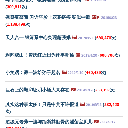
2019/8/24
(
399,811
次)
视察莫高窟 习近平脸上花花搭搭 疑似中毒
🖼️▶️
2019/8/23
(
1,188,498
次)
天人合一 银河系中心突现超强爆
🖼️
(
690,476
次)
2019/8/21
糗闻成山！曾庆红近日为此事吓瘫
🖼️
(
680,786
次)
2019/8/20
小笑话：薄一波给孙子起名
🖼️
(
460,489
次)
2019/8/19
巨石上的鞋印证明小矮人真存在
🖼️
(
233,197
次)
2019/8/19
其实这种事太多！只是中共不许报道
🖼️
(
232,420
2019/8/18
次)
超级元老薄一波与踹断其肋骨的淫荡宝贝儿
🖼️
2019/8/17