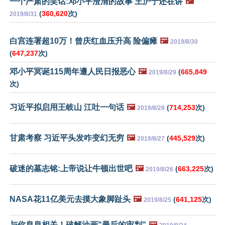
一个严肃的笑话:邓小平澄清的故事 王沪宁还在讲
🖼️
(
360,620
次)
2019/8/31
白宫连署超10万！曾庆红血压升高 险偏瘫
🖼️
2019/8/30
(
647,237
次)
邓小平冥诞115周年遭人民日报恶心
🖼️
(
665,849
2019/8/29
次)
习近平拟启用王岐山 江吐一句话
🖼️
(
714,253
次)
2019/8/28
甘肃考察 习近平头发咋变幻无穷
🖼️
(
445,529
次)
2019/8/27
破迷的墓志铭:上帝说让牛顿出世吧
🖼️
(
663,225
次)
2019/8/26
NASA花11亿美元去摸大象脚趾头
🖼️
(
641,125
次)
2019/8/25
与你息息相关！破解油画"最后的审判"
🖼️