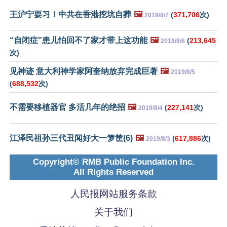
王沪宁耍习！中共在香港挖坑自葬
🖼️
(
371,706
次)
2019/8/7
“自闭症”患儿怕回不了家才带上这功能
🖼️
(
213,645
2019/8/6
次)
见神迹 意大利神学家阿奎纳放弃完成巨著
🖼️
2019/8/5
(
688,532
次)
不需要移植器官 多活几年的绝招
🖼️
(
227,141
次)
2019/8/4
江泽民祖孙三代丑闻好大一箩筐(6)
🖼️
(
617,886
次)
2019/8/3
Copyright© RMB Public Foundation Inc.
All Rights Reserved
人民报网站服务条款
关于我们