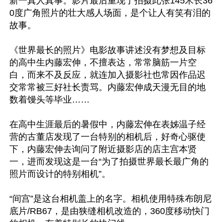
新一真人真事。影片最后重现了拍摄此张145米长36
0度广角照片的壮大感人场面，是个让人有笑有泪的
故事。

《世界最长的照片》电影故事讲述没有梦想及目标
的高中生内藤宏伸，不擅表达，常常脑筋一片空
白，而来不及反应，就连加入摄影社也常因作品迟
交常常被三好社长责骂。内藤宏伸成天漫无目的地
数着馒头等毕业……

在高中生涯最后的暑假中，内藤宏伸在表姊温子经
营的古董店发现了一台特别的相机后，好奇心驱使
下，内藤宏伸去询问了附近摄影店的店主宫本贤
一，进而发现这是一台“为了拍摄世界最长最广角的
照片而设计的特别相机”。

“间宫”是这台相机盖上的名字。相机使用特殊布朗尼
底片/RB67，是由狭缝相机改造的，360度移动快门