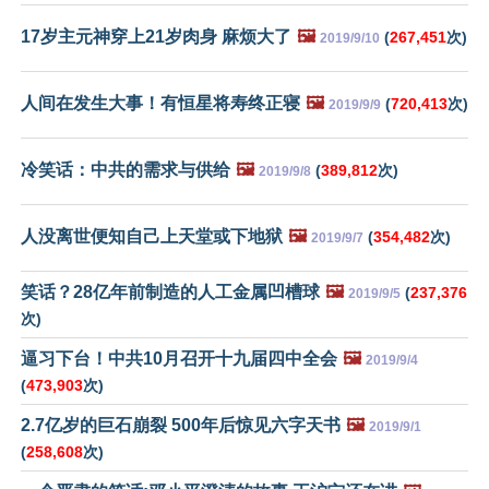
17岁主元神穿上21岁肉身 麻烦大了
🖼️
(
267,451
次)
2019/9/10
人间在发生大事！有恒星将寿终正寝
🖼️
(
720,413
次)
2019/9/9
冷笑话：中共的需求与供给
🖼️
(
389,812
次)
2019/9/8
人没离世便知自己上天堂或下地狱
🖼️
(
354,482
次)
2019/9/7
笑话？28亿年前制造的人工金属凹槽球
🖼️
(
237,376
2019/9/5
次)
逼习下台！中共10月召开十九届四中全会
🖼️
2019/9/4
(
473,903
次)
2.7亿岁的巨石崩裂 500年后惊见六字天书
🖼️
2019/9/1
(
258,608
次)