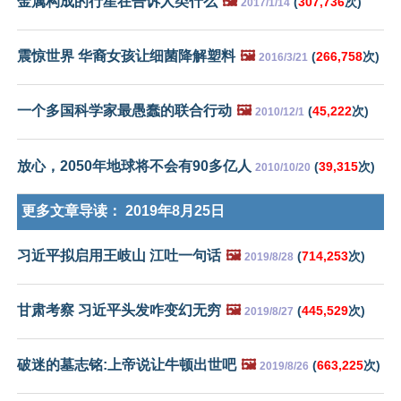
金属构成的行星在告诉人类什么
🖼️
(
307,736
次)
2017/1/14
震惊世界 华裔女孩让细菌降解塑料
🖼️
(
266,758
次)
2016/3/21
一个多国科学家最愚蠢的联合行动
🖼️
(
45,222
次)
2010/12/1
放心，2050年地球将不会有90多亿人
(
39,315
次)
2010/10/20
更多文章导读：
2019年8月25日
习近平拟启用王岐山 江吐一句话
🖼️
(
714,253
次)
2019/8/28
甘肃考察 习近平头发咋变幻无穷
🖼️
(
445,529
次)
2019/8/27
破迷的墓志铭:上帝说让牛顿出世吧
🖼️
(
663,225
次)
2019/8/26