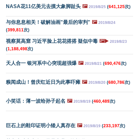
NASA花11亿美元去摸大象脚趾头
🖼️
(
641,125
次)
2019/8/25
与你息息相关！破解油画"最后的审判"
🖼️
2019/8/24
(
399,811
次)
视察莫高窟 习近平脸上花花搭搭 疑似中毒
🖼️▶️
2019/8/23
(
1,188,498
次)
天人合一 银河系中心突现超强爆
🖼️
(
690,476
次)
2019/8/21
糗闻成山！曾庆红近日为此事吓瘫
🖼️
(
680,786
次)
2019/8/20
小笑话：薄一波给孙子起名
🖼️
(
460,489
次)
2019/8/19
巨石上的鞋印证明小矮人真存在
🖼️
(
233,197
次)
2019/8/19