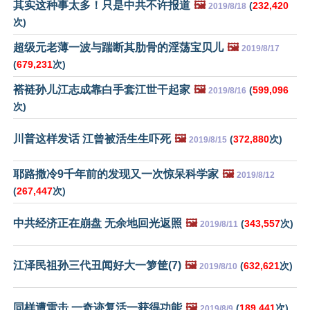
其实这种事太多！只是中共不许报道
🖼️
(
232,420
2019/8/18
次)
超级元老薄一波与踹断其肋骨的淫荡宝贝儿
🖼️
2019/8/17
(
679,231
次)
褡裢孙儿江志成靠白手套江世干起家
🖼️
(
599,096
2019/8/16
次)
川普这样发话 江曾被活生生吓死
🖼️
(
372,880
次)
2019/8/15
耶路撒冷9千年前的发现又一次惊呆科学家
🖼️
2019/8/12
(
267,447
次)
中共经济正在崩盘 无余地回光返照
🖼️
(
343,557
次)
2019/8/11
江泽民祖孙三代丑闻好大一箩筐(7)
🖼️
(
632,621
次)
2019/8/10
同样遭雷击 一奇迹复活一获得功能
🖼️
(
189,441
次)
2019/8/9