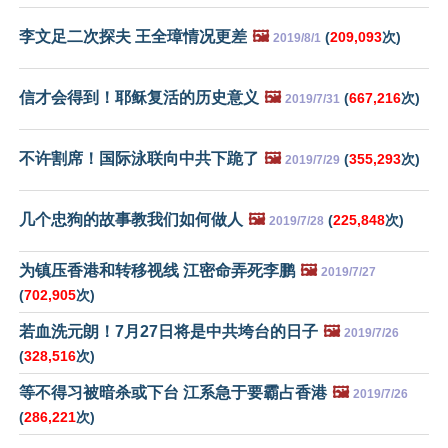
李文足二次探夫 王全璋情况更差
🖼️
(
209,093
次)
2019/8/1
信才会得到！耶稣复活的历史意义
🖼️
(
667,216
次)
2019/7/31
不许割席！国际泳联向中共下跪了
🖼️
(
355,293
次)
2019/7/29
几个忠狗的故事教我们如何做人
🖼️
(
225,848
次)
2019/7/28
为镇压香港和转移视线 江密命弄死李鹏
🖼️
2019/7/27
(
702,905
次)
若血洗元朗！7月27日将是中共垮台的日子
🖼️
2019/7/26
(
328,516
次)
等不得习被暗杀或下台 江系急于要霸占香港
🖼️
2019/7/26
(
286,221
次)