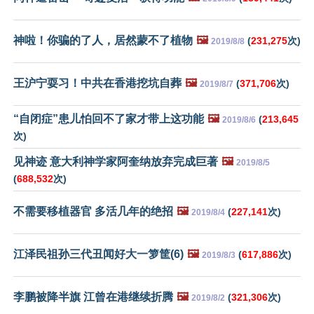
神啦！你骗的了人，居然蒙不了植物
🖼️
(
231,275
次)
2019/8/8
王沪宁耍习！中共在香港挖坑自葬
🖼️
(
371,706
次)
2019/8/7
“自闭症”患儿怕回不了家才带上这功能
🖼️
(
213,645
2019/8/6
次)
见神迹 意大利神学家阿奎纳放弃完成巨著
🖼️
2019/8/5
(
688,532
次)
不需要移植器官 多活几年的绝招
🖼️
(
227,141
次)
2019/8/4
江泽民祖孙三代丑闻好大一箩筐(6)
🖼️
(
617,886
次)
2019/8/3
李鹏被降半旗 江曾在港继续折腾
🖼️
(
321,306
次)
2019/8/2