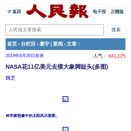
↺ 返回 
电子报
正體版
首页
分栏目
寰宇
要闻
文章
›
›
|
›
：
2019年8月25日
发表
人气：
641,125
NASA花11亿美元去摸大象脚趾头(多图)
魏芝
科学家想像中的太阳风示意图。