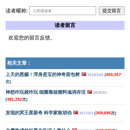
读者暱称:
读者留言
欢迎您的留言反馈。
相关文章：
上天的恩赐！浑身是宝的神奇面包树
🖼️
(
405,357
2018/3/29
次)
神想咋玩就咋玩 细菌靠核燃料滋润存活
🖼️
2018/3/1
(
381,252
次)
发现的冥王星新奇 科学家敢胡诌
🖼️
(
308,896
次)
2017/2/3