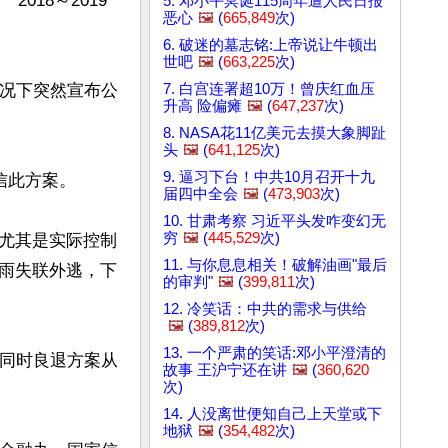
018～2019
5. 邓小平冥诞115周年遭人民日报
恶心
🖼️
(
665,849
次)
6. 破迷的墓志铭:上帝说让牛顿出
世吧
🖼️
(
663,225
次)
7. 白宫连署超10万！曾庆红血压
情况下突然宣布公
升高 险偏瘫
🖼️
(
647,237
次)
8. NASA花11亿美元去摸大象脚趾
头
🖼️
(
641,125
次)
9. 逼习下台！中共10月召开十九
此方案。

届四中全会
🖼️
(
473,903
次)
10. 甘肃考察 习近平头发咋变幻无
穷
🖼️
(
445,529
次)
尤其是实际控制
11. 与你息息相关！破解油画"最后
雨失联外逃，下
的审判"
🖼️
(
399,811
次)
12. 冷笑话：中共的需求与供给
🖼️
(
389,812
次)
13. 一个严肃的笑话:邓小平澄清的
，同时良退方案从
故事 王沪宁还在讲
🖼️
(
360,620
次)
14. 人没离世便知自己上天堂或下
地狱
🖼️
(
354,482
次)