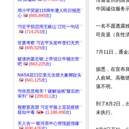
传通金所的国资央
中国诚信服务示
邓小平冥诞115周年遭人民日报恶
心
🖼️
(
665,849
次)
一名不愿透露
习近平拟启用王岐山 江吐一句话
🖼️
(
714,253
次)
司良退（良性清
甘肃考察 习近平头发咋变幻无穷
🖼️
(
445,529
次)
7月11日，通
破迷的墓志铭:上帝说让牛顿出世
吧
🖼️
(
663,225
次)
据悉，在宣布
NASA花11亿美元去摸大象脚趾头
人俞斌、高敬
🖼️
(
641,125
次)
落不明。

与你息息相关！破解油画"最后的
审判"
🖼️
(
399,811
次)
到了8月2日
视察莫高窟 习近平脸上花花搭搭
未执行。

疑似中毒
🖼️▶️
(
1,188,498
次)
天人合一 银河系中心突现超强爆
🖼️
(
690,476
次)