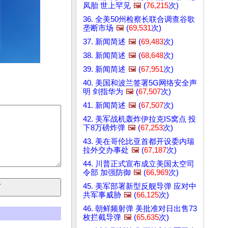
凤胎 世上罕见
🖼️
(
76,215
次)
36. 全美50州检察长联合调查谷歌
垄断市场
🖼️
(
69,531
次)
37. 新闻简述
🖼️
(
69,483
次)
38. 新闻简述
🖼️
(
68,648
次)
39. 新闻简述
🖼️
(
67,951
次)
40. 美国和波兰签署5G网络安全声
明 剑指华为
🖼️
(
67,507
次)
41. 新闻简述
🖼️
(
67,507
次)
42. 美军战机轰炸伊拉克IS窝点 投
下8万磅炸弹
🖼️
(
67,253
次)
43. 美在哥伦比亚首都开设委内瑞
拉外交办事处
🖼️
(
67,187
次)
44. 川普正式宣布成立美国太空司
令部 加强防御
🖼️
(
66,969
次)
45. 美军部署新型反舰导弹 应对中
共军事威胁
🖼️
(
66,125
次)
46. 朝鲜频射弹 美批准对日出售73
枚拦截导弹
🖼️
(
65,635
次)