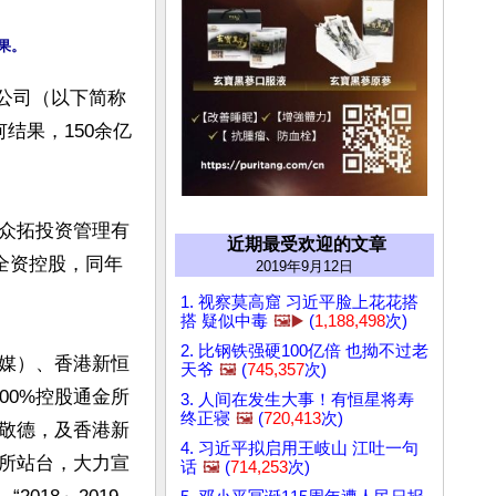
公司（以下简称
结果，150余亿
众拓投资管理有
近期最受欢迎的文章
全资控股，同年
2019年9月12日
1. 视察莫高窟 习近平脸上花花搭
搭 疑似中毒
🖼️▶️
(
1,188,498
次)
2. 比钢铁强硬100亿倍 也拗不过老
媒）、香港新恒
天爷
🖼️
(
745,357
次)
00%控股通金所
3. 人间在发生大事！有恒星将寿
终正寝
🖼️
(
720,413
次)
敬德，及香港新
4. 习近平拟启用王岐山 江吐一句
所站台，大力宣
话
🖼️
(
714,253
次)