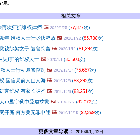
反馈。
相关文章
中共再次狂抓维权律师
🖼️
(
77,877
次)
2020/1/25
数年 维权人士吁尽快释放
🖼️
(
85,738
次)
2020/1/22
救被绑架女子 遭警拘留
🖼️
(
81,394
次)
2020/1/11
"被失踪"的维权人士
🖼️
(
80,500
次)
2020/1/1
维权人士行动遭警控制
🖼️
(
75,657
次)
2019/12/17
权 国信局前人山人海
🖼️
(
83,392
次)
2019/12/8
进京维权 有家长被拘
🖼️
(
83,251
次)
2019/12/6
人卢昱宇狱中受虐求救
🖼️
(
82,072
次)
2019/12/2
案开庭 何方美无罪申述
🖼️
(
82,299
次)
2019/11/15
更多文章导读：
2019年9月12日