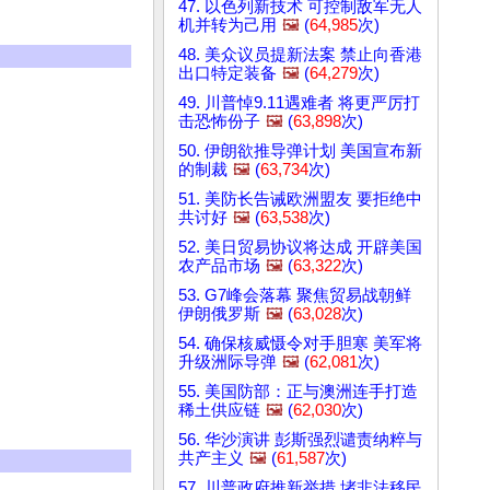
47. 以色列新技术 可控制敌军无人
机并转为己用
🖼️
(
64,985
次)
48. 美众议员提新法案 禁止向香港
出口特定装备
🖼️
(
64,279
次)
49. 川普悼9.11遇难者 将更严厉打
击恐怖份子
🖼️
(
63,898
次)
50. 伊朗欲推导弹计划 美国宣布新
的制裁
🖼️
(
63,734
次)
51. 美防长告诫欧洲盟友 要拒绝中
共讨好
🖼️
(
63,538
次)
52. 美日贸易协议将达成 开辟美国
农产品市场
🖼️
(
63,322
次)
53. G7峰会落幕 聚焦贸易战朝鲜
伊朗俄罗斯
🖼️
(
63,028
次)
54. 确保核威慑令对手胆寒 美军将
升级洲际导弹
🖼️
(
62,081
次)
55. 美国防部：正与澳洲连手打造
稀土供应链
🖼️
(
62,030
次)
56. 华沙演讲 彭斯强烈谴责纳粹与
共产主义
🖼️
(
61,587
次)
57. 川普政府推新举措 堵非法移民