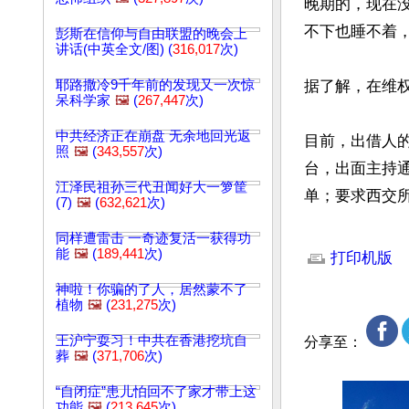
晚期的，现在
不下也睡不着，
彭斯在信仰与自由联盟的晚会上
讲话(中英全文/图) (
316,017
次)
耶路撒冷9千年前的发现又一次惊
据了解，在维权
呆科学家
🖼️
(
267,447
次)
中共经济正在崩盘 无余地回光返
目前，出借人
照
🖼️
(
343,557
次)
台，出面主持
江泽民祖孙三代丑闻好大一箩筐
单；要求西交
(7)
🖼️
(
632,621
次)
文章网址: http://w
同样遭雷击 一奇迹复活一获得功
能
🖼️
(
189,441
次)
打印机版
神啦！你骗的了人，居然蒙不了
植物
🖼️
(
231,275
次)
王沪宁耍习！中共在香港挖坑自
分享至：
葬
🖼️
(
371,706
次)
“自闭症”患儿怕回不了家才带上这
功能
🖼️
(
213,645
次)