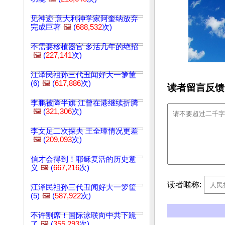
见神迹 意大利神学家阿奎纳放弃
完成巨著
🖼️
(
688,532
次)
不需要移植器官 多活几年的绝招
🖼️
(
227,141
次)
江泽民祖孙三代丑闻好大一箩筐
(6)
🖼️
(
617,886
次)
读者留言反馈
李鹏被降半旗 江曾在港继续折腾
🖼️
(
321,306
次)
李文足二次探夫 王全璋情况更差
🖼️
(
209,093
次)
信才会得到！耶稣复活的历史意
义
🖼️
(
667,216
次)
读者暱称:
江泽民祖孙三代丑闻好大一箩筐
(5)
🖼️
(
587,922
次)
不许割席！国际泳联向中共下跪
了
🖼️
(
355,293
次)