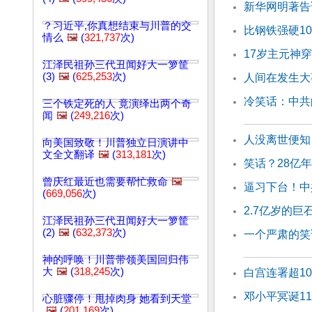
新华网明著告
？习近平,你真想结束与川普的交
比钢铁强硬1
情么
🖼️
(
321,737
次)
17岁主元神穿
江泽民祖孙三代丑闻好大一箩筐
(3)
🖼️
(
625,253
次)
人间在发生大
冷笑话：中共
三个铁定死的人 竟演绎出两个奇
闻
🖼️
(
249,216
次)
人没离世便知
向美国致敬！川普独立日演讲中
文全文翻译
🖼️
(
313,181
次)
笑话？28亿
曾庆红最近也需要帮忙救命
🖼️
逼习下台！中
(
669,056
次)
2.7亿岁的巨
江泽民祖孙三代丑闻好大一箩筐
(2)
🖼️
(
632,373
次)
一个严肃的笑
神的呼唤！川普带领美国回归伟
大
🖼️
(
318,245
次)
白宫连署超1
邓小平冥诞1
心脏骤停！甩掉肉身 她看到天堂
🖼️
(
201,169
次)