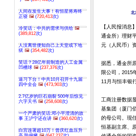
人间在发生大事！有恒星将寿终
正寝
🖼️
(
720,413
次)
【人民报消息
冷笑话：中共的需求与供给
🖼️
(
389,812
次)
通金所）理财平
元（人民币）资
人没离世便知自己上天堂或下地
狱
🖼️
(
354,482
次)
笑话？28亿年前制造的人工金属
据悉，通金所
凹槽球
🖼️
(
237,376
次)
限公司，201
逼习下台！中共10月召开十九届
11月与恒丰银
四中全会
🖼️
(
473,903
次)
2.7亿岁的巨石崩裂 500年后惊见
工商注册数据
六字天书
🖼️
(
258,608
次)
基集团（厦门佰
一个严肃的笑话:邓小平澄清的故
的母公司。现
事 王沪宁还在讲
🖼️
(
360,620
次)
恒基副主席、
白宫连署超10万！曾庆红血压升
高 险偏瘫
🖼️
(
647,237
次)