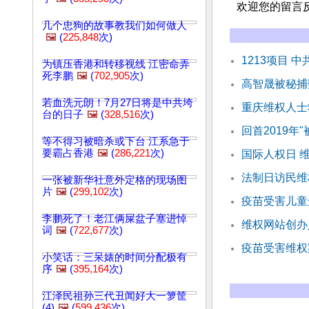
欢迎您的留言
几个忠狗的故事教我们如何做人
🖼️
(
225,848
次)
1213项目 
为镇压香港和转移视线 江密命弄
死李鹏
🖼️
(
702,905
次)
高智晟被秘捕
若血洗元朗！7月27日将是中共垮
重庆维权人士
台的日子
🖼️
(
328,516
次)
回首2019年
等不得习被暗杀或下台 江系急于
要霸占香港
🖼️
(
286,221
次)
国际人权日 
法制日访民维
一张被新华社意外定格的现场图
片
🖼️
(
299,102
次)
疫苗受害儿童
李鹏死了！老江俩屎盆子塞进悼
维权网站创办
词
🖼️
(
722,677
次)
疫苗受害维权
小笑话：三呆婊的时间分配极有
序
🖼️
(
395,164
次)
江泽民祖孙三代丑闻好大一箩筐
(4)
🖼️
(
599,436
次)