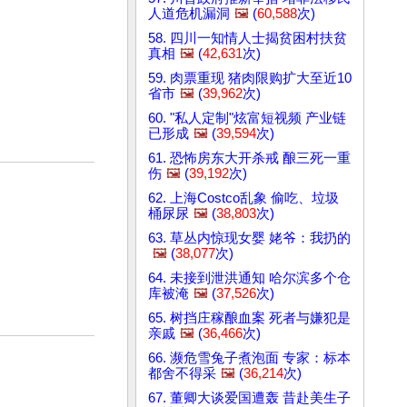
人道危机漏洞
🖼️
(
60,588
次)
58. 四川一知情人士揭贫困村扶贫
真相
🖼️
(
42,631
次)
59. 肉票重现 猪肉限购扩大至近10
省市
🖼️
(
39,962
次)
60. "私人定制"炫富短视频 产业链
已形成
🖼️
(
39,594
次)
61. 恐怖房东大开杀戒 酿三死一重
伤
🖼️
(
39,192
次)
62. 上海Costco乱象 偷吃、垃圾
桶尿尿
🖼️
(
38,803
次)
63. 草丛内惊现女婴 姥爷：我扔的
🖼️
(
38,077
次)
64. 未接到泄洪通知 哈尔滨多个仓
库被淹
🖼️
(
37,526
次)
65. 树挡庄稼酿血案 死者与嫌犯是
亲戚
🖼️
(
36,466
次)
66. 濒危雪兔子煮泡面 专家：标本
都舍不得采
🖼️
(
36,214
次)
67. 董卿大谈爱国遭轰 昔赴美生子