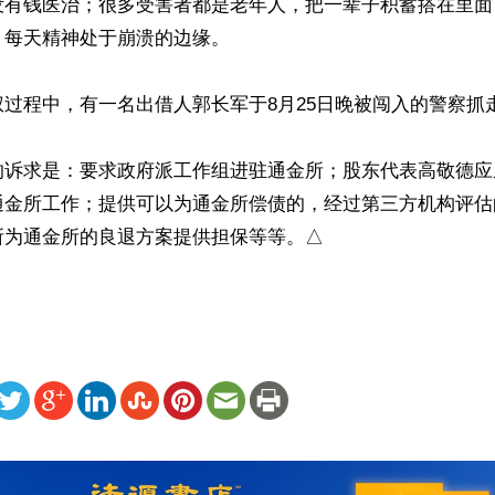
没有钱医治；很多受害者都是老年人，把一辈子积蓄搭在里面
每天精神处于崩溃的边缘。

过程中，有一名出借人郭长军于8月25日晚被闯入的警察抓走
的诉求是：要求政府派工作组进驻通金所；股东代表高敬德应
通金所工作；提供可以为通金所偿债的，经过第三方机构评估
所为通金所的良退方案提供担保等等。△
ww.renminbao.com/rmb/articles/2019/9/12/69683.html