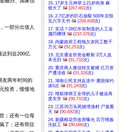
市金融办、国家信
15. 17岁主元神穿上21岁肉身 麻
烦大了
🖼️
(
267,451
次)
16. 2.7亿岁的巨石崩裂 500年后惊
见六字天书
🖼️
(
258,608
次)
，一部分出借人
17. 笑话？28亿年前制造的人工金
属凹槽球
🖼️
(
237,376
次)
18. 内蒙政府工程拖欠农民工数千
万元
🖼️
(
92,253
次)
达到近200亿
19. 北京通金所资金断裂 3万人血
本无归
🖼️
(
91,732
次)
20. 重庆商人微信转文被捕 亿万资
产遭没收
🖼️
(
91,326
次)
朋友两年时间的
21. 湖南公民支持反送中 遭国保约
谈5次
🖼️
(
91,243
次)
元投资，慢慢地
22. 维权律师王全璋的儿子被迫再
度失学
🖼️
(
90,732
次)
23. 江苏35万头死猪埋渔村 尸臭熏
天
🖼️
(
90,692
次)
世；还有一位母
24. 新疆棉花劳改营曝光 百万维族
疯了；还有癌症
沦奴工
🖼️
(
90,686
次)