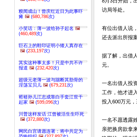
8月3日开始
访局等处。

糗闻成山！曾庆红近日为此事吓
瘫
🖼️
(
680,786
次)
有位出借人说
小笑话：薄一波给孙子起名
🖼️
(
460,489
次)
还去派出所报
巨石上的鞋印证明小矮人真存在
🖼️
(
233,197
次)
据了解，出借人
其实这种事太多！只是中共不许
元。

报道
🖼️
(
232,420
次)
超级元老薄一波与踹断其肋骨的
一名出借人投资
淫荡宝贝儿
🖼️
(
679,231
次)
工作，他才进
褡裢孙儿江志成靠白手套江世干
投入600万元
起家
🖼️
(
599,096
次)
川普这样发话 江曾被活生生吓死
🖼️
(
372,880
次)
一名不愿透露
亲把换房款拿
网民白宫请愿连署：将中共定为
恐怖组织
🖼️
(
327,897
次)