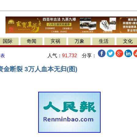
国际
奇闻
灾祸
万象
生活
文化
人气：
91,732
分享：
发表
金断裂 3万人血本无归(图)