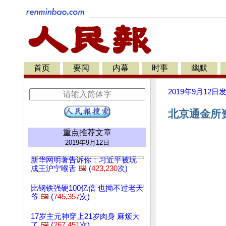
首页
要闻
内幕
时事
幽默
2019年9月12日
北京通金所资
重点推荐文章
2019年9月12日
新华网明著告诉你：习近平被玩
成王沪宁喉舌
🖼️
(
423,230
次)
比钢铁强硬100亿倍 也拗不过老天
爷
🖼️
(
745,357
次)
17岁主元神穿上21岁肉身 麻烦大
了
🖼️
(
267,451
次)