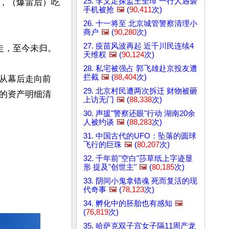
25. 李文足探监王全璋 一行人遇袭
，（爆雷后）吃
手机被抢
🖼️
(
90,411
次)
26. 十一将至 北京城管警察清理小
商户
🖼️
(
90,280
次)
27. 疫苗风波再起 近千川民连续4
，至今未归。

天维权
🖼️
(
90,124
次)
28. 私宅被强占 郭飞雄赴京投友遭
拦截
🖼️
(
88,404
次)
从幕后走向前
29. 北京村民遭两次拆迁 财物被砸
的资产明细清
上访无门
🖼️
(
88,338
次)
30. 声援"警察还眼"行动 湖南20余
人被约谈
🖼️
(
88,283
次)
31. 中国古代的UFO：坠落的圆球
飞行的巨珠
🖼️
(
80,207
次)
32. 千年前"空白"莎草纸上字迹显
形 提及"创世主"
🖼️
(
80,185
次)
33. 阴间小鬼拿错魂 死而复活的现
代奇事
🖼️
(
78,123
次)
34. 孵化中的胚胎也有感知
🖼️
(
76,819
次)
35. 哈萨克双子宫女子隔11周产龙