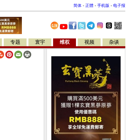
简体
-
正體
-
手机版
-
电子报
专题
寰宇
维权
视频
杂谈