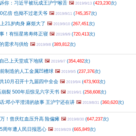
诉你：习近平被玩成王沪宁喉舌
🖼️
(
423,230
次)
2019/9/13
00亿倍 也拗不过老天爷
🖼️
(
745,357
次)
2019/9/11
上21岁肉身 麻烦大了
🖼️
(
267,451
次)
2019/9/10
事！有恒星将寿终正寝
🖼️
(
720,413
次)
2019/9/9
的需求与供给
🖼️
(
389,812
次)
2019/9/8
自己上天堂或下地狱
🖼️
(
354,482
次)
2019/9/7
年前制造的人工金属凹槽球
🖼️
(
237,376
次)
2019/9/5
共10月召开十九届四中全会
🖼️
(
473,903
次)
2019/9/4
石崩裂 500年后惊见六字天书
🖼️
(
258,608
次)
2019/9/1
话:邓小平澄清的故事 王沪宁还在讲
🖼️
(
360,620
次)
2019/8/31
0万！曾庆红血压升高 险偏瘫
🖼️
(
647,237
次)
2019/8/30
15周年遭人民日报恶心
🖼️
(
665,849
次)
2019/8/29