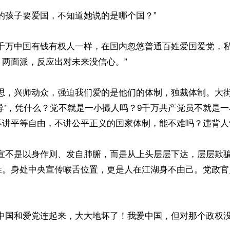
的孩子要爱国，不知道她说的是哪个国？”

和千万中国有钱有权人一样，在国内忽悠普通百姓爱国爱党，
两面派，反应出对未来没信心。”

心思，兴师动众，强迫我们爱的是他们的体制，独裁体制。大
导’，凭什么？党不就是一小撮人吗？9千万共产党员不就是
讲平等自由，不讲公平正义的国家体制，能不难吗？违背人性、
文宣不是以身作则、发自肺腑，而是从上头层层下达，层层欺
姓。身处中央宣传喉舌位置，更是人在江湖身不由己。党政官
中国和爱党连起来，大大地坏了！我爱中国，但对那个政权没好