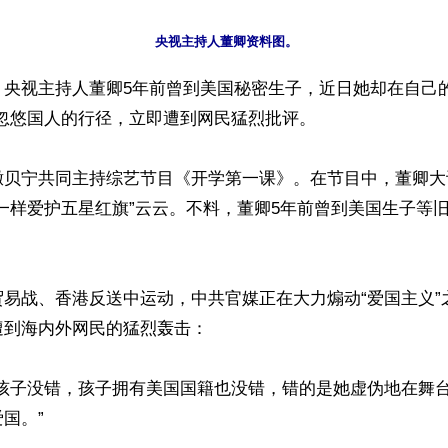
】央视主持人董卿5年前曾到美国秘密生子，近日她却在自己的
忽悠国人的行径，立即遭到网民猛烈批评。

撒贝宁共同主持综艺节目《开学第一课》。在节目中，董卿大谈
一样爱护五星红旗”云云。不料，董卿5年前曾到美国生子等
贸易战、香港反送中运动，中共官媒正在大力煽动“爱国主义”
到海内外网民的猛烈轰击：

生孩子没错，孩子拥有美国国籍也没错，错的是她虚伪地在舞
国。”
