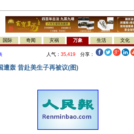
国际
奇闻
灾祸
万象
生活
文化
人气：
35,419
分享：
表
遭轰 昔赴美生子再被议(图)