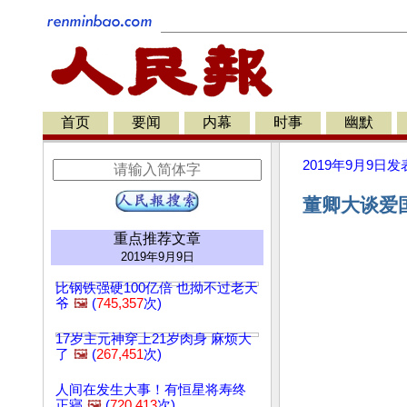
首页
要闻
内幕
时事
幽默
2019年9月9日
发
董卿大谈爱国
重点推荐文章
2019年9月9日
比钢铁强硬100亿倍 也拗不过老天
爷
🖼️
(
745,357
次)
17岁主元神穿上21岁肉身 麻烦大
了
🖼️
(
267,451
次)
人间在发生大事！有恒星将寿终
正寝
🖼️
(
720,413
次)