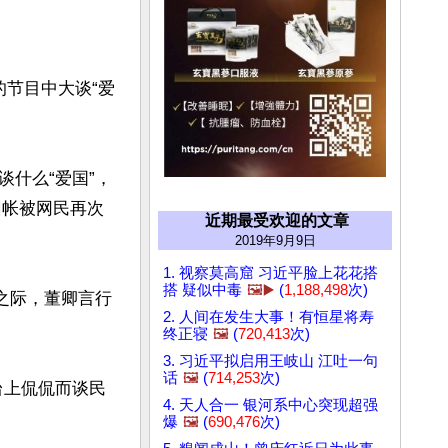
节目中大谈“爱
什么“爱国”，
旧帐被网民再次
近期最受欢迎的文章
2019年9月9日
1. 视察莫高窟 习近平脸上花花搭
搭 疑似中毒
🖼️▶️
(
1,188,498
次)
之际，董卿言行
2. 人间在发生大事！有恒星将寿
终正寝
🖼️
(
720,413
次)
3. 习近平拟启用王岐山 江吐一句
话
🖼️
(
714,253
次)
台上侃侃而谈民
4. 天人合一 银河系中心突现超强
爆
🖼️
(
690,476
次)