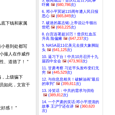
5. 糗闻成山！曾庆红近日为此事
吓瘫
🖼️
(
680,786
次)
6. 邓小平冥诞115周年遭人民日报
恶心
🖼️
(
665,849
次)
7. 破迷的墓志铭:上帝说让牛顿出
私底下钱和家属
世吧
🖼️
(
663,225
次)
8. 白宫连署超10万！曾庆红血压
升高 险偏瘫
🖼️
(
647,237
次)
9. NASA花11亿美元去摸大象脚趾
街小巷到处都写
头
🖼️
(
641,125
次)
一小撮人在作威作
10. 逼习下台！中共10月召开十九
届四中全会
🖼️
(
473,903
次)
道德了！ ” 

11. 甘肃考察 习近平头发咋变幻无
穷
🖼️
(
445,529
次)
骗，上级骗下
12. 与你息息相关！破解油画"最后
的审判"
🖼️
(
399,811
次)
员如此，文宣干
13. 冷笑话：中共的需求与供给
🖼️
(
389,812
次)
14. 一个严肃的笑话:邓小平澄清的
故事 王沪宁还在讲
🖼️
(
360,620
感！ ”

次)