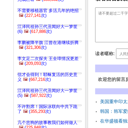
不需要移植器官 多活几年的绝招
🖼️
(
227,141
次)
江泽民祖孙三代丑闻好大一箩筐
(6)
🖼️
(
617,886
次)
李鹏被降半旗 江曾在港继续折腾
🖼️
(
321,306
次)
读者暱称:
李文足二次探夫 王全璋情况更差
🖼️
(
209,093
次)
信才会得到！耶稣复活的历史意
欢迎您的留言
义
🖼️
(
667,216
次)
江泽民祖孙三代丑闻好大一箩筐
(5)
🖼️
(
587,922
次)
美国重申印太
不许割席！国际泳联向中共下跪
韩国：韩军爱
了
🖼️
(
355,293
次)
在华盛顿看独
几个忠狗的故事教我们如何做人
🖼️
(
225,848
次)