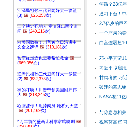
笑话？28亿
江泽民祖孙三代丑闻好大一箩筐
逼习下台！中
(3)
🖼️
(
625,253
次)
2.7亿岁的巨
三个铁定死的人 竟演绎出两个奇
闻
🖼️
(
249,216
次)
一个严肃的笑
向美国致敬！川普独立日演讲中
白宫连署超1
文全文翻译
🖼️
(
313,181
次)
曾庆红最近也需要帮忙救命
🖼️
邓小平冥诞1
(
669,056
次)
习近平拟启用
江泽民祖孙三代丑闻好大一箩筐
甘肃考察 习
(2)
🖼️
(
632,373
次)
破迷的墓志铭
神的呼唤！川普带领美国回归伟
大
🖼️
(
318,245
次)
NASA花1
心脏骤停！甩掉肉身 她看到天堂
🖼️
(
201,169
次)
与你息息相关
4万年前的壁画让科学家瞎咧咧
🖼️
视察莫高窟 
(
220,300
次)