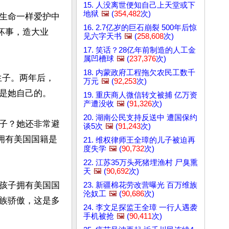
15. 人没离世便知自己上天堂或下
地狱
🖼️
(
354,482
次)
生命一样爱护中
16. 2.7亿岁的巨石崩裂 500年后惊
坏事，造大业
见六字天书
🖼️
(
258,608
次)
17. 笑话？28亿年前制造的人工金
属凹槽球
🖼️
(
237,376
次)
18. 内蒙政府工程拖欠农民工数千
生子。两年后，
万元
🖼️
(
92,253
次)
是她自己的。

19. 重庆商人微信转文被捕 亿万资
产遭没收
🖼️
(
91,326
次)
20. 湖南公民支持反送中 遭国保约
子？她还非常避
谈5次
🖼️
(
91,243
次)
拥有美国国籍是
21. 维权律师王全璋的儿子被迫再
度失学
🖼️
(
90,732
次)
22. 江苏35万头死猪埋渔村 尸臭熏
天
🖼️
(
90,692
次)
孩子拥有美国国
23. 新疆棉花劳改营曝光 百万维族
沦奴工
🖼️
(
90,686
次)
族骄傲，这是多
24. 李文足探监王全璋 一行人遇袭
手机被抢
🖼️
(
90,411
次)