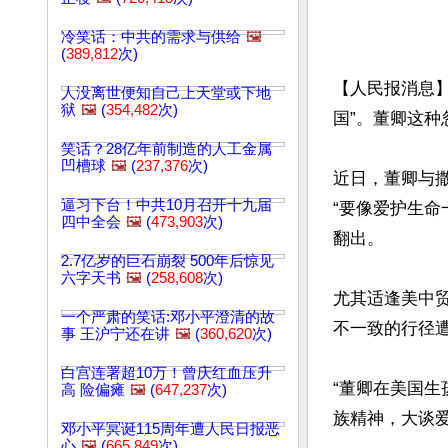
冷笑话：中共的需求与供给
🖼️
(
389,812
次)
【人民报消息
人没离世便知自己上天堂或下地
狱
🖼️
(
354,482
次)
国”。董卿这种
笑话？28亿年前制造的人工金属
凹槽球
🖼️
(
237,376
次)
近日，董卿与
逼习下台！中共10月召开十九届
“要像爱护生命
四中全会
🖼️
(
473,903
次)
翻出。

2.7亿岁的巨石崩裂 500年后惊见
六字天书
🖼️
(
258,608
次)
尤其适逢美中
一个严肃的笑话:邓小平澄清的故
不一致的行径遭
事 王沪宁还在讲
🖼️
(
360,620
次)
白宫连署超10万！曾庆红血压升
“董卿在美国
高 险偏瘫
🖼️
(
647,237
次)
族精神，大谈爱
邓小平冥诞115周年遭人民日报恶
心
🖼️
(
665,849
次)