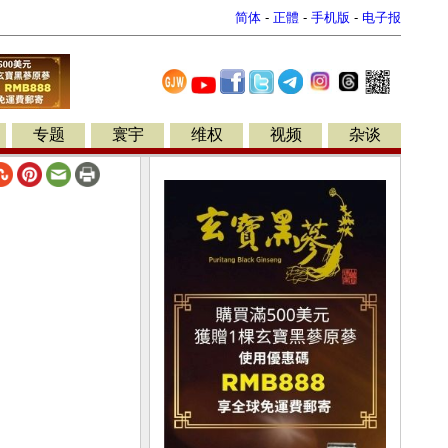
简体
-
正體
-
手机版
-
电子报
专题
寰宇
维权
视频
杂谈