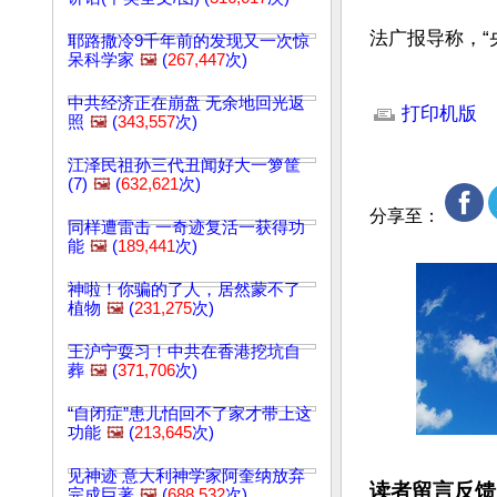
法广报导称，“
耶路撒冷9千年前的发现又一次惊
呆科学家
🖼️
(
267,447
次)
文章网址: http://w
中共经济正在崩盘 无余地回光返
打印机版
照
🖼️
(
343,557
次)
江泽民祖孙三代丑闻好大一箩筐
(7)
🖼️
(
632,621
次)
分享至：
同样遭雷击 一奇迹复活一获得功
能
🖼️
(
189,441
次)
神啦！你骗的了人，居然蒙不了
植物
🖼️
(
231,275
次)
王沪宁耍习！中共在香港挖坑自
葬
🖼️
(
371,706
次)
“自闭症”患儿怕回不了家才带上这
功能
🖼️
(
213,645
次)
见神迹 意大利神学家阿奎纳放弃
读者留言反馈
完成巨著
🖼️
(
688,532
次)