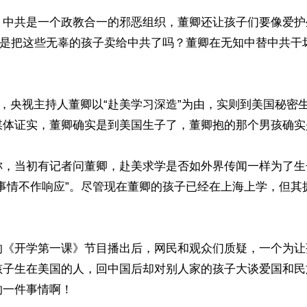
，中共是一个政教合一的邪恶组织，董卿还让孩子们要像爱护
那不是把这些无辜的孩子卖给中共了吗？董卿在无知中替中共干
4月，央视主持人董卿以“赴美学习深造”为由，实则到美国秘密
媒体证实，董卿确实是到美国生子了，董卿抱的那个男孩确实
称，当初有记者问董卿，赴美求学是否如外界传闻一样为了生
人事情不作响应”。尽管现在董卿的孩子已经在上海上学，但其
的《开学第一课》节目播出后，网民和观众们质疑，一个为让
孩子生在美国的人，回中国后却对别人家的孩子大谈爱国和民
一件事情啊！
