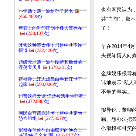
也有网民认为
小笑话：薄一波给孙子起名
🖼️
(
460,489
次)
共“血旗”，
了！

巨石上的鞋印证明小矮人真存在
🖼️
(
233,197
次)
其实这种事太多！只是中共不许
早在2014年
报道
🖼️
(
232,420
次)
央视知情人向
超级元老薄一波与踹断其肋骨的
淫荡宝贝儿
🖼️
(
679,231
次)
金牌娱乐报导
褡裢孙儿江志成靠白手套江世干
讳地表示“私
起家
🖼️
(
599,096
次)
不争的事实。

川普这样发话 江曾被活生生吓死
🖼️
(
372,880
次)
报导说，董卿
网民白宫请愿连署：将中共定为
恐怖组织
🖼️
(
327,897
次)
籍、想办法把
么滑稽和可笑的
彭斯在信仰与自由联盟的晚会上
讲话(中英全文/图) (
316,017
次)