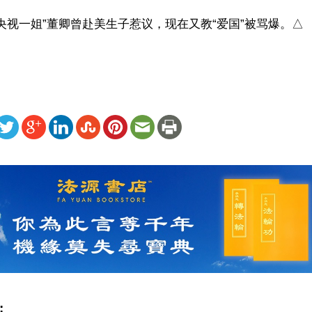
央视一姐”董卿曾赴美生子惹议，现在又教“爱国”被骂爆。△
ww.renminbao.com/rmb/articles/2019/9/9/69684.html
: