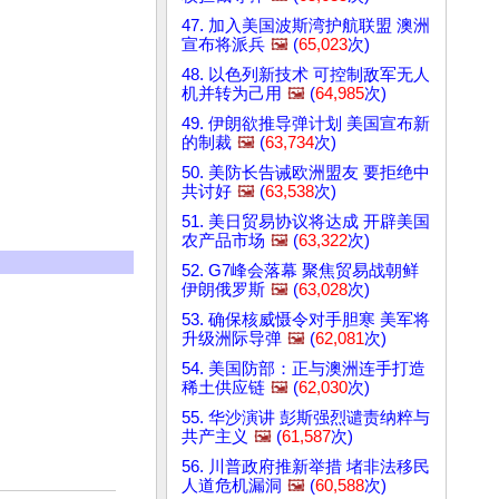
47. 加入美国波斯湾护航联盟 澳洲
宣布将派兵
🖼️
(
65,023
次)
48. 以色列新技术 可控制敌军无人
机并转为己用
🖼️
(
64,985
次)
49. 伊朗欲推导弹计划 美国宣布新
的制裁
🖼️
(
63,734
次)
50. 美防长告诫欧洲盟友 要拒绝中
共讨好
🖼️
(
63,538
次)
51. 美日贸易协议将达成 开辟美国
农产品市场
🖼️
(
63,322
次)
52. G7峰会落幕 聚焦贸易战朝鲜
伊朗俄罗斯
🖼️
(
63,028
次)
53. 确保核威慑令对手胆寒 美军将
升级洲际导弹
🖼️
(
62,081
次)
54. 美国防部：正与澳洲连手打造
稀土供应链
🖼️
(
62,030
次)
55. 华沙演讲 彭斯强烈谴责纳粹与
共产主义
🖼️
(
61,587
次)
56. 川普政府推新举措 堵非法移民
人道危机漏洞
🖼️
(
60,588
次)