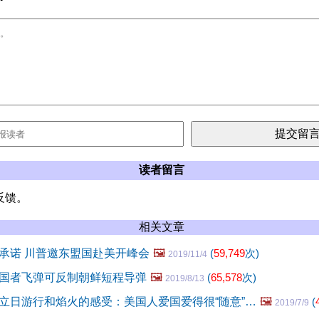
读者留言
反馈。
相关文章
承诺 川普邀东盟国赴美开峰会
🖼️
(
59,749
次)
2019/11/4
国者飞弹可反制朝鲜短程导弹
🖼️
(
65,578
次)
2019/8/13
立日游行和焰火的感受：美国人爱国爱得很“随意”…
🖼️
(
2019/7/9