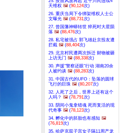
25. 疫苗风波再起 近千川民连续4
天维权
🖼️
(
90,124
次)
26. 重庆当局下令绑架维权人士公
文曝光
🖼️
(
88,731
次)
27. 曾国藩神蟒转世 猝死时大星陨
落
🖼️
(
88,476
次)
28. 私宅被强占 郭飞雄赴京投友遭
拦截
🖼️
(
88,404
次)
29. 北京村民遭两次拆迁 财物被砸
上访无门
🖼️
(
88,338
次)
30. 声援"警察还眼"行动 湖南20余
人被约谈
🖼️
(
88,283
次)
31. 中国古代的UFO：坠落的圆球
飞行的巨珠
🖼️
(
80,207
次)
32. 人死了之后，世界上还有这个
人吗？
🖼️
(
78,791
次)
33. 阴间小鬼拿错魂 死而复活的现
代奇事
🖼️
(
78,123
次)
34. 孵化中的胚胎也有感知
🖼️
(
76,819
次)
35. 哈萨克双子宫女子隔11周产龙