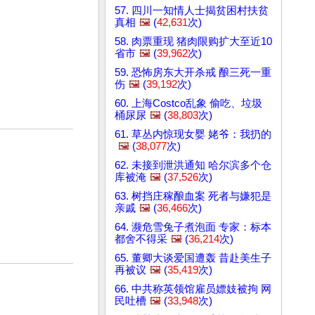
57. 四川一知情人士揭贫困村扶贫
真相
🖼️
(
42,631
次)
58. 肉票重现 猪肉限购扩大至近10
省市
🖼️
(
39,962
次)
59. 恐怖房东大开杀戒 酿三死一重
伤
🖼️
(
39,192
次)
60. 上海Costco乱象 偷吃、垃圾
桶尿尿
🖼️
(
38,803
次)
61. 草丛内惊现女婴 姥爷：我扔的
🖼️
(
38,077
次)
62. 未接到泄洪通知 哈尔滨多个仓
库被淹
🖼️
(
37,526
次)
63. 树挡庄稼酿血案 死者与嫌犯是
亲戚
🖼️
(
36,466
次)
64. 濒危雪兔子煮泡面 专家：标本
都舍不得采
🖼️
(
36,214
次)
65. 董卿大谈爱国遭轰 昔赴美生子
再被议
🖼️
(
35,419
次)
66. 中共称英领馆雇员嫖妓被拘 网
民吐槽
🖼️
(
33,948
次)