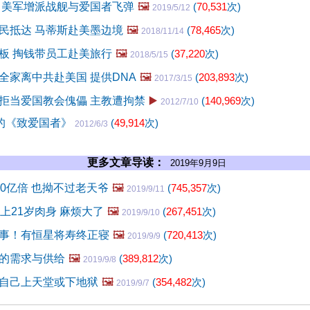
 美军增派战舰与爱国者飞弹
🖼️
(
70,531
次)
2019/5/12
民抵达 马蒂斯赴美墨边境
🖼️
(
78,465
次)
2018/11/14
板 掏钱带员工赴美旅行
🖼️
(
37,220
次)
2018/5/15
全家离中共赴美国 提供DNA
🖼️
(
203,893
次)
2017/3/15
拒当爱国教会傀儡 主教遭拘禁
▶️
(
140,969
次)
2012/7/10
”的《致爱国者》
(
49,914
次)
2012/6/3
更多文章导读：
2019年9月9日
00亿倍 也拗不过老天爷
🖼️
(
745,357
次)
2019/9/11
上21岁肉身 麻烦大了
🖼️
(
267,451
次)
2019/9/10
事！有恒星将寿终正寝
🖼️
(
720,413
次)
2019/9/9
的需求与供给
🖼️
(
389,812
次)
2019/9/8
自己上天堂或下地狱
🖼️
(
354,482
次)
2019/9/7