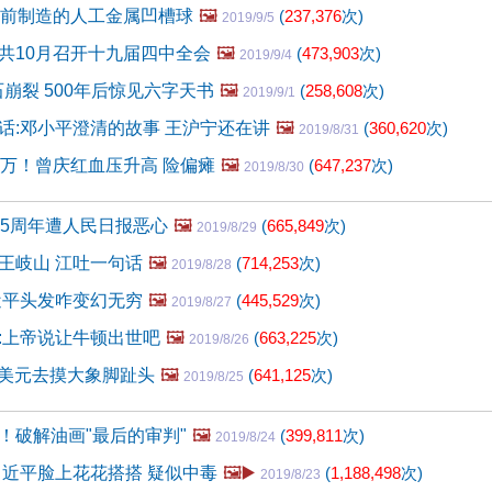
年前制造的人工金属凹槽球
🖼️
(
237,376
次)
2019/9/5
共10月召开十九届四中全会
🖼️
(
473,903
次)
2019/9/4
石崩裂 500年后惊见六字天书
🖼️
(
258,608
次)
2019/9/1
话:邓小平澄清的故事 王沪宁还在讲
🖼️
(
360,620
次)
2019/8/31
0万！曾庆红血压升高 险偏瘫
🖼️
(
647,237
次)
2019/8/30
15周年遭人民日报恶心
🖼️
(
665,849
次)
2019/8/29
王岐山 江吐一句话
🖼️
(
714,253
次)
2019/8/28
近平头发咋变幻无穷
🖼️
(
445,529
次)
2019/8/27
:上帝说让牛顿出世吧
🖼️
(
663,225
次)
2019/8/26
1亿美元去摸大象脚趾头
🖼️
(
641,125
次)
2019/8/25
！破解油画"最后的审判"
🖼️
(
399,811
次)
2019/8/24
习近平脸上花花搭搭 疑似中毒
🖼️▶️
(
1,188,498
次)
2019/8/23