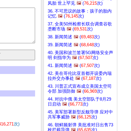
凤胎 世上罕见
🖼️
(
76,215
次)
36. 不可思议的故事：孩子的胎内
记忆
🖼️
(
76,145
次)
37. 全美50州检察长联合调查谷歌
垄断市场
🖼️
(
69,531
次)
38. 新闻简述
🖼️
(
69,483
次)
39. 新闻简述
🖼️
(
68,648
次)
40. 美国和波兰签署5G网络安全声
明 剑指华为
🖼️
(
67,507
次)
41. 新闻简述
🖼️
(
67,507
次)
42. 美在哥伦比亚首都开设委内瑞
拉外交办事处
🖼️
(
67,187
次)
43. 川普正式宣布成立美国太空司
令部 加强防御
🖼️
(
66,969
次)
44. 对抗中俄 美太空部队于8月29
日启动
🖼️
(
66,773
次)
45. 美军部署新型反舰导弹 应对中
共军事威胁
🖼️
(
66,125
次)
416,271
次)
46. 朝鲜频射弹 美批准对日出售73
枚拦截导弹
🖼️
(
65,635
次)