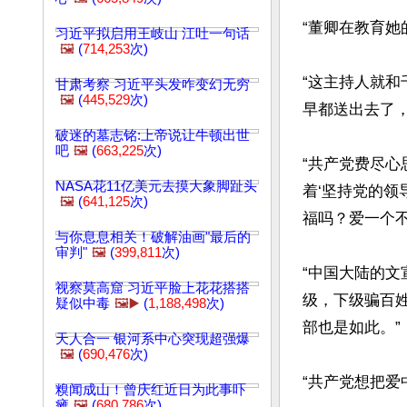
“董卿在教育她
习近平拟启用王岐山 江吐一句话
🖼️
(
714,253
次)
“这主持人就
甘肃考察 习近平头发咋变幻无穷
🖼️
(
445,529
次)
早都送出去了，
破迷的墓志铭:上帝说让牛顿出世
吧
🖼️
(
663,225
次)
“共产党费尽
NASA花11亿美元去摸大象脚趾头
着‘坚持党的领
🖼️
(
641,125
次)
福吗？爱一个不
与你息息相关！破解油画"最后的
审判"
🖼️
(
399,811
次)
“中国大陆的
视察莫高窟 习近平脸上花花搭搭
级，下级骗百
疑似中毒
🖼️▶️
(
1,188,498
次)
部也是如此。”

天人合一 银河系中心突现超强爆
🖼️
(
690,476
次)
“共产党想把爱
糗闻成山！曾庆红近日为此事吓
瘫
🖼️
(
680,786
次)