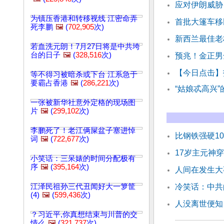
应对伊朗威胁
为镇压香港和转移视线 江密命弄
首批大篷车移
死李鹏
🖼️
(
702,905
次)
新西兰最佳老
若血洗元朗！7月27日将是中共垮
台的日子
🖼️
(
328,516
次)
预兆！金正男
【今日点击】
等不得习被暗杀或下台 江系急于
要霸占香港
🖼️
(
286,221
次)
“姑娘忒高兴
一张被新华社意外定格的现场图
片
🖼️
(
299,102
次)
李鹏死了！老江俩屎盆子塞进悼
比钢铁强硬1
词
🖼️
(
722,677
次)
17岁主元神穿
小笑话：三呆婊的时间分配极有
序
🖼️
(
395,164
次)
人间在发生大
江泽民祖孙三代丑闻好大一箩筐
冷笑话：中共
(4)
🖼️
(
599,436
次)
人没离世便知
？习近平,你真想结束与川普的交
情么
🖼️
(
321,737
次)