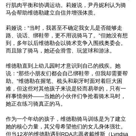
行肌肉平衡和协调运动。莉娅说，尹丹妮利认为骑
马会帮助维德勒建立自信并增强体质。

莉娅说：“当时，我甚至不确定我女儿是否能够走
路、说话、绑鞋带，更不用说骑马了。”但她没有想
到，多年以后维德勒会以骑术竞争入围残奥委会。
而且除了骑马，她还会滑雪、玩篮球和游泳。

维德勒直到上幼儿园时才意识到自己的残疾。她
说：“那些小朋友们都会自己绑鞋带，但我却需要帮
助。”维德勒在握笔、梳头和刷牙时面对着巨大困
难，但这些对其他孩子来说是轻而易举的，只有一
样事情例外——当她的小伙伴们争抢着骑木马时，
她正在练习骑真正的马。

作为一个年幼的孩子，维德勒骑马训练是为了建立
她的核心力量，其父母希望他们的女儿身体强壮。
但当12岁的维德勒遇到RDA志愿者戴维斯（Lyndsa