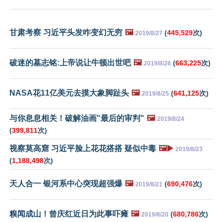
甘肃考察 习近平头发咋变幻无穷
🖼️
(
445,529
次)
2019/8/27
破迷的墓志铭:上帝说让牛顿出世吧
🖼️
(
663,225
次)
2019/8/26
NASA花11亿美元去摸大象脚趾头
🖼️
(
641,125
次)
2019/8/25
与你息息相关！破解油画"最后的审判"
🖼️
2019/8/24
(
399,811
次)
视察莫高窟 习近平脸上花花搭搭 疑似中毒
🖼️▶️
2019/8/23
(
1,188,498
次)
天人合一 银河系中心突现超强爆
🖼️
(
690,476
次)
2019/8/21
糗闻成山！曾庆红近日为此事吓瘫
🖼️
(
680,786
次)
2019/8/20