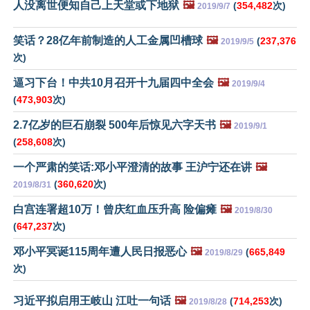
人没离世便知自己上天堂或下地狱
🖼️
(
354,482
次)
2019/9/7
笑话？28亿年前制造的人工金属凹槽球
🖼️
(
237,376
2019/9/5
次)
逼习下台！中共10月召开十九届四中全会
🖼️
2019/9/4
(
473,903
次)
2.7亿岁的巨石崩裂 500年后惊见六字天书
🖼️
2019/9/1
(
258,608
次)
一个严肃的笑话:邓小平澄清的故事 王沪宁还在讲
🖼️
(
360,620
次)
2019/8/31
白宫连署超10万！曾庆红血压升高 险偏瘫
🖼️
2019/8/30
(
647,237
次)
邓小平冥诞115周年遭人民日报恶心
🖼️
(
665,849
2019/8/29
次)
习近平拟启用王岐山 江吐一句话
🖼️
(
714,253
次)
2019/8/28