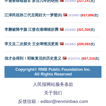
不需要移植器官 多活几年的绝招
🖼️
(
227,141
次)
2019/8/4
江泽民祖孙三代丑闻好大一箩筐(6)
🖼️
(
617,886
次)
2019/8/3
李鹏被降半旗 江曾在港继续折腾
🖼️
(
321,306
次)
2019/8/2
李文足二次探夫 王全璋情况更差
🖼️
(
209,093
次)
2019/8/1
信才会得到！耶稣复活的历史意义
🖼️
(
667,216
次)
2019/7/31
Copyright© RMB Public Foundation Inc.
All Rights Reserved
人民报网站服务条款
关于我们
反馈信箱：
editor@renminbao.com