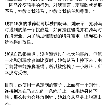
一匹马改变骑手的行为。对我而言，琪瑞欧就是那
匹马，牠教会我骑马，也教会我信任和尊重。”

现在15岁的维德勒可以独自骑马。她表示，她骑马
时遇到的第一个挑战是，如何握住缰绳并在骑马时
保持安全。为了满足维德勒的特殊需求，缰绳在不
断地得到改良。

她说自己很幸运，没有遭遇过什么大的事故。但第
一次和琪瑞欧参加比赛时，她曾从马上摔下来，由
于前臂未能挣脱缰绳，所以被拖拽了一小段路，所
幸没有受伤。

目前，她使用一条定制的带子，上面有一个别针，
连接到系在马龙头的一条绳子上。如果她身体下
跌，那么拉力会释放别针，她就会从马身上脱离出
来。
