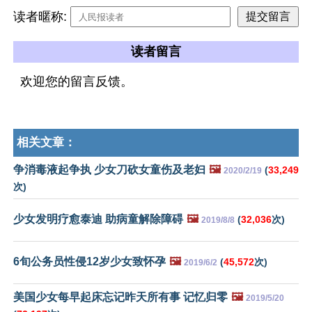
读者暱称:
读者留言
欢迎您的留言反馈。
相关文章：
争消毒液起争执 少女刀砍女童伤及老妇
🖼️
(
33,249
2020/2/19
次)
少女发明疗愈泰迪 助病童解除障碍
🖼️
(
32,036
次)
2019/8/8
6旬公务员性侵12岁少女致怀孕
🖼️
(
45,572
次)
2019/6/2
美国少女每早起床忘记昨天所有事 记忆归零
🖼️
2019/5/20