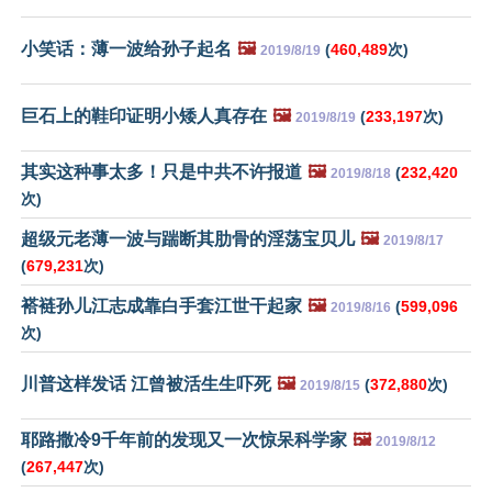
小笑话：薄一波给孙子起名
🖼️
(
460,489
次)
2019/8/19
巨石上的鞋印证明小矮人真存在
🖼️
(
233,197
次)
2019/8/19
其实这种事太多！只是中共不许报道
🖼️
(
232,420
2019/8/18
次)
超级元老薄一波与踹断其肋骨的淫荡宝贝儿
🖼️
2019/8/17
(
679,231
次)
褡裢孙儿江志成靠白手套江世干起家
🖼️
(
599,096
2019/8/16
次)
川普这样发话 江曾被活生生吓死
🖼️
(
372,880
次)
2019/8/15
耶路撒冷9千年前的发现又一次惊呆科学家
🖼️
2019/8/12
(
267,447
次)