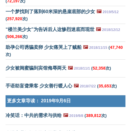
(
72,197
次)
一个梦找到了落到60米深的悬崖底部的少女
🖼️
2019/5/12
(
257,920
次)
“楼兰美少女”为告诉后人这惨烈迷底而现世
🖼️
2018/12/12
(
506,266
次)
助孕公司诱骗卖卵 少女痛哭上了贼船
🖼️
(
47,740
2018/11/15
次)
少女被闺蜜骗到宾馆侮辱两天
🖼️
(
52,358
次)
2018/11/1
手语助盲聋乘客 少女善行暖人心
🖼️
(
35,653
次)
2018/7/22
更多文章导读：
2019年9月6日
冷笑话：中共的需求与供给
🖼️
(
389,812
次)
2019/9/8