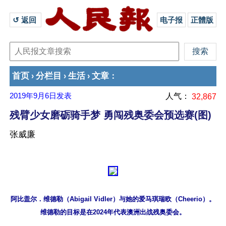
↺ 返回 
电子报
正體版
首页
分栏目
生活
文章
›
›
›
：
2019年9月6日
发表
人气：
32,867
残臂少女磨砺骑手梦 勇闯残奥委会预选赛(图)
张威廉
阿比盖尔．维德勒（Abigail Vidler）与她的爱马琪瑞欧（Cheerio）。
