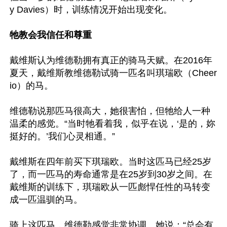
y Davies）时，训练情况开始出现变化。

牠教会我信任和尊重
戴维斯认为维德勒拥有真正的骑马天赋。在2016年
夏天，戴维斯教维德勒试骑一匹名叫琪瑞欧（Cheer
io）的马。

维德勒说那匹马很高大，她很害怕，但牠给人一种
温柔的感觉。“当时牠看着我，似乎在说，‘是的，妳
挺好的。’我们心灵相通。”

戴维斯在四年前买下琪瑞欧。当时这匹马已经25岁
了，而一匹马的寿命通常是在25岁到30岁之间。在
戴维斯的训练下，琪瑞欧从一匹彪悍任性的马转变
成一匹温驯的马。

骑上这匹马，维德勒感觉非常协调。她说：“总会有