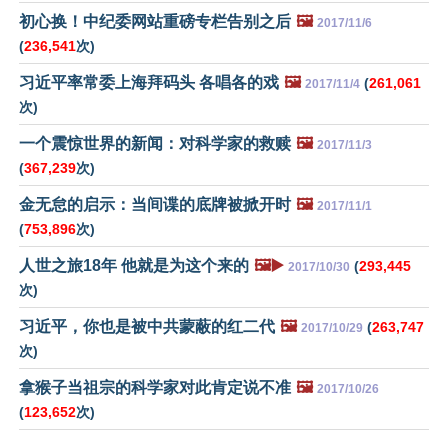
初心换！中纪委网站重磅专栏告别之后
🖼️
2017/11/6
(
236,541
次)
习近平率常委上海拜码头 各唱各的戏
🖼️
(
261,061
2017/11/4
次)
一个震惊世界的新闻：对科学家的救赎
🖼️
2017/11/3
(
367,239
次)
金无怠的启示：当间谍的底牌被掀开时
🖼️
2017/11/1
(
753,896
次)
人世之旅18年 他就是为这个来的
🖼️▶️
(
293,445
2017/10/30
次)
习近平，你也是被中共蒙蔽的红二代
🖼️
(
263,747
2017/10/29
次)
拿猴子当祖宗的科学家对此肯定说不准
🖼️
2017/10/26
(
123,652
次)