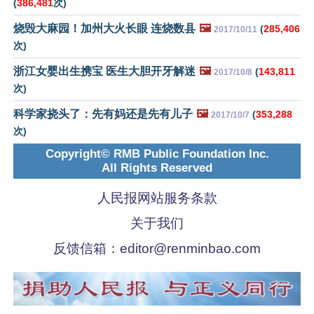
(
386,481
次)
烧毁大麻园！加州大火长眼 连烧数县
🖼️
(
285,406
2017/10/11
次)
浙江女婴出生携宝 医生大胆开牙解迷
🖼️
(
143,811
2017/10/8
次)
科学家挠头了：先有妈还是先有儿子
🖼️
(
353,288
2017/10/7
次)
Copyright© RMB Public Foundation Inc.
All Rights Reserved
人民报网站服务条款
关于我们
反馈信箱：
editor@renminbao.com