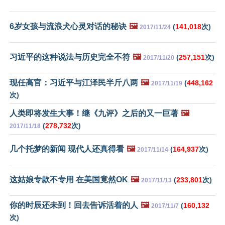
6岁女孩与流浪犬心灵对话的秘诀
🖼️
(
141,018
次)
2017/11/24
习近平的这种说法与历史完全不符
🖼️
(
257,151
次)
2017/11/20
现任高官：习近平与江泽民半斤八两
🖼️
(
448,162
2017/11/19
次)
人类即将发生大事！继《九评》之后的又一巨著
🖼️
(
278,732
次)
2017/11/18
几个托梦的新闻 现代人还真得看
🖼️
(
164,937
次)
2017/11/14
这姑娘专款不专用 在美国竟然OK
🖼️
(
233,801
次)
2017/11/13
你的时辰还未到！回去告诉活着的人
🖼️
(
160,132
2017/11/7
次)