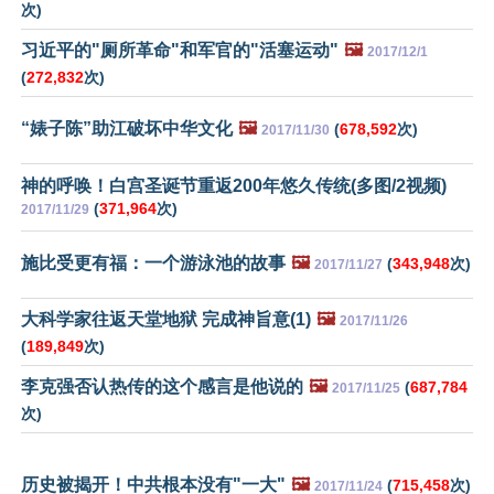
次)
习近平的"厕所革命"和军官的"活塞运动"
🖼️
2017/12/1
(
272,832
次)
“婊子陈”助江破坏中华文化
🖼️
(
678,592
次)
2017/11/30
神的呼唤！白宫圣诞节重返200年悠久传统(多图/2视频)
(
371,964
次)
2017/11/29
施比受更有福：一个游泳池的故事
🖼️
(
343,948
次)
2017/11/27
大科学家往返天堂地狱 完成神旨意(1)
🖼️
2017/11/26
(
189,849
次)
李克强否认热传的这个感言是他说的
🖼️
(
687,784
2017/11/25
次)
历史被揭开！中共根本没有"一大"
🖼️
(
715,458
次)
2017/11/24