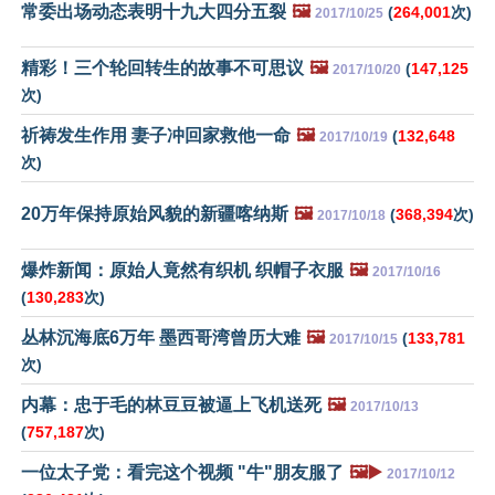
常委出场动态表明十九大四分五裂
🖼️
(
264,001
次)
2017/10/25
精彩！三个轮回转生的故事不可思议
🖼️
(
147,125
2017/10/20
次)
祈祷发生作用 妻子冲回家救他一命
🖼️
(
132,648
2017/10/19
次)
20万年保持原始风貌的新疆喀纳斯
🖼️
(
368,394
次)
2017/10/18
爆炸新闻：原始人竟然有织机 织帽子衣服
🖼️
2017/10/16
(
130,283
次)
丛林沉海底6万年 墨西哥湾曾历大难
🖼️
(
133,781
2017/10/15
次)
内幕：忠于毛的林豆豆被逼上飞机送死
🖼️
2017/10/13
(
757,187
次)
一位太子党：看完这个视频 "牛"朋友服了
🖼️▶️
2017/10/12