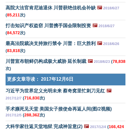
高院大法官肯尼迪退休 川普获绝佳机会补缺
🖼️
2018/6/27
(
85,211
次)
打击知识产权盗窃 川普携手国会限制投资
🖼️
2018/6/27
(
84,572
次)
最高法院裁决支持旅行禁令 川普：巨大胜利
🖼️
2018/6/26
(
83,818
次)
川普宣布朝鲜仍构成极大威胁 延长制裁
🖼️
(
78,838
2018/6/23
次)
更多文章导读：
2017年12月6日
习近平为世界定义光明未来 蔡奇窝里忙刺刀见红
🖼️
(
716,830
次)
2017/12/7
手术濒死见天堂 美国女子接使命再返人间(图/2视频)
(
288,362
次)
2017/12/5
大科学家往返天堂地狱 完成神旨意(2)
🖼️
(
166,424
2017/12/4