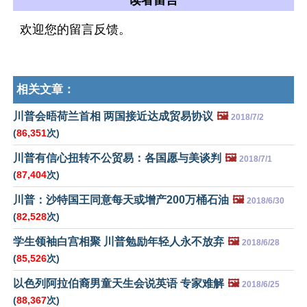
读者留言
欢迎您的留言反馈。
相关文章：
川普会晤荷兰首相 两国接近达成贸易协议
🖼️
2018/7/2
(
86,351
次)
川普有信心扭转不公贸易：各国愿与美谈判
🖼️
2018/7/1
(
87,404
次)
川普：沙特国王同意每天或增产200万桶石油
🖼️
2018/6/30
(
82,528
次)
学生领袖白宫相聚 川普勉励年轻人永不放弃
🖼️
2018/6/28
(
85,526
次)
以色列阿拉伯裔男童天生会说英语 专家难解
🖼️
2018/6/25
(
88,367
次)