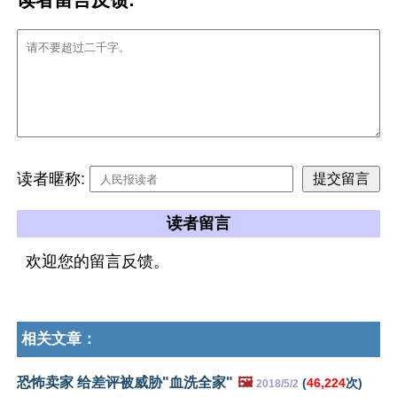
读者暱称:
读者留言
欢迎您的留言反馈。
相关文章：
恐怖卖家 给差评被威胁"血洗全家"
🖼️
(
46,224
次)
2018/5/2