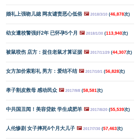
婚礼上强吻儿媳 网友谴责恶心低俗
🖼️
(
46,878
次)
2018/3/10
幼女遭校警强奸2年 已怀孕5个月
🖼️
(
113,940
次)
2018/1/30
被鼠咬伤 店方：捉住老鼠才算证据
🖼️
(
44,307
次)
2017/11/29
女方加价索彩礼 男方：爱结不结
🖼️
(
56,828
次)
2017/10/1
孝子割皮救母 感动民众
🖼️
(
58,581
次)
2017/9/8
中共国丑闻！美容贷款 学生成肥羊
🖼️
(
55,539
次)
2017/8/20
人伦惨剧 女子摔死4个月大儿子
🖼️
(
57,463
次)
2017/7/30