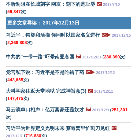
不听劝阻在长城刻字 网友：刻下的是耻辱
🖼️
2017/7/10
(
59,347
次)
更多文章导读：
2017年12月13日
习近平，祭奠和活摘 你同时以国家名义进行
🖼️▶️
2017/12/15
(
2,369,808
次)
中共的"一带一路"吓晕南亚各国
🖼️
(
280,390
次)
2017/12/13
党官私下说：习近平是不是吃错了药
🖼️▶️
2017/12/12
(
443,855
次)
大科学家往返天堂地狱 完成神旨意(3)
🖼️
2017/12/11
(
147,475
次)
马云演单口相声：亿万富豪还是奴才
🖼️
(
251,301
2017/12/9
次)
习近平为世界定义光明未来 蔡奇窝里忙刺刀见红
🖼️
(
716,830
次)
2017/12/7