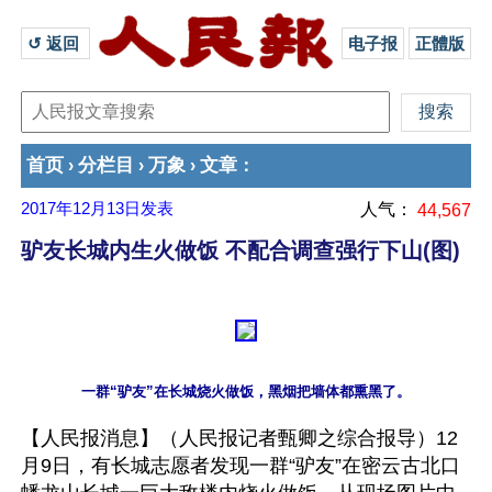
↺ 返回 
电子报
正體版
首页
分栏目
万象
文章
›
›
›
：
2017年12月13日
发表
人气：
44,567
驴友长城内生火做饭 不配合调查强行下山(图)
【人民报消息】（人民报记者甄卿之综合报导）12
月9日，有长城志愿者发现一群“驴友”在密云古北口