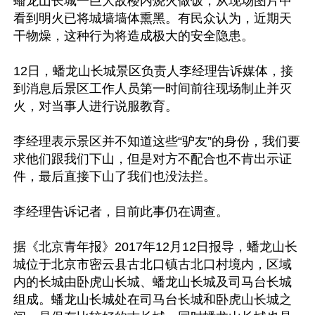
蟠龙山长城一巨大敌楼内烧火做饭，从现场图片中
看到明火已将城墙墙体熏黑。有民众认为，近期天
干物燥，这种行为将造成极大的安全隐患。

12日，蟠龙山长城景区负责人李经理告诉媒体，接
到消息后景区工作人员第一时间前往现场制止并灭
火，对当事人进行说服教育。

李经理表示景区并不知道这些“驴友”的身份，我们要
求他们跟我们下山，但是对方不配合也不肯出示证
件，最后直接下山了我们也没法拦。

李经理告诉记者，目前此事仍在调查。

据《北京青年报》2017年12月12日报导，蟠龙山长
城位于北京市密云县古北口镇古北口村境内，区域
内的长城由卧虎山长城、蟠龙山长城及司马台长城
组成。蟠龙山长城处在司马台长城和卧虎山长城之