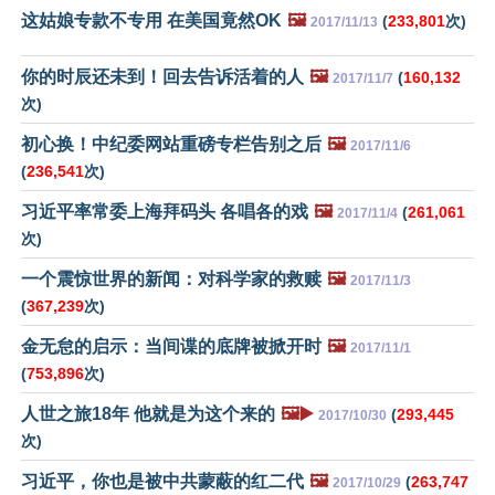
这姑娘专款不专用 在美国竟然OK
🖼️
(
233,801
次)
2017/11/13
你的时辰还未到！回去告诉活着的人
🖼️
(
160,132
2017/11/7
次)
初心换！中纪委网站重磅专栏告别之后
🖼️
2017/11/6
(
236,541
次)
习近平率常委上海拜码头 各唱各的戏
🖼️
(
261,061
2017/11/4
次)
一个震惊世界的新闻：对科学家的救赎
🖼️
2017/11/3
(
367,239
次)
金无怠的启示：当间谍的底牌被掀开时
🖼️
2017/11/1
(
753,896
次)
人世之旅18年 他就是为这个来的
🖼️▶️
(
293,445
2017/10/30
次)
习近平，你也是被中共蒙蔽的红二代
🖼️
(
263,747
2017/10/29