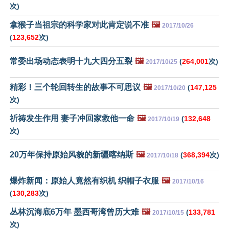
次)
拿猴子当祖宗的科学家对此肯定说不准
🖼️
2017/10/26
(
123,652
次)
常委出场动态表明十九大四分五裂
🖼️
(
264,001
次)
2017/10/25
精彩！三个轮回转生的故事不可思议
🖼️
(
147,125
2017/10/20
次)
祈祷发生作用 妻子冲回家救他一命
🖼️
(
132,648
2017/10/19
次)
20万年保持原始风貌的新疆喀纳斯
🖼️
(
368,394
次)
2017/10/18
爆炸新闻：原始人竟然有织机 织帽子衣服
🖼️
2017/10/16
(
130,283
次)
丛林沉海底6万年 墨西哥湾曾历大难
🖼️
(
133,781
2017/10/15
次)