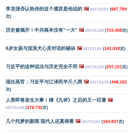
李克强否认热传的这个感言是他说的
🖼️
(
687,784
2017/11/25
次)
历史被揭开！中共根本没有"一大"
🖼️
(
715,458
次)
2017/11/24
6岁女孩与流浪犬心灵对话的秘诀
🖼️
(
141,018
次)
2017/11/24
习近平的这种说法与历史完全不符
🖼️
(
257,151
次)
2017/11/20
现任高官：习近平与江泽民半斤八两
🖼️
(
448,162
2017/11/19
次)
人类即将发生大事！继《九评》之后的又一巨著
🖼️
(
278,732
次)
2017/11/18
几个托梦的新闻 现代人还真得看
🖼️
(
164,937
次)
2017/11/14