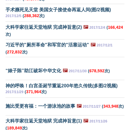
手术濒死见天堂 美国女子接使命再返人间(图/2视频)
(
288,362
次)
2017/12/5
大科学家往返天堂地狱 完成神旨意(2)
🖼️
(
166,424
2017/12/4
次)
习近平的"厕所革命"和军官的"活塞运动"
🖼️
2017/12/1
(
272,832
次)
“婊子陈”助江破坏中华文化
🖼️
(
678,592
次)
2017/11/30
神的呼唤！白宫圣诞节重返200年悠久传统(多图/2视频)
(
371,964
次)
2017/11/29
施比受更有福：一个游泳池的故事
🖼️
(
343,948
次)
2017/11/27
大科学家往返天堂地狱 完成神旨意(1)
🖼️
2017/11/26
(
189,849
次)