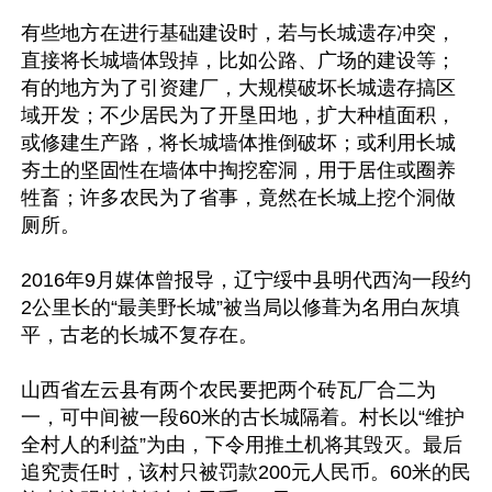
有些地方在进行基础建设时，若与长城遗存冲突，
直接将长城墙体毁掉，比如公路、广场的建设等；
有的地方为了引资建厂，大规模破坏长城遗存搞区
域开发；不少居民为了开垦田地，扩大种植面积，
或修建生产路，将长城墙体推倒破坏；或利用长城
夯土的坚固性在墙体中掏挖窑洞，用于居住或圈养
牲畜；许多农民为了省事，竟然在长城上挖个洞做
厕所。

2016年9月媒体曾报导，辽宁绥中县明代西沟一段约
2公里长的“最美野长城”被当局以修葺为名用白灰填
平，古老的长城不复存在。

山西省左云县有两个农民要把两个砖瓦厂合二为
一，可中间被一段60米的古长城隔着。村长以“维护
全村人的利益”为由，下令用推土机将其毁灭。最后
追究责任时，该村只被罚款200元人民币。60米的民