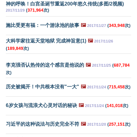
神的呼唤！白宫圣诞节重返200年悠久传统(多图/2视频)
(
371,964
次)
2017/11/29
施比受更有福：一个游泳池的故事
🖼️
(
343,948
次)
2017/11/27
大科学家往返天堂地狱 完成神旨意(1)
🖼️
2017/11/26
(
189,849
次)
李克强否认热传的这个感言是他说的
🖼️
(
687,784
2017/11/25
次)
历史被揭开！中共根本没有"一大"
🖼️
(
715,458
次)
2017/11/24
6岁女孩与流浪犬心灵对话的秘诀
🖼️
(
141,018
次)
2017/11/24
习近平的这种说法与历史完全不符
🖼️
(
257,151
次)
2017/11/20