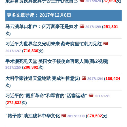
放弃富贵换真爱真子公主开心做自己
🖼️
(
37,969
次)
2017/9/28
更多文章导读：
2017年12月8日
马云演单口相声：亿万富豪还是奴才
🖼️
(
251,301
2017/12/9
次)
习近平为世界定义光明未来 蔡奇窝里忙刺刀见红
🖼️
(
716,830
次)
2017/12/7
手术濒死见天堂 美国女子接使命再返人间(图/2视频)
(
288,362
次)
2017/12/5
大科学家往返天堂地狱 完成神旨意(2)
🖼️
(
166,424
2017/12/4
次)
习近平的"厕所革命"和军官的"活塞运动"
🖼️
2017/12/1
(
272,832
次)
“婊子陈”助江破坏中华文化
🖼️
(
678,592
次)
2017/11/30