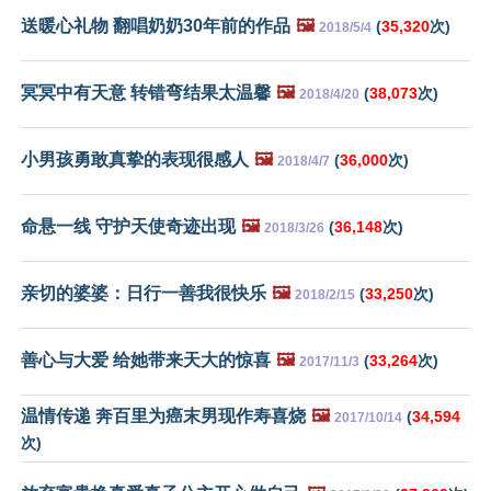
送暖心礼物 翻唱奶奶30年前的作品
🖼️
(
35,320
次)
2018/5/4
冥冥中有天意 转错弯结果太温馨
🖼️
(
38,073
次)
2018/4/20
小男孩勇敢真挚的表现很感人
🖼️
(
36,000
次)
2018/4/7
命悬一线 守护天使奇迹出现
🖼️
(
36,148
次)
2018/3/26
亲切的婆婆：日行一善我很快乐
🖼️
(
33,250
次)
2018/2/15
善心与大爱 给她带来天大的惊喜
🖼️
(
33,264
次)
2017/11/3
温情传递 奔百里为癌末男现作寿喜烧
🖼️
(
34,594
2017/10/14
次)