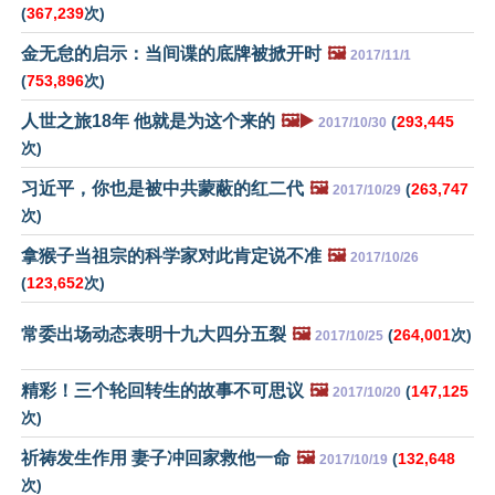
(
367,239
次)
金无怠的启示：当间谍的底牌被掀开时
🖼️
2017/11/1
(
753,896
次)
人世之旅18年 他就是为这个来的
🖼️▶️
(
293,445
2017/10/30
次)
习近平，你也是被中共蒙蔽的红二代
🖼️
(
263,747
2017/10/29
次)
拿猴子当祖宗的科学家对此肯定说不准
🖼️
2017/10/26
(
123,652
次)
常委出场动态表明十九大四分五裂
🖼️
(
264,001
次)
2017/10/25
精彩！三个轮回转生的故事不可思议
🖼️
(
147,125
2017/10/20
次)
祈祷发生作用 妻子冲回家救他一命
🖼️
(
132,648
2017/10/19
次)