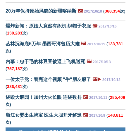
20万年保持原始风貌的新疆喀纳斯
🖼️
(
368,394
次)
2017/10/18
爆炸新闻：原始人竟然有织机 织帽子衣服
🖼️
2017/10/16
(
130,283
次)
丛林沉海底6万年 墨西哥湾曾历大难
🖼️
(
133,781
2017/10/15
次)
内幕：忠于毛的林豆豆被逼上飞机送死
🖼️
2017/10/13
(
757,187
次)
一位太子党：看完这个视频 "牛"朋友服了
🖼️▶️
2017/10/12
(
386,481
次)
烧毁大麻园！加州大火长眼 连烧数县
🖼️
(
285,406
2017/10/11
次)
浙江女婴出生携宝 医生大胆开牙解迷
🖼️
(
143,811
2017/10/8
次)