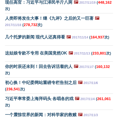
现任高官：习近平与江泽民半斤八两
🖼️
(
448,162
2017/11/19
次)
人类即将发生大事！继《九评》之后的又一巨著
🖼️
(
278,732
次)
2017/11/18
几个托梦的新闻 现代人还真得看
🖼️
(
164,937
次)
2017/11/14
这姑娘专款不专用 在美国竟然OK
🖼️
(
233,801
次)
2017/11/13
你的时辰还未到！回去告诉活着的人
🖼️
(
160,132
2017/11/7
次)
初心换！中纪委网站重磅专栏告别之后
🖼️
2017/11/6
(
236,541
次)
习近平率常委上海拜码头 各唱各的戏
🖼️
(
261,061
2017/11/4
次)
一个震惊世界的新闻：对科学家的救赎
🖼️
2017/11/3