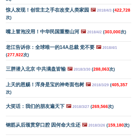
惊人发现！创世主之手在改变人类家园
🖼️
(
422,728
2018/4/3
次)
嘴上冒泡没用！中华民国重整山河
🖼️
(
303,000
次)
2018/4/2
老江告诉你：全球唯一的14A总裁 党不要
🖼️
2018/4/1
(
277,922
次)
三胖潜入北京 中共满盘皆输
🖼️
(
288,063
次)
2018/3/30
上天的恩赐！浑身是宝的神奇面包树
🖼️
(
405,357
2018/3/29
次)
大笑话：我们的朋友遍天下
🖼️
(
269,566
次)
2018/3/27
钢筋从后颈贯穿口腔 因何命大生还
🖼️
(
159,180
次)
2018/3/26