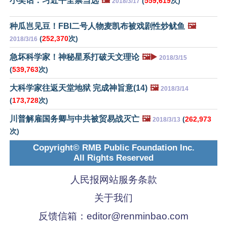
小笑话：习近平全票当选
🖼️
(
559,619
次)
2018/3/17
种瓜岂见豆！FBI二号人物麦凯布被戏剧性炒鱿鱼
🖼️
(
252,370
次)
2018/3/16
急坏科学家！神秘星系打破天文理论
🖼️▶️
2018/3/15
(
539,763
次)
大科学家往返天堂地狱 完成神旨意(14)
🖼️
2018/3/14
(
173,728
次)
川普解雇国务卿与中共被贸易战灭亡
🖼️
(
262,973
2018/3/13
次)
Copyright© RMB Public Foundation Inc.
All Rights Reserved
人民报网站服务条款
关于我们
反馈信箱：
editor@renminbao.com