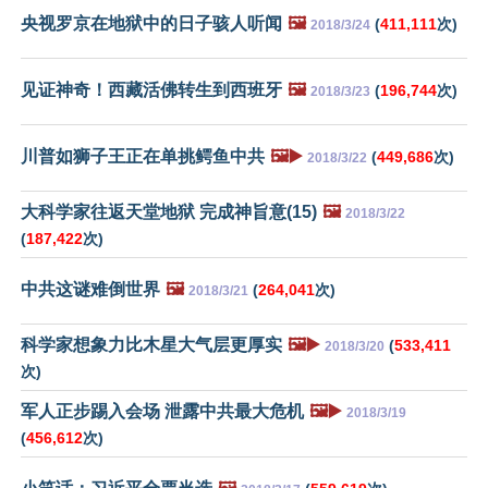
央视罗京在地狱中的日子骇人听闻
🖼️
(
411,111
次)
2018/3/24
见证神奇！西藏活佛转生到西班牙
🖼️
(
196,744
次)
2018/3/23
川普如狮子王正在单挑鳄鱼中共
🖼️▶️
(
449,686
次)
2018/3/22
大科学家往返天堂地狱 完成神旨意(15)
🖼️
2018/3/22
(
187,422
次)
中共这谜难倒世界
🖼️
(
264,041
次)
2018/3/21
科学家想象力比木星大气层更厚实
🖼️▶️
(
533,411
2018/3/20
次)
军人正步踢入会场 泄露中共最大危机
🖼️▶️
2018/3/19
(
456,612
次)