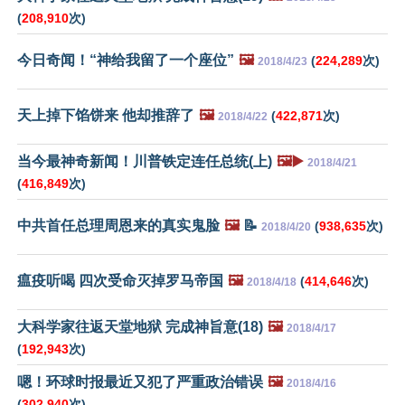
(
208,910
次)
今日奇闻！“神给我留了一个座位”
🖼️
(
224,289
次)
2018/4/23
天上掉下馅饼来 他却推辞了
🖼️
(
422,871
次)
2018/4/22
当今最神奇新闻！川普铁定连任总统(上)
🖼️▶️
2018/4/21
(
416,849
次)
中共首任总理周恩来的真实鬼脸
🖼️
📝
(
938,635
次)
2018/4/20
瘟疫听喝 四次受命灭掉罗马帝国
🖼️
(
414,646
次)
2018/4/18
大科学家往返天堂地狱 完成神旨意(18)
🖼️
2018/4/17
(
192,943
次)
嗯！环球时报最近又犯了严重政治错误
🖼️
2018/4/16
(
302,940
次)