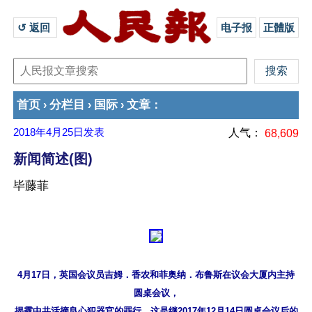
↺ 返回 
电子报
正體版
首页
分栏目
国际
文章
›
›
›
：
2018年4月25日
发表
人气：
68,609
新闻简述(图)
毕藤菲
4月17日，英国会议员吉姆．香农和菲奥纳．布鲁斯在议会大厦内主持
圆桌会议，

揭露中共活摘良心犯器官的罪行。这是继2017年12月14日圆桌会议后的