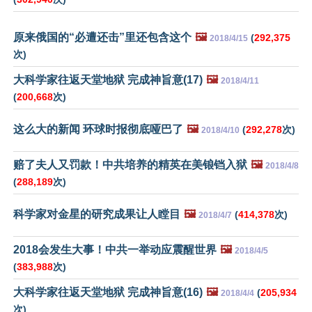
原来俄国的“必遭还击”里还包含这个
🖼️
(
292,375
2018/4/15
次)
大科学家往返天堂地狱 完成神旨意(17)
🖼️
2018/4/11
(
200,668
次)
这么大的新闻 环球时报彻底哑巴了
🖼️
(
292,278
次)
2018/4/10
赔了夫人又罚款！中共培养的精英在美锒铛入狱
🖼️
2018/4/8
(
288,189
次)
科学家对金星的研究成果让人瞠目
🖼️
(
414,378
次)
2018/4/7
2018会发生大事！中共一举动应震醒世界
🖼️
2018/4/5
(
383,988
次)
大科学家往返天堂地狱 完成神旨意(16)
🖼️
(
205,934
2018/4/4
次)