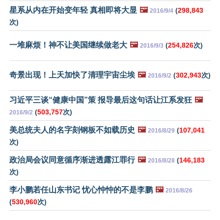
星系从内在开始变年轻 真相即将大显
🖼️
(
298,843
2016/9/4
次)
一堆麻烦！神不让美国继续做老大
🖼️
(
254,826
次)
2016/9/3
奇景出现！上天加快了清理宇宙尘埃
🖼️
(
302,943
次)
2016/9/2
习近平三谈“健康中国”策 报导最后这句话让江系发狂
🖼️
(
503,757
次)
2016/9/2
美总统夫人的名字刻钢板不如载历史
🖼️
(
107,041
2016/8/29
次)
政治局会议同意循序渐进透露江罪行
🖼️
(
146,183
2016/8/28
次)
李小鹏若任山东书记 忧心忡忡的不是李鹏
🖼️
2016/8/26
(
530,960
次)