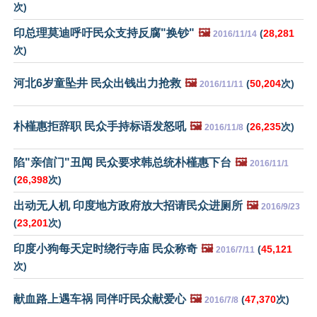
次)
印总理莫迪呼吁民众支持反腐"换钞"
🖼️
(
28,281
2016/11/14
次)
河北6岁童坠井 民众出钱出力抢救
🖼️
(
50,204
次)
2016/11/11
朴槿惠拒辞职 民众手持标语发怒吼
🖼️
(
26,235
次)
2016/11/8
陷"亲信门"丑闻 民众要求韩总统朴槿惠下台
🖼️
2016/11/1
(
26,398
次)
出动无人机 印度地方政府放大招请民众进厕所
🖼️
2016/9/23
(
23,201
次)
印度小狗每天定时绕行寺庙 民众称奇
🖼️
(
45,121
2016/7/11
次)
献血路上遇车祸 同伴吁民众献爱心
🖼️
(
47,370
次)
2016/7/8