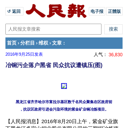
↺ 返回 
电子报
正體版
首页
分栏目
维权
文章
›
›
›
：
2016年9月25日
发表
人气：
36,830
冶铜污企落户黑省 民众抗议遭镇压(图)
黑龙江省齐齐哈尔市富拉尔基区数千名民众聚集在区政府前

【人民报消息】2016年8月20日上午，紫金矿业旗