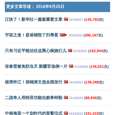
更多文章导读：
2016年9月25日
江快了！新华社一篇极重要文章
🖼️
(
145,760
次)
2016/9/27
宇宙之迷！是谁销毁了扫帚星
🖼️▶️
(
396,187
次)
2016/9/26
只有习近平能治住这黑心疯娘们儿
🖼️
(
162,844
次)
2016/9/25
张春贤被免职当天 新疆官场倒一片
🖼️
(
146,621
次)
2016/9/24
核弹炸江！胡锦涛文选全国发行
🖼️
(
138,288
次)
2016/9/22
二战奇人用特异功能击败希特勒
🖼️
(
88,838
次)
2016/9/20
中南海里一个划时代的宣誓仪式
🖼️
(
151,019
次)
2016/9/19