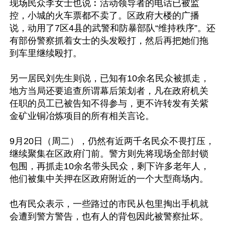
现场民众李女士也说︰活动领导者的电话已被监
控，小城的火车票都不卖了。区政府大楼的广播
说，动用了7区4县的武警和防暴部队“维持秩序”。还
有部份警察抓着女士的头发殴打，然后再把她们拖
到车里继续殴打。

另一居民刘先生则说，已知有10余名民众被抓走，
地方当局还要追查所谓幕后策划者，凡在政府机关
任职的员工已被告知不得参与，更不许转发有关紫
金矿业铜冶炼项目的所有相关言论。

9月20日（周二），仍然有近两千名民众不畏打压，
继续聚集在区政府门前。警方则先将现场全部封锁
包围，再抓走10余名带头民众，剩下许多老年人，
他们被集中关押在区政府附近的一个大型商场内。

也有民众表示，一些路过的市民从包里掏出手机就
会遭到警方警告，也有人的背包因此被警察扯坏。
