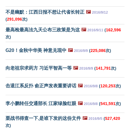
不是幽默：江西日报不想让代省长转正
🖼️
2016/9/12
(
291,096
次)
最高检最高法九天公布三政策是为这
🖼️
(
162,596
2016/9/11
次)
G20！金秋中华美 神意兑现中
🖼️
(
225,086
次)
2016/9/9
向老祖宗求药方 习近平智高一等
🖼️
(
141,791
次)
2016/9/9
击退江系反扑 俞正声发表重要讲话
🖼️
(
120,253
次)
2016/9/8
李小鹏转任交通部长 江家绿脸红眼
🖼️
(
541,591
次)
2016/9/8
栗战书得查一下,是谁下发的这份文件
🖼️
(
527,420
2016/9/5
次)