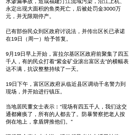
水渗漏事故，造成福建汀江流域污染，沿江上杭、
永定出现大面积的鱼类死亡，后被处罚金3000万
元，并无限期停产。

已有部份民众到区政府讨说法，并传出区长已承诺
在19日（周一）给予答复。

9月19日早上开始，富拉尔基区区政府前聚集了四五
千人，有的民众打着“紫金矿业滚出富区去”的横幅表
达不满，抗议整整持续了一天。

19日下午，富区区政府从临近县区调动千名警力到
现场，并开始进行镇压。

当地居民董女士表示︰“现场有四五千人，我们这交
通都瘫痪了，所有的人都去了。防暴警察把老人按
倒在地上，拿盾牌推他们。”
