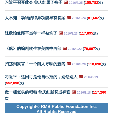
习近平召开此会 曾庆红尿了裤子
🖼️
(
155,782
次)
2016/8/25
人不知！动物的特异功能早有答案
🖼️
(
81,602
次)
2016/8/24
陈欣怡像郎平当年一样被坑了
🖼️
(
117,895
次)
2016/8/23
《飘》的编剧转生在美国中西部
🖼️
(
79,097
次)
2016/8/22
扫荡到狱官！一个耐人寻味的新闻
🖼️
(
118,698
次)
2016/8/20
习近平：这回可是他自己招的，别怨别人
🖼️
2016/8/19
(
552,098
次)
做一棵低头的稻穗 曾庆红脦瑟成裸官
🖼️
(
117,260
2016/8/18
次)
Copyright© RMB Public Foundation Inc.
All Rights Reserved