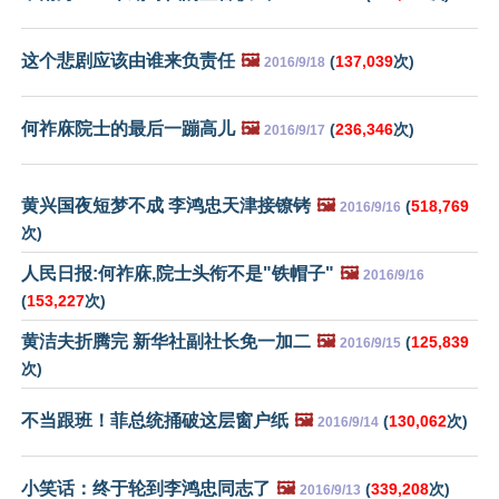
这个悲剧应该由谁来负责任
🖼️
(
137,039
次)
2016/9/18
何祚庥院士的最后一蹦高儿
🖼️
(
236,346
次)
2016/9/17
黄兴国夜短梦不成 李鸿忠天津接镣铐
🖼️
(
518,769
2016/9/16
次)
人民日报:何祚庥,院士头衔不是"铁帽子"
🖼️
2016/9/16
(
153,227
次)
黄洁夫折腾完 新华社副社长免一加二
🖼️
(
125,839
2016/9/15
次)
不当跟班！菲总统捅破这层窗户纸
🖼️
(
130,062
次)
2016/9/14
小笑话：终于轮到李鸿忠同志了
🖼️
(
339,208
次)
2016/9/13