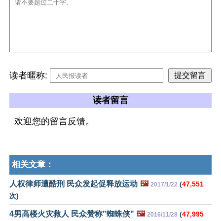
读者暱称:
读者留言
欢迎您的留言反馈。
相关文章：
人权律师遭酷刑 民众发起促释放运动
🖼️
(
47,551
2017/1/22
次)
4男高楼火灾救人 民众赞称"蜘蛛侠"
🖼️
(
47,995
2016/11/28