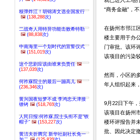
就已进入工地
“商务金融”，
核弹炸江！胡锦涛文选全国发行
🖼️
(
138,288
次)
在扬州市邗江区
二战奇人用特异功能击败希特勒
🖼️
(
88,838
次)
楼主要用于办
中南海里一个划时代的宣誓仪式
门审批。该环
🖼️
(
151,019
次)
该项目的污染
这个悲剧应该由谁来负责任
🖼️
(
137,039
次)
然而，小区的
何祚庥院士的最后一蹦高儿
🖼️
年人组织起来，
(
236,346
次)
黄兴国夜短梦不成 李鸿忠天津接
9月22日下午
镣铐
🖼️
(
518,769
次)
该项目在扬州
人民日报:何祚庥,院士头衔不是"铁
楼环评报告并
帽子"
🖼️
(
153,227
次)
批、因此决定撤
黄洁夫折腾完 新华社副社长免一
加二
🖼️
(
125,839
次)