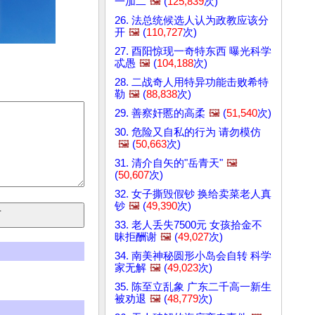
一加二
🖼️
(
125,839
次)
26. 法总统候选人认为政教应该分
开
🖼️
(
110,727
次)
27. 酉阳惊现一奇特东西 曝光科学
忒愚
🖼️
(
104,188
次)
28. 二战奇人用特异功能击败希特
勒
🖼️
(
88,838
次)
29. 善察奸慝的高柔
🖼️
(
51,540
次)
30. 危险又自私的行为 请勿模仿
🖼️
(
50,663
次)
31. 清介自矢的"岳青天"
🖼️
(
50,607
次)
32. 女子撕毁假钞 换给卖菜老人真
钞
🖼️
(
49,390
次)
33. 老人丢失7500元 女孩拾金不
昧拒酬谢
🖼️
(
49,027
次)
34. 南美神秘圆形小岛会自转 科学
家无解
🖼️
(
49,023
次)
35. 陈至立乱象 广东二千高一新生
被劝退
🖼️
(
48,779
次)