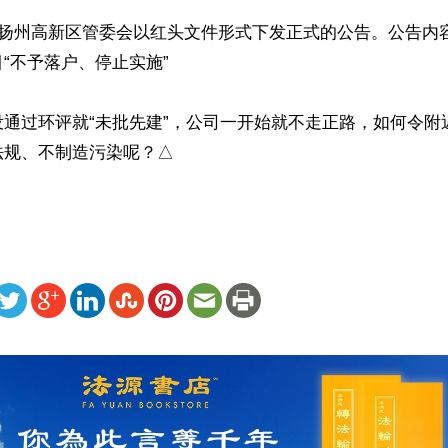
，扬州高新区管委会以红头文件形式下发正式的公告。公告内
“不予落户、停止实施”

没通过环评就“未批先建”，公司一开始就不走正路，如何令附
法规、不制造污染呢？△
ww.renminbao.com/rmb/articles/2016/10/3/64305.html