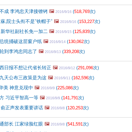
不成 李鸿忠天津接镣铐
🖼️
(
518,769
次)
2016/9/16
庥,院士头衔不是"铁帽子"
🖼️
(
153,227
次)
2016/9/16
 新华社副社长免一加二
🖼️
(
125,839
次)
2016/9/15
总统捅破这层窗户纸
🖼️
(
130,062
次)
2016/9/14
轮到李鸿忠同志了
🖼️
(
339,208
次)
2016/9/13
西日报不想让代省长转正
🖼️
(
291,096
次)
2016/9/12
九天公布三政策是为这
🖼️
(
162,596
次)
2016/9/11
华美 神意兑现中
🖼️
(
225,086
次)
2016/9/9
方 习近平智高一等
🖼️
(
141,791
次)
2016/9/9
 俞正声发表重要讲话
🖼️
(
120,253
次)
2016/9/8
通部长 江家绿脸红眼
🖼️
(
541,591
次)
2016/9/8