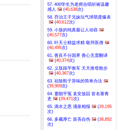
57. 400学生为老师合唱祈祷温馨
感人
🖼️
(
40,638
次)
58. 乔治王子兄妹玩气球萌度爆表
🖼️
(
40,612
次)
59. 小孩的纯真最让人动容
🖼️
(
40,577
次)
60. 叶天士精益求精 敬拜医僧
🖼️
(
40,495
次)
61. 善良不分国界 善心无需翻译
🖼️
(
40,374
次)
62. 义肢踩平衡车 天天推母散步
🖼️
(
40,367
次)
63. 祛除鞋子异味的简单办法
🖼️
(
39,909
次)
64. 蹇朗平冤 袁安放囚 皆名垂青
史
🖼️
(
39,471
次)
65. 滴水之恩 涌泉相报
🖼️
(
39,195
次)
66. 多藏厚亡 啬吝自伤
🖼️
(
38,892
次)