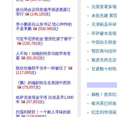
法英签署多项
政治局会议同意循序渐进透露江
罪行
🖼️
(
146,183
次)
未批先建 冀
李小鹏若任山东书记 忧心忡忡的
天津蓟县环评
不是李鹏
🖼️
(
530,960
次)
环评掺水造假
习近平召开此会 曾庆红尿了裤子
中国自主研发
🖼️
(
155,782
次)
鄂官商勾结环
人不知！动物的特异功能早有答
案
🖼️
(
81,602
次)
雅虎关闭北京
陈欣怡像郎平当年一样被坑了
🖼️
甘肃数十村民
(
117,895
次)
《飘》的编剧转生在美国中西部
🖼️
(
79,097
次)
躺枪！曾庆红
哈萨克发现金字塔 比埃及早1,000
年
🖼️
(
47,853
次)
银河系已经改
扫荡到狱官！一个耐人寻味的新
纪念刘华清诞
闻
🖼️
(
118,698
次)