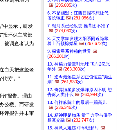
块规划用地为
5. 小行星疯撞地球 无法同归于尽
🖼️
(
295,805
次)
6. 不是幽默：江西日报不想让代
省长转正
🖼️
(
291,096
次)
7. 银河系已经改变 推背图不准了
告”中显示，研发
🖼️
(
274,060
次)
”报环保主管部
8. 天文学家发现太阳系附近隐藏
，被调查者认为
着上百颗棕矮星
🖼️
(
267,672
次)
9. 探索星系神秘的世界
🖼️
(
266,201
次)
10. 神秘力量牵引地球 飞向2亿光
年外
🖼️
(
263,303
次)
在白天把这些老
11. 迄今最远星系团正值恒星"诞生
劳’。”

潮"
🖼️
(
261,930
次)
12. 奇异恒星多次爆炸原因不明 想
告诉人类什么
🖼️
(
260,994
次)
环评报告。理由
13. 何祚庥院士的最后一蹦高儿
办公楼。而研发
🖼️
(
236,346
次)
环评报告并未审
14. 精神即是物质:量子力学与佛学
相互交融
🖼️
(
232,747
次)
15. 神意人难违 中华崛起时
🖼️