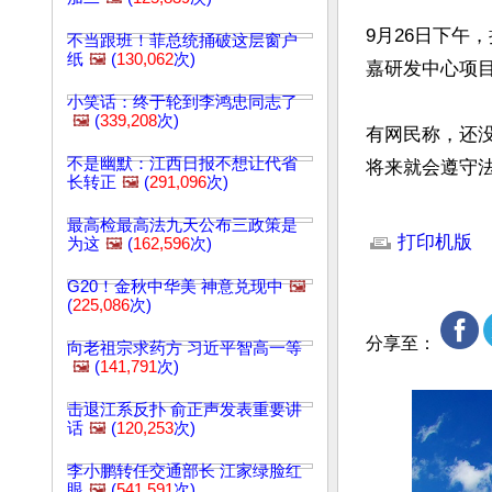
9月26日下午
不当跟班！菲总统捅破这层窗户
纸
🖼️
(
130,062
次)
嘉研发中心项目
小笑话：终于轮到李鸿忠同志了
🖼️
(
339,208
次)
有网民称，还
不是幽默：江西日报不想让代省
将来就会遵守
长转正
🖼️
(
291,096
次)
文章网址: http://w
最高检最高法九天公布三政策是
打印机版
为这
🖼️
(
162,596
次)
G20！金秋中华美 神意兑现中
🖼️
(
225,086
次)
分享至：
向老祖宗求药方 习近平智高一等
🖼️
(
141,791
次)
击退江系反扑 俞正声发表重要讲
话
🖼️
(
120,253
次)
李小鹏转任交通部长 江家绿脸红
眼
🖼️
(
541,591
次)