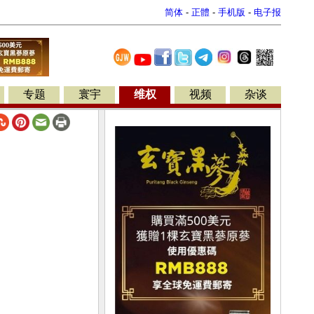
简体
-
正體
-
手机版
-
电子报
专题
寰宇
维权
视频
杂谈