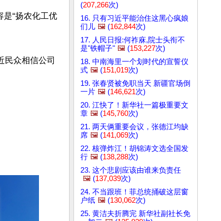
(
207,266
次)
容是“扬农化工优
16. 只有习近平能治住这黑心疯娘
们儿
🖼️
(
162,844
次)
17. 人民日报:何祚庥,院士头衔不
是"铁帽子"
🖼️
(
153,227
次)
近民众相信公司
18. 中南海里一个划时代的宣誓仪
式
🖼️
(
151,019
次)
19. 张春贤被免职当天 新疆官场倒
一片
🖼️
(
146,621
次)
20. 江快了！新华社一篇极重要文
章
🖼️
(
145,760
次)
21. 两天俩重要会议，张德江均缺
席
🖼️
(
141,069
次)
22. 核弹炸江！胡锦涛文选全国发
行
🖼️
(
138,288
次)
23. 这个悲剧应该由谁来负责任
🖼️
(
137,039
次)
24. 不当跟班！菲总统捅破这层窗
户纸
🖼️
(
130,062
次)
25. 黄洁夫折腾完 新华社副社长免