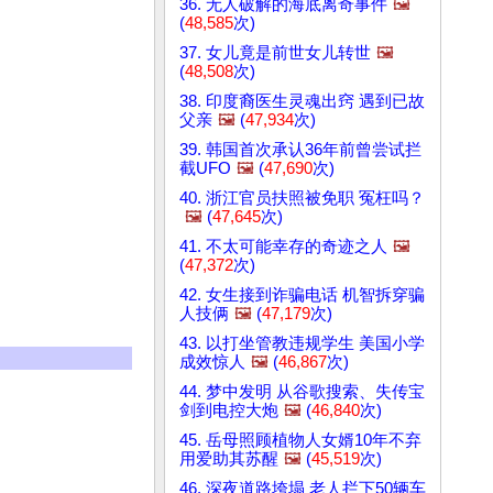
36. 无人破解的海底离奇事件
🖼️
(
48,585
次)
37. 女儿竟是前世女儿转世
🖼️
(
48,508
次)
38. 印度裔医生灵魂出窍 遇到已故
父亲
🖼️
(
47,934
次)
39. 韩国首次承认36年前曾尝试拦
截UFO
🖼️
(
47,690
次)
40. 浙江官员扶照被免职 冤枉吗？
🖼️
(
47,645
次)
41. 不太可能幸存的奇迹之人
🖼️
(
47,372
次)
42. 女生接到诈骗电话 机智拆穿骗
人技俩
🖼️
(
47,179
次)
43. 以打坐管教违规学生 美国小学
成效惊人
🖼️
(
46,867
次)
44. 梦中发明 从谷歌搜索、失传宝
剑到电控大炮
🖼️
(
46,840
次)
45. 岳母照顾植物人女婿10年不弃
用爱助其苏醒
🖼️
(
45,519
次)
46. 深夜道路垮塌 老人拦下50辆车