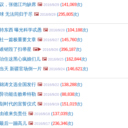
议，张德江均缺席
🖼️
(
141,069
次)
2016/9/29
球 无法同归于尽
🖼️
(
295,805
次)
2016/9/28
特东西 曝光科学忒愚
🖼️
(
104,188
次)
2016/9/28
社一篇极重要文章
🖼️
(
145,760
次)
2016/9/27
谁销毁了扫帚星
🖼️▶️
(
396,187
次)
2016/9/26
治住这黑心疯娘们儿
🖼️
(
162,844
次)
2016/9/25
当天 新疆官场倒一片
🖼️
(
146,621
次)
2016/9/24
锦涛文选全国发行
🖼️
(
138,288
次)
2016/9/22
异功能击败希特勒
🖼️
(
88,838
次)
2016/9/20
划时代的宣誓仪式
🖼️
(
151,019
次)
2016/9/19
由谁来负责任
🖼️
(
137,039
次)
2016/9/18
最后一蹦高儿
🖼️
(
236,346
次)
2016/9/17