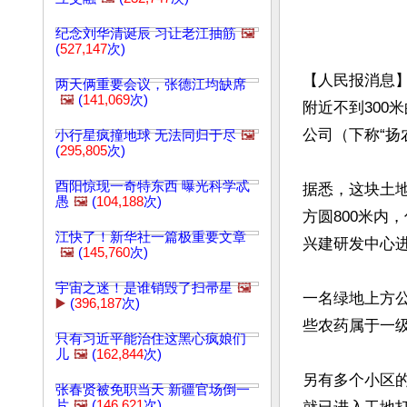
纪念刘华清诞辰 习让老江抽筋
🖼️
(
527,147
次)
【人民报消息
两天俩重要会议，张德江均缺席
🖼️
(
141,069
次)
附近不到300
公司（下称“扬
小行星疯撞地球 无法同归于尽
🖼️
(
295,805
次)
酉阳惊现一奇特东西 曝光科学忒
据悉，这块土地
愚
🖼️
(
104,188
次)
方圆800米内
江快了！新华社一篇极重要文章
兴建研发中心
🖼️
(
145,760
次)
宇宙之迷！是谁销毁了扫帚星
🖼️
一名绿地上方
▶️
(
396,187
次)
些农药属于一级
只有习近平能治住这黑心疯娘们
儿
🖼️
(
162,844
次)
另有多个小区
张春贤被免职当天 新疆官场倒一
片
🖼️
(
146,621
次)