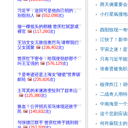
两天俩重要会
习近平：这回可是他自己招的，
小行星疯撞地
别怨别人
🖼️
(
552,098
次)
做一棵低头的稻穗 曾庆红脦瑟成
酉阳惊现一奇
裸官
🖼️
(
117,260
次)
江快了！新华
王治文女儿致信奥巴马:请帮我们
父女团聚
🖼️
(
236,402
次)
宇宙之迷！是
曾庆红下密令：给我使劲炒那个
只有习近平能
叫王宝强的
🖼️
(
576,129
次)
张春贤被免职
？是奇迹还是上海女"碰瓷"世界级
邮轮
🖼️
(
235,826
次)
核弹炸江！胡
土耳其的未遂政变扯到了赵本山
二战奇人用特
🖼️
(
125,380
次)
中南海里一个
换血！公开招兵买马体现还政于
民
🖼️
(
140,832
次)
这个悲剧应该
与张德江联手 曾庆红终于跳到前
何祚庥院士的
台
🖼️
(
257,939
次)