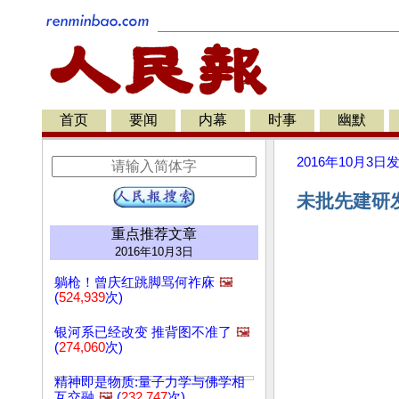
首页
要闻
内幕
时事
幽默
2016年10月3日
未批先建研发
重点推荐文章
2016年10月3日
躺枪！曾庆红跳脚骂何祚庥
🖼️
(
524,939
次)
银河系已经改变 推背图不准了
🖼️
(
274,060
次)
精神即是物质:量子力学与佛学相
互交融
🖼️
(
232,747
次)