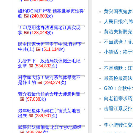
纽约DC同开尸花 预兆世界灾难将
黄兴国夜短梦
临
🖼️
(
240,603
次)
人民日报:何祚
！印尼用这办法透露老江真实现
黄洁夫折腾完
状
🖼️
(
128,049
次)
不当跟班！菲
民主国家为何容不下中国,容得下
中共(上)
🖼️
(
511,114
次)
小笑话：终于
几管齐下 政治局决议搬迁毛纪
念堂
🖼️
(
534,832
次)
不是幽默：江
科学家大惊！银河系气体晕竟不
最高检最高法
是静止的
🖼️
(
293,274
次)
G20！金秋中
蒋介石最信任的命理大师袁树珊
向老祖宗求药
🖼️
(
97,038
次)
击退江系反扑
最年轻星体为何在宇宙荒芜地冒
出来
🖼️
(
289,901
次)
李小鹏转任交
武警部队频闹鬼 老江忙抄地藏经
🖼️
(
496,284
次)