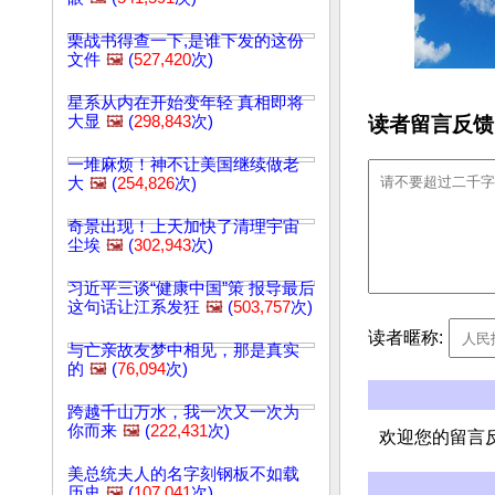
栗战书得查一下,是谁下发的这份
文件
🖼️
(
527,420
次)
星系从内在开始变年轻 真相即将
读者留言反馈
大显
🖼️
(
298,843
次)
一堆麻烦！神不让美国继续做老
大
🖼️
(
254,826
次)
奇景出现！上天加快了清理宇宙
尘埃
🖼️
(
302,943
次)
习近平三谈“健康中国”策 报导最后
这句话让江系发狂
🖼️
(
503,757
次)
读者暱称:
与亡亲故友梦中相见，那是真实
的
🖼️
(
76,094
次)
跨越千山万水，我一次又一次为
你而来
🖼️
(
222,431
次)
欢迎您的留言
美总统夫人的名字刻钢板不如载
历史
🖼️
(
107,041
次)