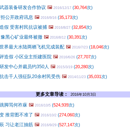
武器装备研发合作协议
🖼️
(
30,764
次)
2016/12/17
官拒公开政府讯息
🖼️
(
35,173
次)
2016/9/16
造假 受害村民抗议被捕
🖼️
(
32,854
次)
2016/8/27
 豫黑心矿业最终被撤
🖼️
(
30,391
次)
2016/8/12
世界最大水陆两栖飞机完成装配
🖼️
(
18,046
次)
2016/7/23
评造假 小区业主拒建医院
🖼️
(
27,707
次)
2016/6/26
研发中心并裁员约350人
🖼️
(
20,280
次)
2015/3/19
抗击千人强征队20余村民受伤
🖼️
(
35,031
次)
2014/11/23
更多文章导读：
2016年10月3日
跳脚骂何祚庥
🖼️
(
524,939
次)
2016/10/5
变 推背图不准了
🖼️
(
274,060
次)
2016/10/2
辰 习让老江抽筋
🖼️
(
527,147
次)
2016/9/29