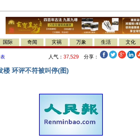
国际
奇闻
灾祸
万象
生活
文化
人气：
37,529
分享：
发表
楼 环评不符被叫停(图)