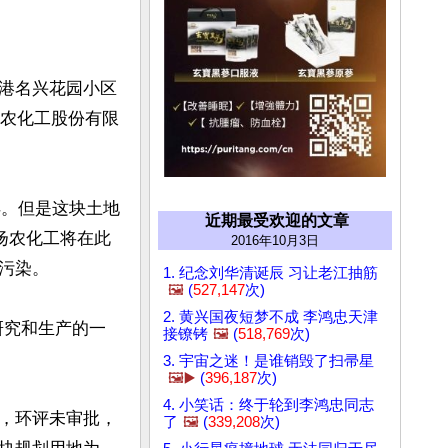
港名兴花园小区
扬农化工股份有限
得。但是这块土地
近期最受欢迎的文章
扬农化工将在此
2016年10月3日
染。

1. 纪念刘华清诞辰 习让老江抽筋
🖼️
(
527,147
次)
2. 黄兴国夜短梦不成 李鸿忠天津
研究和生产的一
接镣铐
🖼️
(
518,769
次)
3. 宇宙之迷！是谁销毁了扫帚星
🖼️▶️
(
396,187
次)
4. 小笑话：终于轮到李鸿忠同志
，环评未审批，
了
🖼️
(
339,208
次)