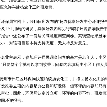
打桩、准备施工，明显的违反国家相关环保规定；同时，该地
不应允许兴建扬农化工的研发楼。

环保局官网上，9月5日所发布的“扬农优嘉研发中心环评报
公及卫生用药的研发，具体研发内容另行编制“环境影响报告书
评报告中还公布了一份居民满意度调查问卷。其调查结果显示
较小，对该项目基本持支持态度，无人持反对意见。

多名业主表示，参加环评居民调查问卷的基本是老年人，小区
“只要签个字就可以拿到蚊香，问卷内容填写由小区工作人员‘代
，扬州市邗江区环保局快速约谈扬农化工，并撤回扬农化工的
市发改委立项的内容是办公楼和研发楼，但环评的内容却只有
未审批，因此，环保局认定其立项与环评的内容不符、研发楼
回环评报告。
