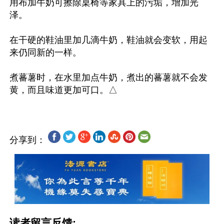
用布加牛奶可擦除桌椅等家具上的污垢，增加光
泽。

在干硬的鞋油里加几滴牛奶，鞋油就会变软，用起
来仍同新的一样。

煮蕃薯时，在水里加点牛奶，煮出的蕃薯就不会发
分享到：
读者留言反馈: