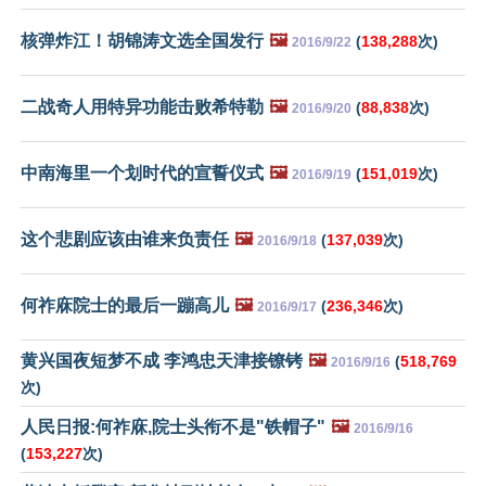
核弹炸江！胡锦涛文选全国发行
🖼️
(
138,288
次)
2016/9/22
二战奇人用特异功能击败希特勒
🖼️
(
88,838
次)
2016/9/20
中南海里一个划时代的宣誓仪式
🖼️
(
151,019
次)
2016/9/19
这个悲剧应该由谁来负责任
🖼️
(
137,039
次)
2016/9/18
何祚庥院士的最后一蹦高儿
🖼️
(
236,346
次)
2016/9/17
黄兴国夜短梦不成 李鸿忠天津接镣铐
🖼️
(
518,769
2016/9/16
次)
人民日报:何祚庥,院士头衔不是"铁帽子"
🖼️
2016/9/16
(
153,227
次)