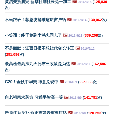
黄洁夫折腾完 新华社副社长免一加二
🖼️
(
125,839
2016/9/15
次)
不当跟班！菲总统捅破这层窗户纸
🖼️
(
130,062
次)
2016/9/14
小笑话：终于轮到李鸿忠同志了
🖼️
(
339,208
次)
2016/9/13
不是幽默：江西日报不想让代省长转正
🖼️
2016/9/12
(
291,096
次)
最高检最高法九天公布三政策是为这
🖼️
(
162,596
2016/9/11
次)
G20！金秋中华美 神意兑现中
🖼️
(
225,086
次)
2016/9/9
向老祖宗求药方 习近平智高一等
🖼️
(
141,791
次)
2016/9/9
击退江系反扑 俞正声发表重要讲话
🖼️
(
120,253
次)
2016/9/8