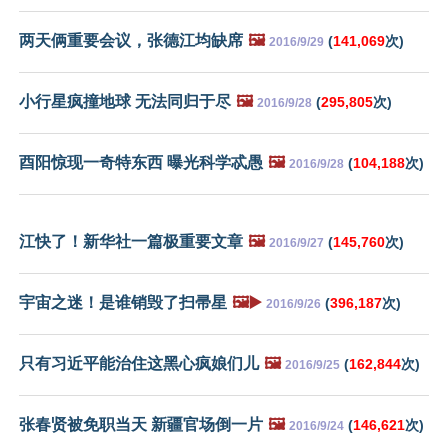
两天俩重要会议，张德江均缺席
🖼️
(
141,069
次)
2016/9/29
小行星疯撞地球 无法同归于尽
🖼️
(
295,805
次)
2016/9/28
酉阳惊现一奇特东西 曝光科学忒愚
🖼️
(
104,188
次)
2016/9/28
江快了！新华社一篇极重要文章
🖼️
(
145,760
次)
2016/9/27
宇宙之迷！是谁销毁了扫帚星
🖼️▶️
(
396,187
次)
2016/9/26
只有习近平能治住这黑心疯娘们儿
🖼️
(
162,844
次)
2016/9/25
张春贤被免职当天 新疆官场倒一片
🖼️
(
146,621
次)
2016/9/24