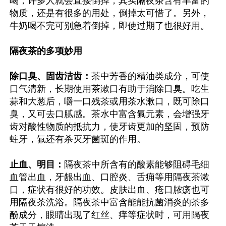
喝，许多人就会直接倒掉，其实隔夜茶含有丰富的
物质，还是有很多的用处，倒掉太可惜了。另外，
牛奶喝不完可别急着倒掉，即使过期了也很好用。

隔夜茶的多项妙用
除口臭、固齿洁齿：
茶中芳香的精油类成分，可使
口气清新，长期使用茶漱口有助于消除口臭。吃生
蒜和大葱后，嚼一口残茶或用茶水漱口，既可除口
臭，又可去口腻感。茶水中富含氟元素，会增强牙
齿对酸性物质的抵抗力，使牙齿更加的坚固，预防
蛀牙，氟还有杀灭牙菌斑的作用。

止血、明目：
隔夜茶中所含有的酸素能够阻碍毛细
血管出血，牙龈出血、口腔炎、舌痈等用隔夜茶漱
口，症状有很好的功效。皮肤出血、疮口脓疡也可
用隔夜茶洗浴。隔夜茶中富含能能抗菌消炎的茶多
酚成分，眼睛出现了红丝、痒等症状时，可用隔夜