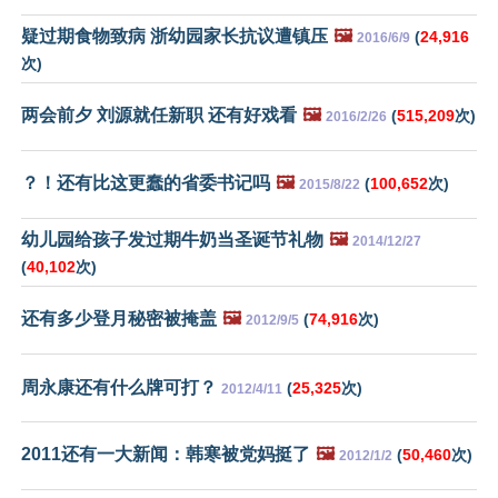
疑过期食物致病 浙幼园家长抗议遭镇压
🖼️
(
24,916
2016/6/9
次)
两会前夕 刘源就任新职 还有好戏看
🖼️
(
515,209
次)
2016/2/26
？！还有比这更蠢的省委书记吗
🖼️
(
100,652
次)
2015/8/22
幼儿园给孩子发过期牛奶当圣诞节礼物
🖼️
2014/12/27
(
40,102
次)
还有多少登月秘密被掩盖
🖼️
(
74,916
次)
2012/9/5
周永康还有什么牌可打？
(
25,325
次)
2012/4/11
2011还有一大新闻：韩寒被党妈挺了
🖼️
(
50,460
次)
2012/1/2