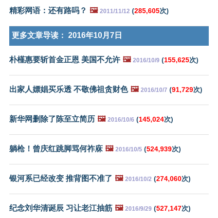
精彩网语：还有路吗？
🖼️
(
285,605
次)
2011/11/12
更多文章导读：
2016年10月7日
朴槿惠要斩首金正恩 美国不允许
🖼️
(
155,625
次)
2016/10/9
出家人嫖娼买乐透 不敬佛祖贪财色
🖼️
(
91,729
次)
2016/10/7
新华网删除了陈至立简历
🖼️
(
145,024
次)
2016/10/6
躺枪！曾庆红跳脚骂何祚庥
🖼️
(
524,939
次)
2016/10/5
银河系已经改变 推背图不准了
🖼️
(
274,060
次)
2016/10/2
纪念刘华清诞辰 习让老江抽筋
🖼️
(
527,147
次)
2016/9/29