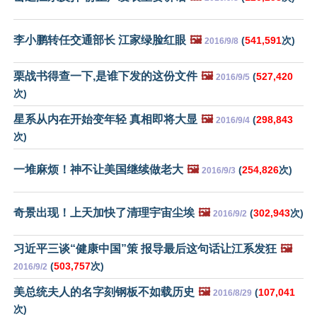
李小鹏转任交通部长 江家绿脸红眼
🖼️
(
541,591
次)
2016/9/8
栗战书得查一下,是谁下发的这份文件
🖼️
(
527,420
2016/9/5
次)
星系从内在开始变年轻 真相即将大显
🖼️
(
298,843
2016/9/4
次)
一堆麻烦！神不让美国继续做老大
🖼️
(
254,826
次)
2016/9/3
奇景出现！上天加快了清理宇宙尘埃
🖼️
(
302,943
次)
2016/9/2
习近平三谈“健康中国”策 报导最后这句话让江系发狂
🖼️
(
503,757
次)
2016/9/2
美总统夫人的名字刻钢板不如载历史
🖼️
(
107,041
2016/8/29
次)